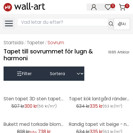
0
0
Artikla
Artiklar på 
AI
Startsida
Tapeter
Sovrum
/
/
Tapet till sovrummet för lugn &
1685
Artiklar
harmoni
Filter
-41%
-47%
Sten tapet 3D sten tapet brun non-woven tapet steneffekt vardagsrum, kök
Tapet kök lantgård ränder non-woven tapet ljusblå vit skandinavisk matsal av A.S. Création
507 kr
300 kr
634 kr
335 kr
(
56 kr/m²
)
(
63 kr/m²
)
-9%
-47%
Bukett med torkade blommor tapet - blommig tapet - Treechild
Randig tapet vit beige - non-woven tapet konst A.S. Création - matt och lätt strukturerad
808 kr
738 kr
634 kr
335 kr
(
63 kr/m²
)
från