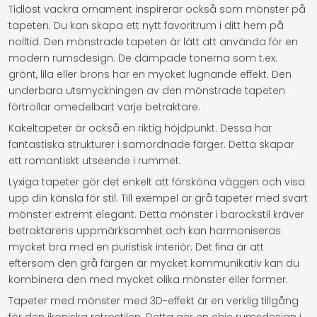
Tidlöst vackra ornament inspirerar också som mönster på
tapeten. Du kan skapa ett nytt favoritrum i ditt hem på
nolltid. Den mönstrade tapeten är lätt att använda för en
modern rumsdesign. De dämpade tonerna som t.ex.
grönt, lila eller brons har en mycket lugnande effekt. Den
underbara utsmyckningen av den mönstrade tapeten
förtrollar omedelbart varje betraktare.
Kakeltapeter är också en riktig höjdpunkt. Dessa har
fantastiska strukturer i samordnade färger. Detta skapar
ett romantiskt utseende i rummet.
Lyxiga tapeter gör det enkelt att försköna väggen och visa
upp din känsla för stil. Till exempel är grå tapeter med svart
mönster extremt elegant. Detta mönster i barockstil kräver
betraktarens uppmärksamhet och kan harmoniseras
mycket bra med en puristisk interiör. Det fina är att
eftersom den grå färgen är mycket kommunikativ kan du
kombinera den med mycket olika mönster eller former.
Tapeter med mönster med 3D-effekt är en verklig tillgång