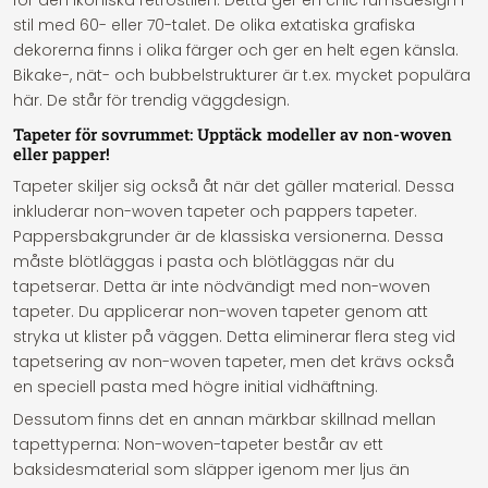
för den ikoniska retrostilen. Detta ger en chic rumsdesign i
stil med 60- eller 70-talet. De olika extatiska grafiska
dekorerna finns i olika färger och ger en helt egen känsla.
Bikake-, nät- och bubbelstrukturer är t.ex. mycket populära
här. De står för trendig väggdesign.
Tapeter för sovrummet: Upptäck modeller av non-woven
eller papper!
Tapeter skiljer sig också åt när det gäller material. Dessa
inkluderar non-woven tapeter och pappers tapeter.
Pappersbakgrunder är de klassiska versionerna. Dessa
måste blötläggas i pasta och blötläggas när du
tapetserar. Detta är inte nödvändigt med non-woven
tapeter. Du applicerar non-woven tapeter genom att
stryka ut klister på väggen. Detta eliminerar flera steg vid
tapetsering av non-woven tapeter, men det krävs också
en speciell pasta med högre initial vidhäftning.
Dessutom finns det en annan märkbar skillnad mellan
tapettyperna: Non-woven-tapeter består av ett
baksidesmaterial som släpper igenom mer ljus än