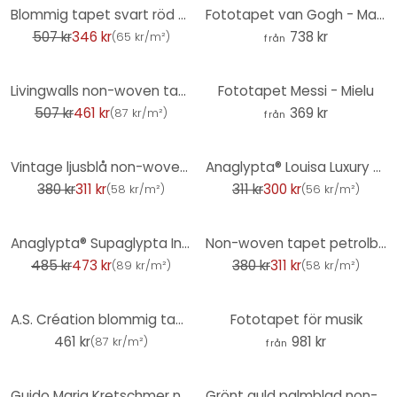
-32%
Blommig tapet svart röd mörk vintage tapet blommor non-woven tapet blommig
Fototapet van Gogh - Mandelblomning ochre
507 kr
346 kr
738 kr
(
65 kr/m²
)
från
-9%
Livingwalls non-woven tapet New Walls Urban Grace geometrisk tapet blå, grå, metallic
Fototapet Messi - Mielu
507 kr
461 kr
369 kr
(
87 kr/m²
)
från
-18%
-4%
Vintage ljusblå non-woven tapet för kök, vardagsrum, sovrum, hallar
Anaglypta® Louisa Luxury texturerad vinyltapet, målningsbar, vit
380 kr
311 kr
311 kr
300 kr
(
58 kr/m²
)
(
56 kr/m²
)
-2%
-18%
Anaglypta® Supaglypta Inca designmönster non-woven tapet, målningsbar, vit
Non-woven tapet petrolblå metallic effekt tapet guld för vardagsrum, kök
485 kr
473 kr
380 kr
311 kr
(
89 kr/m²
)
(
58 kr/m²
)
A.S. Création blommig tapet #Hygge non-woven tapet vit, grå
Fototapet för musik
461 kr
981 kr
(
87 kr/m²
)
från
-22%
-26%
Guido Maria Kretschmer non-woven tapet Fashion for Walls mörkblå
Grönt guld palmblad non-woven tapet djungelblad mönster tapet kök