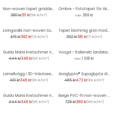
-18%
Non-woven tapet grädde vit vintage design tapet för sovrum, kök, vardagsrum
Ombre - Fototapet för ökenmorgon
380 kr
311 kr
369 kr
(
58 kr/m²
)
från
-5%
-3%
Livingwalls non-woven tapet Metropolitan Stories enhetstapet enfärgad Ava New York blå
Tapet blommig grön moderna växter non-woven tapet mörkgrönt sovrum vardagsrum av A.S. Création
415 kr
392 kr
392 kr
381 kr
(
74 kr/m²
)
(
71 kr/m²
)
-22%
Guido Maria Kretschmer non-woven tapet Fashion for Walls guld
Voogd - Italienskt landskap med paraply tallar Fototapet
444 kr
346 kr
1 108 kr
(
65 kr/m²
)
från
-25%
-2%
Lamellvägg i 3D-träutseende - non-woven tapet träpaneler av A.S. Creation tapet grå, ljusgrå
Anaglypta® Supaglypta Alfred non-woven tapet barocktapet med ornament, målningsbar, vit
461 kr
346 kr
485 kr
473 kr
(
65 kr/m²
)
(
89 kr/m²
)
-22%
-49%
Guido Maria Kretschmer non-woven tapet Fashion for Walls ljusgrå
Beige PVC-fri non-woven tapet - non-woven tapet från A.S. Création ljus glansig grädde 386621
444 kr
346 kr
726 kr
369 kr
(
65 kr/m²
)
(
69 kr/m²
)