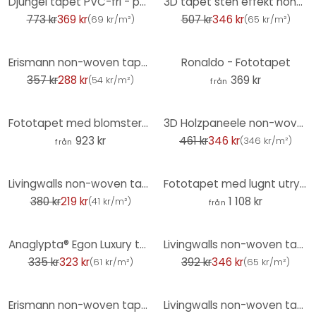
Djungel tapet PVC-fri - palm träd tapet av A.S. Création Grå Beige Vit 386384
3D tapet sten effekt non-woven tapet gråbrun sten tapet modernt vardagsrum kök
773 kr
369 kr
507 kr
346 kr
(
69 kr/m²
)
(
65 kr/m²
)
-19%
Erismann non-woven tapet Casual Chic blå
Ronaldo - Fototapet
357 kr
288 kr
369 kr
(
54 kr/m²
)
från
-25%
Fototapet med blomsterprakt i varma pastellfärger - Paksoylu
3D Holzpaneele non-woven tapet - tapet i träutseende av A.S. Creation grå, svart
923 kr
461 kr
346 kr
(
346 kr/m²
)
från
-42%
Livingwalls non-woven tapet Metropolitan Stories tapet, enfärgad Mio Tokyo rosa
Fototapet med lugnt utrymme
380 kr
219 kr
1 108 kr
(
41 kr/m²
)
från
-3%
-12%
Anaglypta® Egon Luxury texturerad vinyltapet, målningsbar, vit
Livingwalls non-woven tapet New Walls Cosy & Relax djungel tapet grön
335 kr
323 kr
392 kr
346 kr
(
61 kr/m²
)
(
65 kr/m²
)
-31%
-34%
Erismann non-woven tapet Focus cream
Livingwalls non-woven tapet New Walls 50-tals Glam Art Deco tapet blå, grön, metallisk