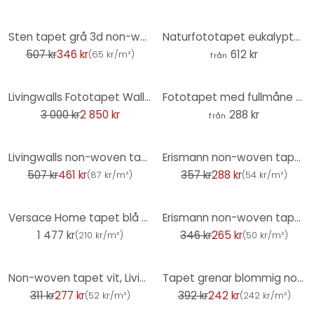
-32%
Sten tapet grå 3d non-woven tapet sten effekt tapet sten vägg ljusgrå sten vägg
Naturfototapet eukalyptusskog i Yarra Ranges - Colombo
507 kr
346 kr
612 kr
(
65 kr/m²
)
från
-5%
Livingwalls Fototapet Walls by Patel funky birds 3
Fototapet med fullmåne svartvitt - rund - non-woven tapet/självhäftande non-woven tapet
3 000 kr
2 850 kr
288 kr
från
-9%
-19%
Livingwalls non-woven tapet Metropolitan Stories marmor tapet Alena St Petersburg grå, metallic, vit
Erismann non-woven tapet Casual Chic turkos
507 kr
461 kr
357 kr
288 kr
(
87 kr/m²
)
(
54 kr/m²
)
-23%
Versace Home tapet blå svart med medusahuvuden lyxig designer non-woven tapet
Erismann non-woven tapet Evolution grå
1 477 kr
346 kr
265 kr
(
210 kr/m²
)
(
50 kr/m²
)
-11%
-38%
Non-woven tapet vit, Livingwalls Hygge från A.S. Création 211798
Tapet grenar blommig non-woven tapet vintage mönster tapet beige A.S. Création
311 kr
277 kr
392 kr
242 kr
(
52 kr/m²
)
(
242 kr/m²
)