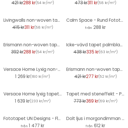
421 kr
288 kr
473 kr
311 kr
(
54 kr/m²
)
(
58 kr/m²
)
-25%
Livingwalls non-woven tapet New Walls Cosy & Relax slät tapet grå, vit
Calm Space - Rund Fototapet - non-woven tapet/självhäftande non-woven tapet
415 kr
311 kr
288 kr
(
58 kr/m²
)
från
-26%
-24%
Erismann non-woven tapet Casual Chic kräm
Icke-vävd tapet palmblad grädde guld blommig prov tapet vardagsrum
392 kr
288 kr
438 kr
335 kr
(
54 kr/m²
)
(
63 kr/m²
)
-34%
Versace Home Lyxig non-woven tapet vanlig monokrom design enhet tapet beige
Erismann non-woven tapet Code Nature beige
1 269 kr
421 kr
277 kr
(
180 kr/m²
)
(
52 kr/m²
)
-52%
Versace Home lyxig tapet blommig pärla beige brun designer klassisk non-woven tapet
Tapet med steneffekt - PVC-fri stentapet från A.S. Création Gråvit 386371
1 639 kr
773 kr
369 kr
(
233 kr/m²
)
(
69 kr/m²
)
Fototapet UN Designs - Fleur de Paris
Dolt ljus i morgondimman | Fototapet med trädmotiv - Hobday
1 477 kr
612 kr
från
från