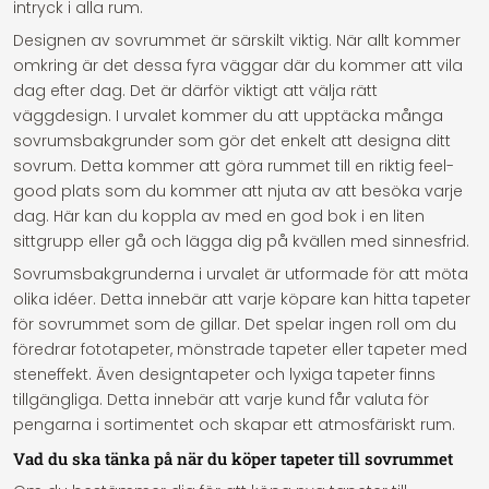
intryck i alla rum.
Designen av sovrummet är särskilt viktig. När allt kommer
omkring är det dessa fyra väggar där du kommer att vila
dag efter dag. Det är därför viktigt att välja rätt
väggdesign. I urvalet kommer du att upptäcka många
sovrumsbakgrunder som gör det enkelt att designa ditt
sovrum. Detta kommer att göra rummet till en riktig feel-
good plats som du kommer att njuta av att besöka varje
dag. Här kan du koppla av med en god bok i en liten
sittgrupp eller gå och lägga dig på kvällen med sinnesfrid.
Sovrumsbakgrunderna i urvalet är utformade för att möta
olika idéer. Detta innebär att varje köpare kan hitta tapeter
för sovrummet som de gillar. Det spelar ingen roll om du
föredrar fototapeter, mönstrade tapeter eller tapeter med
steneffekt. Även designtapeter och lyxiga tapeter finns
tillgängliga. Detta innebär att varje kund får valuta för
pengarna i sortimentet och skapar ett atmosfäriskt rum.
Vad du ska tänka på när du köper tapeter till sovrummet