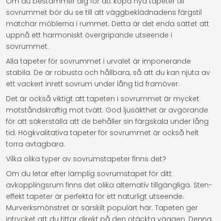
Om du bestämmer dig för att köpa nya tapeter till
sovrummet bör du se till att väggbeklädnadens färgstil
matchar möblerna i rummet. Detta är det enda sättet att
uppnå ett harmoniskt övergripande utseende i
sovrummet.
Alla tapeter för sovrummet i urvalet är imponerande
stabila. De är robusta och hållbara, så att du kan njuta av
ett vackert inrett sovrum under lång tid framöver.
Det är också viktigt att tapeten i sovrummet är mycket
motståndskraftig mot tvätt. God ljusäkthet är avgörande
för att säkerställa att de behåller sin färgskala under lång
tid. Högkvalitativa tapeter för sovrummet är också helt
torra avtagbara.
Vilka olika typer av sovrumstapeter finns det?
Om du letar efter lämplig sovrumstapet för ditt
avkopplingsrum finns det olika alternativ tillgängliga. Sten-
effekt tapeter är perfekta för ett naturligt utseende.
Murverksmönstret är särskilt populärt här. Tapeten ger
intrycket att du tittar direkt på den otäckta väggen. Denna