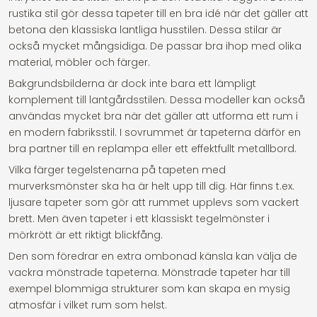
rustika stil gör dessa tapeter till en bra idé när det gäller att
betona den klassiska lantliga husstilen. Dessa stilar är
också mycket mångsidiga. De passar bra ihop med olika
material, möbler och färger.
Bakgrundsbilderna är dock inte bara ett lämpligt
komplement till lantgårdsstilen. Dessa modeller kan också
användas mycket bra när det gäller att utforma ett rum i
en modern fabriksstil. I sovrummet är tapeterna därför en
bra partner till en replampa eller ett effektfullt metallbord.
Vilka färger tegelstenarna på tapeten med
murverksmönster ska ha är helt upp till dig. Här finns t.ex.
ljusare tapeter som gör att rummet upplevs som vackert
brett. Men även tapeter i ett klassiskt tegelmönster i
mörkrött är ett riktigt blickfång.
Den som föredrar en extra ombonad känsla kan välja de
vackra mönstrade tapeterna. Mönstrade tapeter har till
exempel blommiga strukturer som kan skapa en mysig
atmosfär i vilket rum som helst.