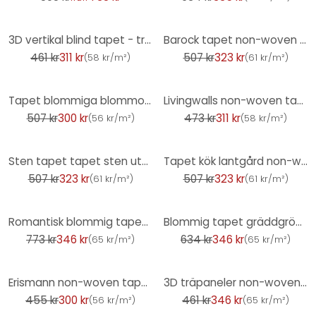
-32%
-36%
3D vertikal blind tapet - träutseende non-woven tapet av A.S. Creation beige, svart, brun
Barock tapet non-woven tapet Livingwalls Metropolitan Stories Barock tapet av A.S. Création 379011 i
461 kr
311 kr
507 kr
323 kr
(
58 kr/m²
)
(
61 kr/m²
)
-41%
-34%
Tapet blommiga blommor svart röd vintage blommig tapet vardagsrum non-woven tapet
Livingwalls non-woven tapet Metropolitan Stories djungeltapet Nala Cape Town brun, gul, grön
507 kr
300 kr
473 kr
311 kr
(
56 kr/m²
)
(
58 kr/m²
)
-36%
-36%
Sten tapet tapet sten utseende 3D non-woven tapet tegelröd beige för vardagsrummet
Tapet kök lantgård non-woven blommig tapet non-woven tapet blomma äng lila vit grön
507 kr
323 kr
507 kr
323 kr
(
61 kr/m²
)
(
61 kr/m²
)
-55%
-45%
Romantisk blommig tapet Hållbar non-woven tapet Floral av A.S. Création Rosa Orange 386363
Blommig tapet gräddgrön - non-woven tapet lantgård A.S. Création - matt ljusstrukturerad
773 kr
346 kr
634 kr
346 kr
(
65 kr/m²
)
(
65 kr/m²
)
-34%
-25%
Erismann non-woven tapet Code Nature beige
3D träpaneler non-woven tapet - skandinavisk tapet med lameller av A.S. Creation brun svart
455 kr
300 kr
461 kr
346 kr
(
56 kr/m²
)
(
65 kr/m²
)