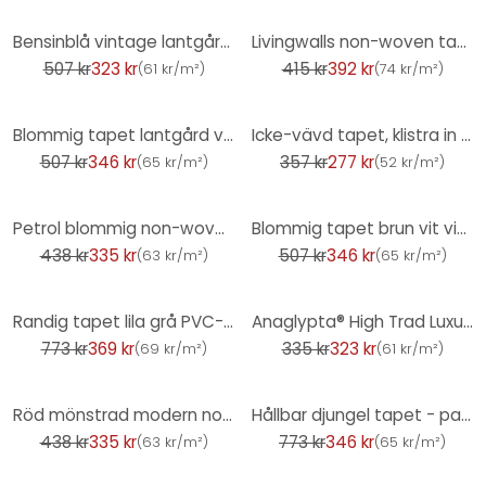
-36%
-5%
Bensinblå vintage lantgård blommig non-woven tapet blommig tapet
Livingwalls non-woven tapet Metropolitan Stories enhetstapet enfärgad Ava New York grön
507 kr
323 kr
415 kr
392 kr
(
61 kr/m²
)
(
74 kr/m²
)
-32%
-22%
Blommig tapet lantgård vintage tapet vit grön röd non-woven tapet blommor blommig
Icke-vävd tapet, klistra in väggtapet La Terrasse grön
507 kr
346 kr
357 kr
277 kr
(
65 kr/m²
)
(
52 kr/m²
)
-24%
-32%
Petrol blommig non-woven tapet blå palmblad mönster tapet kök
Blommig tapet brun vit vintage tapet blommig non-woven tapet blommor för vardagsrummet
438 kr
335 kr
507 kr
346 kr
(
63 kr/m²
)
(
65 kr/m²
)
-52%
-3%
Randig tapet lila grå PVC-fri - non-woven tapet ränder av A.S. Création 386654
Anaglypta® High Trad Luxury texturerad vinyltapet, målningsbar, vit
773 kr
369 kr
335 kr
323 kr
(
69 kr/m²
)
(
61 kr/m²
)
-24%
-55%
Röd mönstrad modern non-woven tapet guldmönster tapet vardagsrum, kök
Hållbar djungel tapet - palmer tapet av A.S. Création mörkgrå beige 386383
438 kr
335 kr
773 kr
346 kr
(
63 kr/m²
)
(
65 kr/m²
)