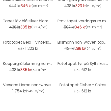
444 kr
346 kr
438 kr
323 kr
(
65 kr/m²
)
(
61 kr/m²
)
-24%
-32%
Tapet löv blå silver blommig non-woven tapet palm träd mönster tapet sovrum
Prov tapet vardagsrum modern non-woven tapet prov vit design tapet kök
438 kr
335 kr
507 kr
346 kr
(
63 kr/m²
)
(
65 kr/m²
)
-31%
Fototapet Bela - Vinterlandskap
Erismann non-woven tapet Focus grå
1 223 kr
421 kr
288 kr
(
54 kr/m²
)
från
-24%
Koppargrå blommig non-woven tapet palmblad mönster tapet vardagsrum
Fototapet fyr på Sylts kust - Eisenmann
438 kr
335 kr
612 kr
(
63 kr/m²
)
från
Versace Home non-woven tapet blommig prov tapet beige kräm blommig designer tapet
Fototapet Disher - Solros
1 754 kr
612 kr
(
249 kr/m²
)
från