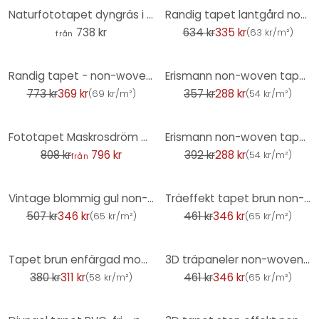
-47%
Naturfototapet dyngräs i kvällssolen - Treechild
Randig tapet lantgård non-woven tapet grå vit vintage vardagsrum kök hall av A.S. Création
738 kr
634 kr
335 kr
(
63 kr/m²
)
från
-52%
-19%
Randig tapet - non-woven tapet country house av A.S. Création Beige Vit Hållbar 386652
Erismann non-woven tapet Casual Chic blå
773 kr
369 kr
357 kr
288 kr
(
69 kr/m²
)
(
54 kr/m²
)
-1%
-26%
Fototapet Maskrosdröm på våren - Paksoylu
Erismann non-woven tapet Casual Chic vit
808 kr
796 kr
392 kr
288 kr
(
54 kr/m²
)
från
-32%
-25%
Vintage blommig gul non-woven tapet blommig tapet för sovrum
Träeffekt tapet brun non-woven tapet 3D träpaneler Skandinavisk modern
507 kr
346 kr
461 kr
346 kr
(
65 kr/m²
)
(
65 kr/m²
)
-18%
-25%
Tapet brun enfärgad modern non-woven tapet för sovrum, vardagsrum, kök
3D träpaneler non-woven tapet - naturliga trälameller av A.S. Creation svart, modern
380 kr
311 kr
461 kr
346 kr
(
58 kr/m²
)
(
65 kr/m²
)
-52%
-32%