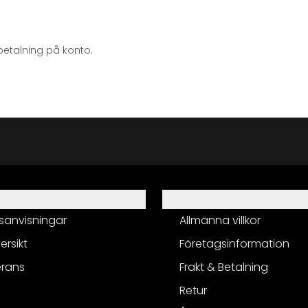
betalning på konto.
Information
sanvisningar
Allmänna villkor
ersikt
Företagsinformation
erans
Frakt & Betalning
Retur