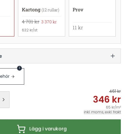
Kartong
Prov
(12 rullar)
4 701 kr
3 370 kr
11 kr
632 kr/st
e
1
behör
461 kr
346 kr
65 kr/m²
inkl. moms, exkl. frakt
Lägg i varukorg