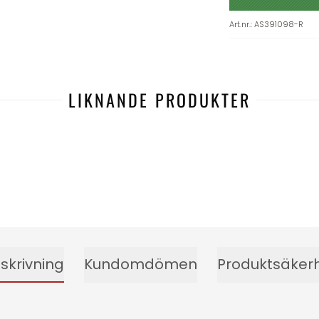
Art.nr.
:
AS391098-R
LIKNANDE PRODUKTER
-25%
skrivning
Kundomdömen
Produktsäker