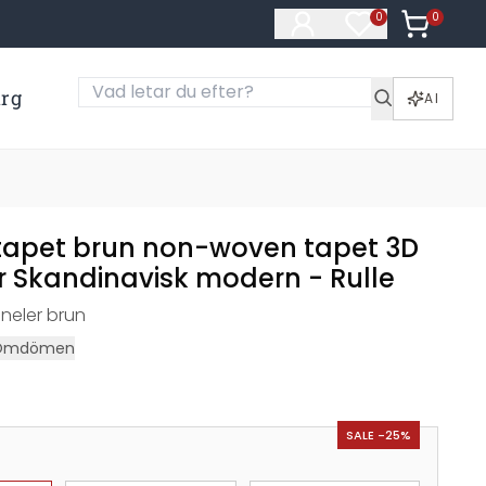
0
Artiklar i
0
Artiklar på öns
ärg
AI
 tapet brun non-woven tapet 3D
r Skandinavisk modern - Rulle
aneler brun
Omdömen
SALE -25%