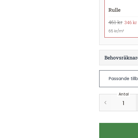
Rulle
461 kr
346 kr
65 kr/m²
Behovsräknar
Passande till
Antal