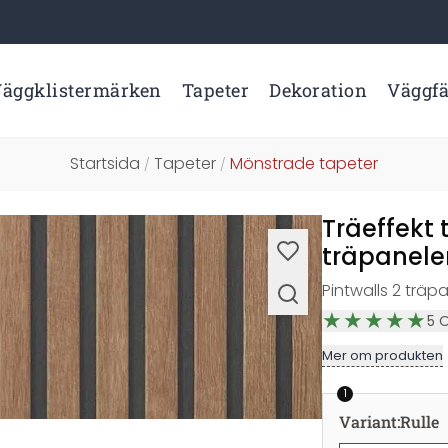
äggklistermärken
Tapeter
Dekoration
Väggf
Startsida
Tapeter
Mönstrade tapeter
/
/
Träeffekt
träpanele
Pintwalls 2 träp
5
Mer om produkten
1
Variant
:
Rulle