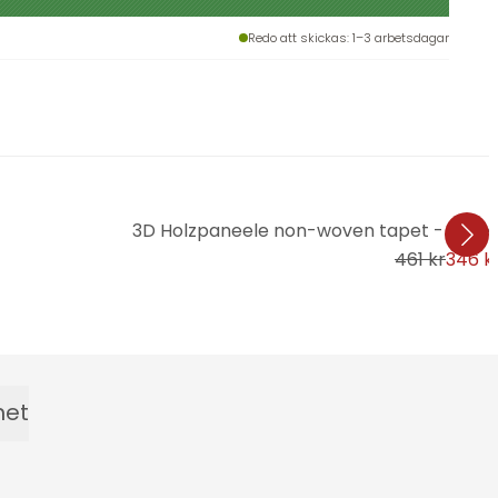
Redo att skickas
: 1–3 arbetsdagar
3D Holzpaneele non-woven tapet - tapet i
461 kr
346 k
het