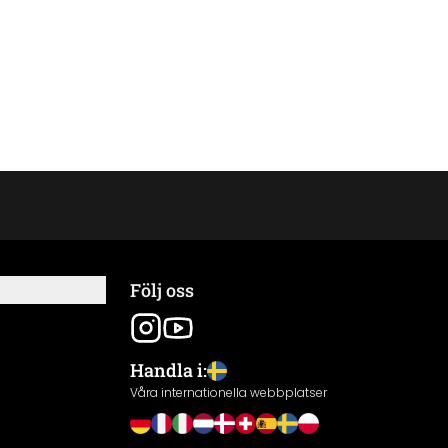
Följ oss
Handla i:
Våra internationella webbplatser