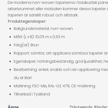
De moderna non-woven tapeterna i träakustisk panelut
arbetsrummet eller matsalen kommer dessa tapeter att 
tapeten är särskilt robust och slitstark.
Produktegenskaper:
Bakgrundsmaterial: non-woven
Mått (L x B): 10,05 m x 0,53 m
Färg(ar): Brun
Rapport: sömlös; att applicera sömlösa tapeter är
Egenskaper: nötningsbeständig, god ljusäkthet, he
Bearbetning: enkel, snabb och ren applicering med
du är klar!
Märkning: FSC-Mix, RAL-GZ 479, CE-märkning
Tillverkad i Tyskland
Ämne
Träutseende, Ränder