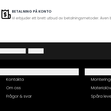
BETALNING PÅ KONTO
Vi erbjuder ett brett utbud av betalningsmetoder. Även 
Integritetspolicy
·
Ångerrätt
Hjälp
Servis
Kontakta
Montering
Om oss
Materialöv
Frågor & svar
Spåra lev