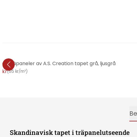
 träpaneler av A.S. Creation tapet grå, ljusgrå
 kr
(
65 kr/m²
)
Be
Skandinavisk tapet i träpanelutseende