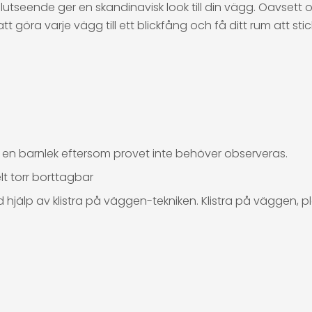
seende ger en skandinavisk look till din vägg. Oavsett o
göra varje vägg till ett blickfång och få ditt rum att st
 en barnlek eftersom provet inte behöver observeras.
lt torr borttagbar
 hjälp av klistra på väggen-tekniken. Klistra på väggen, p