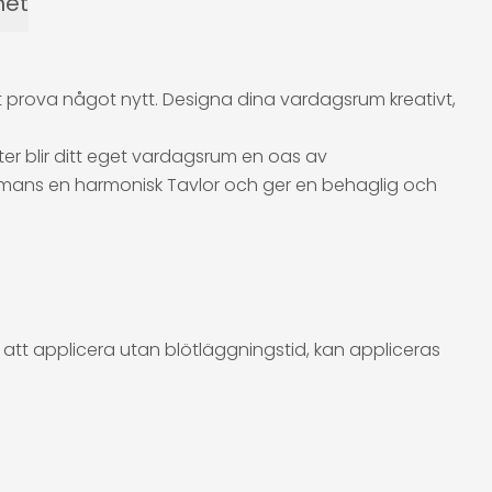
het
 att prova något nytt. Designa dina vardagsrum kreativt,
er blir ditt eget vardagsrum en oas av
ammans en harmonisk Tavlor och ger en behaglig och
 att applicera utan blötläggningstid, kan appliceras