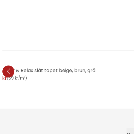
 Cosy & Relax slät tapet beige, brun, grå
 kr
(
69 kr/m²
)