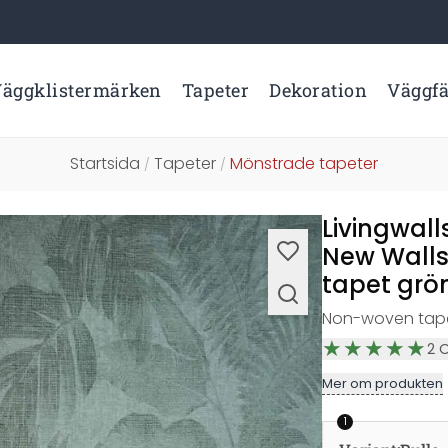
äggklistermärken
Tapeter
Dekoration
Väggf
Startsida
Tapeter
Mönstrade tapeter
/
/
Livingwal
New Walls
tapet grön
Non-woven tape
2
Mer om produkten
1