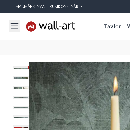
TEMAN
MÄRKEN
VÄLJ RUM
KONSTNÄRER
Tavlor
V