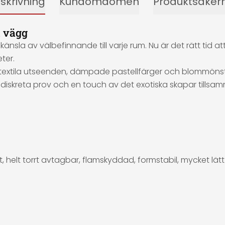
skrivning
Kundomdömen
Produktsäker
n vägg
n känsla av välbefinnande till varje rum. Nu är det rätt tid
ter.
d textila utseenden, dämpade pastellfärger och blommönst
 diskreta prov och en touch av det exotiska skapar tills
 helt torrt avtagbar, flamskyddad, formstabil, mycket lätt