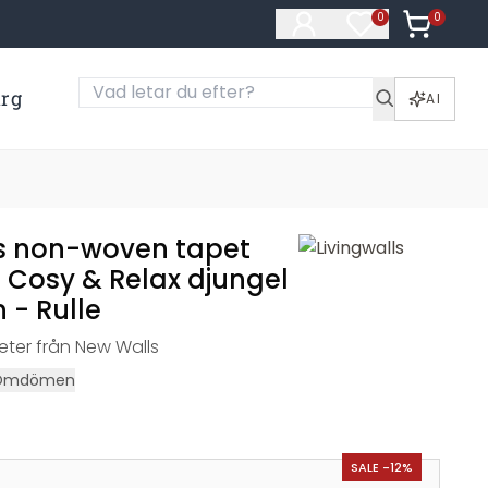
0
Artiklar i
0
Artiklar på öns
ärg
AI
ls non-woven tapet
 Cosy & Relax djungel
 - Rulle
ter från New Walls
Omdömen
SALE -12%