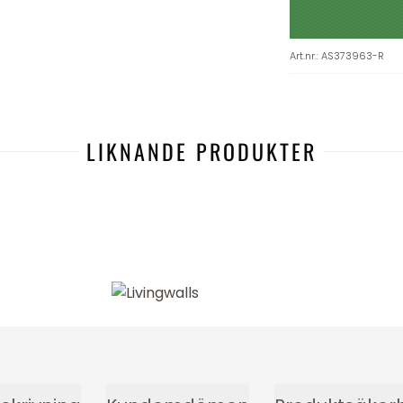
Art.nr.
:
AS373963-R
LIKNANDE PRODUKTER
-9%