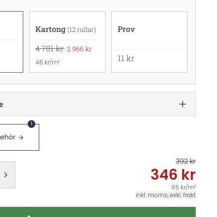
Kartong
Prov
(12 rullar)
4 701 kr
2 966 kr
11 kr
46 kr/m²
e
1
behör
392 kr
346 kr
65 kr/m²
inkl. moms, exkl. frakt