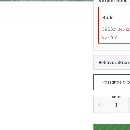
Variant
:
Rulle
Rulle
392 kr
346 kr
65 kr/m²
Behovsräknar
Passande till
Antal