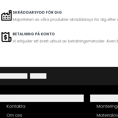
SKRÄDDARSYDD FÖR DIG
Majoriteten av våra produkter skräddarsys för dig efter at
BETALNING PÅ KONTO
Vi erbjuder ett brett utbud av betalningsmetoder. Även 
Integritetspolicy
·
Ångerrätt
Hjälp
Servis
Kontakta
Montering
Om oss
Materialöv