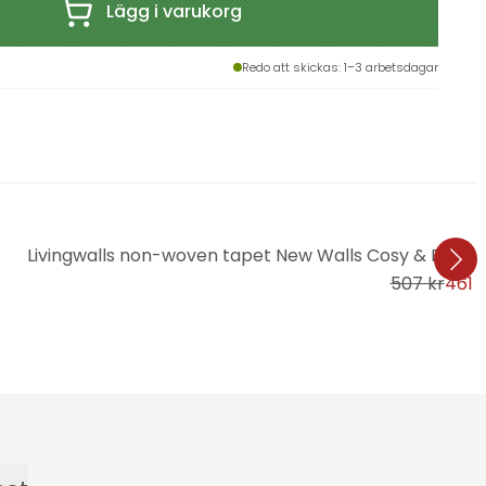
Lägg i varukorg
Redo att skickas
: 1–3 arbetsdagar
Livingwalls non-woven tapet New Walls Cosy & Relax
507 kr
461 k