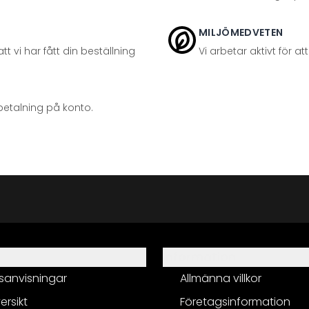
MILJÖMEDVETEN
t vi har fått din beställning
Vi arbetar aktivt för 
betalning på konto.
Information
sanvisningar
Allmänna villkor
ersikt
Företagsinformation