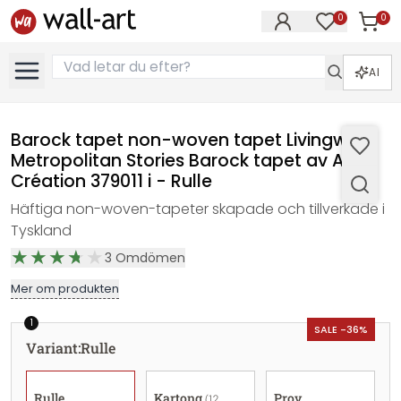
0
0
Artikla
Artiklar på 
AI
Barock tapet non-woven tapet Livingwalls
Metropolitan Stories Barock tapet av A.S.
Création 379011 i - Rulle
Häftiga non-woven-tapeter skapade och tillverkade i
Tyskland
3
Omdömen
Mer om produkten
1
SALE -36%
Variant
:
Rulle
Rulle
Kartong
Prov
(12