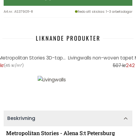
Art.nr.
:
AS379011-R
Redo att skickas
: 1–3 arbetsdagar
LIKNANDE PRODUKTER
-52%
Livingwalls non-woven tapet Metropolitan Stories 3D-tapet marmor look Alena St Petersburg grå, grön
kr
507 kr
242 
(
45 kr/m²
)
Beskrivning
Metropolitan Stories - Alena S:t Petersburg