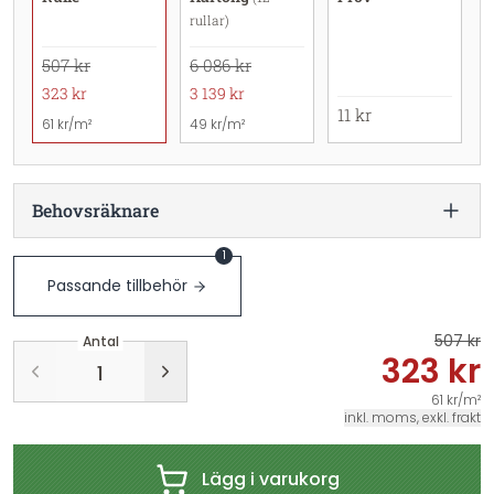
rullar)
507 kr
6 086 kr
323 kr
3 139 kr
11 kr
61 kr/m²
49 kr/m²
Behovsräknare
1
Passande tillbehör
507 kr
Antal
323 kr
61 kr/m²
inkl. moms, exkl. frakt
Lägg i varukorg