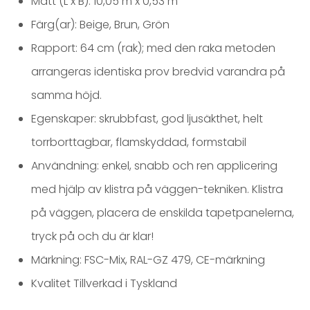
Mått (L x B): 10,05 m x 0,53 m
Färg(ar): Beige, Brun, Grön
Rapport: 64 cm (rak); med den raka metoden
arrangeras identiska prov bredvid varandra på
samma höjd.
Egenskaper: skrubbfast, god ljusäkthet, helt
torrborttagbar, flamskyddad, formstabil
Användning: enkel, snabb och ren applicering
med hjälp av klistra på väggen-tekniken. Klistra
på väggen, placera de enskilda tapetpanelerna,
tryck på och du är klar!
Märkning: FSC-Mix, RAL-GZ 479, CE-märkning
Kvalitet Tillverkad i Tyskland