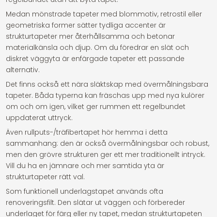
Medan mönstrade tapeter med blommotiv, retrostil eller
geometriska former sätter tydliga accenter är
strukturtapeter mer återhållsamma och betonar
materialkänsla och djup. Om du föredrar en slät och
diskret väggyta är enfärgade tapeter ett passande
alternativ.
Det finns också ett nära släktskap med övermålningsbara
tapeter. Båda typerna kan fräschas upp med nya kulörer
om och om igen, vilket ger rummen ett regelbundet
uppdaterat uttryck.
Även rullputs-/träfibertapet hör hemma i detta
sammanhang: den är också övermålningsbar och robust,
men den grövre strukturen ger ett mer traditionellt intryck.
Vill du ha en jämnare och mer samtida yta är
strukturtapeter rätt val.
Som funktionell underlagstapet används ofta
renoveringsfilt. Den slätar ut väggen och förbereder
underlaget för färg eller ny tapet, medan strukturtapeten