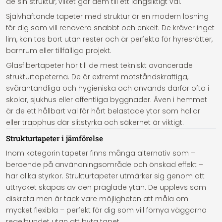
de sin struktur, vilket gör dem till ett långsiktigt val.
Självhäftande tapeter med struktur är en modern lösning
för dig som vill renovera snabbt och enkelt. De kräver inget
lim, kan tas bort utan rester och är perfekta för hyresrätter,
barnrum eller tillfälliga projekt.
Glasfibertapeter hör till de mest tekniskt avancerade
strukturtapeterna. De är extremt motståndskraftiga,
svårantändliga och hygieniska och används därför ofta i
skolor, sjukhus eller offentliga byggnader. Även i hemmet
är de ett hållbart val för hårt belastade ytor som hallar
eller trapphus där slitstyrka och säkerhet är viktigt.
Strukturtapeter i jämförelse
Inom kategorin tapeter finns många alternativ som –
beroende på användningsområde och önskad effekt –
har olika styrkor. Strukturtapeter utmärker sig genom att
uttrycket skapas av den präglade ytan. De upplevs som
diskreta men är tack vare möjligheten att måla om
mycket flexibla – perfekt för dig som vill förnya väggarna
regelbundet utan att byta tapet.