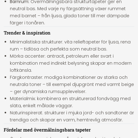
Barnrum:
Övermålningsbara strukturtapeter ger en
neutral bas. Med varje ny färgsättning växer rummet
med barnet – från ljusa, glada toner till mer dämpade
färger i tonåren.
Trender & inspiration
Minimalistiska strukturer: vita relieftapeter för ljusa, rena
rum – tidlösa och perfekta som neutral bas.
Mörka accenter: antracit, petroleum eller svart i
kombination med indirekt belysning skapar en modern
loftkänsla.
Färgkontraster: modiga kombinationer av starka och
neutrala toner – till exempel djupgrönt med varmt beige
– ger dynamiska rumsupplevelser.
Materialmix: kombinera en strukturerad fondvägg med
släta, enkelt målade väggar.
Naturinspirerat: strukturer i mjuka jord- och sandtoner är
trendiga och skapar en varm, hemtrevlig atmosfär.
Fördelar med övermålningsbara tapeter