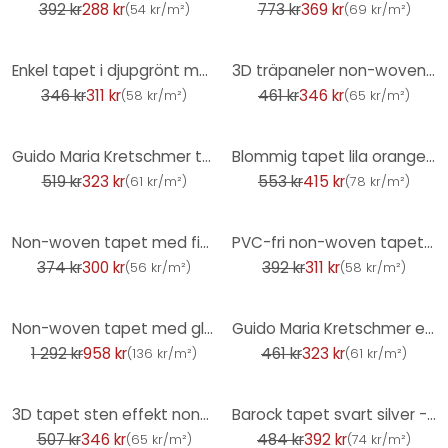
392 kr
288 kr
773 kr
369 kr
(
54 kr/m²
)
(
69 kr/m²
)
-10%
-25%
Enkel tapet i djupgrönt med lätt struktur - non-woven tapet för vardagsrum och sovrum
3D träpaneler non-woven tapet - naturliga trälameller av A.S. Creation svart, modern
346 kr
311 kr
461 kr
346 kr
(
58 kr/m²
)
(
65 kr/m²
)
-38%
-25%
Guido Maria Kretschmer tapet med blommotiv Floral Glow Fashion for Walls 5 brun
Blommig tapet lila orange - blommig tapet i retrostil - vintage non-woven tapet
519 kr
323 kr
553 kr
415 kr
(
61 kr/m²
)
(
78 kr/m²
)
-20%
-21%
Non-woven tapet med fin längsgående struktur i taupe
PVC-fri non-woven tapet med marmorlook i turkos
374 kr
300 kr
392 kr
311 kr
(
56 kr/m²
)
(
58 kr/m²
)
-26%
-30%
Non-woven tapet med glans och fläkt utseende grön, guld struktur
Guido Maria Kretschmer enhet tapet Echo & Soft Loom Fashion for Walls 5 röd
1 292 kr
958 kr
461 kr
323 kr
(
136 kr/m²
)
(
61 kr/m²
)
-32%
-19%
3D tapet sten effekt non-woven tapet gråbrun sten tapet modernt vardagsrum kök
Barock tapet svart silver - glamorös Icke-vävd tapet med prov
507 kr
346 kr
484 kr
392 kr
(
65 kr/m²
)
(
74 kr/m²
)