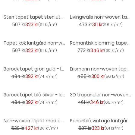
-36%
-34%
Sten tapet tapet sten utseende 3D non-woven tapet tegelröd beige för vardagsrummet
Livingwalls non-woven tapet Metropolitan Stories djungeltapet Nala Cape Town brun, gul, grön
507 kr
323 kr
473 kr
311 kr
(
61 kr/m²
)
(
58 kr/m²
)
-36%
-55%
Tapet kök lantgård non-woven blommig tapet non-woven tapet blomma äng lila vit grön
Romantisk blommig tapet Hållbar non-woven tapet Floral av A.S. Création Rosa Orange 386363
507 kr
323 kr
773 kr
346 kr
(
61 kr/m²
)
(
65 kr/m²
)
-19%
-34%
Barock tapet grön guld - Icke-vävd tapet med prov - elegant mönster tapet
Erismann non-woven tapet Code Nature beige
484 kr
392 kr
455 kr
300 kr
(
74 kr/m²
)
(
56 kr/m²
)
-19%
-25%
Barock tapet blå silver - Icke-vävd tapet med prov - Glänsande mönster tapet
3D träpaneler non-woven tapet - skandinavisk tapet med lameller av A.S. Creation brun svart
484 kr
392 kr
461 kr
346 kr
(
74 kr/m²
)
(
65 kr/m²
)
-19%
-36%
Non-woven tapet med en stark glanseffekt i en ljus guldstruktur med betonglook
Bensinblå vintage lantgård blommig non-woven tapet blommig tapet
530 kr
427 kr
507 kr
323 kr
(
80 kr/m²
)
(
61 kr/m²
)