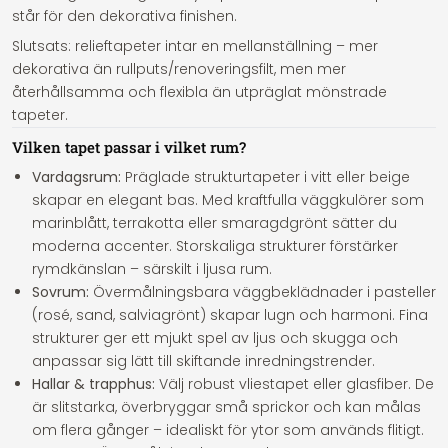
står för den dekorativa finishen.
Slutsats: relieftapeter intar en mellanställning – mer
dekorativa än rullputs/renoveringsfilt, men mer
återhållsamma och flexibla än utpräglat mönstrade
tapeter.
Vilken tapet passar i vilket rum?
Vardagsrum:
Präglade strukturtapeter i vitt eller beige
skapar en elegant bas. Med kraftfulla väggkulörer som
marinblått, terrakotta eller smaragdgrönt sätter du
moderna accenter. Storskaliga strukturer förstärker
rymdkänslan – särskilt i ljusa rum.
Sovrum:
Övermålningsbara väggbeklädnader i pasteller
(rosé, sand, salviagrönt) skapar lugn och harmoni. Fina
strukturer ger ett mjukt spel av ljus och skugga och
anpassar sig lätt till skiftande inredningstrender.
Hallar & trapphus:
Välj robust vliestapet eller glasfiber. De
är slitstarka, överbryggar små sprickor och kan målas
om flera gånger – idealiskt för ytor som används flitigt.