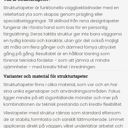
Strukturtapeter är funktionella väggbeklädnader med en
reliefartad yta som skapas genom prägling eller
specialbeläggningar. Till skillnad från rena designtapeter
fungerar de i första hand som bas för en personlig
färgsättning. Deras taktila struktur ger inte bara väggarna
en tydlig känsla och karaktär, utan gör det också möjligt
att måla om flera gånger och därmed förnya uttrycket
gång på gång. Resultatet är en hållbar lösning som
förenar tekniska fördelar – som att jämna ut mindre
ojämnheter – med kreativ frihet i inredningen.
Varianter och material för strukturtapeter
Strukturtapeter finns i olika material, som var och en har
sina unika egenskaper och användningsområden. Fokus
ligger mindre på ett iögonfallande mönster och mer på
kombinationen av teknisk prestanda och kreativ flexibilitet.
Vliestapeter med struktur räknas som standard eftersom
de är stabila, formfasta och särskilt lättmonterade. Limmet
appliceras direkt på väggen, vilket underlättar arbetet och