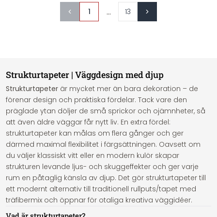
...
1
13
Strukturtapeter | Väggdesign med djup
Strukturtapeter
är mycket mer än bara dekoration – de
förenar design och praktiska fördelar. Tack vare den
präglade ytan döljer de små sprickor och ojämnheter, så
att även äldre väggar får nytt liv. En extra fördel:
strukturtapeter kan målas om flera gånger och ger
därmed maximal flexibilitet i färgsättningen. Oavsett om
du väljer klassiskt vitt eller en modern kulör skapar
strukturen levande ljus- och skuggeffekter och ger varje
rum en påtaglig känsla av djup. Det gör strukturtapeter till
ett modernt alternativ till traditionell rullputs/tapet med
träfibermix och öppnar för otaliga kreativa väggidéer.
Vad är strukturtapeter?