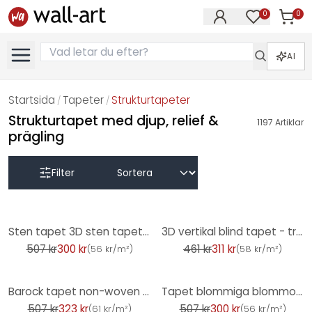
0
0
Artikla
Artiklar på 
AI
Startsida
Tapeter
Strukturtapeter
/
/
Strukturtapet med djup, relief &
1197
Artiklar
prägling
Filter
-41%
-32%
Sten tapet 3D sten tapet brun non-woven tapet steneffekt vardagsrum, kök
3D vertikal blind tapet - träutseende non-woven tapet av A.S. Creation beige, svart, brun
507 kr
300 kr
461 kr
311 kr
(
56 kr/m²
)
(
58 kr/m²
)
-36%
-41%
Barock tapet non-woven tapet Livingwalls Metropolitan Stories Barock tapet av A.S. Création 379011 i
Tapet blommiga blommor svart röd vintage blommig tapet vardagsrum non-woven tapet
507 kr
323 kr
507 kr
300 kr
(
61 kr/m²
)
(
56 kr/m²
)