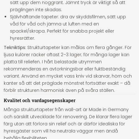
sätt upp dem noggrant. Jämnt tryck är viktigt så att
präglingen inte skadas.
Självhäftande tapeter:
dra av skyddsfilmen, sätt upp
våd för våd och jämna ut luften med en
spackel/skrapa. Perfekt för snabba projekt eller
hyresrätter.
Tekniktips:
Strukturtapeter kan målas om flera gånger. För
ljusa kulörer räcker oftast 2–3 lager; för många lager kan
platta till reliefen. I hårt belastade utrymmen
rekommenderas en avtorkningsbar eller fuktbeständig
variant. Använd en mycket vass kniv vid skarvar, hörn och
kanter så att det präglade mönstret fortsätter exakt – då
förblir strukturen harmonisk även på svåra ställen.
Kvalitet och vardagsegenskaper
Många strukturtapeter från wall-art är Made in Germany
och särskilt utvecklade för renovering. De klarar flera lager
färg utan att förlora sin relief och är därför idealiska för
hyresgäster som vill ha neutrala väggar men ändå
behålla flexibiliteten.