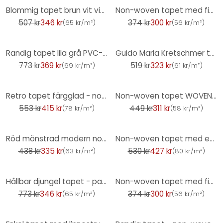
-32%
-20%
Blommig tapet brun vit vintage tapet blommig non-woven tapet blommor för vardagsrummet
Non-woven tapet med fin längsgående struktur i svart
507 kr
346 kr
374 kr
300 kr
(
65 kr/m²
)
(
56 kr/m²
)
-52%
-38%
Randig tapet lila grå PVC-fri - non-woven tapet ränder av A.S. Création 386654
Guido Maria Kretschmer tapet med bladmotiv Yamato Fashion for Walls 5 brun
773 kr
369 kr
519 kr
323 kr
(
69 kr/m²
)
(
61 kr/m²
)
-25%
-31%
Retro tapet färgglad - non-woven tapet blommig retrostil - vintage mönster tapet
Non-woven tapet WOVEN Elle Decoration 4, beige
553 kr
415 kr
449 kr
311 kr
(
78 kr/m²
)
(
58 kr/m²
)
-24%
-19%
Röd mönstrad modern non-woven tapet guldmönster tapet vardagsrum, kök
Non-woven tapet med en stark glanseffekt i en ljus kopparstruktur med betonglook
438 kr
335 kr
530 kr
427 kr
(
63 kr/m²
)
(
80 kr/m²
)
-55%
-20%
Hållbar djungel tapet - palmer tapet av A.S. Création mörkgrå beige 386383
Non-woven tapet med fin längsgående struktur i vitt
773 kr
346 kr
374 kr
300 kr
(
65 kr/m²
)
(
56 kr/m²
)
-28%
-52%