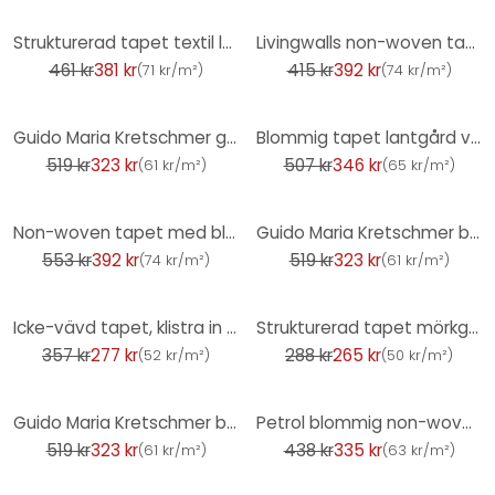
-17%
-5%
Strukturerad tapet textil look gran grön - modern Icke-vävd tapet diskret
Livingwalls non-woven tapet Metropolitan Stories enhetstapet enfärgad Ava New York grön
461 kr
381 kr
415 kr
392 kr
(
71 kr/m²
)
(
74 kr/m²
)
-38%
-32%
Guido Maria Kretschmer grafisk tapet Waves of Light Fashion for Walls 5 beige
Blommig tapet lantgård vintage tapet vit grön röd non-woven tapet blommor blommig
519 kr
323 kr
507 kr
346 kr
(
61 kr/m²
)
(
65 kr/m²
)
-29%
-38%
Non-woven tapet med blommor gulgrön - blommig tapet i retrostil - tapet med vintagemönster
Guido Maria Kretschmer blommotiv tapet Floral Glow Fashion för väggar 5 beige
553 kr
392 kr
519 kr
323 kr
(
74 kr/m²
)
(
61 kr/m²
)
-22%
-8%
Icke-vävd tapet, klistra in väggtapet La Terrasse grön
Strukturerad tapet mörkgrön enfärgad - modern vanlig non-woven tapet grön
357 kr
277 kr
288 kr
265 kr
(
52 kr/m²
)
(
50 kr/m²
)
-38%
-24%
Guido Maria Kretschmer blommotiv tapet Floral Glow Fashion for Walls 5 guld
Petrol blommig non-woven tapet blå palmblad mönster tapet kök
519 kr
323 kr
438 kr
335 kr
(
61 kr/m²
)
(
63 kr/m²
)