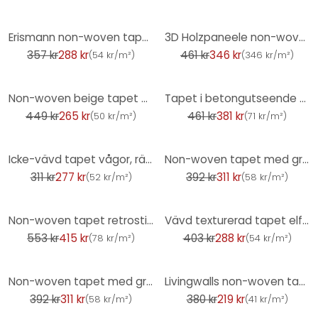
-19%
-25%
Erismann non-woven tapet Casual Chic blå
3D Holzpaneele non-woven tapet - tapet i träutseende av A.S. Creation grå, svart
357 kr
288 kr
461 kr
346 kr
(
54 kr/m²
)
(
346 kr/m²
)
-41%
-17%
Non-woven beige tapet med fin linnestruktur, subtilt modern och tidlöst elegant
Tapet i betongutseende beige - modern Icke-vävd tapet i gipsutseende
449 kr
265 kr
461 kr
381 kr
(
50 kr/m²
)
(
71 kr/m²
)
-11%
-21%
Icke-vävd tapet vågor, ränder grafisk modern matt i vit röd
Non-woven tapet med grafiska prov i guld
311 kr
277 kr
392 kr
311 kr
(
52 kr/m²
)
(
58 kr/m²
)
-25%
-28%
Non-woven tapet retrostil grön gul - tapet med abstrakt mönster - vintage tapet
Vävd texturerad tapet elfenben - mjuk non-woven tapet
553 kr
415 kr
403 kr
288 kr
(
78 kr/m²
)
(
54 kr/m²
)
-21%
-42%
Non-woven tapet med grafiska prov i taupe
Livingwalls non-woven tapet Metropolitan Stories tapet, enfärgad Mio Tokyo rosa
392 kr
311 kr
380 kr
219 kr
(
58 kr/m²
)
(
41 kr/m²
)