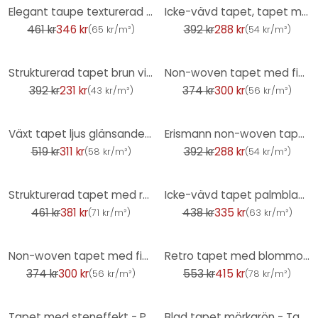
-25%
-26%
Elegant taupe texturerad skal- och stick tapet - mångsidig non-woven tapet
Icke-vävd tapet, tapet med blommotiv La Terrasse orange
461 kr
346 kr
392 kr
288 kr
(
65 kr/m²
)
(
54 kr/m²
)
-41%
-20%
Strukturerad tapet brun vit - non-woven tapet A.S. Création
Non-woven tapet med fin längsgående struktur i kräm
392 kr
231 kr
374 kr
300 kr
(
43 kr/m²
)
(
56 kr/m²
)
-40%
-26%
Växt tapet ljus glänsande guld beige - mönster tapet med djungelmönster
Erismann non-woven tapet Casual Chic kräm
519 kr
311 kr
392 kr
288 kr
(
58 kr/m²
)
(
54 kr/m²
)
-17%
-24%
Strukturerad tapet med rosabeige textilutseende - modern, diskret Icke-vävd tapet
Icke-vävd tapet palmblad grädde guld blommig prov tapet vardagsrum
461 kr
381 kr
438 kr
335 kr
(
71 kr/m²
)
(
63 kr/m²
)
-20%
-25%
Non-woven tapet med fin längsgående struktur i beige
Retro tapet med blommor - blommig non-woven tapet rödblå - vintage mönster tapet
374 kr
300 kr
553 kr
415 kr
(
56 kr/m²
)
(
78 kr/m²
)
-52%
-29%
Tapet med steneffekt - PVC-fri stentapet från A.S. Création Gråvit 386371
Blad tapet mörkgrön - Tapet med mönster med bambu look - Icke-vävd tapet modern