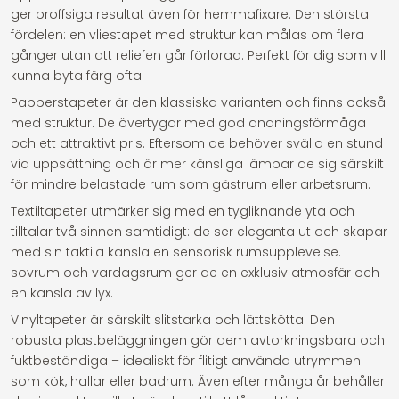
ger proffsiga resultat även för hemmafixare. Den största
fördelen: en vliestapet med struktur kan målas om flera
gånger utan att reliefen går förlorad. Perfekt för dig som vill
kunna byta färg ofta.
Papperstapeter är den klassiska varianten och finns också
med struktur. De övertygar med god andningsförmåga
och ett attraktivt pris. Eftersom de behöver svälla en stund
vid uppsättning och är mer känsliga lämpar de sig särskilt
för mindre belastade rum som gästrum eller arbetsrum.
Textiltapeter utmärker sig med en tygliknande yta och
tilltalar två sinnen samtidigt: de ser eleganta ut och skapar
med sin taktila känsla en sensorisk rumsupplevelse. I
sovrum och vardagsrum ger de en exklusiv atmosfär och
en känsla av lyx.
Vinyltapeter är särskilt slitstarka och lättskötta. Den
robusta plastbeläggningen gör dem avtorkningsbara och
fuktbeständiga – idealiskt för flitigt använda utrymmen
som kök, hallar eller badrum. Även efter många år behåller