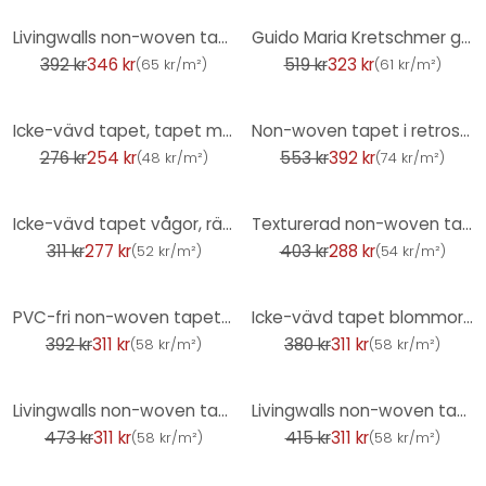
-12%
-38%
Livingwalls non-woven tapet New Walls Cosy & Relax djungel tapet grön
Guido Maria Kretschmer grafisk tapet Waves of Light Fashion for Walls 5 guld
392 kr
346 kr
519 kr
323 kr
(
65 kr/m²
)
(
61 kr/m²
)
-8%
-29%
Icke-vävd tapet, tapet med bladmotiv Cameo cream
Non-woven tapet i retrostil - blommig tapet färgglad - tapet med vintagemönster
276 kr
254 kr
553 kr
392 kr
(
48 kr/m²
)
(
74 kr/m²
)
-11%
-28%
Icke-vävd tapet vågor, ränder grafisk modern matt i vit grön blå
Texturerad non-woven tapet i ljus beige - enkel elegans för moderna rumskoncept
311 kr
277 kr
403 kr
288 kr
(
52 kr/m²
)
(
54 kr/m²
)
-21%
-18%
PVC-fri non-woven tapet med marmorlook i grått
Icke-vävd tapet blommor, blad blommig natur matt i vitgrön
392 kr
311 kr
380 kr
311 kr
(
58 kr/m²
)
(
58 kr/m²
)
-34%
-25%
Livingwalls non-woven tapet New Walls 50-tals Glam Art Deco tapet blå, grön, metallisk
Livingwalls non-woven tapet New Walls Cosy & Relax slät tapet grå, vit
473 kr
311 kr
415 kr
311 kr
(
58 kr/m²
)
(
58 kr/m²
)