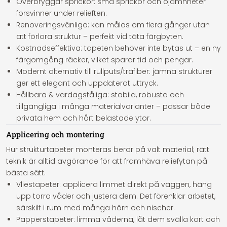
Överbryggar sprickor: små sprickor och ojämnheter
försvinner under relieften.
Renoveringsvänliga: kan målas om flera gånger utan
att förlora struktur – perfekt vid täta färgbyten.
Kostnadseffektiva: tapeten behöver inte bytas ut – en ny
färgomgång räcker, vilket sparar tid och pengar.
Modernt alternativ till rullputs/träfiber: jämna strukturer
ger ett elegant och uppdaterat uttryck.
Hållbara & vardagståliga: stabila, robusta och
tillgängliga i många materialvarianter – passar både
privata hem och hårt belastade ytor.
Applicering och montering
Hur strukturtapeter monteras beror på valt material; rätt
teknik är alltid avgörande för att framhäva reliefytan på
bästa sätt.
Vliestapeter:
applicera limmet direkt på väggen, häng
upp torra våder och justera dem. Det förenklar arbetet,
särskilt i rum med många hörn och nischer.
Papperstapeter:
limma våderna, låt dem svälla kort och