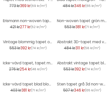
773 kr
369 kr
484 kr
346 kr
(
69 kr/m²
)
(
65 kr/m²
)
-34%
-31%
Erismann non-woven tapet Code Nature beige
Non-woven tapet grön modern grafisk design tapet mörkgrön tapet
421 kr
277 kr
553 kr
381 kr
(
52 kr/m²
)
(
71 kr/m²
)
-29%
-36%
Vintage blommig tapet orange grön - blommig non-woven tapet i retrostil - tapet
Abstrakt 3D-tapet med vågor vit silver - non-woven tapet metallic effekt - mönster tapet
553 kr
392 kr
484 kr
311 kr
(
74 kr/m²
)
(
58 kr/m²
)
-8%
-29%
Icke-vävd tapet, tapet med bladmotiv Cameo brun
Abstrakt vintage tapet blåbrun - retro non-woven tapet grafisk - mönster tapet
276 kr
254 kr
553 kr
392 kr
(
48 kr/m²
)
(
74 kr/m²
)
-6%
-32%
Icke-vävd tapet blad blommor natur matt i vitt rött
Sten tapet grå 3d non-woven tapet sten effekt tapet sten vägg ljusgrå sten vägg
403 kr
381 kr
507 kr
346 kr
(
71 kr/m²
)
(
65 kr/m²
)