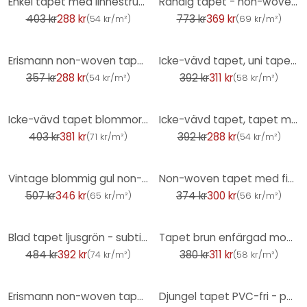
Enkel tapet med linnestruktur vaniljgul - vanlig non-woven tapet för vardagsrum och kök
Randig tapet - non-woven tapet country house av A.S. Création Beige Vit Hållbar 386652
403 kr
288 kr
773 kr
369 kr
(
54 kr/m²
)
(
69 kr/m²
)
-19%
-21%
Erismann non-woven tapet Casual Chic blå
Icke-vävd tapet, uni tapet Secret Garden mörkgrön
357 kr
288 kr
392 kr
311 kr
(
54 kr/m²
)
(
58 kr/m²
)
-6%
-26%
Icke-vävd tapet blommor, blad blommig natur matt i vitt rött
Icke-vävd tapet, tapet med blommotiv La Terrasse brun
403 kr
381 kr
392 kr
288 kr
(
71 kr/m²
)
(
54 kr/m²
)
-32%
-20%
Vintage blommig gul non-woven tapet blommig tapet för sovrum
Non-woven tapet med fin längsgående struktur i taupe
507 kr
346 kr
374 kr
300 kr
(
65 kr/m²
)
(
56 kr/m²
)
-19%
-18%
Blad tapet ljusgrön - subtilt mönster tapet med bambu look - Icke-vävd tapet
Tapet brun enfärgad modern non-woven tapet för sovrum, vardagsrum, kök
484 kr
392 kr
380 kr
311 kr
(
74 kr/m²
)
(
58 kr/m²
)
-26%
-52%
Erismann non-woven tapet Casual Chic vit
Djungel tapet PVC-fri - palm träd tapet av A.S. Création Grå Beige Vit 386384