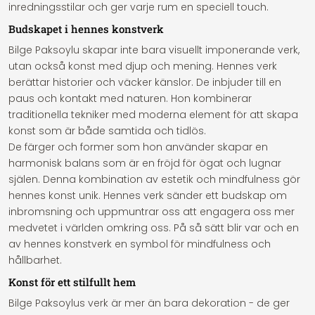
inredningsstilar och ger varje rum en speciell touch.
Budskapet i hennes konstverk
Bilge Paksoylu skapar inte bara visuellt imponerande verk,
utan också konst med djup och mening. Hennes verk
berättar historier och väcker känslor. De inbjuder till en
paus och kontakt med naturen. Hon kombinerar
traditionella tekniker med moderna element för att skapa
konst som är både samtida och tidlös.
De färger och former som hon använder skapar en
harmonisk balans som är en fröjd för ögat och lugnar
själen. Denna kombination av estetik och mindfulness gör
hennes konst unik. Hennes verk sänder ett budskap om
inbromsning och uppmuntrar oss att engagera oss mer
medvetet i världen omkring oss. På så sätt blir var och en
av hennes konstverk en symbol för mindfulness och
hållbarhet.
Konst för ett stilfullt hem
Bilge Paksoylus verk är mer än bara dekoration - de ger