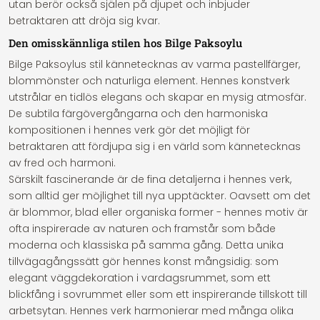
utan berör också själen på djupet och inbjuder
betraktaren att dröja sig kvar.
Den omisskännliga stilen hos Bilge Paksoylu
Bilge Paksoylus stil kännetecknas av varma pastellfärger,
blommönster och naturliga element. Hennes konstverk
utstrålar en tidlös elegans och skapar en mysig atmosfär.
De subtila färgövergångarna och den harmoniska
kompositionen i hennes verk gör det möjligt för
betraktaren att fördjupa sig i en värld som kännetecknas
av fred och harmoni.
Särskilt fascinerande är de fina detaljerna i hennes verk,
som alltid ger möjlighet till nya upptäckter. Oavsett om det
är blommor, blad eller organiska former - hennes motiv är
ofta inspirerade av naturen och framstår som både
moderna och klassiska på samma gång. Detta unika
tillvägagångssätt gör hennes konst mångsidig: som
elegant väggdekoration i vardagsrummet, som ett
blickfång i sovrummet eller som ett inspirerande tillskott till
arbetsytan. Hennes verk harmonierar med många olika