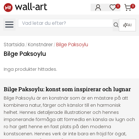
0
0
Artikla
Artiklar på 
AI
Startsida
Konstnärer
Bilge Paksoylu
/
/
Bilge Paksoylu
Inga produkter hittades.
Bilge Paksoylu: konst som inspirerar och lugnar
Bilge Paksoylu är en konstnär som är en mästare på att
kombinera natur, färger och känslor till en harmonisk
helhet. Hennes detaljerade illustrationer och hennes
imponerande förmåga att förmedla en känsla av lugn och
ro har gett henne en fast plats på den moderna
konstscenen. Hennes verk är inte bara en fröjd för ögat,