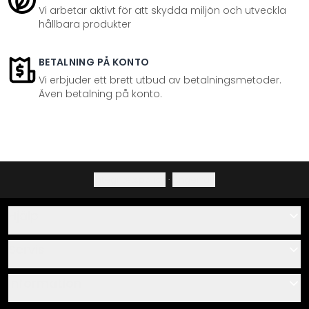
Vi arbetar aktivt för att skydda miljön och utveckla
hållbara produkter
BETALNING PÅ KONTO
Vi erbjuder ett brett utbud av betalningsmetoder.
Även betalning på konto.
Integritetspolicy
·
Ångerrätt
Hjälp
Kontakta
Servis
Om oss
Monteringsanvisningar
Information
Frågor & svar
Materialöversikt