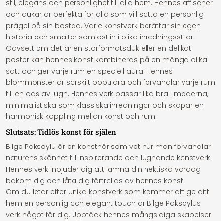
stil, elegans och personlighet till alla hem. Hennes affischer
och dukar är perfekta för alla som vill sätta en personlig
prägel på sin bostad. Varje konstverk berättar sin egen
historia och smälter sömlöst in i olika inredningsstilar.
Oavsett om det är en storformatsduk eller en delikat
poster kan hennes konst kombineras på en mängd olika
sätt och ger varje rum en speciell aura. Hennes
blommönster är särskilt populära och förvandlar varje rum
till en oas av lugn. Hennes verk passar lika bra i moderna,
minimalistiska som klassiska inredningar och skapar en
harmonisk koppling mellan konst och rum.
Slutsats: Tidlös konst för själen
Bilge Paksoylu är en konstnär som vet hur man förvandlar
naturens skönhet till inspirerande och lugnande konstverk.
Hennes verk inbjuder dig att lämna din hektiska vardag
bakom dig och låta dig förtrollas av hennes konst.
Om du letar efter unika konstverk som kommer att ge ditt
hem en personlig och elegant touch är Bilge Paksoylus
verk något för dig. Upptäck hennes mångsidiga skapelser