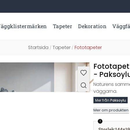
äggklistermärken
Tapeter
Dekoration
Väggf
Startsida
Tapeter
Fototapeter
/
/
Fototapet
- Paksoyl
Naturens sammet
väggarna.
Mer från
Paksoylu
Mer om produkten
1
Storlek
:
144x1