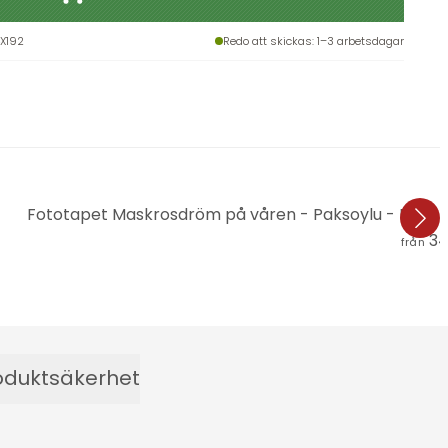
X192
Redo att skickas
: 1–3 arbetsdagar
Fototapet Maskrosdröm på våren - Paksoylu - Rund
34
från
oduktsäkerhet