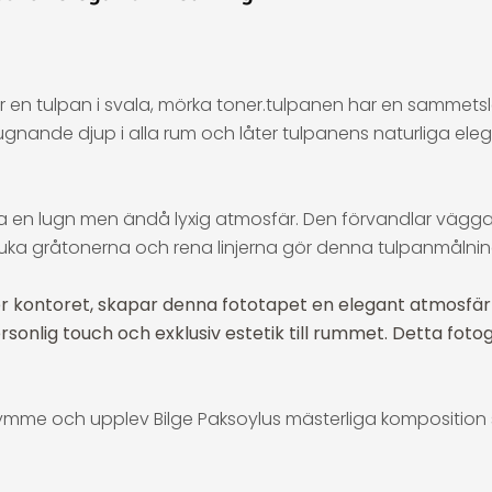
 en tulpan i svala, mörka toner.tulpanen har en sammets
lugnande djup i alla rum och låter tulpanens naturliga elegan
 en lugn men ändå lyxig atmosfär. Den förvandlar väggar 
juka gråtonerna och rena linjerna gör denna tulpanmålning 
kontoret, skapar denna fototapet en elegant atmosfär oc
sonlig touch och exklusiv estetik till rummet. Detta fot
rymme och upplev Bilge Paksoylus mästerliga komposition 