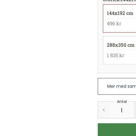
144x192 cm
496 kr
288x350 cm
1 835 kr
Mer med sam
Antal