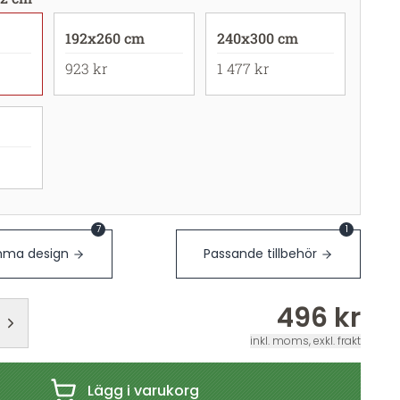
192x260 cm
240x300 cm
923 kr
1 477 kr
7
1
ma design
Passande tillbehör
496 kr
inkl. moms, exkl. frakt
Lägg i varukorg