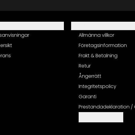
Information
sanvisningar
Allmänna villkor
ersikt
Företagsinformation
erans
Frakt & Betalning
Retur
Ångerrätt
Integritetspolicy
Garanti
Prestandadeklaration /
Cookieinställningar