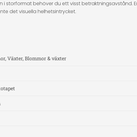
 i storformat behöver du ett visst betraktningsavstånd. En
te det visuella helhetsintrycket.
mor, Växter, Blommor & växter
totapet
m