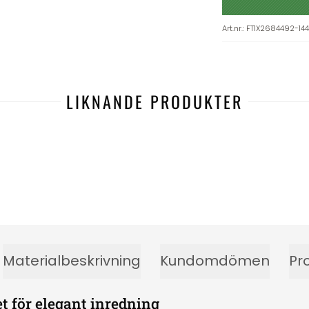
Art.nr.
:
FT1X2684492-144
LIKNANDE PRODUKTER
Materialbeskrivning
Kundomdömen
Pr
t för elegant inredning