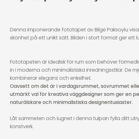
Denna imponerande fototapet av Bilge Paksoylu visar
skönhet på ett unikt sätt. Bilden i stort format ger ett 
Fototapeten är idealisk för rum som behöver förmedla
in i moderna och minimalistiska inredningsstilar. De m
kombinerar elegans och enkelhet.
Oavsett om det är i vardagsrummet, sovrummet eller 
utmärkt val för kreativa väggdesigner som ger en per
naturälskare och minimalistiska designentusiaster.
Låt sammeten och lugnet i denna tulpan fylla ditt ut
konstverk.