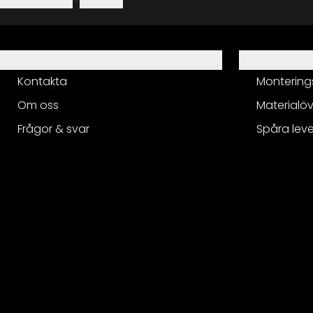
Integritetspolicy
·
Ångerrätt
Hjälp
Servis
Kontakta
Montering
Om oss
Materialöv
Frågor & svar
Spåra lev