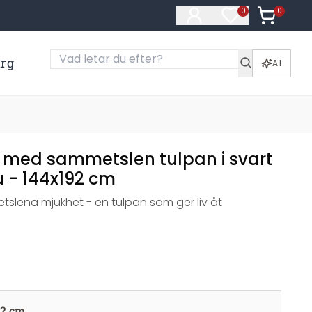
0
Artiklar i
0
Artiklar på öns
ärg
AI
 med sammetslen tulpan i svart
u - 144x192 cm
slena mjukhet - en tulpan som ger liv åt
92 cm