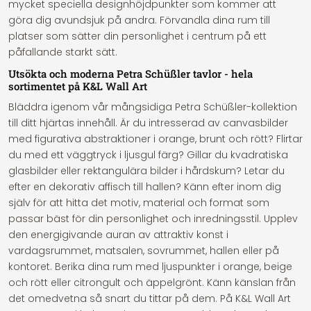
mycket speciella designhöjdpunkter som kommer att
göra dig avundsjuk på andra. Förvandla dina rum till
platser som sätter din personlighet i centrum på ett
påfallande starkt sätt.
Utsökta och moderna Petra Schüßler tavlor - hela
sortimentet på K&L Wall Art
Bläddra igenom vår mångsidiga Petra Schüßler-kollektion
till ditt hjärtas innehåll. Är du intresserad av canvasbilder
med figurativa abstraktioner i orange, brunt och rött? Flirtar
du med ett väggtryck i ljusgul färg? Gillar du kvadratiska
glasbilder eller rektangulära bilder i hårdskum? Letar du
efter en dekorativ affisch till hallen? Känn efter inom dig
själv för att hitta det motiv, material och format som
passar bäst för din personlighet och inredningsstil. Upplev
den energigivande auran av attraktiv konst i
vardagsrummet, matsalen, sovrummet, hallen eller på
kontoret. Berika dina rum med ljuspunkter i orange, beige
och rött eller citrongult och äppelgrönt. Känn känslan från
det omedvetna så snart du tittar på dem. På K&L Wall Art