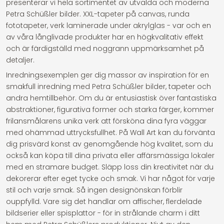
presenterar vi hela sortimentet av utvalda och moderna
Petra Schüßler bilder. XXL-tapeter på canvas, runda
fototapeter, verk laminerade under akrylglas - var och en
av våra långlivade produkter har en högkvalitativ effekt
och är färdigställd med noggrann uppmärksamhet på
detaljer.
Inredningsexemplen ger dig massor av inspiration för en
smakfull inredning med Petra Schüßler bilder, tapeter och
andra hemtillbehör. Om du är entusiastisk över fantastiska
abstraktioner, figurativa former och starka färger, kommer
frilansmålarens unika verk att försköna dina fyra väggar
med ohämmad uttrycksfullhet. På Wall Art kan du förvänta
dig prisvärd konst av genomgående hög kvalitet, som du
också kan köpa till dina privata eller affärsmässiga lokaler
med en stramare budget. Släpp loss din kreativitet när du
dekorerar efter eget tycke och smak. Vi har något för varje
stil och varje smak. Så ingen designönskan förblir
ouppfylld. Vare sig det handlar om affischer, flerdelade
bildserier eller spisplattor - för in strålande charm i ditt