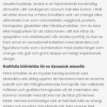
visuella budskap. Andas in en fascinerande konstnärlig
atmosfär i ditt vardagsrum, sovrum, hall eller kontor. I Wall-
Art artist store har vi Petra Schüßlers verk i en mängd olika
utföranden, t.ex. som canvasbilder, väggtryck, posters,
fototapeter, glasbilder eller hårdskumsbilder. Om du letar
efter höjdpunkter för att sätta tonen i ditt kök hittar du
spisplattor och stänkskydd i vår utsökta portfölj. Du kan se
fram emot en sensationell kollektion med abstrakta och
figurativa motiv som i kombination med starka färger som
orange, rött, gult och grönt skapar en härligt inspirerande
design.
Kraftfulla bildvärldar för en dynamisk atmosfär
Petra Schüßler är en mycket känslig konstnär vars
abstrakta verk aldrig upphör att fascinera med sin enorma
lyskraft och sitt mångfacetterade formspråk. Den välkända
målaren och grafiska formgivaren vill att människor ska
komma i kontakt med sitt inre när de tittar på hennes
bilder. Hennes konstnärliga verk är helt klart fulla av energi,
starka och modiga. Sprudlande rött, livlig orange, frisk