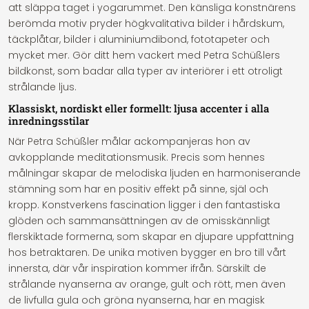
att släppa taget i yogarummet. Den känsliga konstnärens
berömda motiv pryder högkvalitativa bilder i hårdskum,
täckplåtar, bilder i aluminiumdibond, fototapeter och
mycket mer. Gör ditt hem vackert med Petra Schüßlers
bildkonst, som badar alla typer av interiörer i ett otroligt
strålande ljus.
Klassiskt, nordiskt eller formellt: ljusa accenter i alla
inredningsstilar
När Petra Schüßler målar ackompanjeras hon av
avkopplande meditationsmusik. Precis som hennes
målningar skapar de melodiska ljuden en harmoniserande
stämning som har en positiv effekt på sinne, själ och
kropp. Konstverkens fascination ligger i den fantastiska
glöden och sammansättningen av de omisskännligt
flerskiktade formerna, som skapar en djupare uppfattning
hos betraktaren. De unika motiven bygger en bro till vårt
innersta, där vår inspiration kommer ifrån. Särskilt de
strålande nyanserna av orange, gult och rött, men även
de livfulla gula och gröna nyanserna, har en magisk