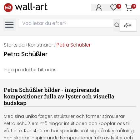
0
0
Artikla
Artiklar på 
AI
Startsida
Konstnärer
Petra Schüßler
/
/
Petra Schüßler
Inga produkter hittades.
Petra Schüßler bilder - inspirerande
kompositioner fulla av lyster och visuella
budskap
Med sina unika färger, strukturer och former stimulerar
Petra Schüßlers målningar intuitionen och kopplar oss till
vårt inre. Konstnären har specialiserat sig på akrylmålning.
Hon skapar inspirerande kompositioner fulla av lyster och