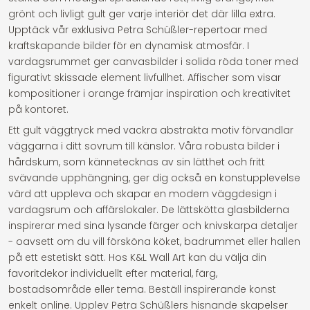
grönt och livligt gult ger varje interiör det där lilla extra.
Upptäck vår exklusiva Petra Schüßler-repertoar med
kraftskapande bilder för en dynamisk atmosfär. I
vardagsrummet ger canvasbilder i solida röda toner med
figurativt skissade element livfullhet. Affischer som visar
kompositioner i orange främjar inspiration och kreativitet
på kontoret.
Ett gult väggtryck med vackra abstrakta motiv förvandlar
väggarna i ditt sovrum till känslor. Våra robusta bilder i
hårdskum, som kännetecknas av sin lätthet och fritt
svävande upphängning, ger dig också en konstupplevelse
värd att uppleva och skapar en modern väggdesign i
vardagsrum och affärslokaler. De lättskötta glasbilderna
inspirerar med sina lysande färger och knivskarpa detaljer
- oavsett om du vill försköna köket, badrummet eller hallen
på ett estetiskt sätt. Hos K&L Wall Art kan du välja din
favoritdekor individuellt efter material, färg,
bostadsområde eller tema. Beställ inspirerande konst
enkelt online. Upplev Petra Schüßlers hisnande skapelser