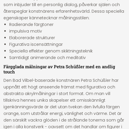
som inbjuder till en personlig dialog, påverkar själen och
återspeglar konstnärens erfarenhetsvärld. Dessa speciella
egenskaper kännetecknar målningsstilen:
Radierande färgtoner
impulsiva motiv
Elaborerade strukturer
Figurativa iscensättningar
Speciella effekter genom skiktningsteknik
Samtidigt animerande och meditativ
Färgglada målningar av Petra Schüßler med en andlig
touch
Den Bad Vilbel-baserade konstnären Petra Schüßler har
uppnått ett högt anseende främst med figurativa och
abstrakta akrylmålningar i stort format. Om man vill
tillskriva hennes unika skapelser ett omisskännligt
igenkänningsvärde är det utan tvekan den livfulla färgen
orange, som utstrålar energi, vänlighet och värme. Det är
den särskilt vackra glöden i de strålande tonerna som går
igen i alla konstverk - oavsett om det handlar om figurer i