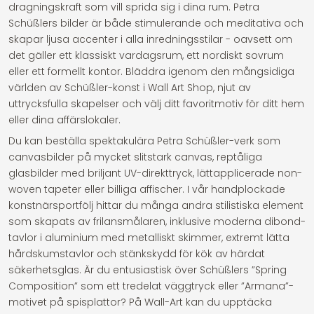
dragningskraft som vill sprida sig i dina rum. Petra
Schüßlers bilder är både stimulerande och meditativa och
skapar ljusa accenter i alla inredningsstilar - oavsett om
det gäller ett klassiskt vardagsrum, ett nordiskt sovrum
eller ett formellt kontor. Bläddra igenom den mångsidiga
världen av Schüßler-konst i Wall Art Shop, njut av
uttrycksfulla skapelser och välj ditt favoritmotiv för ditt hem
eller dina affärslokaler.
Du kan beställa spektakulära Petra Schüßler-verk som
canvasbilder på mycket slitstark canvas, reptåliga
glasbilder med briljant UV-direkttryck, lättapplicerade non-
woven tapeter eller billiga affischer. I vår handplockade
konstnärsportfölj hittar du många andra stilistiska element
som skapats av frilansmålaren, inklusive moderna dibond-
tavlor i aluminium med metalliskt skimmer, extremt lätta
hårdskumstavlor och stänkskydd för kök av härdat
säkerhetsglas. Är du entusiastisk över Schüßlers ”Spring
Composition” som ett tredelat väggtryck eller ”Armana”-
motivet på spisplattor? På Wall-Art kan du upptäcka