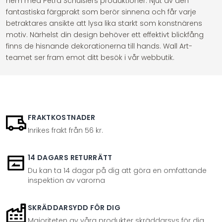
hem med Petra Schüßlers produktioner. Njut av den
fantastiska färgprakt som berör sinnena och får varje
betraktares ansikte att lysa lika starkt som konstnärens
motiv. Närhelst din design behöver ett effektivt blickfång
finns de hisnande dekorationerna till hands. Wall Art-
teamet ser fram emot ditt besök i vår webbutik.
FRAKTKOSTNADER
Inrikes frakt från 56 kr.
14 DAGARS RETURRÄTT
Du kan ta 14 dagar på dig att göra en omfattande
inspektion av varorna
SKRÄDDARSYDD FÖR DIG
Majoriteten av våra produkter skräddarsys för dig