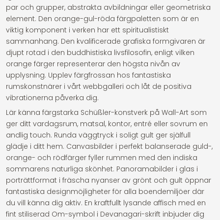
par och grupper, abstrakta avbildningar eller geometriska
element. Den orange-gul-röda färgpaletten som är en
viktig komponent i verken har ett spiritualistiskt
sammanhang. Den kvalificerade grafiska formgivaren är
djupt rotad i den buddhistiska livsfilosofin, enligt vilken
orange färger representerar den högsta nivån av
upplysning. Upplev färgfrossan hos fantastiska
rumskonstnärer i vårt webbgalleri och låt de positiva
vibrationerna påverka dig.
Lär känna färgstarka Schüßler-konstverk på Wall-Art som
ger ditt vardagsrum, matsal, kontor, entré eller sovrum en
andlig touch. Runda väggtryck i soligt gult ger själfull
glädje i ditt hem. Canvasbilder i perfekt balanserade guld-,
orange- och rödfärger fyller rummen med den indiska
sommarens naturliga skönhet. Panoramabilder i glas i
porträttformat i fräscha nyanser av grönt och gult öppnar
fantastiska designmöjligheter för alla boendemiljöer där
du vill känna dig aktiv. En kraftfullt lysande affisch med en
fint stiliserad Om-symbol i Devanagari-skrift inbjuder dig