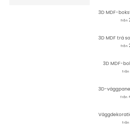
Retro & Vintage
(
1
)
Frukt & grönsaker
(
1
)
från
från
3D MDF-bok
från
från
från