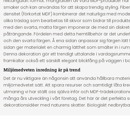
rektangulärt format: mångfalden av våra MDF-produkter har
smaker och kan användas för att skapa trendig styling. Fi
densitet (förkortat MDF) kombinerar det naturliga med moder
olika träslag som bearbetas till skivor som bidrar till produkt
med den svarta, matta färgen imponerar de med sin diskreta
påträngande. Fördelen med detta hemtillbehör är det under
och den svarta färgen. Å ena sidan anpassar sig färgen lätt ti
sidan ger materialet en charmig lätthet som smälter in i rumm
Denna dekoration gör ett trendigt uttalande i vardagsrum
framkallar också ett särskilt elegant blickfång på väggen i
Miljömedveten inredning är på trend
Det är nu viktigare än någonsin att använda hållbara materia
miljömedvetet sätt. Att spara resurser och samtidigt låta krea
utmaning vi har ställt oss själva inför och MDF-trädekoratione
många års utveckling i vårt företag. Det här är det perfekta 
dekorationsidéer med naturens skatter. Biologiskt nedbrytb