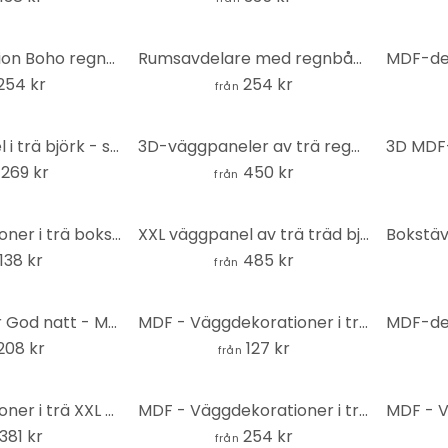
MDF-dekoration Boho regnbåge - rund geometrisk konst (set om 4) - natur
Rumsavdelare med regnbågsmönster - MDF natur
254 kr
254 kr
från
XXL väggpanel i trä björk - skog med fåglar - MDF
3D-väggpaneler av trä regnbåge - geometriska (3 delar) - MDF natur
 269 kr
450 kr
från
Väggdekorationer i trä bokstäver Hakuna Matata - MDF natur (2 delar)
XXL väggpanel av trä träd björkskog (4 delar) - MDF natur
138 kr
485 kr
från
3D-bokstäver God natt - MDF-dekoration
MDF - Väggdekorationer i trä - WC-skylt
208 kr
127 kr
från
Väggdekorationer i trä XXL palm tropisk - MDF
MDF - Väggdekorationer i trä - Livets blomma
381 kr
254 kr
från