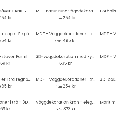
3D MDF-bokstäver TÄNK STORT
MDF natur rund väggdekoration - kraftsymbol livets blomma
254 kr
254 kr
från
3D MDF trä som säger En gång i tiden...
MDF - Väggdekorationer i trä - Träd med rötter
254 kr
485 kr
från
stäver Familj
3D-väggdekoration med kyssande mun - 40x23 cm
69 kr
635 kr
3D-väggpaneler i trä regnbåge - geometriska (3 delar) - MDF
MDF - Väggdekorationer i trä - Yoga lotusblomma
485 kr
254 kr
från
Väggdekorationer i trä - 3D-bokstäver för köket - Kaffebar - MDF
Väggdekoration kran - elegant fågel - MDF-dekoration
69 kr
323 kr
från