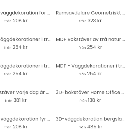
Fotbollsväggdekoration för barnrummet - MDF-dekoration
Rumsavdelare Geometriskt prov - MDF
208 kr
323 kr
från
från
MDF - Väggdekorationer i trä - Cucina
MDF Bokstäver av trä natur - bokstäver modern Chillout Lounge
254 kr
254 kr
från
från
MDF - Väggdekorationer i trä - Fåglar (3 st.)
MDF - Väggdekorationer i trä tranor fågelflock 01
254 kr
254 kr
från
från
3D-bokstäver Varje dag är ett nytt äventyr - MDF-dekoration
3D-bokstäver Home Office - MDF natur
381 kr
138 kr
från
från
Maritim väggdekoration fyr - MDF - Rund
3D-väggdekoration bergslandskap väggpaneler trämotiv geometriska (3 delar) - MDF
208 kr
485 kr
från
från