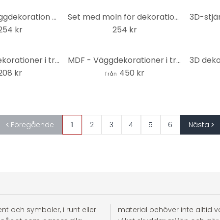
MDF natur väggdekoration blomma prakt - asiatisk lotusblomma
Set med moln för dekoration av barnrum (5 delar)
254 kr
254 kr
MDF - Väggdekorationer i trä geometri livets blomma
MDF - Väggdekorationer i trä - Hjort i skogen
208 kr
450 kr
från
Föregående
1
2
3
4
5
6
Nästa
t och symboler, i runt eller
material behöver inte alltid