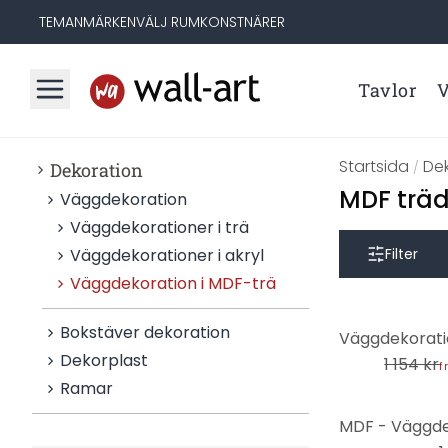
TEMAN
MÄRKEN
VÄLJ RUM
KONSTNÄRER
Tavlor
V
Startsida
De
Dekoration
/
MDF träd
Väggdekoration
Väggdekorationer i trä
Väggdekorationer i akryl
Filter
Väggdekoration i MDF-trä
-7%
Bokstäver dekoration
Dekorplast
1 154 kr
f
Ramar