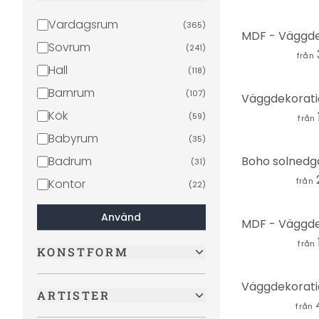
Boho
(
4
)
Vardagsrum
(
365
)
Palmer
(
4
)
Sovrum
(
241
)
från
Fordon
(
4
)
Hall
(
118
)
Landskap
(
4
)
Barnrum
(
107
)
Sjöar & Hav
(
4
)
Kök
(
59
)
från
Solnedgångar
(
4
)
Babyrum
(
35
)
Strand
(
3
)
Badrum
(
31
)
Film och TV
(
3
)
från
Kontor
(
22
)
Sport
(
2
)
Använd
Fotboll
(
2
)
Vetenskap
från
(
2
)
KONSTFORM
3D
(
1
)
Feminism
(
1
)
ARTISTER
från
Arkitektur
(
1
)