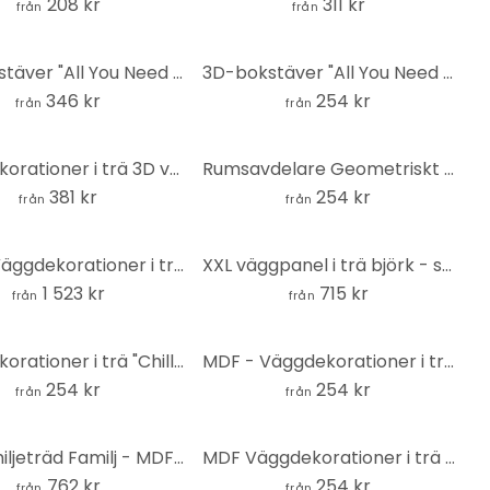
208 kr
311 kr
från
från
3D-bokstäver "All You Need Is Sleep" - Väggdekorationer i trä för elegant sovrumsdesign
3D-bokstäver "All You Need Is Sleep" - Väggdekorationer i trä för sovrum
346 kr
254 kr
från
från
Väggdekorationer i trä 3D världskarta - MDF natur
Rumsavdelare Geometriskt prov - MDF natur
381 kr
254 kr
från
från
MDF - Väggdekorationer i trä - XXL-träd
XXL väggpanel i trä björk - skog med fåglar - MDF natur
1 523 kr
715 kr
från
från
Väggdekorationer i trä "Chillout Lounge" - Moderna MDF-bokstäver för eleganta rum
MDF - Väggdekorationer i trä - Banksy - Flickan med den röda ballongen (2 st.)
254 kr
254 kr
från
från
XXL Familjeträd Familj - MDF natur
MDF Väggdekorationer i trä - fåglar måsar (5 delar)
762 kr
254 kr
från
från