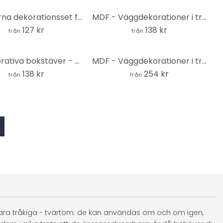
3D-stjärna dekorationsset för barnrum | sovrum - MDF natur
MDF - Väggdekorationer i trä - Kök
127 kr
138 kr
från
från
3D dekorativa bokstäver - bättre tillsammans - MDF
MDF - Väggdekorationer i trä natur - Yoga lotusblomma
138 kr
254 kr
från
från
 vara tråkiga - tvärtom: de kan användas om och om igen,