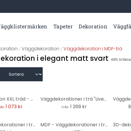
äggklistermärken
Tapeter
Dekoration
Väggf
koration
Väggdekoration
Väggdekoration i MDF-trä
/
/
ekoration i elegant matt svart
485
Artikla
-23%
Väggdekoration XXL träd - MDF natur
Väggdekorationer i trä "Livets träd" - set med 19 delar av naturlig MDF
1 073 kr
1 269 kr
3
rån
från
MDF - Väggdekorationer i trä XXL livets träd (19 delar)
MDF - Väggdekorationer i trä 3D-världskarta