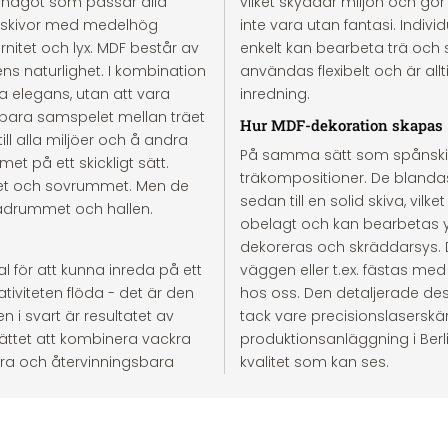
 något som passar alla
vilket skyddar miljön och gö
berskivor med medelhög
inte vara utan fantasi. Individ
nitet och lyx. MDF består av
enkelt kan bearbeta trä och 
ens naturlighet. I kombination
användas flexibelt och är al
 elegans, utan att vara
inredning.
bara samspelet mellan träet
Hur MDF-dekoration skapas
ll alla miljöer och å andra
På samma sätt som spånskivo
et på ett skickligt sätt.
träkompositioner. De blandas
met och sovrummet. Men de
sedan till en solid skiva, vilk
 badrummet och hallen.
obelagt och kan bearbetas yt
dekoreras och skräddarsys. 
l för att kunna inreda på ett
väggen eller t.ex. fästas me
tiviteten flöda - det är den
hos oss. Den detaljerade desi
n i svart är resultatet av
tack vare precisionslaserskä
sättet att kombinera vackra
produktionsanläggning i Berl
ara och återvinningsbara
kvalitet som kan ses.