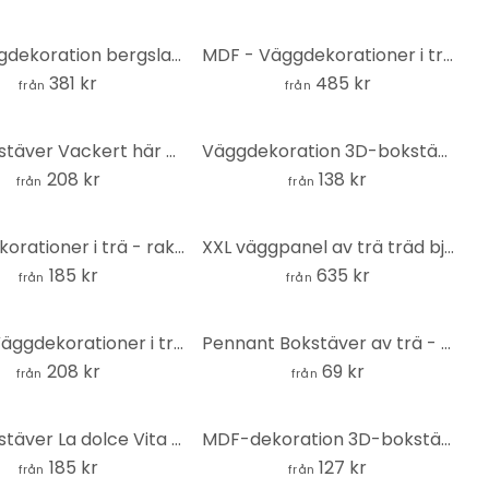
3D-väggdekoration bergslandskap väggpaneler trämotiv geometriska (3 delar) - MDF natur
MDF - Väggdekorationer i trä livets träd - Rund
381 kr
485 kr
från
från
3D-bokstäver Vackert här - MDF natur
Väggdekoration 3D-bokstäver - bättre tillsammans - MDF natur
208 kr
138 kr
från
från
Väggdekorationer i trä - raket XXL - MDF natur
XXL väggpanel av trä träd björkskog (4 delar) - MDF
185 kr
635 kr
från
från
MDF - Väggdekorationer i trä - Löv - Lönn böjd
Pennant Bokstäver av trä - enstaka bokstäver
208 kr
69 kr
från
från
3D-bokstäver La dolce Vita - modern - MDF natur
MDF-dekoration 3D-bokstäver Hej - natur
185 kr
127 kr
från
från