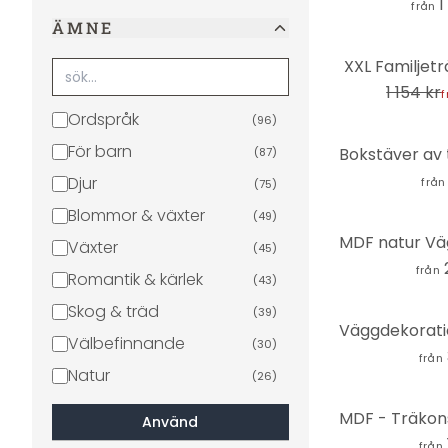
1
från
ÄMNE
-12%
XXL Familjetr
1 154 kr
f
Ordspråk
(
96
)
För barn
(
87
)
Djur
från
(
75
)
Blommor & växter
(
49
)
Växter
(
45
)
från
Romantik & kärlek
(
43
)
Skog & träd
(
39
)
Välbefinnande
(
30
)
från
Natur
(
26
)
Religion och kultur
(
26
)
Använd
Allmänna helgdagar
(
22
)
från