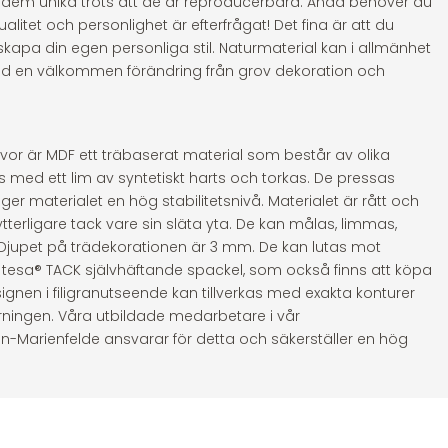
r dem unika trots att de är reproducerbara. Ändå behöver du
ualitet och personlighet är efterfrågat! Det fina är att du
skapa din egen personliga stil. Naturmaterial kan i allmänhet
ltid en välkommen förändring från grov dekoration och
r är MDF ett träbaserat material som består av olika
 med ett lim av syntetiskt harts och torkas. De pressas
et ger materialet en hög stabilitetsnivå. Materialet är rått och
terligare tack vare sin släta yta. De kan målas, limmas,
Djupet på trädekorationen är 3 mm. De kan lutas mot
d tesa® TACK självhäftande spackel, som också finns att köpa
gnen i filigranutseende kan tillverkas med exakta konturer
rningen. Våra utbildade medarbetare i vår
in-Marienfelde ansvarar för detta och säkerställer en hög