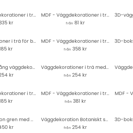
MDF - Väggdekorationer i trä Hakuna Matata med pilar
MDF - Väggdekorationer i trä med enstaka bokstäver Swiss
335 kr
81 kr
från
Väggdekorationer i trä för barnrum Måne och stjärnor - MDF natur
MDF - Väggdekorationer i trä världskarta kardinalpunkter 02
185 kr
358 kr
från
Boho solnedgång väggdekoration (3 delar) - MDF natur
Väggdekorationer i trä med månfaser - MDF (7 delar)
254 kr
254 kr
från
MDF - Väggdekorationer i trä - Du och jag
MDF - Väggdekorationer i trä tranor fågelflock 02
185 kr
381 kr
från
Väggdekoration gren med blad | Naturlig dekoration - MDF natur
Väggdekoration Botaniskt stilleben med blad - MDF
450 kr
254 kr
från