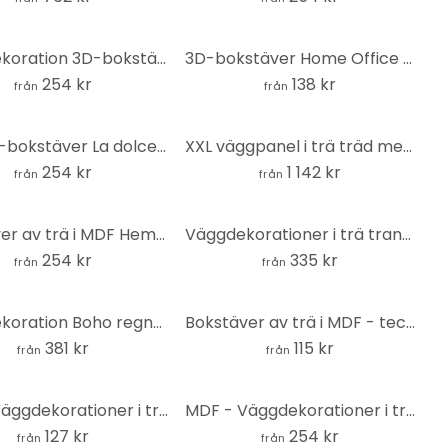
MDF-dekoration 3D-bokstäver Sweet Dreams
3D-bokstäver Home Office - MDF-dekoration
254 kr
138 kr
från
från
3D MDF-bokstäver La dolce Vita - modern
XXL väggpanel i trä träd med hjärtan - MDF natur
254 kr
1 142 kr
från
från
Bokstäver av trä i MDF Hemmet är där hjärtat är (6 st)
Väggdekorationer i trä tranor fågelflock 02 - MDF natur (3 stycken)
254 kr
335 kr
från
från
MDF-dekoration Boho regnbåge - rund geometrisk konst (set om 4)
Bokstäver av trä i MDF - teckensnitt Bodoni
381 kr
115 kr
från
från
MDF - Väggdekorationer i trä fjäril
MDF - Väggdekorationer i trä pingviner (3 st.)
127 kr
254 kr
från
från