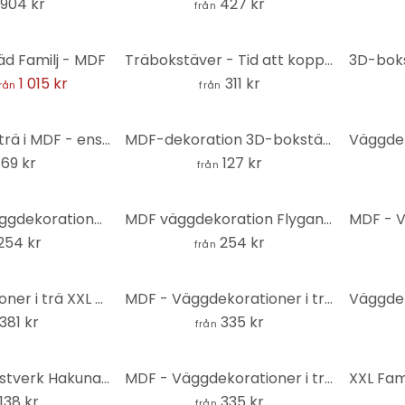
 904 kr
427 kr
från
äd Familj - MDF
Träbokstäver - Tid att koppla av - MDF natur
1 015 kr
311 kr
rån
från
Bokstäver av trä i MDF - enstaka bokstäver - Bodoni
MDF-dekoration 3D-bokstäver Hej
69 kr
127 kr
från
MDF natur Väggdekorationer i trä - fåglar fiskmåsar (5 delar)
MDF väggdekoration Flygande gäss (5 delar)
254 kr
254 kr
från
Väggdekorationer i trä XXL palmträd tropisk - MDF natur
MDF - Väggdekorationer i trä - Tid för avkoppling
381 kr
335 kr
från
MDF - Träkonstverk Hakuna Matata (2 delar)
MDF - Väggdekorationer i trä - Hjorthuvud
138 kr
335 kr
från