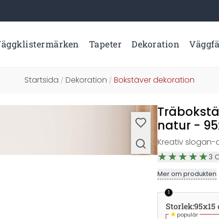
äggklistermärken
Tapeter
Dekoration
Väggf
Startsida
Dekoration
Bokstäver dekoration
/
/
Träbokstä
natur - 9
Kreativ slogan-
3
Mer om produkten
1
Storlek
:
95x15
★
populär