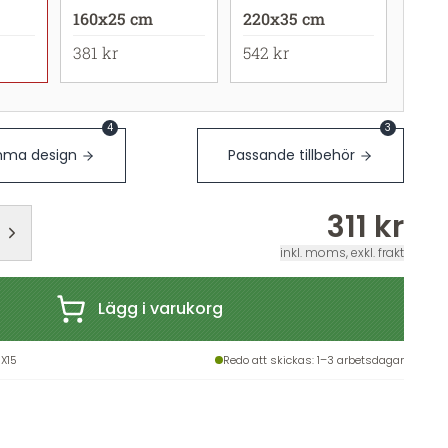
160x25 cm
220x35 cm
381 kr
542 kr
4
3
ma design
Passande tillbehör
311 kr
inkl. moms, exkl. frakt
Lägg i varukorg
X15
Redo att skickas
: 1–3 arbetsdagar