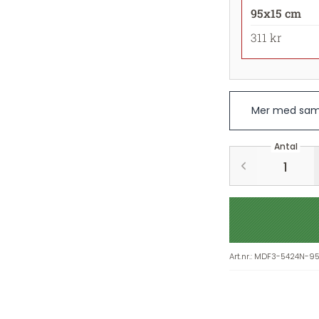
95x15 cm
311 kr
Mer med sam
Antal
Art.nr.
:
MDF3-5424N-95