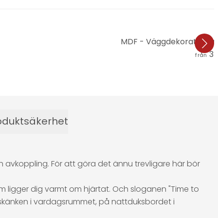
MDF - Väggdekorationer 
35
från
oduktsäkerhet
avkoppling. För att göra det ännu trevligare här bör
om ligger dig varmt om hjärtat. Och sloganen "Time to
å skänken i vardagsrummet, på nattduksbordet i