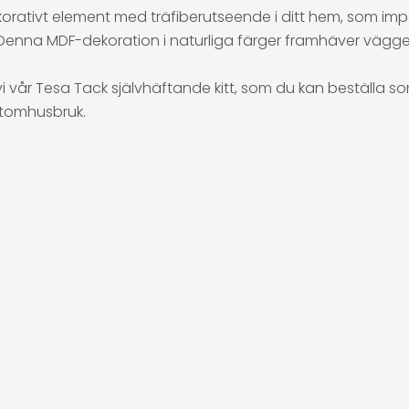
korativt element med träfiberutseende i ditt hem, som im
Denna MDF-dekoration i naturliga färger framhäver väggen
i vår Tesa Tack självhäftande kitt, som du kan beställa 
utomhusbruk.