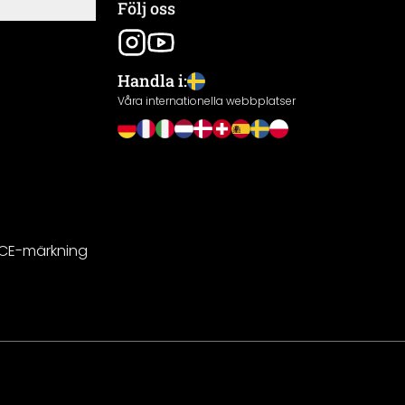
Följ oss
Handla i:
Våra internationella webbplatser
 CE-märkning