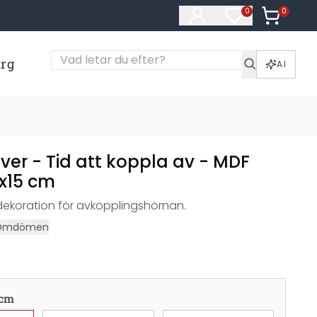
0
Artiklar i
0
Artiklar på öns
ärg
AI
ver - Tid att koppla av - MDF
5x15 cm
dekoration för avkopplingshörnan.
Omdömen
 cm