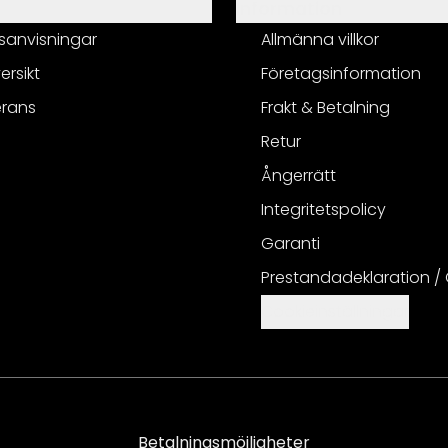
Information
sanvisningar
Allmänna villkor
ersikt
Företagsinformation
erans
Frakt & Betalning
Retur
Ångerrätt
Integritetspolicy
Garanti
Prestandadeklaration /
Cookieinställningar
Betalningsmöjligheter