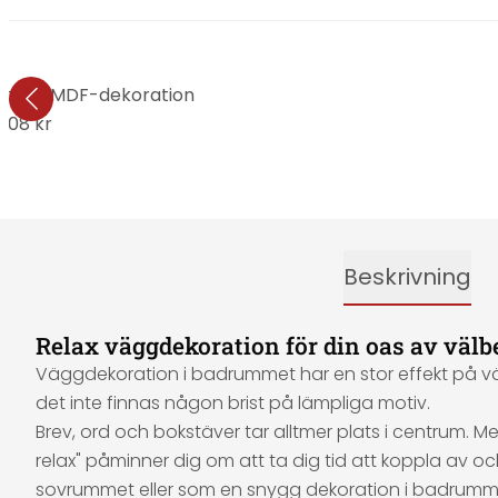
att - MDF-dekoration
208 kr
Beskrivning
Relax väggdekoration för din oas av väl
Väggdekoration i badrummet har en stor effekt på väl
det inte finnas någon brist på lämpliga motiv.
Brev, ord och bokstäver tar alltmer plats i centrum.
relax" påminner dig om att ta dig tid att koppla av o
sovrummet eller som en snygg dekoration i badrumm