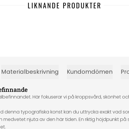
LIKNANDE PRODUKTER
Materialbeskrivning
Kundomdömen
Pr
befinnande
befinnandet. Här fokuserar vi på kroppsvård, skönhet och 
 Med denna typografiska konst kan du uttrycka exakt vad s
ch medvetet njuta av den här tiden. En riktig höjdpunkt p
et.