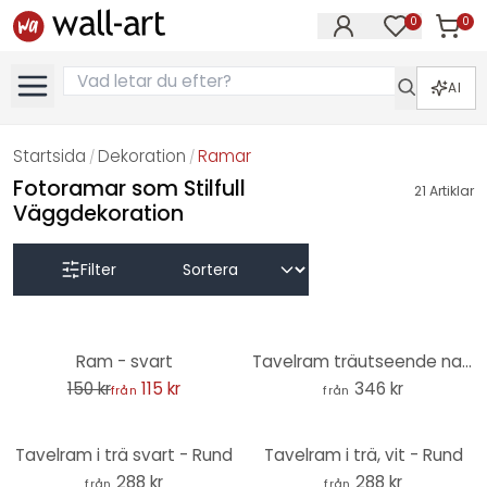
0
0
Artikla
Artiklar på 
AI
Startsida
Dekoration
Ramar
/
/
Fotoramar som Stilfull
21
Artiklar
Väggdekoration
Filter
-23%
Ram - svart
Tavelram träutseende natur - rund
150 kr
115 kr
346 kr
från
från
Tavelram i trä svart - Rund
Tavelram i trä, vit - Rund
288 kr
288 kr
från
från