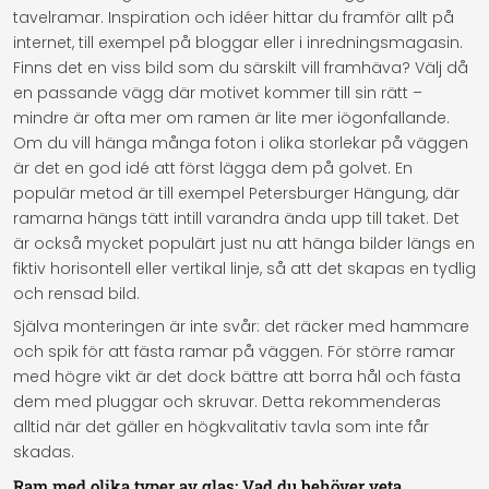
tavelramar. Inspiration och idéer hittar du framför allt på
internet, till exempel på bloggar eller i inredningsmagasin.
Finns det en viss bild som du särskilt vill framhäva? Välj då
en passande vägg där motivet kommer till sin rätt –
mindre är ofta mer om ramen är lite mer iögonfallande.
Om du vill hänga många foton i olika storlekar på väggen
är det en god idé att först lägga dem på golvet. En
populär metod är till exempel Petersburger Hängung, där
ramarna hängs tätt intill varandra ända upp till taket. Det
är också mycket populärt just nu att hänga bilder längs en
fiktiv horisontell eller vertikal linje, så att det skapas en tydlig
och rensad bild.
Själva monteringen är inte svår: det räcker med hammare
och spik för att fästa ramar på väggen. För större ramar
med högre vikt är det dock bättre att borra hål och fästa
dem med pluggar och skruvar. Detta rekommenderas
alltid när det gäller en högkvalitativ tavla som inte får
skadas.
Ram med olika typer av glas: Vad du behöver veta