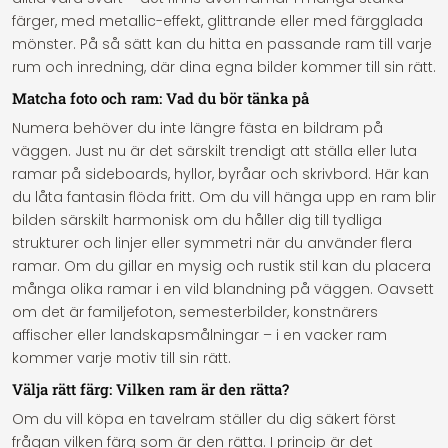
färger, med metallic-effekt, glittrande eller med färgglada
mönster. På så sätt kan du hitta en passande ram till varje
rum och inredning, där dina egna bilder kommer till sin rätt.
Matcha foto och ram: Vad du bör tänka på
Numera behöver du inte längre fästa en bildram på
väggen. Just nu är det särskilt trendigt att ställa eller luta
ramar på sideboards, hyllor, byråar och skrivbord. Här kan
du låta fantasin flöda fritt. Om du vill hänga upp en ram blir
bilden särskilt harmonisk om du håller dig till tydliga
strukturer och linjer eller symmetri när du använder flera
ramar. Om du gillar en mysig och rustik stil kan du placera
många olika ramar i en vild blandning på väggen. Oavsett
om det är familjefoton, semesterbilder, konstnärers
affischer eller landskapsmålningar – i en vacker ram
kommer varje motiv till sin rätt.
Välja rätt färg: Vilken ram är den rätta?
Om du vill köpa en tavelram ställer du dig säkert först
frågan vilken färg som är den rätta. I princip är det