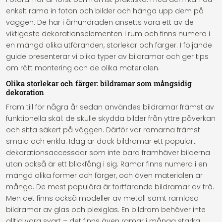
enkelt rama in foton och bilder och hänga upp dem på
väggen. De har i århundraden ansetts vara ett av de
viktigaste dekorationselementen i rum och finns numera i
en mängd olika utföranden, storlekar och färger. I följande
guide presenterar vi olika typer av bildramar och ger tips
om rätt montering och de olika materialen.
Olika storlekar och färger: bildramar som mångsidig
dekoration
Fram till för några år sedan användes bildramar främst av
funktionella skäl: de skulle skydda bilder från yttre påverkan
och sitta säkert på väggen. Därför var ramarna främst
smala och enkla. Idag är dock bildramar ett populärt
dekorationsaccessoar som inte bara framhäver bilderna
utan också är ett blickfång i sig. Ramar finns numera i en
mängd olika former och färger, och även materialen är
många. De mest populära är fortfarande bildramar av trä.
Men det finns också modeller av metall samt ramlösa
bildramar av glas och plexiglas. En bildram behöver inte
alltid vara svart – det finns även ramar i många starka