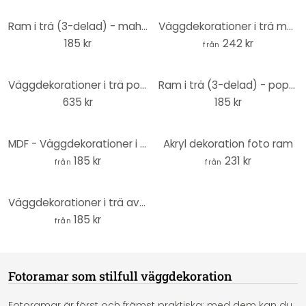
Ram i trä (3-delad) - mahognyträ
Väggdekorationer i trä mahogny - Ram för foto
185 kr
242 kr
från
Väggdekorationer i trä poppel - XXL fotoram barock
Ram i trä (3-delad) - poppelträ
635 kr
185 kr
MDF - Väggdekorationer i trä - Ram för foto
Akryl dekoration foto ram
185 kr
231 kr
från
från
Väggdekorationer i trä av poppel - Ram för foto
185 kr
från
Fotoramar som stilfull väggdekoration
Fotoramar är först och främst praktiska: med dem kan du