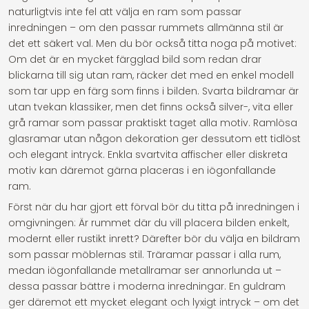
naturligtvis inte fel att välja en ram som passar
inredningen – om den passar rummets allmänna stil är
det ett säkert val. Men du bör också titta noga på motivet:
Om det är en mycket färgglad bild som redan drar
blickarna till sig utan ram, räcker det med en enkel modell
som tar upp en färg som finns i bilden. Svarta bildramar är
utan tvekan klassiker, men det finns också silver-, vita eller
grå ramar som passar praktiskt taget alla motiv. Ramlösa
glasramar utan någon dekoration ger dessutom ett tidlöst
och elegant intryck. Enkla svartvita affischer eller diskreta
motiv kan däremot gärna placeras i en iögonfallande
ram.
Först när du har gjort ett förval bör du titta på inredningen i
omgivningen: Är rummet där du vill placera bilden enkelt,
modernt eller rustikt inrett? Därefter bör du välja en bildram
som passar möblernas stil. Träramar passar i alla rum,
medan iögonfallande metallramar ser annorlunda ut –
dessa passar bättre i moderna inredningar. En guldram
ger däremot ett mycket elegant och lyxigt intryck – om det