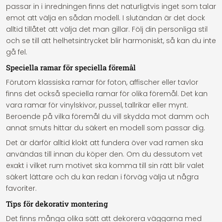
passar in i inredningen finns det naturligtvis inget som talar
emot att välja en sådan modell. I slutändan är det dock
alltid tillåtet att välja det man gillar. Följ din personliga stil
och se till att helhetsintrycket blir harmoniskt, så kan du inte
gå fel.
Speciella ramar för speciella föremål
Förutom klassiska ramar för foton, affischer eller tavlor
finns det också speciella ramar för olika föremål. Det kan
vara ramar för vinylskivor, pussel, tallrikar eller mynt.
Beroende på vilka föremål du vill skydda mot damm och
annat smuts hittar du säkert en modell som passar dig.
Det är därför alltid klokt att fundera över vad ramen ska
användas till innan du köper den. Om du dessutom vet
exakt i vilket rum motivet ska komma till sin rätt blir valet
säkert lättare och du kan redan i förväg välja ut några
favoriter.
Tips för dekorativ montering
Det finns många olika sätt att dekorera väggarna med