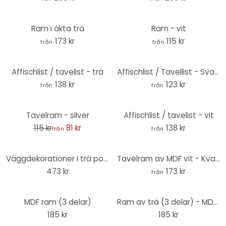
Ram i äkta trä
Ram - vit
173 kr
115 kr
från
från
Affischlist / tavelist - trä
Affischlist / Tavellist - Svart
138 kr
123 kr
från
från
-30%
Tavelram - silver
Affischlist / tavelist - vit
115 kr
81 kr
138 kr
från
från
Väggdekorationer i trä poppel - XXL Polaroid fotoram
Tavelram av MDF vit - Kvadratisk
473 kr
173 kr
från
MDF ram (3 delar)
Ram av trä (3 delar) - MDF natur
185 kr
185 kr