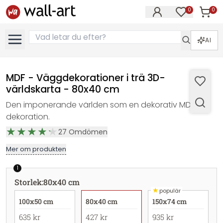
0
0
Artikla
Artiklar på 
AI
MDF - Väggdekorationer i trä 3D-
världskarta - 80x40 cm
Den imponerande världen som en dekorativ MDF-
dekoration.
27
Omdömen
Mer om produkten
1
Storlek
:
80x40 cm
★
populär
100x50 cm
80x40 cm
150x74 cm
635 kr
427 kr
935 kr