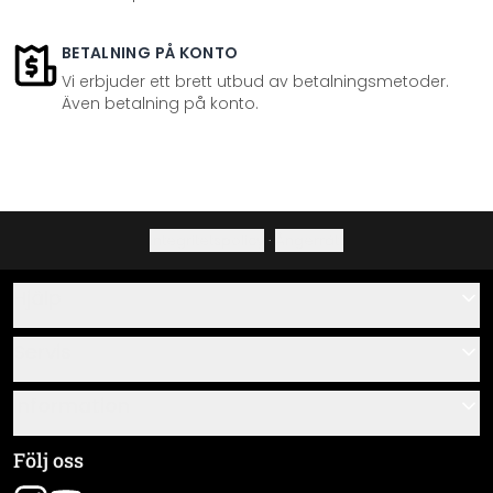
BETALNING PÅ KONTO
Vi erbjuder ett brett utbud av betalningsmetoder.
Även betalning på konto.
Integritetspolicy
·
Ångerrätt
Hjälp
Kontakta
Servis
Om oss
Monteringsanvisningar
Information
Frågor & svar
Materialöversikt
Allmänna villkor
Följ oss
Spåra leverans
Företagsinformation