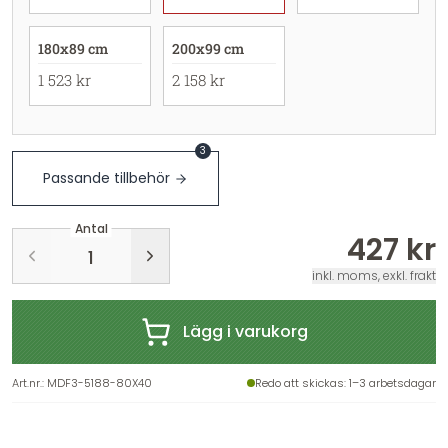
180x89 cm
200x99 cm
1 523 kr
2 158 kr
3
Passande tillbehör
Antal
427 kr
inkl. moms, exkl. frakt
Lägg i varukorg
Art.nr.
:
MDF3-5188-80X40
Redo att skickas
: 1–3 arbetsdagar