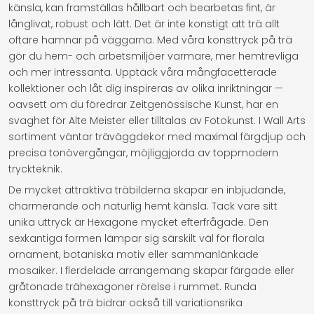
känsla, kan framställas hållbart och bearbetas fint, är
långlivat, robust och lätt. Det är inte konstigt att trä allt
oftare hamnar på väggarna. Med våra konsttryck på trä
gör du hem- och arbetsmiljöer varmare, mer hemtrevliga
och mer intressanta. Upptäck våra mångfacetterade
kollektioner och låt dig inspireras av olika inriktningar —
oavsett om du föredrar Zeitgenössische Kunst, har en
svaghet för Alte Meister eller tilltalas av Fotokunst. I Wall Arts
sortiment väntar träväggdekor med maximal färgdjup och
precisa tonövergångar, möjliggjorda av toppmodern
tryckteknik.
De mycket attraktiva träbilderna skapar en inbjudande,
charmerande och naturlig hemt känsla. Tack vare sitt
unika uttryck är Hexagone mycket efterfrågade. Den
sexkantiga formen lämpar sig särskilt väl för florala
ornament, botaniska motiv eller sammanlänkade
mosaiker. I flerdelade arrangemang skapar färgade eller
gråtonade trähexagoner rörelse i rummet. Runda
konsttryck på trä bidrar också till variationsrika