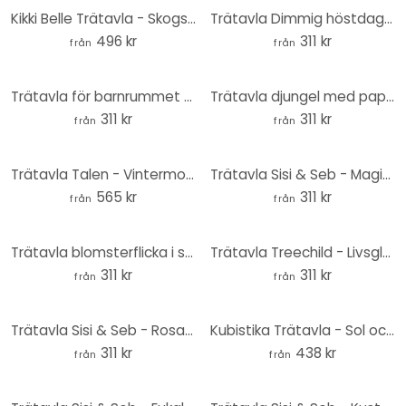
Kikki Belle Trätavla - Skogsskoj - Rund
Trätavla Dimmig höstdag - Eisenmann - Rund
496 kr
311 kr
från
från
Trätavla för barnrummet - Världskarta - Brun - Rund
Trätavla djungel med papegojor grön - Blomstersmycke Dekor - Rund
311 kr
311 kr
från
från
Trätavla Talen - Vintermorgon - Rund
Trätavla Sisi & Seb - Magisk kvällshimmel vid havet - Rund
565 kr
311 kr
från
från
Trätavla blomsterflicka i sommarträdgård - Hülya - Rund
Trätavla Treechild - Livsglädje hos färgstarka människor - Rund
311 kr
311 kr
från
från
Trätavla Sisi & Seb - Rosa parasoll - Rund
Kubistika Trätavla - Sol och måne bakom trädet - rund
311 kr
438 kr
från
från