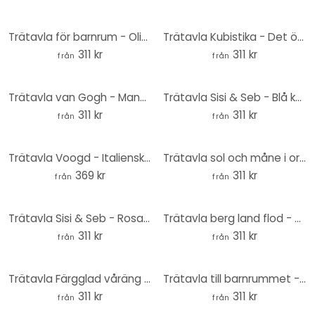
Trätavla för barnrum - Oliver Robins - Färgglad gård med djur - Rund
Trätavla Kubistika - Det öppna havet - Rund
311 kr
311 kr
från
från
Trätavla van Gogh - Mandelblomma höstlig - Rund
Trätavla Sisi & Seb - Blå kakadua - Rund
311 kr
311 kr
från
från
Trätavla Voogd - Italienskt landskap med paraplytallar - Rund
Trätavla sol och måne i orange - Kubistika - Rund
369 kr
311 kr
från
från
Trätavla Sisi & Seb - Rosa kakadua - Rund
Trätavla berg land flod - SpaceFrog Designs - Round
311 kr
311 kr
från
från
Trätavla Färgglad våräng - SpaceFrog Designs - Rund
Trätavla till barnrummet - Liten nalle med ballong - Magnusson - Rund
311 kr
311 kr
från
från