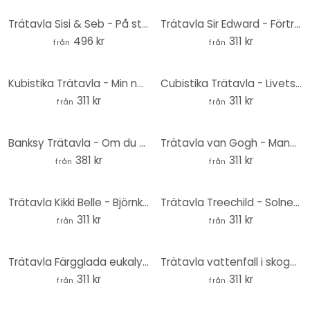
Trätavla Sisi & Seb - På stranden - Rund
Trätavla Sir Edward - Förtrollande blommor - Rund
496 kr
311 kr
från
från
Kubistika Trätavla - Min natur - Rund
Cubistika Trätavla - Livets träd - Guld - Rund
311 kr
311 kr
från
från
Banksy Trätavla - Om du blir trött - Rund
Trätavla van Gogh - Mandelblomma Rosé - Rund
381 kr
311 kr
från
från
Trätavla Kikki Belle - Björnkungen - Rund
Trätavla Treechild - Solnedgång över sanddynerna - Rund
311 kr
311 kr
från
från
Trätavla Färgglada eukalyptusblad - Sisi & Seb - Rund
Trätavla vattenfall i skogen - Naturfotografering runt - Foto
311 kr
311 kr
från
från