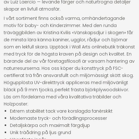
av Luiz Laercio — levande färger och naturtrogna detaljer
skapar en livfull atmosfär.
I vårt sortiment finns också varma, omhändertagande
motiv för baby- och Kinderzimmer. Med den runda
träväggbilden av Kristina Kvilis «Vänskapsdjur i skogen» får
de minsta lära känna kaniner, ugglor, rådjur och björnar
som en lekfull skara. Upptäck i Wall Arts onlinebutik träkonst
med tryck för de högsta kraven på design och kvalitet. En
bärande del av vår företagsfilosofi är varsam hantering av
naturresurserna. Hos oss köper du konsttryck på FSC-
certifierat trä från ansvarsfullt och miljömässigt skött skog.
Högupplösta UV-direkttryck appliceras med miljövänligt
bläck på 9 mm tjocka, perfekt frästa björkplywoodskivor.
Läs om fördelarna med våra kvalitativa träbilder och
Holzposter:
Extrem stabilitet tack vare korslagda fanérskikt
Modernaste tryck- och förädlingsprocesser
Detaljskärpa och maximalt färgdjup
Unik träådring på ljus grund