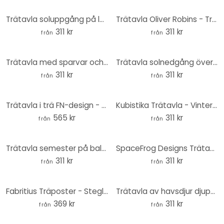
Trätavla soluppgång på landsbygden rund - Kubistika
Trätavla Oliver Robins - Treehouse Party - Rund
311 kr
311 kr
från
från
Trätavla med sparvar och rödhakar - UN Designs - Round
Trätavla solnedgång över strand och hav - Sisi & Seb - Round
311 kr
311 kr
från
från
Trätavla i trä FN-design - Vintageblommor - Rund
Kubistika Trätavla - Vintermorgon - Rund
565 kr
311 kr
från
från
Trätavla semester på balkongen - Tomljanovic - Rund
SpaceFrog Designs Trätavla - Morgenruhe - Rund
311 kr
311 kr
från
från
Fabritius Träposter - Steglitsan
Trätavla av havsdjur djupt nere i havet - Oliver Robins - Rund
369 kr
311 kr
från
från