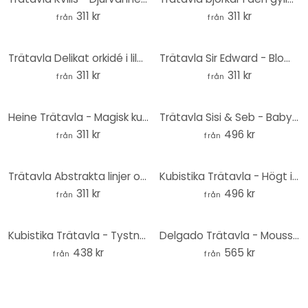
311 kr
311 kr
från
från
Trätavla Delikat orkidé i lila - Treechild - Rund
Trätavla Sir Edward - Blommig vårpromenad - Rund
311 kr
311 kr
från
från
Heine Trätavla - Magisk kub - Rubiks kub - Rund
Trätavla Sisi & Seb - Baby åsna - Rund
311 kr
496 kr
från
från
Trätavla Abstrakta linjer och cirklar i harmoni - Costa - Rund
Kubistika Trätavla - Högt i skyn - Rund
311 kr
496 kr
från
från
Kubistika Trätavla - Tystnadens skönhet - Rund
Delgado Trätavla - Mousserande maskros - Rund
438 kr
565 kr
från
från