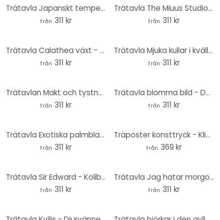
Trätavla Japanskt tempel vid soluppgången - Roze - Round
Trätavla The Miuus Studio - Abstrakt flöde - Rund
311 kr
311 kr
från
från
Trätavla Calathea växt - Sisi & Seb - Rund
Trätavla Mjuka kullar i kvällssolen - Costa - Rund
311 kr
311 kr
från
från
Trätavlan Makt och tystnad - Schmucker - Round
Trätavla blomma bild - Delikata blommor runda - Treechild
311 kr
311 kr
från
från
Trätavla Exotiska palmblad i guld-grönt - Manovski - Rund
Träposter konsttryck - Klimt - Kyssen
311 kr
369 kr
från
från
Trätavla Sir Edward - Kolibrier i trädgården - Rund
Trätavla Jag hatar morgonmänniskor - Tvättbjörn - Magnusson - Rund
311 kr
311 kr
från
från
Trätavla Kvilis - Djurvänner i skogen - Rund
Trätavla björkar i den gyllene morgondaggen - Cui - Rund