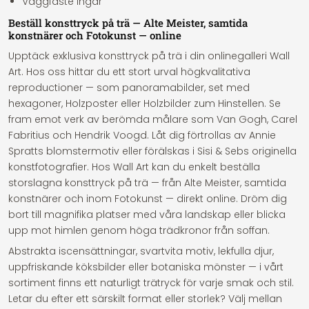
Väggfäste ingår
Beställ konsttryck på trä — Alte Meister, samtida
konstnärer och Fotokunst — online
Upptäck exklusiva konsttryck på trä i din onlinegalleri Wall
Art. Hos oss hittar du ett stort urval högkvalitativa
reproductioner — som panoramabilder, set med
hexagoner, Holzposter eller Holzbilder zum Hinstellen. Se
fram emot verk av berömda målare som Van Gogh, Carel
Fabritius och Hendrik Voogd. Låt dig förtrollas av Annie
Spratts blomstermotiv eller förälskas i Sisi & Sebs originella
konstfotografier. Hos Wall Art kan du enkelt beställa
storslagna konsttryck på trä — från Alte Meister, samtida
konstnärer och inom Fotokunst — direkt online. Dröm dig
bort till magnifika platser med våra landskap eller blicka
upp mot himlen genom höga trädkronor från soffan.
Abstrakta iscensättningar, svartvita motiv, lekfulla djur,
uppfriskande köksbilder eller botaniska mönster — i vårt
sortiment finns ett naturligt trätryck för varje smak och stil.
Letar du efter ett särskilt format eller storlek? Välj mellan