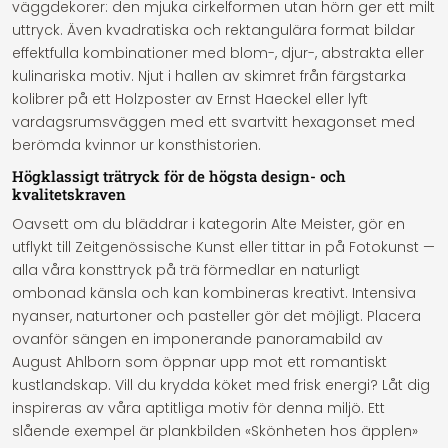
väggdekorer: den mjuka cirkelformen utan hörn ger ett milt
uttryck. Även kvadratiska och rektangulära format bildar
effektfulla kombinationer med blom-, djur-, abstrakta eller
kulinariska motiv. Njut i hallen av skimret från färgstarka
kolibrer på ett Holzposter av Ernst Haeckel eller lyft
vardagsrumsväggen med ett svartvitt hexagonset med
berömda kvinnor ur konsthistorien.
Högklassigt trätryck för de högsta design- och
kvalitetskraven
Oavsett om du bläddrar i kategorin Alte Meister, gör en
utflykt till Zeitgenössische Kunst eller tittar in på Fotokunst —
alla våra konsttryck på trä förmedlar en naturligt
ombonad känsla och kan kombineras kreativt. Intensiva
nyanser, naturtoner och pasteller gör det möjligt. Placera
ovanför sängen en imponerande panoramabild av
August Ahlborn som öppnar upp mot ett romantiskt
kustlandskap. Vill du krydda köket med frisk energi? Låt dig
inspireras av våra aptitliga motiv för denna miljö. Ett
slående exempel är plankbilden «Skönheten hos äpplen»