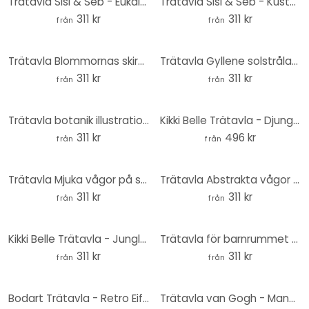
Trätavla Sisi & Seb - Eukalyptusgren - Rund
Trätavla Sisi & Seb - Kustutsikt - Rund
311 kr
311 kr
från
från
Trätavla Blommornas skira skimmer - Treechild - Rund
Trätavla Gyllene solstrålar - KsanaKalpa - Rund
311 kr
311 kr
från
från
Trätavla botanik illustration av en mockakamelia - Walcott - Rund
Kikki Belle Trätavla - Djungel Jive - Rund
311 kr
496 kr
från
från
Trätavla Mjuka vågor på stranden - Sisi & Seb - Rund
Trätavla Abstrakta vågor i skymningens ljus - Alpenglow Workshop - Rund
311 kr
311 kr
från
från
Kikki Belle Trätavla - Jungle Jive - Sepia - Rund
Trätavla för barnrummet Oliver Robins - Noaks ark - Rund
311 kr
311 kr
från
från
Bodart Trätavla - Retro Eiffeltorn med regnbåge - Rund
Trätavla van Gogh - Mandelblomma - Rund