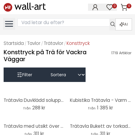
0
0
Artikla
Artiklar på 
AI
Startsida
Tavlor
Trätavlor
Konsttryck
/
/
/
Konsttryck på Trä för Vackra
1719
Artiklar
Väggar
Filter
Trätavla Duvklädd soluppgång rund - Kværnstrøm
Kubistika Trätavla - Varm solnedgång - rund (3 delar)
288 kr
1 385 kr
från
från
Trätavla med utsikt över sjön - Rund - Källare
Trätavla Bukett av torkade blommor rund - Treechild
311 kr
311 kr
från
från