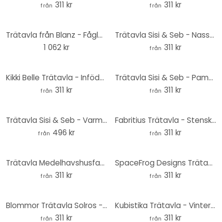
311 kr
311 kr
från
från
Trätavla från Blanz - Fåglar i skogen - 40x41,5 cm
Trätavla Sisi & Seb - Nasse - Rund
1 062 kr
311 kr
från
Kikki Belle Trätavla - Infödda djur i skogen - Rund
Trätavla Sisi & Seb - Pampas - Rund
311 kr
311 kr
från
från
Trätavla Sisi & Seb - Varmluftsballong - Rund
Fabritius Trätavla - Stenskvättan - Rund
496 kr
311 kr
från
från
Trätavla Medelhavshusfasad i Lissabon - Zwart - Rund
SpaceFrog Designs Trätavla - Retro sommar - Rund
311 kr
311 kr
från
från
Blommor Trätavla Solros - Rund - Disher
Kubistika Trätavla - Vinterdröm - Rund
311 kr
311 kr
från
från