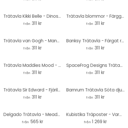
Trätavla Kikki Belle - Dinosauriernas äventyr - Rund
Trätavla blommor - Färgglada vallmor runda - Disher
311 kr
311 kr
från
från
Trätavla van Gogh - Mandelblomma ockra - Rund
Banksy Trätavla - Färgat regn - Rund
311 kr
311 kr
från
från
Trätavla Maddies Mood - Jota de jai - Rund
SpaceFrog Designs Trätavla - Elegance - Rund
311 kr
311 kr
från
från
Trätavla Sir Edward - Fjärilsäng - Rund
Barnrum Trätavla Söta djur i skogen rund - Kvilis
311 kr
311 kr
från
från
Delgado Trätavla - Meadow magic - Rund
Kubistika Träposter - Varm solnedgång i persikofärger (3 delar)
565 kr
1 269 kr
från
från