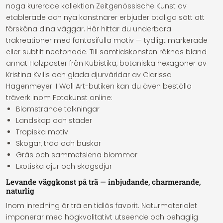
noga kurerade kollektion Zeitgenössische Kunst av
etablerade och nya konstnärer erbjuder otaliga sätt att
försköna dina väggar. Här hittar du underbara
träkreationer med fantasifulla motiv — tydligt markerade
eller subtilt nedtonade. Till samtidskonsten räknas bland
annat Holzposter från Kubistika, botaniska hexagoner av
Kristina Kvilis och glada djurvärldar av Clarissa
Hagenmeyer. I Wall Art-butiken kan du även beställa
träverk inom Fotokunst online:
Blomstrande tolkningar
Landskap och städer
Tropiska motiv
Skogar, träd och buskar
Gräs och sammetslena blommor
Exotiska djur och skogsdjur
Levande väggkonst på trä — inbjudande, charmerande,
naturlig
Inom inredning är trä en tidlös favorit. Naturmaterialet
imponerar med högkvalitativt utseende och behaglig