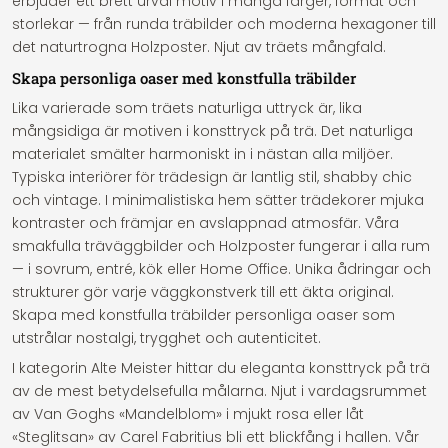
erbjuder ett brett urval motiv i många färger, format och
storlekar — från runda träbilder och moderna hexagoner till
det naturtrogna Holzposter. Njut av träets mångfald.
Skapa personliga oaser med konstfulla träbilder
Lika varierade som träets naturliga uttryck är, lika
mångsidiga är motiven i konsttryck på trä. Det naturliga
materialet smälter harmoniskt in i nästan alla miljöer.
Typiska interiörer för trädesign är lantlig stil, shabby chic
och vintage. I minimalistiska hem sätter trädekorer mjuka
kontraster och främjar en avslappnad atmosfär. Våra
smakfulla träväggbilder och Holzposter fungerar i alla rum
— i sovrum, entré, kök eller Home Office. Unika ådringar och
strukturer gör varje väggkonstverk till ett äkta original.
Skapa med konstfulla träbilder personliga oaser som
utstrålar nostalgi, trygghet och autenticitet.
I kategorin Alte Meister hittar du eleganta konsttryck på trä
av de mest betydelsefulla målarna. Njut i vardagsrummet
av Van Goghs «Mandelblom» i mjukt rosa eller låt
«Steglitsan» av Carel Fabritius bli ett blickfång i hallen. Vår