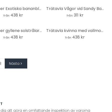
Träposter Exotiska bananblad - Jaszke
Trätavla Vågor vid Sandy Bay - Hobday - Rund
438 kr
311 kr
från
från
Träposter gyllene solstrålar - KsanaKalpa
Trätavla kvinna med vallmoblommor i retrostil - Hülya
438 kr
438 kr
från
från
8
Nästa
TT
 dig att göra en omfattande inspektion av varorna