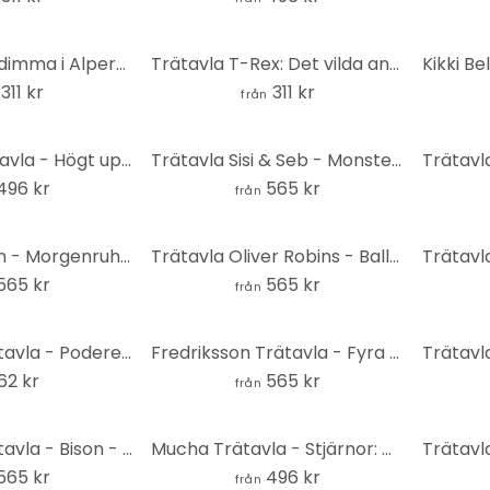
Trätavla höstdimma i Alperna - Selagea - Rund
Trätavla T-Rex: Det vilda ansiktet från förhistorisk tid - Jaszke - Rund
311 kr
311 kr
från
Kubistika Trätavla - Högt uppe i bergen - Rund
Trätavla Sisi & Seb - Monstera - Rund
496 kr
565 kr
från
Trätavla Talen - Morgenruhe - Rund
Trätavla Oliver Robins - Balloon Bonanza - Rund
565 kr
565 kr
från
Bratkovic Trätavla - Podere Belvedere - 40x41,5 cm
Fredriksson Trätavla - Fyra berg - Rund
62 kr
565 kr
från
Angyalosi Trätavla - Bison - Rund
Mucha Trätavla - Stjärnor: Månen - Rund
565 kr
496 kr
från