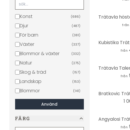
Konst
(
686
)
Djur
från
(
487
)
För barn
(
381
)
Växter
(
337
)
från
Blommor & växter
(
332
)
Natur
(
275
)
Skog & träd
(
157
)
från
Landskap
(
153
)
Blommor
(
141
)
Ordspråk
(
70
)
1 0
Använd
Städer & resor
(
70
)
FÄRG
Strand
(
63
)
Berg
från
(
61
)