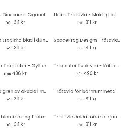
Trätavla Dinosaurie Giganotosaurus Rund - Brun
Heine Trätavla - Mäktigt lejon på stjärnhimlen - Astro Cruise - Rund
311 kr
311 kr
från
från
Trätavla tropiska blad i djungeln rosa - Blomstersmycke Dekor - Rund
SpaceFrog Designs Trätavla - Gyllene tranor - Rund
311 kr
311 kr
från
från
Kubistika Träposter - Gyllene blad
Träposter Fuck you - Kaffe med cigarett - Oltmanns
438 kr
496 kr
från
från
Trätavla gren av akacia i mockafärg - Anisillustration - Rund
Trätavla för barnrummet Söta djur i djungeln - Oliver Robins - Rund
311 kr
311 kr
från
från
Vintage blomma äng Trätavla - Lane - Rund
Trätavla dolda föremål djungeldjur - Kikki Belle - Rund
311 kr
311 kr
från
från