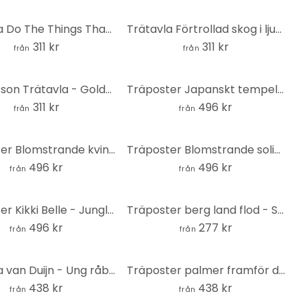
Trätavla Do The Things That Matter - Tavlor av Ayleen - Rund
Trätavla Förtrollad skog i ljuset - DigitalArtsi - Rund
311 kr
311 kr
från
från
Fredriksson Trätavla - Golden Hills - Rund
Träposter Japanskt tempel i soluppgången - Roze
311 kr
496 kr
från
från
Träposter Blomstrande kvinnlighet - Oltmanns
Träposter Blomstrande solidaritet - Oltmanns
496 kr
496 kr
från
från
Träposter Kikki Belle - Jungle Jive
Träposter berg land flod - SpaceFrog Designs
496 kr
277 kr
från
från
Trätavla van Duijn - Ung råbock i ljung - Rund
Träposter palmer framför den orangefärgade solen - Kubistika
438 kr
438 kr
från
från