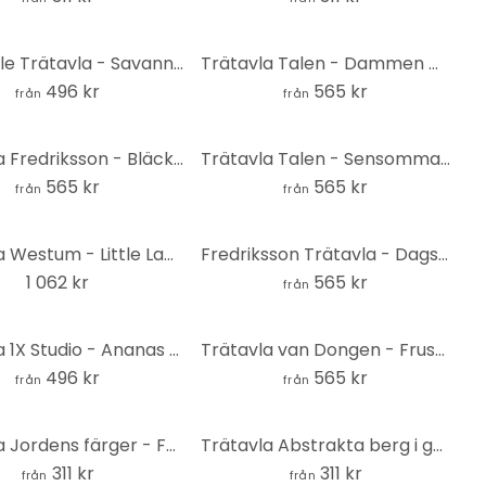
Kikki Belle Trätavla - Savannen - Rund
Trätavla Talen - Dammen med näckrosor - Rund
496 kr
565 kr
från
från
Trätavla Fredriksson - Bläck: Rosé och guld - Rund
Trätavla Talen - Sensommar - Rund
565 kr
565 kr
från
från
Trätavla Westum - Little Lady - 40x41,5 cm
Fredriksson Trätavla - Dagsljus - Rund
1 062 kr
565 kr
från
Trätavla 1X Studio - Ananas - Rund
Trätavla van Dongen - Frusen skog - Rund
496 kr
565 kr
från
från
Trätavla Jordens färger - Fedrau - Rund
Trätavla Abstrakta berg i guld och blått - SpaceFrog Designs - Rund
311 kr
311 kr
från
från