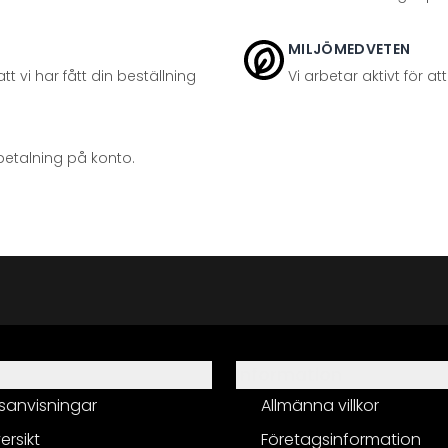
MILJÖMEDVETEN
t vi har fått din beställning
Vi arbetar aktivt för 
betalning på konto.
Information
sanvisningar
Allmänna villkor
ersikt
Företagsinformation