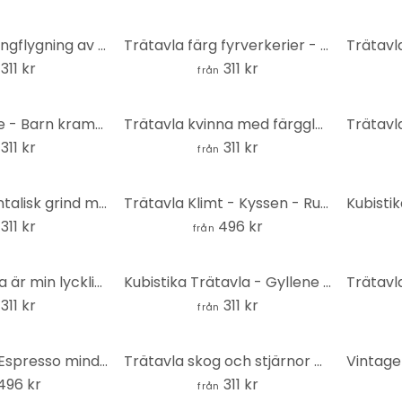
Trätavla Ballongflygning av djurvännerna - Kvilis - Rund
Trätavla färg fyrverkerier - Schmucker - Rund
311 kr
311 kr
från
Trätavla Heine - Barn kramar jorden - Astro Cruise - Rund
Trätavla kvinna med färgglad blomkrona - Hülya - Rund
311 kr
311 kr
från
Trätavla Orientalisk grind med mosaik - Sisi & Seb - Rund
Trätavla Klimt - Kyssen - Rund
311 kr
496 kr
från
Trätavla Detta är min lyckliga plats med hjärta - Fritsch - Rund
Kubistika Trätavla - Gyllene ormbunke - Rund
311 kr
311 kr
från
Trätavla Mer Espresso mindre Depresso - Fritsch - Rund
Trätavla skog och stjärnor på natten - SpaceFrog Designs - Rund
496 kr
311 kr
från