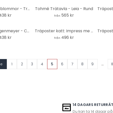
Färgglada vildblommor - Träposter - UN Designs
Tohmé Trätavla - Leia - Rund
438 kr
565 kr
från
Träposter Hagenmeyer - Casimir
Träposter katt: Impress me Human - Bloom
438 kr
496 kr
från
...
de
1
2
3
4
5
6
7
8
9
1
14 DAGARS RETURRÄ
Du kan ta 14 dagar på