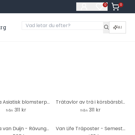
0
Artiklar i
0
Artiklar på öns
ärg
AI
Trätavla Asiatisk blomsterprakt - Treechild - Rund
Trätavlor av trä i körsbärsblom Rush Green - Blomstersmycke - Rund
311 kr
311 kr
från
från
Trätavla van Duijn - Rävunge - Rund
Van Life Träposter - Semester vid havet - Rivers