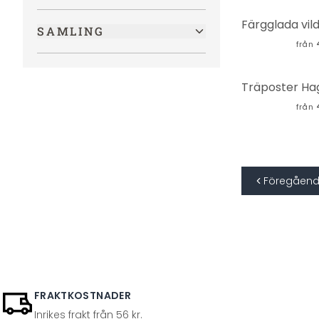
Välbefinnande
(
8
)
SAMLING
Erotik
(
7
)
från
Teknik
(
6
)
Sten
(
4
)
Skylines
från
(
4
)
Historisk
(
4
)
Bästsäljare
(
4
)
Shabby
(
2
)
Föregåen
Världskartor
(
2
)
FRAKTKOSTNADER
Inrikes frakt från 56 kr.