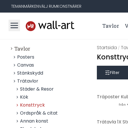
TEMAN
MÄRKEN
VÄLJ RUM
KONSTNÄRER
Tavlor
V
Startsida
Tav
Tavlor
/
Konsttry
Posters
Canvas
Stänkskydd
Filter
Trätavlor
Städer & Resor
Kök
Konsttryck
från
Ordspråk & citat
Annan konst