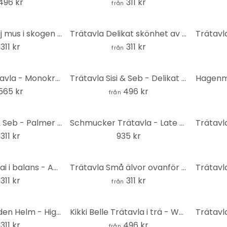
496 kr
311 kr
från
Trätavla familj mus i skogen - Kikki Belle - Rund
Trätavla Delikat skönhet av naturen rund - Moss
311 kr
311 kr
från
Kubistika Trätavla - Monokromatica - Rund
Trätavla Sisi & Seb - Delikat - Rund
565 kr
496 kr
från
Trätavla Sisi & Seb - Palmer i vinden - Rund
Schmucker Trätavla - Late Burgundy - 40x41,5 cm
311 kr
935 kr
Trätavla Bonsai i balans - Amini - Rund
Trätavla Små älvor ovanför rosa moln - Oliver Robins - Rund
311 kr
311 kr
från
Trätavla van den Helm - Highlander - Rund
Kikki Belle Trätavla i trä - Waldwunder - Rund
311 kr
496 kr
från