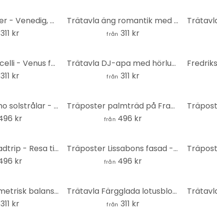
Trätavla Turner - Venedig, Dogana och S. Giorgio Maggiore - Rund
Trätavla äng romantik med fältblommor - Kikki Belle - Rund
311 kr
311 kr
från
Trätavla Botticelli - Venus födelse - Rund
Trätavla DJ-apa med hörlurar - Magnusson - Rund
311 kr
311 kr
från
Träposter Boho solstrålar - Manovski
Träposter palmträd på Franska Rivieran - Grace Digital Art
496 kr
496 kr
från
Träposter Roadtrip - Resa till månen - Taudalpoi
Träposter Lissabons fasad - Tomljanovic
496 kr
496 kr
från
Trätavla Geometrisk balans - Abstrakt komposition - Costa - Rund
Trätavla Färgglada lotusblommor - Kubistika - Rund
311 kr
311 kr
från