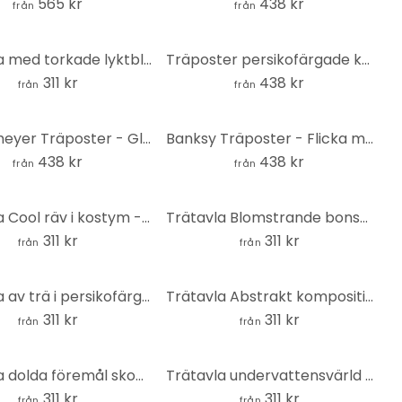
565 kr
438 kr
från
från
Trätavla med torkade lyktblommor - Disher - Rund
Träposter persikofärgade körsbärsblommor - Kubistika
311 kr
438 kr
från
från
Hagenmeyer Träposter - Glad hund
Banksy Träposter - Flicka med ballong
438 kr
438 kr
från
från
Trätavla Cool räv i kostym - Magnusson - Rund
Trätavla Blomstrande bonsai - Rund - Amini
311 kr
311 kr
från
från
Trätavla av trä i persikofärgat solsken - Kubistika - Rund
Trätavla Abstrakt komposition med cirkel och halvcirkel - The Miuus Studio - Rund
311 kr
311 kr
från
från
Trätavla dolda föremål skogsdjur - Kikki Belle - Rund
Trätavla undervattensvärld paradis - Ombre - Kikki Belle - Rund
311 kr
311 kr
från
från