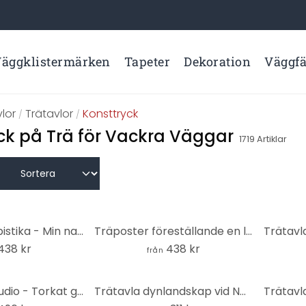
äggklistermärken
Tapeter
Dekoration
Väggf
lor
Trätavlor
Konsttryck
/
/
ck på Trä för Vackra Väggar
1719
Artiklar
Träposter Kubistika - Min natur
Träposter föreställande en leopard i en smaragdgrön djungel - Manovski
438 kr
438 kr
från
Trätavla 1X Studio - Torkat gräs - Rund
Trätavla dynlandskap vid Nordsjön - Annie - Rund