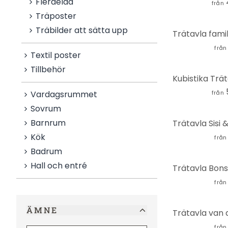
Flerdelad
från
Träposter
Träbilder att sätta upp
från
Textil poster
Tillbehör
Vardagsrummet
från
Sovrum
Barnrum
Kök
från
Badrum
Hall och entré
från
ÄMNE
från