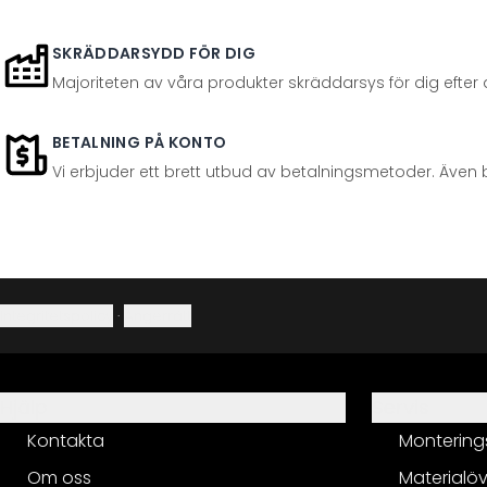
SKRÄDDARSYDD FÖR DIG
Majoriteten av våra produkter skräddarsys för dig efter at
BETALNING PÅ KONTO
Vi erbjuder ett brett utbud av betalningsmetoder. Även 
Integritetspolicy
·
Ångerrätt
Hjälp
Servis
Kontakta
Montering
Om oss
Materialöv