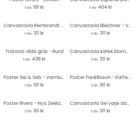
161 kr
404 kr
från
från
Canvastavla Rembrandt - Nattvakten
Canvastavla Bleichner - Vatikanen i Rom
311 kr
311 kr
från
från
Trätavla Vilda gräs - Rund
Canvastavla kärlek blommor
438 kr
311 kr
från
från
Poster Sisi & Seb - Varmluftsballonger
Poster Fredriksson - Kaffekoppar: Vacker natur
161 kr
161 kr
från
från
Poster Rivers - Nya Zeeland
Canvastavla Ge varje dag en chans
161 kr
311 kr
från
från