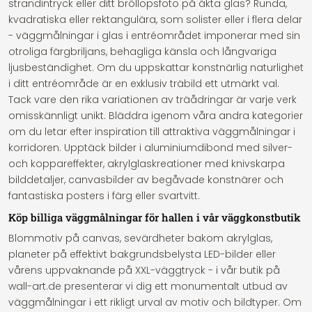
strandintryck eller ditt bröllopsfoto på äkta glas? Runda,
kvadratiska eller rektangulära, som solister eller i flera delar
- väggmålningar i glas i entréområdet imponerar med sin
otroliga färgbriljans, behagliga känsla och långvariga
ljusbeständighet. Om du uppskattar konstnärlig naturlighet
i ditt entréområde är en exklusiv träbild ett utmärkt val.
Tack vare den rika variationen av träådringar är varje verk
omisskännligt unikt. Bläddra igenom våra andra kategorier
om du letar efter inspiration till attraktiva väggmålningar i
korridoren. Upptäck bilder i aluminiumdibond med silver-
och koppareffekter, akrylglaskreationer med knivskarpa
bilddetaljer, canvasbilder av begåvade konstnärer och
fantastiska posters i färg eller svartvitt.
Köp billiga väggmålningar för hallen i vår väggkonstbutik
Blommotiv på canvas, sevärdheter bakom akrylglas,
planeter på effektivt bakgrundsbelysta LED-bilder eller
vårens uppvaknande på XXL-väggtryck - i vår butik på
wall-art.de presenterar vi dig ett monumentalt utbud av
väggmålningar i ett rikligt urval av motiv och bildtyper. Om