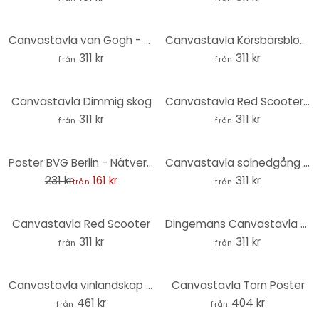
Canvastavla van Gogh - Mandelblomma
Canvastavla Körsbärsblommor
311 kr
311 kr
från
från
Canvastavla Dimmig skog
Canvastavla Red Scooter svartvitt
311 kr
311 kr
från
från
-30%
Poster BVG Berlin - Nätverkskarta Berlin
Canvastavla solnedgång vid Östersjön
231 kr
161 kr
311 kr
från
från
Canvastavla Red Scooter
Dingemans Canvastavla - Dimma i höstskogen
311 kr
311 kr
från
från
Canvastavla vinlandskap - Panorama
Canvastavla Torn Poster
461 kr
404 kr
från
från