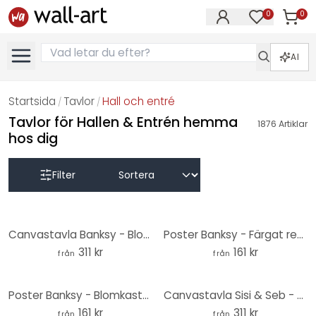
0
0
Artikla
Artiklar på 
AI
Startsida
Tavlor
Hall och entré
/
/
Tavlor för Hallen & Entrén hemma
1876
Artiklar
hos dig
Filter
Canvastavla Banksy - Blomkastaren
Poster Banksy - Färgat regn
311 kr
161 kr
från
från
Poster Banksy - Blomkastaren
Canvastavla Sisi & Seb - Varmluftsballonger
161 kr
311 kr
från
från