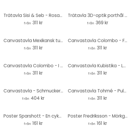
Trätavla Sisi & Seb - Rosa kakadua - Rund
Trätavla 3D-optik porthål - Ljudet av en ocean - Rund
311 kr
369 kr
från
från
Canvastavla Mexikansk tusensköna
Canvastavla Colombo - Fjärilen i lavendeln
311 kr
311 kr
från
från
Canvastavla Colombo - I öknen
Canvastavla Kubistika - Lugna dagar
311 kr
311 kr
från
från
Canvastavla - Schmucker - En perfekt dag
Canvastavla Tohmé - Pulp Fiction
404 kr
311 kr
från
från
Poster Sparshott - En cykels uppbyggnad
Poster Fredriksson - Mörkgrön smaragd
161 kr
161 kr
från
från