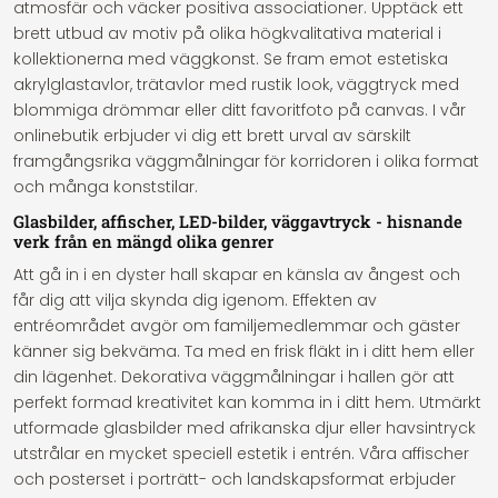
atmosfär och väcker positiva associationer. Upptäck ett
brett utbud av motiv på olika högkvalitativa material i
kollektionerna med väggkonst. Se fram emot estetiska
akrylglastavlor, trätavlor med rustik look, väggtryck med
blommiga drömmar eller ditt favoritfoto på canvas. I vår
onlinebutik erbjuder vi dig ett brett urval av särskilt
framgångsrika väggmålningar för korridoren i olika format
och många konststilar.
Glasbilder, affischer, LED-bilder, väggavtryck - hisnande
verk från en mängd olika genrer
Att gå in i en dyster hall skapar en känsla av ångest och
får dig att vilja skynda dig igenom. Effekten av
entréområdet avgör om familjemedlemmar och gäster
känner sig bekväma. Ta med en frisk fläkt in i ditt hem eller
din lägenhet. Dekorativa väggmålningar i hallen gör att
perfekt formad kreativitet kan komma in i ditt hem. Utmärkt
utformade glasbilder med afrikanska djur eller havsintryck
utstrålar en mycket speciell estetik i entrén. Våra affischer
och posterset i porträtt- och landskapsformat erbjuder