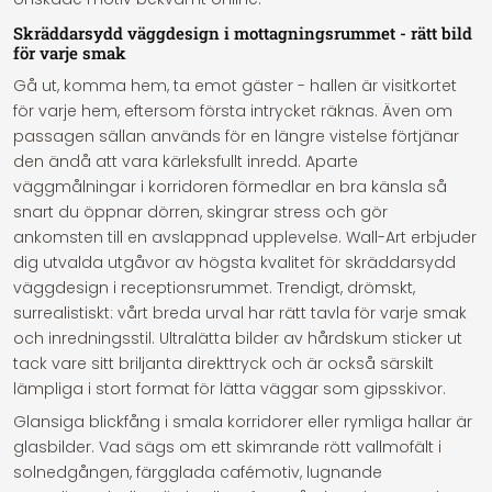
Skräddarsydd väggdesign i mottagningsrummet - rätt bild
för varje smak
Gå ut, komma hem, ta emot gäster - hallen är visitkortet
för varje hem, eftersom första intrycket räknas. Även om
passagen sällan används för en längre vistelse förtjänar
den ändå att vara kärleksfullt inredd. Aparte
väggmålningar i korridoren förmedlar en bra känsla så
snart du öppnar dörren, skingrar stress och gör
ankomsten till en avslappnad upplevelse. Wall-Art erbjuder
dig utvalda utgåvor av högsta kvalitet för skräddarsydd
väggdesign i receptionsrummet. Trendigt, drömskt,
surrealistiskt: vårt breda urval har rätt tavla för varje smak
och inredningsstil. Ultralätta bilder av hårdskum sticker ut
tack vare sitt briljanta direkttryck och är också särskilt
lämpliga i stort format för lätta väggar som gipsskivor.
Glansiga blickfång i smala korridorer eller rymliga hallar är
glasbilder. Vad sägs om ett skimrande rött vallmofält i
solnedgången, färgglada cafémotiv, lugnande