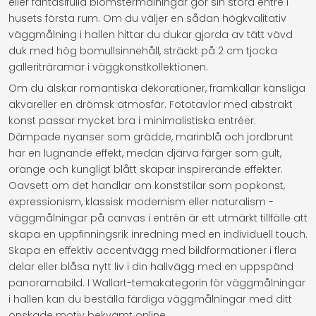
eller fantasifulla blomstermålningar gör sin stora entré i
husets första rum. Om du väljer en sådan högkvalitativ
väggmålning i hallen hittar du dukar gjorda av tätt vävd
duk med hög bomullsinnehåll, sträckt på 2 cm tjocka
galleriträramar i väggkonstkollektionen.
Om du älskar romantiska dekorationer, framkallar känsliga
akvareller en drömsk atmosfär. Fototavlor med abstrakt
konst passar mycket bra i minimalistiska entréer.
Dämpade nyanser som grädde, marinblå och jordbrunt
har en lugnande effekt, medan djärva färger som gult,
orange och kungligt blått skapar inspirerande effekter.
Oavsett om det handlar om konststilar som popkonst,
expressionism, klassisk modernism eller naturalism -
väggmålningar på canvas i entrén är ett utmärkt tillfälle att
skapa en uppfinningsrik inredning med en individuell touch.
Skapa en effektiv accentvägg med bildformationer i flera
delar eller blåsa nytt liv i din hallvägg med en uppspänd
panoramabild. I Wallart-temakategorin för väggmålningar
i hallen kan du beställa färdiga väggmålningar med ditt
önskade motiv bekvämt online.