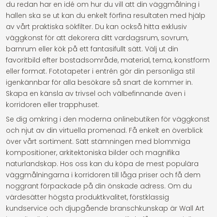
du redan har en idé om hur du vill att din väggmålning i
hallen ska se ut kan du enkelt förfina resultaten med hjälp
av vårt praktiska sökfilter. Du kan också hitta exklusiv
väggkonst för att dekorera ditt vardagsrum, sovrum,
barnrum eller kök på ett fantasifullt sätt. Välj ut din
favoritbild efter bostadsområde, material, tema, konstform
eller format. Fototapeter i entrén gör din personliga stil
igenkännbar för alla besökare så snart de kommer in.
Skapa en känsla av trivsel och välbefinnande även i
korridoren eller trapphuset.
Se dig omkring i den moderna onlinebutiken för väggkonst
och njut av din virtuella promenad. Få enkelt en överblick
över vårt sortiment. Sätt stämningen med blommiga
kompositioner, arkitektoniska bilder och magnifika
naturlandskap. Hos oss kan du köpa de mest populära
väggmålningarna i korridoren till låga priser och få dem
noggrant förpackade på din önskade adress. Om du
värdesätter högsta produktkvalitet, förstklassig
kundservice och djupgående branschkunskap är Wall Art