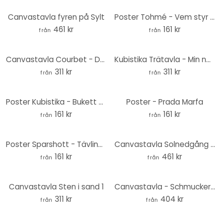
Canvastavla fyren på Sylt
Poster Tohmé - Vem styr världen
461 kr
161 kr
från
från
Canvastavla Courbet - Det lugna havet
Kubistika Trätavla - Min natur - Rund
311 kr
311 kr
från
från
Poster Kubistika - Bukett nr 5
Poster - Prada Marfa
161 kr
161 kr
från
från
Poster Sparshott - Tävlingsbilar
Canvastavla Solnedgång på Manhattan
161 kr
461 kr
från
från
Canvastavla Sten i sand 1
Canvastavla - Schmucker - Var fri
311 kr
404 kr
från
från