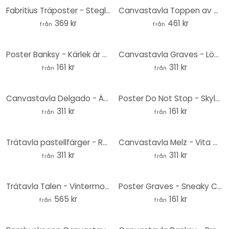
Fabritius Träposter - Steglitsan
Canvastavla Toppen av Mont Blanc - Nienartowicz - Panorama
369 kr
461 kr
från
från
Poster Banksy - Kärlek är svaret
Canvastavla Graves - Lömsk katt
161 kr
311 kr
från
från
Canvastavla Delgado - Ängens magi
Poster Do Not Stop - Skylt framför turkosblå himmel - CosmoZach
311 kr
161 kr
från
från
Trätavla pastellfärger - Rund
Canvastavla Melz - Vita maskrosor
311 kr
311 kr
från
från
Trätavla Talen - Vintermorgon - Rund
Poster Graves - Sneaky Cat
565 kr
161 kr
från
från