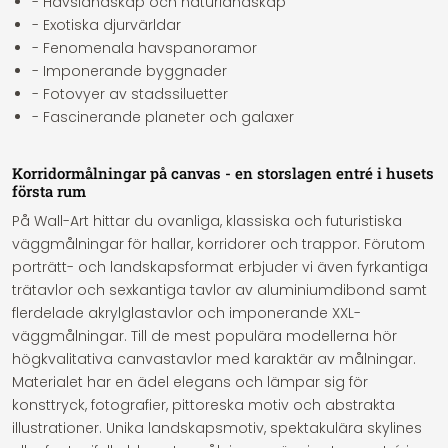
- Havslandskap och naturlandskap
- Exotiska djurvärldar
- Fenomenala havspanoramor
- Imponerande byggnader
- Fotovyer av stadssiluetter
- Fascinerande planeter och galaxer
Korridormålningar på canvas - en storslagen entré i husets
första rum
På Wall-Art hittar du ovanliga, klassiska och futuristiska
väggmålningar för hallar, korridorer och trappor. Förutom
porträtt- och landskapsformat erbjuder vi även fyrkantiga
trätavlor och sexkantiga tavlor av aluminiumdibond samt
flerdelade akrylglastavlor och imponerande XXL-
väggmålningar. Till de mest populära modellerna hör
högkvalitativa canvastavlor med karaktär av målningar.
Materialet har en ädel elegans och lämpar sig för
konsttryck, fotografier, pittoreska motiv och abstrakta
illustrationer. Unika landskapsmotiv, spektakulära skylines