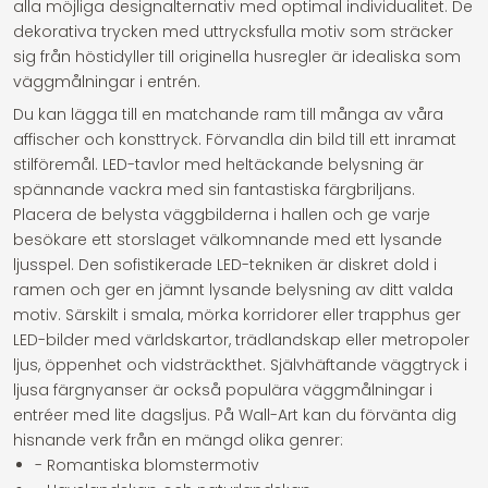
alla möjliga designalternativ med optimal individualitet. De
dekorativa trycken med uttrycksfulla motiv som sträcker
sig från höstidyller till originella husregler är idealiska som
väggmålningar i entrén.
Du kan lägga till en matchande ram till många av våra
affischer och konsttryck. Förvandla din bild till ett inramat
stilföremål. LED-tavlor med heltäckande belysning är
spännande vackra med sin fantastiska färgbriljans.
Placera de belysta väggbilderna i hallen och ge varje
besökare ett storslaget välkomnande med ett lysande
ljusspel. Den sofistikerade LED-tekniken är diskret dold i
ramen och ger en jämnt lysande belysning av ditt valda
motiv. Särskilt i smala, mörka korridorer eller trapphus ger
LED-bilder med världskartor, trädlandskap eller metropoler
ljus, öppenhet och vidsträckthet. Självhäftande väggtryck i
ljusa färgnyanser är också populära väggmålningar i
entréer med lite dagsljus. På Wall-Art kan du förvänta dig
hisnande verk från en mängd olika genrer:
- Romantiska blomstermotiv