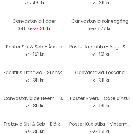
461 kr
311 kr
från
från
-10%
Canvastavla fjäder
Canvastavla solnedgång
345 kr
311 kr
577 kr
från
från
Poster Sisi & Seb - Åsnan
Poster Kubistika - Yoga Solhälsningen
161 kr
161 kr
från
från
Fabritius Trätavla - Stenskvättan - Rund
Canvastavla Toscana
311 kr
311 kr
från
från
Canvastavla de Heem - Stilleben med blommor i en glasvas
Poster Rivers - Côte d'Azur
311 kr
161 kr
från
från
Trätavla Sisi & Seb - Blå kakadua - Rund
Poster Kubistika - Vintermorgon
311 kr
161 kr
från
från