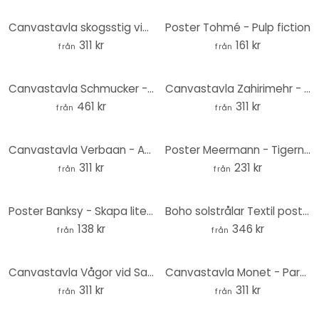
Canvastavla skogsstig vid floden
Poster Tohmé - Pulp fiction
311 kr
161 kr
från
från
Canvastavla Schmucker - Solljus - Panorama
Canvastavla Zahirimehr - Berättelsen om en vattendroppe - Vattendroppar
461 kr
311 kr
från
från
Canvastavla Verbaan - Ansikte som en melodi
Poster Meermann - Tigern - Runda
311 kr
231 kr
från
från
Poster Banksy - Skapa lite trubbel
Boho solstrålar Textil poster - Manovski
138 kr
346 kr
från
från
Canvastavla Vågor vid Sandy Bay - Hobday
Canvastavla Monet - Parken Monceau
311 kr
311 kr
från
från