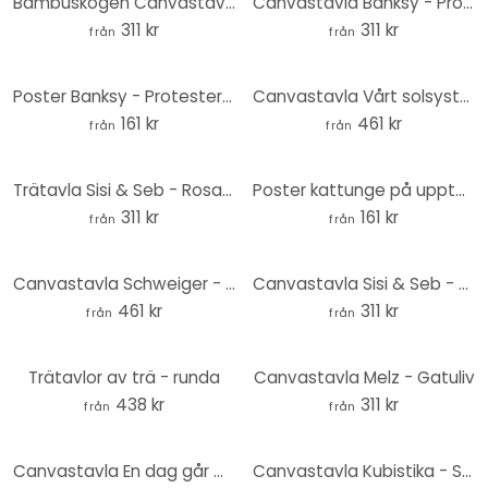
Bambuskogen Canvastavla
Canvastavla Banksy - Protesterande fåglar
311 kr
311 kr
från
från
Poster Banksy - Protesterande fåglar
Canvastavla Vårt solsystem
161 kr
461 kr
från
från
Trätavla Sisi & Seb - Rosa parasoll - Rund
Poster kattunge på upptäcktsfärd
311 kr
161 kr
från
från
Canvastavla Schweiger - Den gamle mannen från Storr
Canvastavla Sisi & Seb - Åsnan
461 kr
311 kr
från
från
Trätavlor av trä - runda
Canvastavla Melz - Gatuliv
438 kr
311 kr
från
från
Canvastavla En dag går mot sitt slut
Canvastavla Kubistika - Solsken