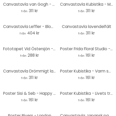
Canvastavla van Gogh - Mandelblommor Rosé
Canvastavla Kubistika - Månsken
311 kr
311 kr
från
från
Canvastavla Leffler - Blomsterbärare
Canvastavla lavendelfält
404 kr
311 kr
från
från
Fototapet Vid Östersjön - Rund - non-woven tapet/självhäftande non-woven tapet
Poster Frida Floral Studio - Porträtt Frida
288 kr
161 kr
från
från
Canvastavla Drömmigt landskap med trägång - Fantasifull
Poster Kubistika - Varm solnedgång
311 kr
161 kr
från
från
Poster Sisi & Seb - Happy Giraffe
Poster Kubistika - Livets träd - Guld
161 kr
161 kr
från
från
Poster Rivers - London
Canvastavla Japansk pagod med körsbärsblommor - Jaszke - Fyrkant