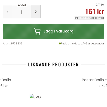
231 kr
Antal
161 kr
inkl. moms, exkl. frakt
Lägg i varukorg
Art.nr.
:
PP79333
Redo att skickas
: 1–3 arbetsdagar
LIKNANDE PRODUKTER
 Berlin
Poster Berlin -
161 kr
från