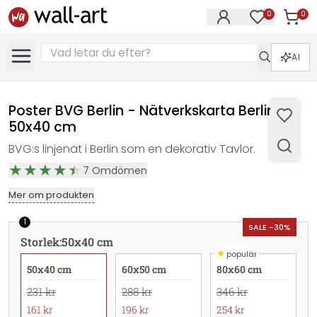
0
0
Artikla
Artiklar på 
AI
Poster BVG Berlin - Nätverkskarta Berlin -
50x40 cm
BVG:s linjenät i Berlin som en dekorativ Tavlor.
7
Omdömen
Mer om produkten
1
SALE -30%
Storlek
:
50x40 cm
★
populär
50x40 cm
60x50 cm
80x60 cm
231 kr
288 kr
346 kr
161 kr
196 kr
254 kr