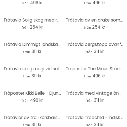
496 kr
496 kr
från
från
Trätavla Solig skog med rådjur - DigitalArtsi
Trätavla av en drake som flyger genom stjärnklara moln - DigitalArtsi
254 kr
254 kr
från
från
Trätavla Dimmigt landskap på natten - SpaceFrog Designs - Rund
Trätavla bergstopp ovanför molnen - SpaceFrog Designs - Round
311 kr
311 kr
från
från
Trätavla skog magi vid solnedgång - SpaceFrog Designs - Round
Träposter The Miuus Studio - Abstrakt flöde
311 kr
496 kr
från
från
Träposter Kikki Belle - Djungel sökbild
Trätavla med vintage ängsblommor - Beige - Blomstersmycke - Rund
496 kr
311 kr
från
från
Trätavlor av trä i körsbärsblom Rush Beige - Blomstersmycke - Rund
Trätavla Treechild - Indisk ros - Rund
311 kr
311 kr
från
från