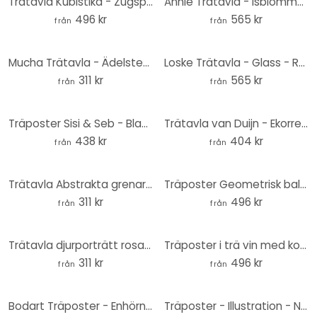
Trätavla Kubistika - Zugspitze - Rund
Annie Trätavla - Isblommor - Rund
496 kr
565 kr
från
från
Mucha Trätavla - Ädelstenar: Topas - Rund
Loske Trätavla - Glass - Rund
311 kr
565 kr
från
från
Träposter Sisi & Seb - Bladspel
Trätavla van Duijn - Ekorren luktar på en blomma - Rund
438 kr
404 kr
från
från
Trätavla Abstrakta grenar i tropiskt utseende - Costa - Rund
Träposter Geometrisk balans - Abstrakt komposition - Costa
311 kr
496 kr
från
från
Trätavla djurporträtt rosa kakadua - Sisi & Seb - Rund
Träposter i trä vin med korkskruv - Pictufy Studio
311 kr
496 kr
från
från
Bodart Träposter - Enhörningar finns på riktigt
Träposter - Illustration - Naturens skira skönhet - Mossa