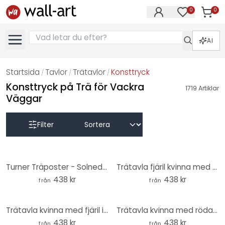
0
0
Artikla
Artiklar på 
AI
Startsida
Tavlor
Trätavlor
Konsttryck
/
/
/
Konsttryck på Trä för Vackra
1719
Artiklar
Väggar
Filter
Turner Träposter - Solnedgång över en sjö
Trätavla fjäril kvinna med blomsterkrans - Hülya
438 kr
438 kr
från
från
Trätavla kvinna med fjäril i håret - Hülya
Trätavla kvinna med röda blommor och mönstrad klänning - Hülya
438 kr
438 kr
från
från