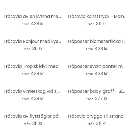
Trätavla av en kvinna med blommor i håret - Hülya
Trätavla konsttryck - Molnmålare rund - Taudalpoi
438 kr
311 kr
från
från
Trätavla Bonjour med kyssande mun - Fritsch - Rund
Träposter blomsterflicka i sommarträdgård - Hülya
311 kr
438 kr
från
från
Trätavla Tropisk idyll med kolibri blå - Bloomery Decor
Träposter svart panter med vita blommor - Korenkova
438 kr
438 kr
från
från
Trätavla vinterskog vid sjön - Rostovskiy
Träposter baby giraff - Sisi & Seb - Fyrkant
438 kr
277 kr
från
från
Trätavla av flyttfåglar på väg söderut - Kubistika - Rund
Trätavla brygga till stranden - 1X Studio - Rund
311 kr
311 kr
från
från