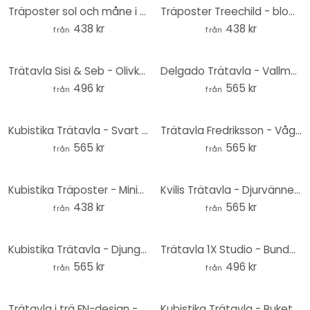
Träposter sol och måne i orange - Kubistika
Träposter Treechild - blommiga Frida
438 kr
438 kr
från
från
Trätavla Sisi & Seb - Olivkvist - Rund
Delgado Trätavla - Vallmoblomma romantik - Rund
496 kr
565 kr
från
från
Kubistika Trätavla - Svart kastanjeblad - Rund
Trätavla Fredriksson - Vågor - Rund
565 kr
565 kr
från
från
Kubistika Träposter - Minimalistiska växter
Kvilis Trätavla - Djurvänner i djungeln - Rund
438 kr
565 kr
från
från
Kubistika Trätavla - Djungel - Rund
Trätavla 1X Studio - Bundet pampasgräs - Rund
565 kr
496 kr
från
från
Trätavla i trä FN-design - Vintage Pastell - Rund
Kubistika Trätavla - Bukett nr 5 - Rund