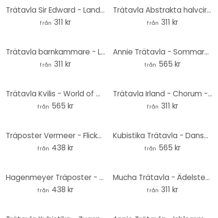
Trätavla Sir Edward - Landskap med leoparder - Rund
Trätavla Abstrakta halvcirklar i varma naturfärger - Bré - Rund
311 kr
311 kr
från
från
Trätavla barnkammare - Lycklig tigerunge - Magnusson - Rund
Annie Trätavla - Sommarblommor - Rund
311 kr
565 kr
från
från
Trätavla Kvilis - World of Dinos - Rund
Trätavla Irland - Chorum - Kolibri - Rund
565 kr
311 kr
från
från
Träposter Vermeer - Flickan med pärlörhänge
Kubistika Trätavla - Dansa i solen - Rund
438 kr
565 kr
från
från
Hagenmeyer Träposter - Crazy Cat
Mucha Trätavla - Ädelstenar: Ametist - Rund
438 kr
311 kr
från
från