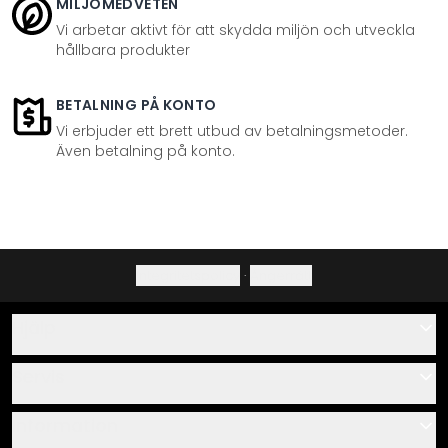
MILJÖMEDVETEN
Vi arbetar aktivt för att skydda miljön och utveckla
hållbara produkter
BETALNING PÅ KONTO
Vi erbjuder ett brett utbud av betalningsmetoder.
Även betalning på konto.
Integritetspolicy
·
Ångerrätt
Hjälp
Kontakta
Servis
Om oss
Monteringsanvisningar
Information
Frågor & svar