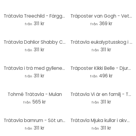
Trätavla Treechild - Färgglada blommor i Fridas händer - Rund
Träposter van Gogh - Vetefält med cypresser
311 kr
369 kr
från
från
Trätavla Dahlior Shabby Chic Rosa - Blomstersmycke - Dekor - Rund
Trätavla eukalyptusskog i Yarra Ranges - Colombo - Rund
311 kr
311 kr
från
från
Trätavla i trä med gyllene 3D-krona - Mielu - Rund
Träposter Kikki Belle - Djurens rike
311 kr
496 kr
från
från
Tohmé Trätavla - Mulan
Trätavla Vi är en familj - Treechild - Rund
565 kr
311 kr
från
från
Trätavla barnrum - Söt undervattensvärld rund - Oliver Robins
Trätavla Mjuka kullar i akvarell - Blomstersmycke - Dekor - Rund
311 kr
311 kr
från
från