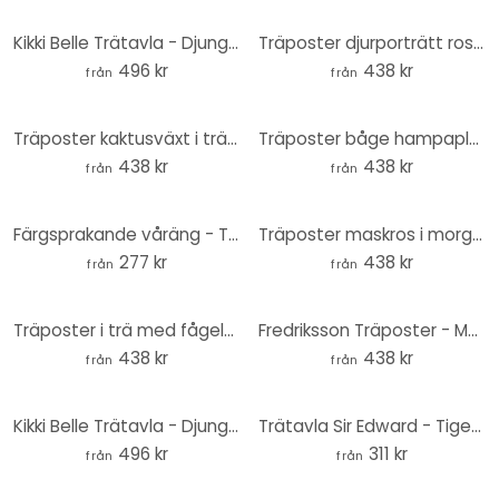
Kikki Belle Trätavla - Djungel sökbild - Rund
Träposter djurporträtt rosa kakadua - Sisi & Seb
496 kr
438 kr
från
från
Träposter kaktusväxt i trä - Sisi & Seb
Träposter båge hampaplanta - Sisi & Seb
438 kr
438 kr
från
från
Färgsprakande våräng - Träposter - SpaceFrog Designs
Träposter maskros i morgondagg - Treechild
277 kr
438 kr
från
från
Träposter i trä med fågelmotiv - Tukan - Brun
Fredriksson Träposter - Marmorerade blad
438 kr
438 kr
från
från
Kikki Belle Trätavla - Djungelkatter - Rund
Trätavla Sir Edward - Tiger i tropikerna - Runda
496 kr
311 kr
från
från