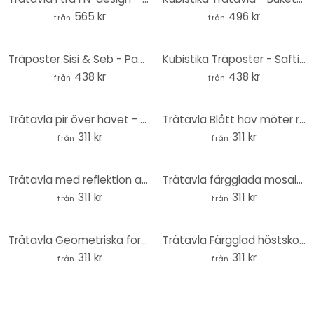
565 kr
496 kr
från
från
Träposter Sisi & Seb - Pampas
Kubistika Träposter - Saftig citron
438 kr
438 kr
från
från
Trätavla pir över havet - Sisi & Seb - Rund
Trätavla Blått hav möter rosa himmel i Grekland - Sisi & Seb - Rund
311 kr
311 kr
från
från
Trätavla med reflektion av en giraff i det vilda - Amtmann - Rund
Trätavla färgglada mosaik trianglar - Jaszke - Rund
311 kr
311 kr
från
från
Trätavla Geometriska former i orange-rosa - 1X Studio - Rund
Trätavla Färgglad höstskog - Jaszke - Rund
311 kr
311 kr
från
från