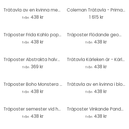
Trätavla av en kvinna med en krans av blommor och stärkelse - Hülya
Coleman Trätavla - Primavera - Panorama
438 kr
1 615 kr
från
Träposter Frida Kahlo popkonstporträtt - Jaszke
Träposter Flödande geometri i retrolook - Costa
438 kr
438 kr
från
från
Träposter Abstrakta halvcirklar i varma naturfärger - Bre - Fyrkant
Trätavla Kärleken är - Kärleken är tålmodig - KsanaKalpa
369 kr
438 kr
från
från
Träposter Boho Monstera växt i naturliga toner - Melloi Art Prints
Trätavla av en kvinna i blommig klänning med koi - Hülya
438 kr
438 kr
från
från
Träposter semester vid havet med utsikt över sanddynerna - Rivers
Träposter Vinkande Panda - Korenkova
438 kr
438 kr
från
från