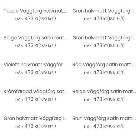
Taupe Väggfärg halvmatt I Whole Grain | Skapa en atmosfär av diskret elegans | THE COLOR KITCHEN
Grön halvmatt Väggfärg I Green Grape | skapa rumsharmoni | DET FÄRGGLADA KÖKET
473 kr
473 kr
(
189 kr/l
)
(
189 kr/l
)
från
från
Beige Väggfärg satin matt I Seedy Sunflower | Rumsöppnande och lugnande | THE COLOR KITCHEN
Grön halvmatt Väggfärg I Woodruff Cream | skapa rumsharmoni | THE COLOR KITCHEN
473 kr
473 kr
(
189 kr/l
)
(
189 kr/l
)
från
från
Violett halvmatt Väggfärg I Beady Beetroot | vitaliserande rumskaraktär | THE COLOR KITCHEN
Röd Väggfärg satin matt I Red Wine | passionerad och full av energi | THE COLOR KITCHEN
473 kr
473 kr
(
189 kr/l
)
(
189 kr/l
)
från
från
Krämfärgad Väggfärg satin matt I Melty Marzipan | Rumsbildande och inbjudande | THE COLOR KITCHEN
Beige Väggfärg satin matt I Sweet Sesame | Rumsöppnande och lugnande | THE COLOR KITCHEN
473 kr
473 kr
(
189 kr/l
)
(
189 kr/l
)
från
från
Grön halvmatt Väggfärg I Ritzy Rosemary | Skapa rumsharmoni | DET FÄRGGLADA KÖKET
Brun Väggfärg satin matt I Rosy Rosine | skapa en mysig och lugn rumsatmosfär| THE COLOR KITCHEN
473 kr
473 kr
(
189 kr/l
)
(
189 kr/l
)
från
från