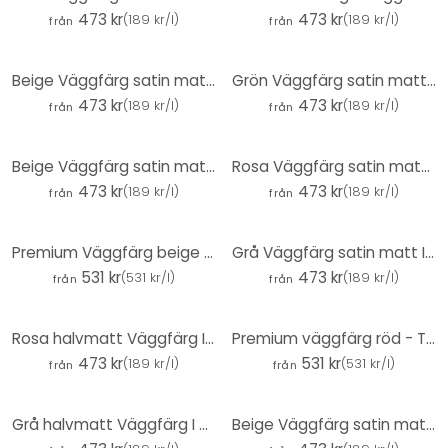
473 kr
473 kr
(
189 kr/l
)
(
189 kr/l
)
från
från
Beige Väggfärg satin matt I Humble Hummus | Rumsöppnande och lugnande | THE COLOR KITCHEN
Grön Väggfärg satin matt I Kitchy Kiwi | Skapa rumsharmoni | THE COLOR KITCHEN
473 kr
473 kr
(
189 kr/l
)
(
189 kr/l
)
från
från
Beige Väggfärg satin matt I Piña Colada | Rumsöppnande och lugnande | THE COLOR KITCHEN
Rosa Väggfärg satin matt I Georgeous Grapefruit | lekfull och glad karaktär | THE COLOR KITCHEN
473 kr
473 kr
(
189 kr/l
)
(
189 kr/l
)
från
från
Premium Väggfärg beige - Tygmatt väggfärg för interiör - PURO c7017 lugnande brun
Grå Väggfärg satin matt I Salty Shrimp | skapa en elegant, modern atmosfär | THE COLOR KITCHEN
531 kr
473 kr
(
531 kr/l
)
(
189 kr/l
)
från
från
Rosa halvmatt Väggfärg I Guava Juice | lugnande och inbjudande atmosfär | THE COLOR KITCHEN
Premium väggfärg röd - Tygmatt väggfärg för interiör - PURO c2020 varierad röd
473 kr
531 kr
(
189 kr/l
)
(
531 kr/l
)
från
från
Grå halvmatt Väggfärg I Original Oregano | skapa en elegant, modern atmosfär | THE COLOR KITCHEN
Beige Väggfärg satin matt I Pithy Pancake | Rumsöppnande och lugnande | THE COLOR KITCHEN