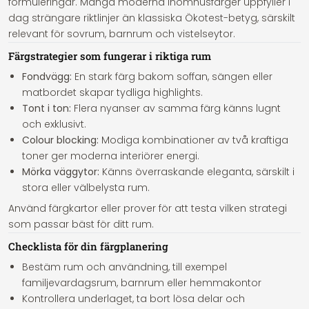
formuleringar. Många moderna inomhusfärger uppfyller i
dag strängare riktlinjer än klassiska Ökotest-betyg, särskilt
relevant för sovrum, barnrum och vistelseytor.
Färgstrategier som fungerar i riktiga rum
Fondvägg:
En stark färg bakom soffan, sängen eller
matbordet skapar tydliga highlights.
Tont i ton:
Flera nyanser av samma färg känns lugnt
och exklusivt.
Colour blocking:
Modiga kombinationer av två kraftiga
toner ger moderna interiörer energi.
Mörka väggytor:
Känns överraskande eleganta, särskilt i
stora eller välbelysta rum.
Använd färgkartor eller prover för att testa vilken strategi
som passar bäst för ditt rum.
Checklista för din färgplanering
Bestäm rum och användning, till exempel
familjevardagsrum, barnrum eller hemmakontor
Kontrollera underlaget, ta bort lösa delar och