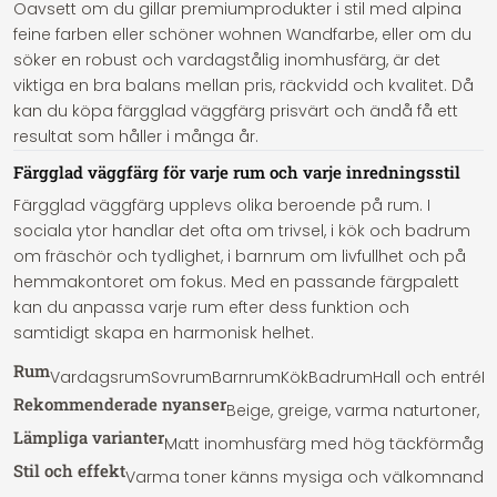
Oavsett om du gillar premiumprodukter i stil med alpina
feine farben eller schöner wohnen Wandfarbe, eller om du
söker en robust och vardagstålig inomhusfärg, är det
viktiga en bra balans mellan pris, räckvidd och kvalitet. Då
kan du köpa färgglad väggfärg prisvärt och ändå få ett
resultat som håller i många år.
Färgglad väggfärg för varje rum och varje inredningsstil
Färgglad väggfärg upplevs olika beroende på rum. I
sociala ytor handlar det ofta om trivsel, i kök och badrum
om fräschör och tydlighet, i barnrum om livfullhet och på
hemmakontoret om fokus. Med en passande färgpalett
kan du anpassa varje rum efter dess funktion och
samtidigt skapa en harmonisk helhet.
Rum
Vardagsrum
Sovrum
Barnrum
Kök
Badrum
Hall och entré
H
Rekommenderade nyanser
Beige, greige, varma naturtoner, 
Lämpliga varianter
Matt inomhusfärg med hög täckförmåga
Stil och effekt
Varma toner känns mysiga och välkomnande