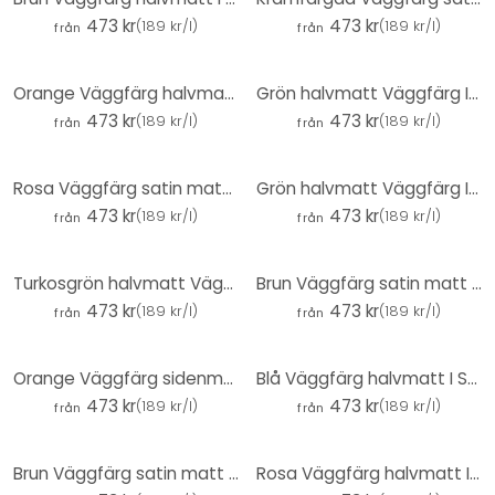
473 kr
473 kr
(
189 kr/l
)
(
189 kr/l
)
från
från
Orange Väggfärg halvmatt I Salted Caramel | energiskt inspirerande | THE COLOR KITCHEN
Grön halvmatt Väggfärg I Green Lentil | Skapa harmoni i ett rum | THE COLOR KITCHEN
473 kr
473 kr
(
189 kr/l
)
(
189 kr/l
)
från
från
Rosa Väggfärg satin matt I Cute Cupcake | lugnande och inbjudande atmosfär | THE COLOR KITCHEN
Grön halvmatt Väggfärg I Unique Eucalyptus | Skapa rumsharmoni | THE COLOR KITCHEN
473 kr
473 kr
(
189 kr/l
)
(
189 kr/l
)
från
från
Turkosgrön halvmatt Väggfärg I Swimming Pool | Skapa harmoni i ett rum | THE COLOR KITCHEN
Brun Väggfärg satin matt I Certain Cinnamon | skapa en mysig och lugn rumsatmosfär | THE COLOR KITCH
473 kr
473 kr
(
189 kr/l
)
(
189 kr/l
)
från
från
Orange Väggfärg sidenmatt I Ruddy Rosehip | energiskt inspirerande | THE COLOR KITCHEN
Blå Väggfärg halvmatt I Soft Sky | med lugnande effekt | THE COLOR KITCHEN
473 kr
473 kr
(
189 kr/l
)
(
189 kr/l
)
från
från
Brun Väggfärg satin matt I Icy Chocolate | skapa en mysig och lugn rumsatmosfär | THE COLOR KITCHEN
Rosa Väggfärg halvmatt I Honeydew Melon | lugnande och inbjudande atmosfär | THE COLOR KITCHEN