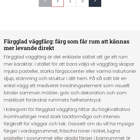
1
2
3
Färgglad väggfärg: färg som får rum att kännas
mer levande direkt
Färgglad väggfärg är det enklaste sättet att ge ett rum
mer karaktär. I stället för att bara välja vit väggfärg skapar
mjuka pasteller, starka färgaccenter eller varma naturtoner
djup, stämning och struktur i ditt hem. På så sätt blir en
enkel vägg ett medvetet inredningselement som visuellt
binder samman möbler, golv och dekoration och som
märkbart förändrar rummets helhetsintryck.
I kategorin för färgglad väggfärg hittar du högkvalitativa
inomhusfärger med stark täckförmåga och intensiv
färgkraft för väggar och tak. Oavsett om du vill ha mysiga
färger i vardagsrummet, fräscha toner i köket, lugna
pasteller i sovrummet eller glada färger i barnrummet är