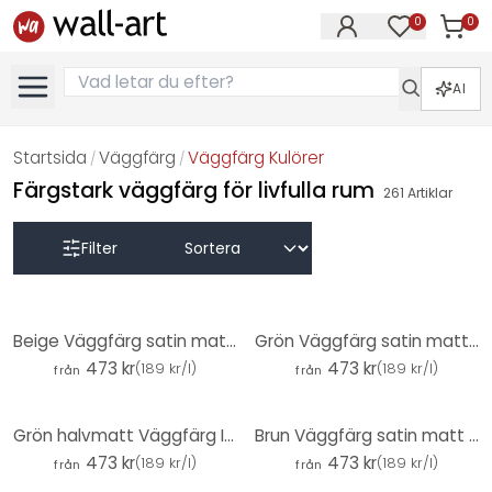
0
0
Artikla
Artiklar på 
AI
Startsida
Väggfärg
Väggfärg Kulörer
/
/
Färgstark väggfärg för livfulla rum
261
Artiklar
Filter
Beige Väggfärg satin matt I Matte Mushroom | Rumsöppnande och lugnande | THE COLOR KITCHEN
Grön Väggfärg satin matt I Sane Sage | Skapa rumsharmoni | THE COLOR KITCHEN
473 kr
473 kr
(
189 kr/l
)
(
189 kr/l
)
från
från
Grön halvmatt Väggfärg I Zippy Zuchini | Skapa rumsharmoni | THE COLOR KITCHEN
Brun Väggfärg satin matt I Awesome Anis | skapa en mysig och lugn rumsatmosfär | THE COLOR KITCHEN
473 kr
473 kr
(
189 kr/l
)
(
189 kr/l
)
från
från