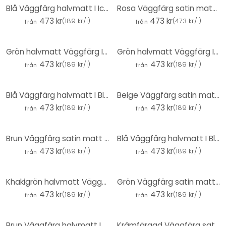
Blå Väggfärg halvmatt I Ice Bonbon | med lugnande effekt | THE COLOR KITCHEN
Rosa Väggfärg satin matt I Rosy Raspberry | lekfull och glad karaktär | THE COLOR KITCHEN
473 kr
473 kr
(
189 kr/l
)
(
473 kr/l
)
från
från
Grön halvmatt Väggfärg I Balmy Basil | Skapa rumsharmoni | THE COLOR KITCHEN
Grön halvmatt Väggfärg I Perky Peppermint | Skapa rumsharmoni | THE COLOR KITCHEN
473 kr
473 kr
(
189 kr/l
)
(
189 kr/l
)
från
från
Blå Väggfärg halvmatt I Blooming Blueberry | med lugnande effekt | THE COLOR KITCHEN
Beige Väggfärg satin matt I Pure Potato | Rumsöppnande och lugnande | THE COLOR KITCHEN
473 kr
473 kr
(
189 kr/l
)
(
189 kr/l
)
från
från
Brun Väggfärg satin matt I Latte Macchhiato | skapa en mysig och lugn rumsatmosfär | THE COLOR KITCH
Blå Väggfärg halvmatt I Blå mussla | Med lugnande effekt | THE COLOR KITCHEN
473 kr
473 kr
(
189 kr/l
)
(
189 kr/l
)
från
från
Khakigrön halvmatt Väggfärg I Ordinary Olive | Skapa rumsharmoni | THE COLOR KITCHEN
Grön Väggfärg satin matt I Lovely Lime | Skapa rumsharmoni | THE COLOR KITCHEN
473 kr
473 kr
(
189 kr/l
)
(
189 kr/l
)
från
från
Brun Väggfärg halvmatt I Whispy Walnut | skapa en mysig och lugn rumsatmosfär| THE COLOR KITCHEN
Krämfärgad Väggfärg satin matt I Shady Sugar | Rumsöppnande och inbjudande | THE COLOR KITCHEN