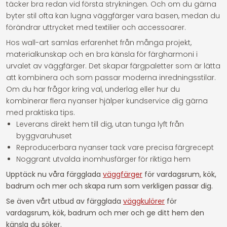
täcker bra redan vid första strykningen. Och om du gärna
byter stil ofta kan lugna väggfärger vara basen, medan du
förändrar uttrycket med textilier och accessoarer.
Hos wall-art samlas erfarenhet från många projekt,
materialkunskap och en bra känsla för färgharmoni i
urvalet av väggfärger. Det skapar färgpaletter som är lätta
att kombinera och som passar moderna inredningsstilar.
Om du har frågor kring val, underlag eller hur du
kombinerar flera nyanser hjälper kundservice dig gärna
med praktiska tips.
Leverans direkt hem till dig, utan tunga lyft från
byggvaruhuset
Reproducerbara nyanser tack vare precisa färgrecept
Noggrant utvalda inomhusfärger för riktiga hem
Upptäck nu våra färgglada
väggfärger
för vardagsrum, kök,
badrum och mer och skapa rum som verkligen passar dig.
Se även vårt utbud av färgglada
väggkulörer
för
vardagsrum, kök, badrum och mer och ge ditt hem den
känsla du söker.