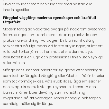
urvalet av idéer stort och fungerar med nästan alla
inredningsstilar.
Färgglad väggfärg: moderna egenskaper och kraftfull
färgeffekt
Modern färgglad väggfärg bygger på noggrant avstämda
formuleringar som kombinerar täckning, räckvidd och
praktisk användning i vardagen. En bra inomhusfärg
täcker ofta pålitligt redan vid första strykningen, är lätt att
rolla och torkar jämnt till en matt eller sidenmatt yta.
Resultatet blir en lugn och professionell finish utan synliga
rollermärken.
Många konsumenter orienterar sig gärna efter sökningar
som test av färgglad väggfärg eller Ökotest. Då är kriterier
som täckförmågeklass, våtskrubbklass, låga emissioner
och svag lukt särskilt viktiga. I synnerhet i sovrum och
barnrum är en boendevänlig sammansättning
avgörande, så att vardagen känns behaglig och färgen
samtidigt håller sig fin länge.