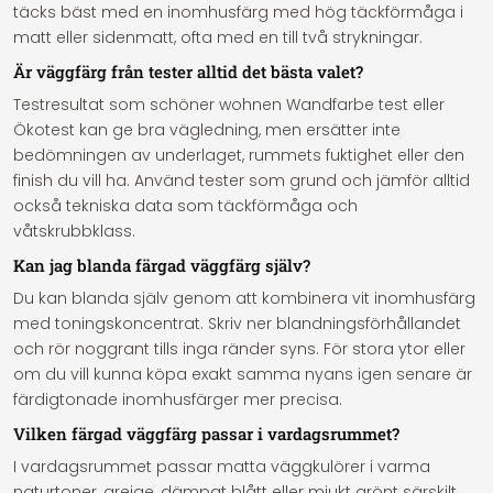
täcks bäst med en inomhusfärg med hög täckförmåga i
matt eller sidenmatt, ofta med en till två strykningar.
Är väggfärg från tester alltid det bästa valet?
Testresultat som schöner wohnen Wandfarbe test eller
Ökotest kan ge bra vägledning, men ersätter inte
bedömningen av underlaget, rummets fuktighet eller den
finish du vill ha. Använd tester som grund och jämför alltid
också tekniska data som täckförmåga och
våtskrubbklass.
Kan jag blanda färgad väggfärg själv?
Du kan blanda själv genom att kombinera vit inomhusfärg
med toningskoncentrat. Skriv ner blandningsförhållandet
och rör noggrant tills inga ränder syns. För stora ytor eller
om du vill kunna köpa exakt samma nyans igen senare är
färdigtonade inomhusfärger mer precisa.
Vilken färgad väggfärg passar i vardagsrummet?
I vardagsrummet passar matta väggkulörer i varma
naturtoner, greige, dämpat blått eller mjukt grönt särskilt