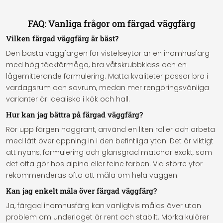
FAQ: Vanliga frågor om färgad väggfärg
Vilken färgad väggfärg är bäst?
Den bästa väggfärgen för vistelseytor är en inomhusfärg
med hög täckförmåga, bra våtskrubbklass och en
lågemitterande formulering. Matta kvaliteter passar bra i
vardagsrum och sovrum, medan mer rengöringsvänliga
varianter är idealiska i kök och hall.
Hur kan jag bättra på färgad väggfärg?
Rör upp färgen noggrant, använd en liten roller och arbeta
med lätt överlappning in i den befintliga ytan. Det är viktigt
att nyans, formulering och glansgrad matchar exakt, som
det ofta gör hos alpina eller feine farben. Vid större ytor
rekommenderas ofta att måla om hela väggen.
Kan jag enkelt måla över färgad väggfärg?
Ja, färgad inomhusfärg kan vanligtvis målas över utan
problem om underlaget är rent och stabilt. Mörka kulörer