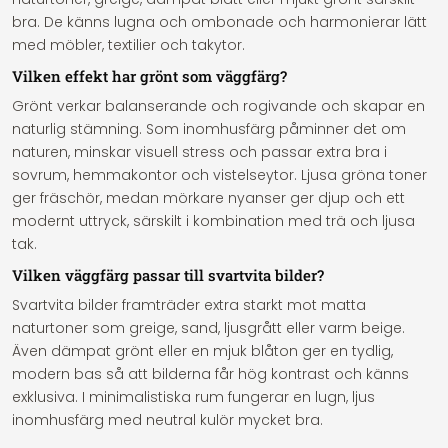
bra. De känns lugna och ombonade och harmonierar lätt
med möbler, textilier och takytor.
Vilken effekt har grönt som väggfärg?
Grönt verkar balanserande och rogivande och skapar en
naturlig stämning. Som inomhusfärg påminner det om
naturen, minskar visuell stress och passar extra bra i
sovrum, hemmakontor och vistelseytor. Ljusa gröna toner
ger fräschör, medan mörkare nyanser ger djup och ett
modernt uttryck, särskilt i kombination med trä och ljusa
tak.
Vilken väggfärg passar till svartvita bilder?
Svartvita bilder framträder extra starkt mot matta
naturtoner som greige, sand, ljusgrått eller varm beige.
Även dämpat grönt eller en mjuk blåton ger en tydlig,
modern bas så att bilderna får hög kontrast och känns
exklusiva. I minimalistiska rum fungerar en lugn, ljus
inomhusfärg med neutral kulör mycket bra.