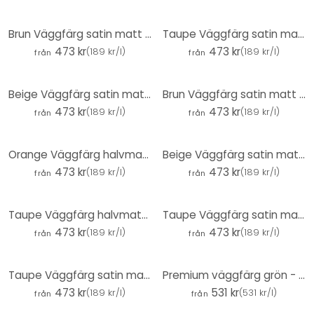
Brun Väggfärg satin matt I Friendly Fennel | skapa en mysig och lugn rumsatmosfär | THE COLOR KITCHE
Taupe Väggfärg satin matt I Opened Oyster | Skapa en atmosfär av diskret elegans | THE COLOR KITCHEN
473 kr
473 kr
(
189 kr/l
)
(
189 kr/l
)
från
från
Beige Väggfärg satin matt I Chilled Chai Latte | Rumsöppnande och lugnande | THE COLOR KITCHEN
Brun Väggfärg satin matt I Jellied Jostaberry | skapa en mysig och lugn rumsatmosfär| THE COLOR KITC
473 kr
473 kr
(
189 kr/l
)
(
189 kr/l
)
från
från
Orange Väggfärg halvmatt I Pure Papaya | energiskt inspirerande | THE COLOR KITCHEN
Beige Väggfärg satin matt I Pure Pampas | Rumsöppnande och lugnande | THE COLOR KITCHEN
473 kr
473 kr
(
189 kr/l
)
(
189 kr/l
)
från
från
Taupe Väggfärg halvmatt I Grey Pumpkin | Skapa en atmosfär av diskret elegans | THE COLOR KITCHEN
Taupe Väggfärg satin matt I Pumpkin Seed | Skapa en atmosfär av diskret elegans | THE COLOR KITCHEN
473 kr
473 kr
(
189 kr/l
)
(
189 kr/l
)
från
från
Taupe Väggfärg satin matt I Oyster Mushroom | Skapa en atmosfär av diskret elegans | THE COLOR KITCH
Premium väggfärg grön - Tygmatt väggfärg för inomhusbruk - PURO c5002 salvia grön
473 kr
531 kr
(
189 kr/l
)
(
531 kr/l
)
från
från