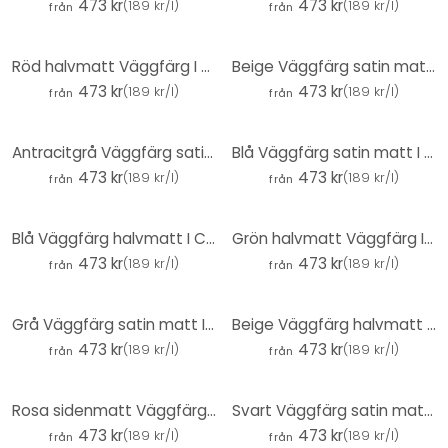
473 kr
473 kr
(
189 kr/l
)
(
189 kr/l
)
från
från
Röd halvmatt Väggfärg I Simple Safron | passionerad och full av energi | THE COLOR KITCHEN
Beige Väggfärg satin matt I Precious Popcorn | Rumsöppnande och lugnande | THE COLOR KITCHEN
473 kr
473 kr
(
189 kr/l
)
(
189 kr/l
)
från
från
Antracitgrå Väggfärg satin matt I Poppy Seed | skapa en elegant, modern atmosfär | THE COLOR KITCHEN
Blå Väggfärg satin matt I Blue Herring | med lugnande effekt | THE COLOR KITCHEN
473 kr
473 kr
(
189 kr/l
)
(
189 kr/l
)
från
från
Blå Väggfärg halvmatt I Classic Cornflower | med lugnande effekt | THE COLOR KITCHEN
Grön halvmatt Väggfärg I Warm Wasabi | Skapa rumsharmoni | DET FÄRGGLADA KÖKET
473 kr
473 kr
(
189 kr/l
)
(
189 kr/l
)
från
från
Grå Väggfärg satin matt I Poised Pepper | skapa en elegant, modern atmosfär | THE COLOR KITCHEN
Beige Väggfärg halvmatt I Nutty Nutmeg | Rumsöppnande och lugnande | THE COLOR KITCHEN
473 kr
473 kr
(
189 kr/l
)
(
189 kr/l
)
från
från
Rosa sidenmatt Väggfärg I Cotton Candy | lugnande och inbjudande atmosfär | THE COLOR KITCHEN
Svart Väggfärg satin matt I Casual Caviar | för rum med sofistikering | THE COLOR KITCHEN
473 kr
473 kr
(
189 kr/l
)
(
189 kr/l
)
från
från