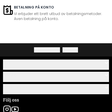
BETALNING PÅ KONTO
Vi erbjuder ett brett utbud av betalningsmetoder.
Även betalning på konto.
Integritetspolicy
·
Ångerrätt
Hjälp
Kontakta
Servis
Om oss
Monteringsanvisningar
Information
Frågor & svar
Materialöversikt
Allmänna villkor
Följ oss
Spåra leverans
Företagsinformation