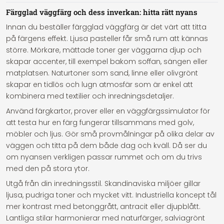
Färgglad väggfärg och dess inverkan: hitta rätt nyans
Innan du beställer färgglad väggfärg är det värt att titta
på färgens effekt. Ljusa pasteller får små rum att kännas
större. Mörkare, mättade toner ger väggarna djup och
skapar accenter, till exempel bakom soffan, sängen eller
matplatsen. Naturtoner som sand, linne eller olivgrönt
skapar en tidlös och lugn atmosfär som är enkel att
kombinera med textilier och inredningsdetaljer.
Använd färgkartor, prover eller en väggfärgssimulator för
att testa hur en färg fungerar tillsammans med golv,
möbler och ljus. Gör små provmålningar på olika delar av
väggen och titta på dem både dag och kväll. Då ser du
om nyansen verkligen passar rummet och om du trivs
med den på stora ytor.
Utgå från din inredningsstil. Skandinaviska miljöer gillar
ljusa, pudriga toner och mycket vitt. Industriella koncept tål
mer kontrast med betonggrått, antracit eller djupblått.
Lantliga stilar harmonierar med naturfärger, salviagrönt