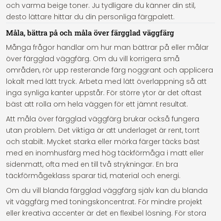
och varma beige toner. Ju tydligare du känner din stil,
desto lättare hittar du din personliga färgpalett.
Måla, bättra på och måla över färgglad väggfärg
Många frågor handlar om hur man bättrar på eller målar
över färgglad väggfärg. Om du vill korrigera små
områden, rör upp resterande färg noggrant och applicera
lokalt med lätt tryck. Arbeta med lätt överlappning så att
inga synliga kanter uppstår. För större ytor är det oftast
bäst att rolla om hela väggen för ett jämnt resultat.
Att måla över färgglad väggfärg brukar också fungera
utan problem. Det viktiga är att underlaget är rent, torrt
och stabilt. Mycket starka eller mörka färger täcks bäst
med en inomhusfärg med hög täckförmåga i matt eller
sidenmatt, ofta med en till två strykningar. En bra
täckförmågeklass sparar tid, material och energi.
Om du vill blanda färgglad väggfärg själv kan du blanda
vit väggfärg med toningskoncentrat. För mindre projekt
eller kreativa accenter är det en flexibel lösning. För stora