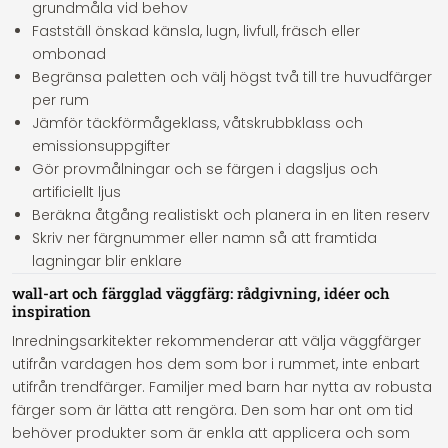
grundmåla vid behov
Fastställ önskad känsla, lugn, livfull, fräsch eller
ombonad
Begränsa paletten och välj högst två till tre huvudfärger
per rum
Jämför täckförmågeklass, våtskrubbklass och
emissionsuppgifter
Gör provmålningar och se färgen i dagsljus och
artificiellt ljus
Beräkna åtgång realistiskt och planera in en liten reserv
Skriv ner färgnummer eller namn så att framtida
lagningar blir enklare
wall-art och färgglad väggfärg: rådgivning, idéer och
inspiration
Inredningsarkitekter rekommenderar att välja väggfärger
utifrån vardagen hos dem som bor i rummet, inte enbart
utifrån trendfärger. Familjer med barn har nytta av robusta
färger som är lätta att rengöra. Den som har ont om tid
behöver produkter som är enkla att applicera och som