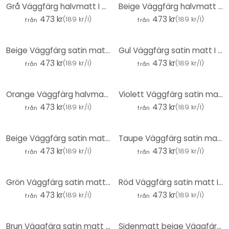
Grå Väggfärg halvmatt I Grey Salt | skapa en elegant, modern atmosfär | THE COLOR KITCHEN
Beige Väggfärg halvmatt I Himalaya Salt | Rumsbildande och lugnande | THE COLOR KITCHEN
473 kr
473 kr
(
189 kr/l
)
(
189 kr/l
)
från
från
Beige Väggfärg satin matt I Sweet Strawberry | Rumsöppnande och lugnande | THE COLOR KITCHEN
Gul Väggfärg satin matt I Mighty Mango | vitaliserande effekt | THE COLOR KITCHEN
473 kr
473 kr
(
189 kr/l
)
(
189 kr/l
)
från
från
Orange Väggfärg halvmatt I Pretty Pumpkin | energiskt inspirerande | THE COLOR KITCHEN
Violett Väggfärg satin matt I Feminin Fig | vitaliserande rumskaraktär | THE COLOR KITCHEN
473 kr
473 kr
(
189 kr/l
)
(
189 kr/l
)
från
från
Beige Väggfärg satin matt I Muscat Wine | Rumsbildande och lugnande | THE COLOR KITCHEN
Taupe Väggfärg satin matt I Aesthetic Ajwain | Skapa en atmosfär av diskret elegans | THE COLOR KITC
473 kr
473 kr
(
189 kr/l
)
(
189 kr/l
)
från
från
Grön Väggfärg satin matt I Specific Spirulina | Skapa harmoni i ett rum | THE COLOR KITCHEN
Röd Väggfärg satin matt I Rödaktig kastanj | passionerad och full av energi | THE COLOR KITCHEN
473 kr
473 kr
(
189 kr/l
)
(
189 kr/l
)
från
från
Brun Väggfärg satin matt I Passionsfrukt | skapa en mysig och lugn rumsatmosfär| THE COLOR KITCHEN
Sidenmatt beige Väggfärg I Chalky Chickpeas | Rumsöppnande och lugnande | THE COLOR KITCHEN