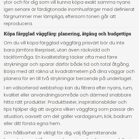
ytor och för dig som vill kunna köpa exakt samma nyans
igen senare är färdigtonade inomhusfärger med definierat
färgnummer mer lämpliga, eftersom tonen går att
reproducera.
Köpa färgglad väggfärg: planering, åtgång och budgettips
Om du vill köpa färgglad väggfärg prisvärt bör du inte
bara jämföra literpriset, utan även räckvidd och
täckförmåga. En kvalitetsfärg täcker ofta med färre
strykningar och sparar därför både tid och total åtgång.
Börja med att räkna ut kvadratmetern på dina väggar och
planera för en till två strykningar beroende på underlaget.
I en välsorterad webbshop kan du filtrera efter nyans, rum,
kvalitet eller användningsområde och därmed snabbare
hitta rätt produkter. Produkttexter, inspirationsbilder och
tips hjälper dig att avgöra vilken väggfärg som passar din
situation, oavsett om det gäller vardagsrum, kök, badrum
eller ditt första egna hem.
Om hållbarhet är viktigt för dig, välj lågemitterande