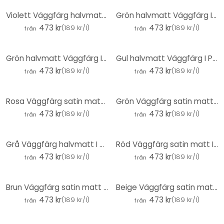
Violett Väggfärg halvmatt I Leafy Lavender | vitaliserande rumskaraktär | THE COLOR KITCHEN
Grön halvmatt Väggfärg I Magical Mint | skapa rumsharmoni | THE COLOR KITCHEN
473 kr
473 kr
(
189 kr/l
)
(
189 kr/l
)
från
från
Grön halvmatt Väggfärg I Typical Trout | Skapa rumsharmoni | DET FÄRGGLADA KÖKET
Gul halvmatt Väggfärg I Playful Pineapple | uppfriskande effekt | THE COLOR KITCHEN
473 kr
473 kr
(
189 kr/l
)
(
189 kr/l
)
från
från
Rosa Väggfärg satin matt I Masterfully Macaron | lekfull och glad karaktär | THE COLOR KITCHEN
Grön Väggfärg satin matt I Mellow Matcha | Skapa rumsharmoni | THE COLOR KITCHEN
473 kr
473 kr
(
189 kr/l
)
(
189 kr/l
)
från
från
Grå Väggfärg halvmatt I Calm Clam | skapa en elegant, modern atmosfär | THE COLOR KITCHEN
Röd Väggfärg satin matt I Sweet Marmelade | passionerad och full av energi | THE COLOR KITCHEN
473 kr
473 kr
(
189 kr/l
)
(
189 kr/l
)
från
från
Brun Väggfärg satin matt I Dynamic Date | skapa en mysig och lugn rumsatmosfär | THE COLOR KITCHEN
Beige Väggfärg satin matt I Flat White Coffee | Rumsöppnande och lugnande | THE COLOR KITCHEN
473 kr
473 kr
(
189 kr/l
)
(
189 kr/l
)
från
från