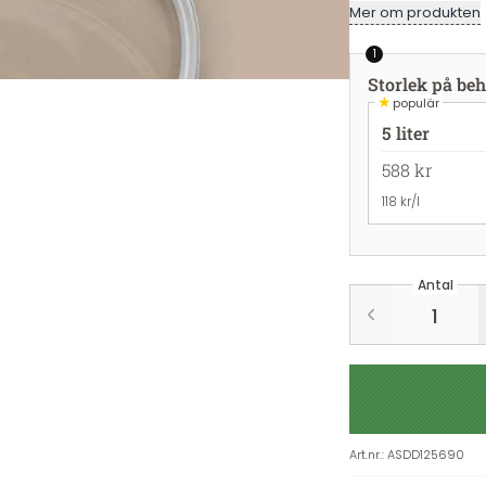
Mer om produkten
1
Storlek på beh
★
populär
5 liter
588 kr
118 kr/l
Antal
Art.nr.
:
ASDD125690