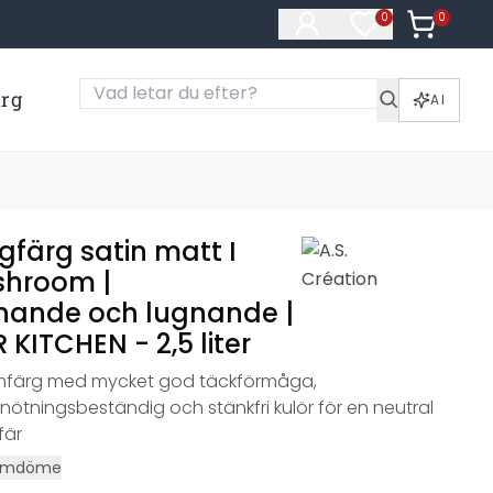
0
Artiklar i
0
Artiklar på öns
ärg
AI
gfärg satin matt I
shroom |
ande och lugnande |
KITCHEN - 2,5 liter
umfärg med mycket god täckförmåga,
nötningsbeständig och stänkfri kulör för en neutral
fär
mdöme