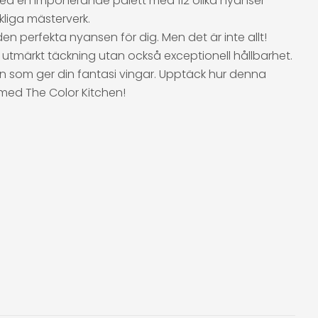
 Med en imponerande palett med 112 olika nyanser
kliga mästerverk.
den perfekta nyansen för dig. Men det är inte allt!
 utmärkt täckning utan också exceptionell hållbarhet.
en som ger din fantasi vingar. Upptäck hur denna
 med The Color Kitchen!