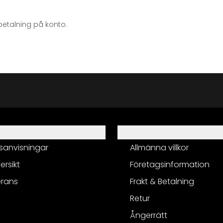
betalning på konto.
Information
sanvisningar
Allmänna villkor
ersikt
Företagsinformation
erans
Frakt & Betalning
Retur
Ångerrätt