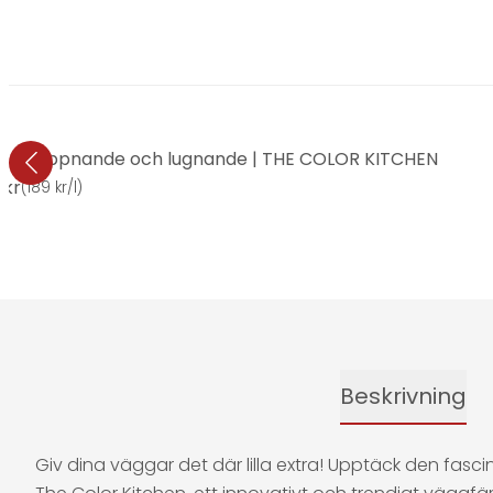
| Rumsöppnande och lugnande | THE COLOR KITCHEN
 kr
(
189 kr/l
)
Beskrivning
Giv dina väggar det där lilla extra! Upptäck den fasc