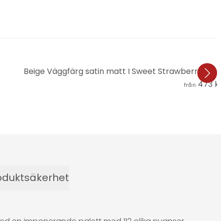
Beige Väggfärg satin matt I Sweet Strawberry |
473 k
från
oduktsäkerhet