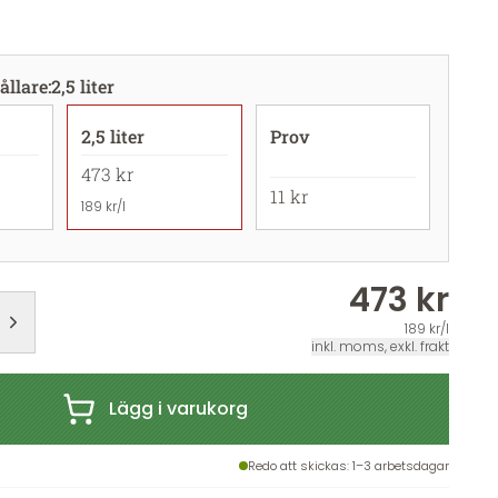
ållare
:
2,5 liter
2,5 liter
Prov
473 kr
11 kr
189 kr/l
473 kr
189 kr/l
inkl. moms, exkl. frakt
Lägg i varukorg
Redo att skickas
: 1–3 arbetsdagar