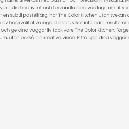
rgmärke, tillverkas med passion och precision i Tyskland.
ka din kreativitet och förvandla dina vardagsrum till ver
er en subtil pastellfärg, har The Color Kitchen utan tvekan 
högkvalitativa ingredienser, vilket inte bara resulterar i
och ge dina väggar liv tack vare The Color Kitchen, färg
um, utan också din kreativa vision. Piffa upp dina väggar