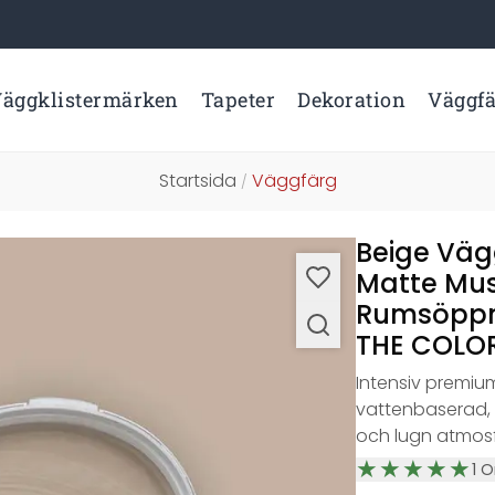
äggklistermärken
Tapeter
Dekoration
Väggf
Startsida
Väggfärg
/
Beige Väg
Matte Mu
Rumsöppn
THE COLOR 
Intensiv premi
vattenbaserad, 
och lugn atmos
1
O