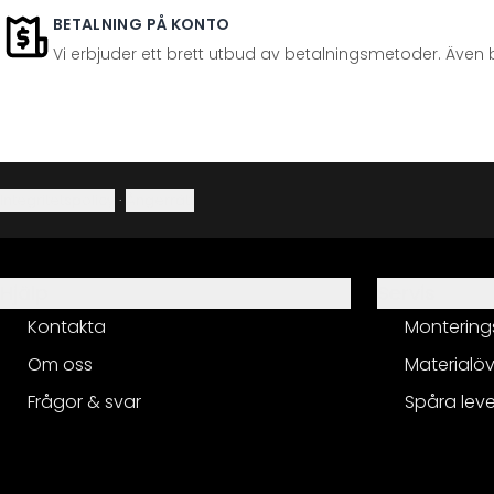
BETALNING PÅ KONTO
Vi erbjuder ett brett utbud av betalningsmetoder. Även 
Integritetspolicy
·
Ångerrätt
Hjälp
Servis
Kontakta
Montering
Om oss
Materialöv
Frågor & svar
Spåra lev