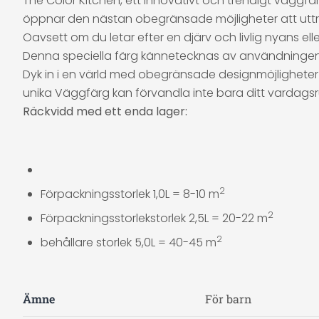
The Color Kitchen, ett innovativt och trendigt väggfä
öppnar den nästan obegränsade möjligheter att uttryc
Oavsett om du letar efter en djärv och livlig nyans ell
Denna speciella färg kännetecknas av användningen av 
Dyk in i en värld med obegränsade designmöjligheter 
unika Väggfärg kan förvandla inte bara ditt vardagsr
Räckvidd med ett enda lager:
2
Förpackningsstorlek 1,0L = 8-10 m
2
Förpackningsstorlekstorlek 2,5L = 20-22 m
2
behållare storlek 5,0L = 40-45 m
Ämne
För barn