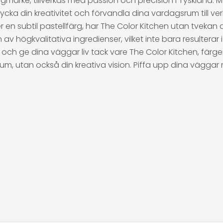
rgmärke, tillverkas med passion och precision i Tyskland.
ka din kreativitet och förvandla dina vardagsrum till ver
er en subtil pastellfärg, har The Color Kitchen utan tvekan 
högkvalitativa ingredienser, vilket inte bara resulterar i
och ge dina väggar liv tack vare The Color Kitchen, färg
um, utan också din kreativa vision. Piffa upp dina väggar