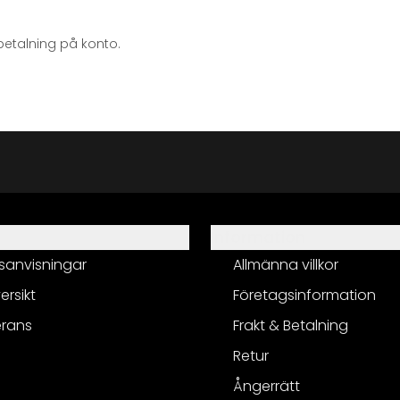
betalning på konto.
Information
sanvisningar
Allmänna villkor
ersikt
Företagsinformation
erans
Frakt & Betalning
Retur
Ångerrätt