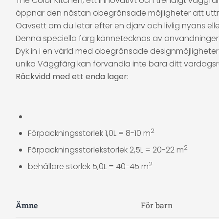
The Color Kitchen, ett innovativt och trendigt väggfä
öppnar den nästan obegränsade möjligheter att uttryc
Oavsett om du letar efter en djärv och livlig nyans ell
Denna speciella färg kännetecknas av användningen av 
Dyk in i en värld med obegränsade designmöjligheter 
unika Väggfärg kan förvandla inte bara ditt vardagsr
Räckvidd med ett enda lager:
2
Förpackningsstorlek 1,0L = 8-10 m
2
Förpackningsstorlekstorlek 2,5L = 20-22 m
2
behållare storlek 5,0L = 40-45 m
Ämne
För barn