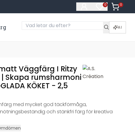
0
Artiklar i
0
Artiklar på öns
ärg
AI
matt Väggfärg I Ritzy
 | Skapa rumsharmoni
GGLADA KÖKET - 2,5
umfärg med mycket god täckförmåga,
nötningsbeständig och stänkfri färg för kreativa
Omdömen