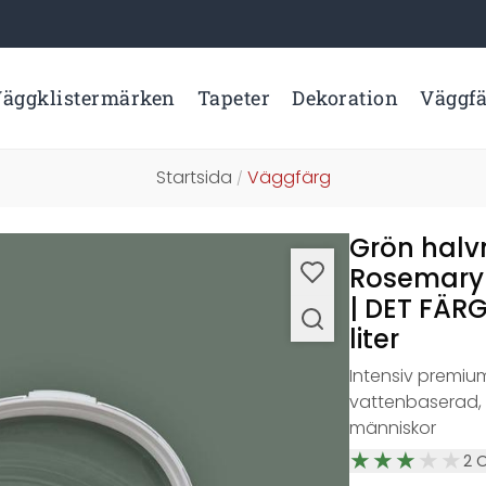
äggklistermärken
Tapeter
Dekoration
Väggf
Startsida
Väggfärg
/
Grön halv
Rosemary
| DET FÄR
liter
Intensiv premi
vattenbaserad, 
människor
2