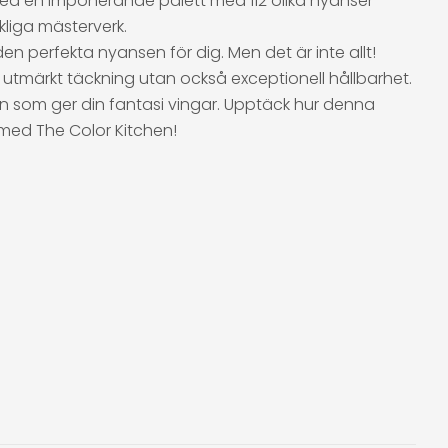
 Med en imponerande palett med 112 olika nyanser
kliga mästerverk.
den perfekta nyansen för dig. Men det är inte allt!
 utmärkt täckning utan också exceptionell hållbarhet.
en som ger din fantasi vingar. Upptäck hur denna
 med The Color Kitchen!