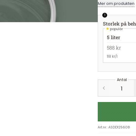
Mer om produkten
1
Storlek på beh
★
populär
5 liter
588 kr
118 kr/l
Antal
Art.nr.
:
ASDD125608