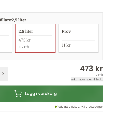
ållare
:
2,5 liter
2,5 liter
Prov
473 kr
11 kr
189 kr/l
473 kr
189 kr/l
inkl. moms, exkl. frakt
Lägg i varukorg
Redo att skickas
: 1–3 arbetsdagar