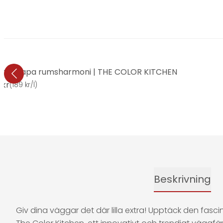
nt | Skapa rumsharmoni | THE COLOR KITCHEN
 kr
(
189 kr/l
)
Beskrivning
Giv dina väggar det där lilla extra! Upptäck den fasc