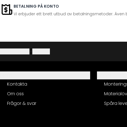
BETALNING PÅ KONTO
Vi erbjuder ett brett utbud av betalningsmetoder. Även 
Integritetspolicy
·
Ångerrätt
Hjälp
Servis
Kontakta
Montering
Om oss
Materialöv
Frågor & svar
Spåra lev