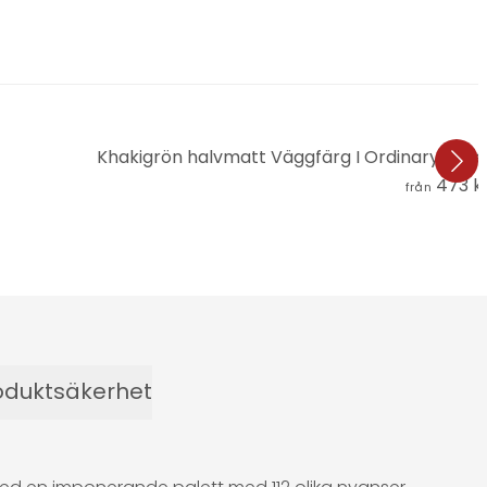
Khakigrön halvmatt Väggfärg I Ordinary Oli
473 k
från
oduktsäkerhet