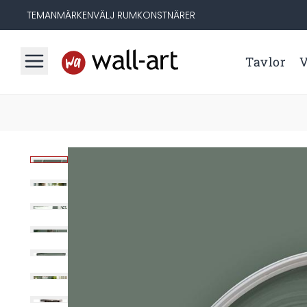
TEMAN
MÄRKEN
VÄLJ RUM
KONSTNÄRER
Tavlor
V