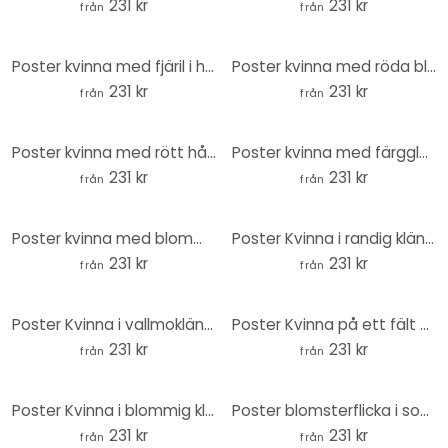
231 kr
231 kr
från
från
Poster kvinna med fjäril i håret - Hülya - Rund
Poster kvinna med röda blommor och mönstrad klänning - Hülya - Rund
231 kr
231 kr
från
från
Poster kvinna med rött hår och blommor - Hülya - Rund
Poster kvinna med färgglad blomkrona - Hülya - Rund
231 kr
231 kr
från
från
Poster kvinna med blommor i håret - Hülya - Rund
Poster Kvinna i randig klänning med orangea blommor - Hülya - Rund
231 kr
231 kr
från
från
Poster Kvinna i vallmoklänning - Hülya - Rund
Poster Kvinna på ett fält med gyllene blad - Hülya - Rund
231 kr
231 kr
från
från
Poster Kvinna i blommig klänning med fjäril - Hülya - Rund
Poster blomsterflicka i sommarträdgård - Hülya - Rund
231 kr
231 kr
från
från