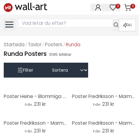
0
0
Artikla
Artiklar på 
AI
Startsida
Tavlor
Posters
Runda
/
/
/
Runda Posters
1095
Artiklar
Filter
Poster Heine - Blommiga hälsningar från rymden - Astro Cruise - Rund
Poster Fredriksson - Marmor & pärlemor - Rund
231 kr
231 kr
från
från
Poster Fredriksson - Marmorerad bergskedja - Rund
Poster Fredriksson - Marmorerade blad - Rund
231 kr
231 kr
från
från