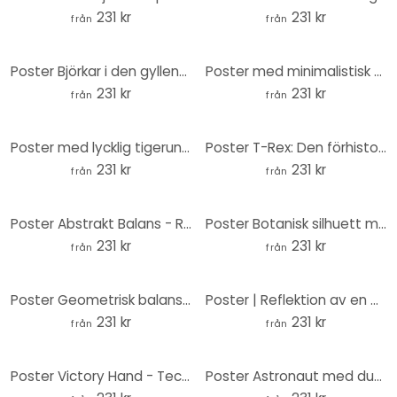
231 kr
231 kr
från
från
Poster Björkar i den gyllene morgondaggen - Cui - Round
Poster med minimalistisk bergsskiss - Alma - Rund
231 kr
231 kr
från
från
Poster med lycklig tigerunge - Magnusson - Rund
Poster T-Rex: Den förhistoriska tidens vilda ansikte - Jaszke - Rund
231 kr
231 kr
från
från
Poster Abstrakt Balans - Retro bågar och cirklar - Costa - Rund
Poster Botanisk silhuett med utsmyckad geometri - Costa - Rund
231 kr
231 kr
från
från
Poster Geometrisk balans - Abstrakt komposition - Costa - Rund
Poster | Reflektion av en giraff i det vilda - Amtmann - Rund
231 kr
231 kr
från
från
Poster Victory Hand - Tecken på fred och seger - Bühler - Rund
Poster Astronaut med duva - Kuryliuk - Rund