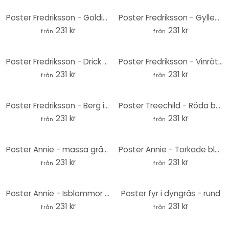
Poster Fredriksson - Goldige Spur im Nebel - Rund
Poster Fredriksson - Gyllene bläck med nyanser i rosé - Runda
231 kr
231 kr
från
från
Poster Fredriksson - Drick kaffe och gör gott - Runda
Poster Fredriksson - Vinrött och bärnstensfärgat - Rund
231 kr
231 kr
från
från
Poster Fredriksson - Berg i det gyllene månskenet - Rund
Poster Treechild - Röda berg i Japandi-stil - Rund
231 kr
231 kr
från
från
Poster Annie - massa gräs - rund
Poster Annie - Torkade blad - Rund
231 kr
231 kr
från
från
Poster Annie - Isblommor - Rund
Poster fyr i dyngräs - rund
231 kr
231 kr
från
från