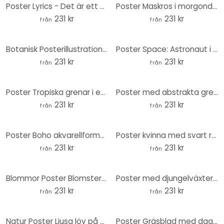
Poster Lyrics - Det är ett slags magi - Runda
Poster Maskros i morgondagg - Treechild - Round
231 kr
231 kr
från
från
Botanisk Posterillustration av en kamelia - Walcott - Rund
Poster Space: Astronaut i en båt - Nicebleed - Round
231 kr
231 kr
från
från
Poster Tropiska grenar i ett mjukt färgspel - Costa - Rund
Poster med abstrakta grenar med tropiskt utseende - Costa - Rund
231 kr
231 kr
från
från
Poster Boho akvarellformer i bruna toner - Costa - Rund
Poster kvinna med svart randig klänning - Müller - Rund
231 kr
231 kr
från
från
Blommor Poster Blomsterprakt i lila toner - Illustration av anis - Rund
Poster med djungelväxter - Jaszke - Rund
231 kr
231 kr
från
från
Natur Poster Ljusa löv på hösten - Jaszke - Rund
Poster Gräsblad med daggdroppar - Sillen - Rund