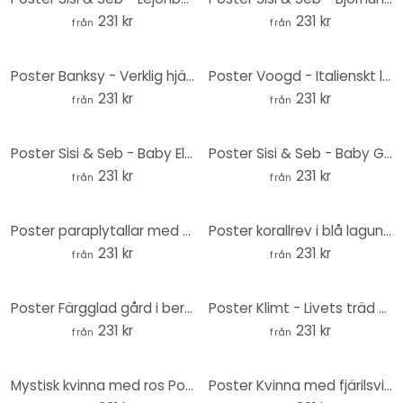
231 kr
231 kr
från
från
Poster Banksy - Verklig hjälte - Rund
Poster Voogd - Italienskt landskap med paraplytallar - Rund
231 kr
231 kr
från
från
Poster Sisi & Seb - Baby Elephant - Rund
Poster Sisi & Seb - Baby Giraff - Rund
231 kr
231 kr
från
från
Poster paraplytallar med vinjettering - Round
Poster korallrev i blå lagun - DigitalArtsi - Round
231 kr
231 kr
från
från
Poster Färgglad gård i bergen - DigitalArtsi - Round
Poster Klimt - Livets träd - Rund
231 kr
231 kr
från
från
Mystisk kvinna med ros Poster - Hülya - Rund
Poster Kvinna med fjärilsvingar - Hülya - Rund