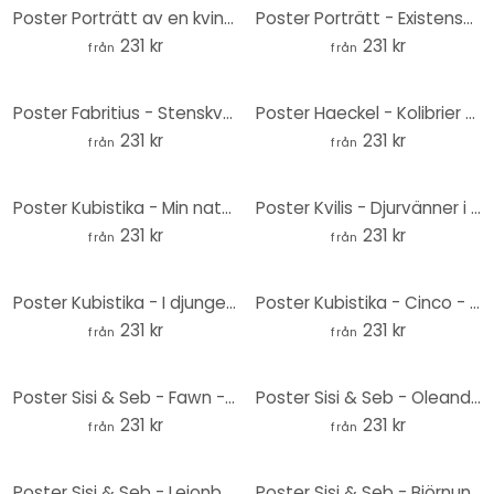
Poster Porträtt av en kvinna - Lämna runt - Hülya
Poster Porträtt - Existensen runt - Hülya
231 kr
231 kr
från
från
Poster Fabritius - Stenskvättan - Rund
Poster Haeckel - Kolibrier - Rund
231 kr
231 kr
från
från
Poster Kubistika - Min natur - Rund
Poster Kvilis - Djurvänner i djungeln - Rund
231 kr
231 kr
från
från
Poster Kubistika - I djungeln - Rund
Poster Kubistika - Cinco - Rund
231 kr
231 kr
från
från
Poster Sisi & Seb - Fawn - Rund
Poster Sisi & Seb - Oleander - Rund
231 kr
231 kr
från
från
Poster Sisi & Seb - Lejonbebis - Rund
Poster Sisi & Seb - Björnunge - Rund