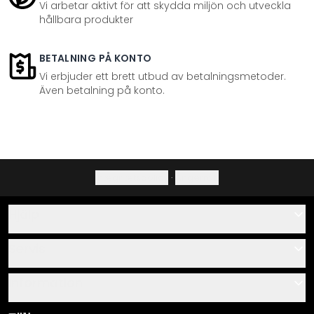
Vi arbetar aktivt för att skydda miljön och utveckla
hållbara produkter
BETALNING PÅ KONTO
Vi erbjuder ett brett utbud av betalningsmetoder.
Även betalning på konto.
Integritetspolicy
·
Ångerrätt
Hjälp
Kontakta
Servis
Om oss
Monteringsanvisningar
Information
Frågor & svar
Materialöversikt