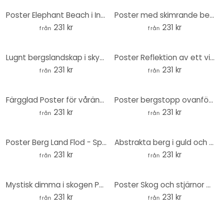
Poster Elephant Beach i Indien - Floder - Rund
Poster med skimrande bergslandskap - SpaceFrog Designs
231 kr
231 kr
från
från
Lugnt bergslandskap i skymningen Poster - SpaceFrog Designs - Round
Poster Reflektion av ett vinterlandskap - SpaceFrog Designs - Round
231 kr
231 kr
från
från
Färgglad Poster för våräng - SpaceFrog Designs - Round
Poster bergstopp ovanför molnen - SpaceFrog Designs - Round
231 kr
231 kr
från
från
Poster Berg Land Flod - SpaceFrog Designs - Rund
Abstrakta berg i guld och blått Poster - SpaceFrog Designs - Round
231 kr
231 kr
från
från
Mystisk dimma i skogen Poster - SpaceFrog Designs - Round
Poster Skog och stjärnor på natten - SpaceFrog Designs - Rund
231 kr
231 kr
från
från