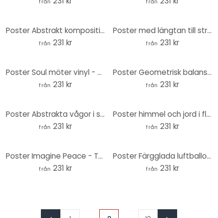
231 kr
231 kr
från
från
Poster Abstrakt komposition i varma jordtoner - Al Dafai - Round
Poster med längtan till strand och hav - Soley - Rund
231 kr
231 kr
från
från
Poster Soul möter vinyl - Musik för själen - Harrison - Round
Poster Geometrisk balans i blått och vitt - Paksoylu - Rund
231 kr
231 kr
från
från
Poster Abstrakta vågor i skymningsljuset - Alpenglow Workshop - Round
Poster himmel och jord i flödande färger - Alpenglow Workshop - Round
231 kr
231 kr
från
från
Poster Imagine Peace - Två för fred och hopp - Retrodrome - Rund
Poster Färgglada luftballonger på himlen - Menina Lisboa - Rund
231 kr
231 kr
från
från