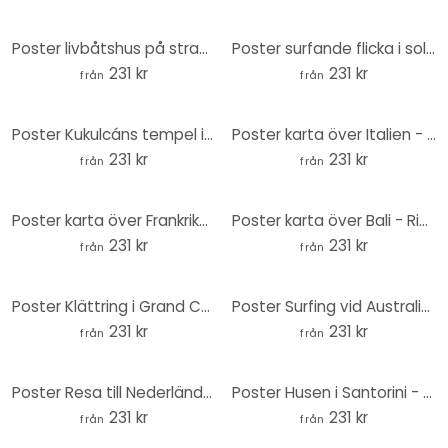
Poster livbåtshus på stranden - Rivers - Rund
Poster surfande flicka i solnedgång - Rivers - Round
231 kr
231 kr
från
från
Poster Kukulcáns tempel i Chichén Itzá - Rivers - Runda
Poster karta över Italien - Rivers - Rund
231 kr
231 kr
från
från
Poster karta över Frankrike - Rivers - Rund
Poster karta över Bali - Rivers - Rund
231 kr
231 kr
från
från
Poster Klättring i Grand Canyon - Floder - Runt
Poster Surfing vid Australiens kust - Floder - Rund
231 kr
231 kr
från
från
Poster Resa till Nederländerna - Floder - Runda
Poster Husen i Santorini - Floder - Rivers
231 kr
231 kr
från
från