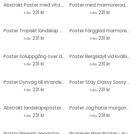
Abstrakt Poster med vita palmblad - Kulik - Round
Poster med marmorerade vågor i turkos och guld - Haase - Rund
231 kr
231 kr
från
från
Poster Tropiskt landskap med palmer - Haase - Rund
Poster Färgglad marmorering abstrakt - Gokhale - Rund
231 kr
231 kr
från
från
Poster Soluppgång över den abstrakta öknen - Playell - Round
Poster Bergsidyll vid kvällssjön - Bing Li - Rund
231 kr
231 kr
från
från
Poster Dynväg till stranden - Rund - Hobday
Poster Stay Classy Sassy och lite Bad Assy - Wilson - Rund
231 kr
231 kr
från
från
Abstrakt landskapsposter med metalliska färger - Alma - Rund
Poster Jag hatar morgonmänniskor - Tvättbjörn - Magnusson - Rund
231 kr
231 kr
från
från
Poster Elegant gepard med solglasögon - Oltmanns - Round
Flygande Ninja Poster - Kulik - Rund