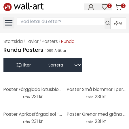
0
0
Artikla
Artiklar på 
AI
Startsida
Tavlor
Posters
Runda
/
/
/
Runda Posters
1095
Artiklar
Filter
Poster Färgglada lotusblommor - Cubistika - Rund
Poster Små blommor i persikofärger - Cubistika - Rund
231 kr
231 kr
från
från
Poster Aprikosfärgad sol - Cubistika - Rund
Poster Grenar med gröna blad - UN Designs - Round
231 kr
231 kr
från
från