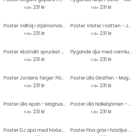
231 kr
231 kr
från
från
Poster Valhaj i stjärnornas hav - Cakir - Round
Poster Växter i natten - Jaszke - Rund
231 kr
231 kr
från
från
Poster Abstrakt sprucket mönster i beige - Alma - Rund
Flygande djur med varmluftsballong Poster - Skellern - Rund
231 kr
231 kr
från
från
Poster Jordens färger: Flödande komposition - Meikle - Rund
Poster Lilla Giraffen - Magnusson - Rund
231 kr
231 kr
från
från
Poster Lilla Apan - Magnusson - Rund
Poster Lilla Nallebjörnen - Magnusson - Rund
231 kr
231 kr
från
från
Poster DJ apa med hörlurar - Magnusson - Rund
Poster Fina gräs i höstljus - Collins - Rund