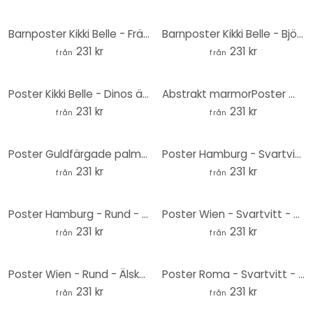
Barnposter Kikki Belle - Fräcka apor - Rund
Barnposter Kikki Belle - Björnar och bin - Rund
231 kr
231 kr
från
från
Poster Kikki Belle - Dinos äventyr - Rund
Abstrakt marmorPoster med blå och guldeffekt - Rund
231 kr
231 kr
från
från
Poster Guldfärgade palmblad abstrakt - Rund
Poster Hamburg - Svartvitt - Rund - Love your City
231 kr
231 kr
från
från
Poster Hamburg - Rund - Älska din stad
Poster Wien - Svartvitt - Rund - Love your City
231 kr
231 kr
från
från
Poster Wien - Rund - Älska din stad
Poster Roma - Svartvitt - Rund - Love your City
231 kr
231 kr
från
från