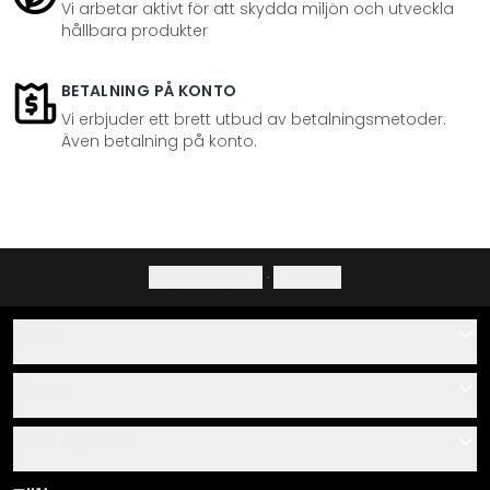
Vi arbetar aktivt för att skydda miljön och utveckla
hållbara produkter
BETALNING PÅ KONTO
Vi erbjuder ett brett utbud av betalningsmetoder.
Även betalning på konto.
Integritetspolicy
·
Ångerrätt
Hjälp
Kontakta
Servis
Om oss
Monteringsanvisningar
Information
Frågor & svar
Materialöversikt