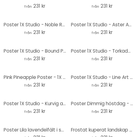
231 kr
231 kr
från
från
Poster 1X Studio - Noble Rose - Rund
Poster 1X Studio - Aster Aprikos - Rund
231 kr
231 kr
från
från
Poster 1X Studio - Bound Pampas Grass - Rund
Poster 1X Studio - Torkade gräs - Rund
231 kr
231 kr
från
från
Pink Pineapple Poster - 1X Studio - Rund
Poster 1X Studio - Line Art Kvinnoporträtt - Rund
231 kr
231 kr
från
från
Poster 1X Studio - Kurvig abstraktion - Rund
Poster Dimmig höstdag - Eisenmann - Rund
231 kr
231 kr
från
från
Poster Lila lavendelfält i solnedgången - Cevik - Runda
Frostat kuperat landskap Poster - Eisenmann - Rund