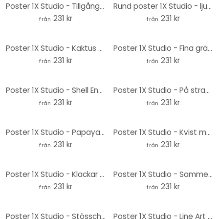
Poster 1X Studio - Tillgång till stranden vid sanddynerna - Rund
Rund poster 1X Studio - ljusspel i svartvitt
231 kr
231 kr
från
från
Poster 1X Studio - Kaktus - Rund
Poster 1X Studio - Fina gräs - Rund
231 kr
231 kr
från
från
Poster 1X Studio - Shell Ensemble - Rund
Poster 1X Studio - På stranden - Rund
231 kr
231 kr
från
från
Poster 1X Studio - Papaya - Rund
Poster 1X Studio - Kvist med fina blommor - Rund
231 kr
231 kr
från
från
Poster 1X Studio - Klackar - Runda
Poster 1X Studio - Sammetspumps - Rund
231 kr
231 kr
från
från
Poster 1X Studio - Stösschen - Rund
Poster 1X Studio - Line Art Floral - Minimalistiska blommor - Rund