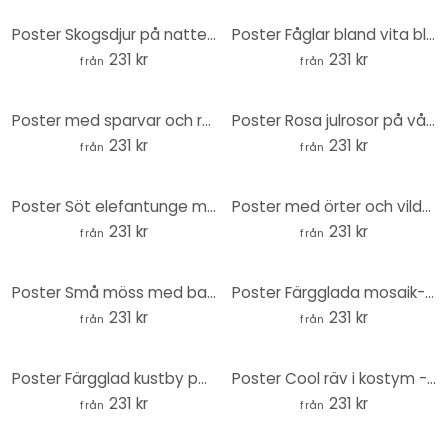
Poster Skogsdjur på natten - UN Designs - Rund
Poster Fåglar bland vita blommor - UN Designs - Round
231 kr
231 kr
från
från
Poster med sparvar och rödhakar - UN Designs - Round
Poster Rosa julrosor på våren - UN Designs - Round
231 kr
231 kr
från
från
Poster Söt elefantunge mellan bohogrenar - UN Designs - Round
Poster med örter och vildblommor - UN Designs - Round
231 kr
231 kr
från
från
Poster Små möss med ballonger - UN Designs - Round
Poster Färgglada mosaik-trianglar - Jaszke - Rund
231 kr
231 kr
från
från
Poster Färgglad kustby på sommaren - Bonne Müller - Rund
Poster Cool räv i kostym - Magnusson - Rund
231 kr
231 kr
från
från