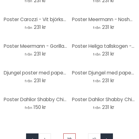
231 kr
231 kr
från
från
Poster Carozzi - Vit björkskog med röda blad - Rund
Poster Meermann - Noshörningen - Rund
231 kr
231 kr
från
från
Poster Meermann - Gorillan - Rund
Poster Heliga tallskogen - Ryu - Runda
231 kr
231 kr
från
från
Djungel poster med papegojor nattgrön - Blomstersmycke Dekor - Rund
Poster Djungel med papegojor Grön - Blomstersmycke - Rund
231 kr
231 kr
från
från
Poster Dahlior Shabby Chic Rosa - Blomstersmycke - Rund
Poster Dahlior Shabby Chic Beige - Blomstersmycke - Rund
150 kr
231 kr
från
från