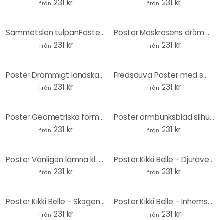
231 kr
231 kr
från
från
Sammetslen tulpanPoster i svart - Paksoylu - Rund
Poster Maskrosens dröm på våren - Paksoylu - Rund
231 kr
231 kr
från
från
Poster Drömmigt landskap med trägång - Fantasifull - Rund
Fredsduva Poster med små blommor - Bloom - Rund
231 kr
231 kr
från
från
Poster Geometriska former i orange-rosa - 1X Studio - Rund
Poster ormbunksblad silhuett - 1X Studio - Rund
231 kr
231 kr
från
från
Poster Vänligen lämna kl. 9 - Fritsch - Runda
Poster Kikki Belle - Djuräventyr på landsbygden - Rund
231 kr
231 kr
från
från
Poster Kikki Belle - Skogens skönhet - Rund
Poster Kikki Belle - Inhemska djur i skogen - Rund
231 kr
231 kr
från
från