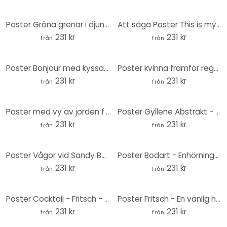
Poster Gröna grenar i djungeln - Costa - Rund
Att säga Poster This is my happy place med hjärta - Fritsch - Rund
231 kr
231 kr
från
från
Poster Bonjour med kyssande mun - Fritsch - Rund
Poster kvinna framför regnbågsbakgrund - Taudalpoi - Rund
231 kr
231 kr
från
från
Poster med vy av jorden från rymden - Taudalpoi - Round
Poster Gyllene Abstrakt - Hobday - Rund
231 kr
231 kr
från
från
Poster Vågor vid Sandy Bay - Hobday - Runda
Poster Bodart - Enhörningar finns på riktigt - Rund
231 kr
231 kr
från
från
Poster Cocktail - Fritsch - Aperol Spritz- Rund
Poster Fritsch - En vänlig hälsning - Runda
231 kr
231 kr
från
från