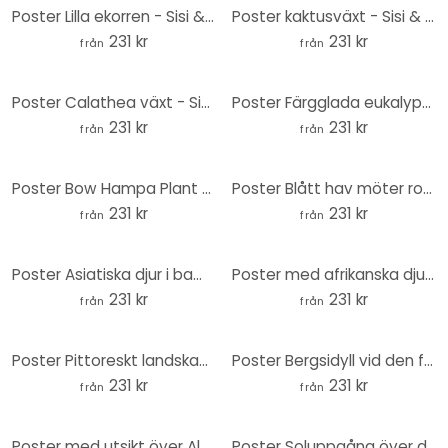
Poster Lilla ekorren - Sisi & Seb - Rund
Poster kaktusväxt - Sisi & Seb - Rund
231 kr
231 kr
från
från
Poster Calathea växt - Sisi & Seb - Rund
Poster Färgglada eukalyptusblad - Sisi & Seb - Rund
231 kr
231 kr
från
från
Poster Bow Hampa Plant - Sisi & Seb - Rund
Poster Blått hav möter rosa himmel i Grekland - Sisi & Seb - Round
231 kr
231 kr
från
från
Poster Asiatiska djur i bambuskogen - Kvilis - Rund
Poster med afrikanska djur i regnskogen - Kvilis - Round
231 kr
231 kr
från
från
Poster Pittoreskt landskap med kristallklar bergssjö - Hintersee - Rund
Poster Bergsidyll vid den förtrollande tallskogen - Rund
231 kr
231 kr
från
från
Poster med utsikt över Alperna - bergslandskap i Dolomiterna
Poster Soluppgång över det snötäckta berget - Annapurna Himal - Rund