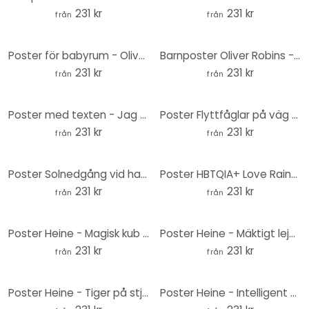
231 kr
231 kr
från
från
Poster för babyrum - Oliver Robins - Söta djur under palmer - Rund
Barnposter Oliver Robins - Söta djur i skogen - Rund
231 kr
231 kr
från
från
Poster med texten - Jag kan köpa blommor till mig själv - Rund
Poster Flyttfåglar på väg söderut - Kubistika - Rund
231 kr
231 kr
från
från
Poster Solnedgång vid havet med duvor - Cubistika - Rund
Poster HBTQIA+ Love Rainbow - Rund
231 kr
231 kr
från
från
Poster Heine - Magisk kub - Rubiks kub - Rund
Poster Heine - Mäktigt lejon på stjärnhimlen - Astro Cruise - Rund
231 kr
231 kr
från
från
Poster Heine - Tiger på stjärnhimlen - Rund
Poster Heine - Intelligent uggla med glasögon - Astro Cruise - Rund