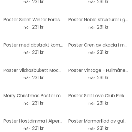
231 kr
231 kr
från
från
Poster Silent Winter Forest | Skog Poster för vardagsrummet - Böhmer - Rund
Poster Noble strukturer i guld och lila - Shelest - Rund
231 kr
231 kr
från
från
Poster med abstrakt komposition i guld och grått - Shelest - Rund
Poster Gren av akacia i moccafärger - Anisillustration - Rund
231 kr
231 kr
från
från
Poster Vildrosbukett Mocca Mousse - Anis Illustration - Rund
Poster Vintage - Fullmåne över toppen av Fuji-san - Roze - Round
231 kr
231 kr
från
från
Merry Christmas Poster med mistel - Menina Lisboa - Rund
Poster Self Love Club Pink - Prints by Ayleen - Rund
231 kr
231 kr
från
från
Poster Höstdimma i Alperna - Selagea - Round
Poster Marmorflod av guld och jade - Alpenglow Workshop - Round
231 kr
231 kr
från
från