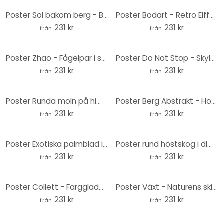
Poster Sol bakom berg - Bodart - Rund
Poster Bodart - Retro Eiffeltorn med regnbåge - Rund
231 kr
231 kr
från
från
Poster Zhao - Fågelpar i solnedgången - Runda
Poster Do Not Stop - Skylt framför turkosblå himmel - CosmoZach - Round
231 kr
231 kr
från
från
Poster Runda moln på himlen - Hobday - Rund
Poster Berg Abstrakt - Hobday - Rund
231 kr
231 kr
från
från
Poster Exotiska palmblad i guld-grönt - Manovski - Rund
Poster rund höstskog i dimma - Ioricon - Rund
231 kr
231 kr
från
från
Poster Collett - Färgglada retroblommor - Rund
Poster Växt - Naturens skira skönhet rund - Mossa
231 kr
231 kr
från
från