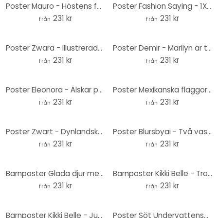
Poster Mauro - Höstens färgprakt - Rund
Poster Fashion Saying - 1X Studio - Très chic - Rund
231 kr
231 kr
från
från
Poster Zwara - Illustrerade rosor och korallanemoner - Rund
Poster Demir - Marilyn är tillbaka - Rund
231 kr
231 kr
från
från
Poster Eleonora - Älskar penseldrag - Rund
Poster Mexikanska flaggor Rund - Svart
231 kr
231 kr
från
från
Poster Zwart - Dynlandskap i Ameland - Rund
Poster Blursbyai - Två vaser med pilgrenar i pastellfärger - Rund
231 kr
231 kr
från
från
Barnposter Glada djur med stjärnklar himmel - Oliver Robins - Rund
Barnposter Kikki Belle - Tropisk fantasivärld med planeter och palmer - Rund
231 kr
231 kr
från
från
Barnposter Kikki Belle - Jungle Jive - Sepia - Rund
Poster Söt Undervattensvärld - Barnposter Rund - Oliver Robins