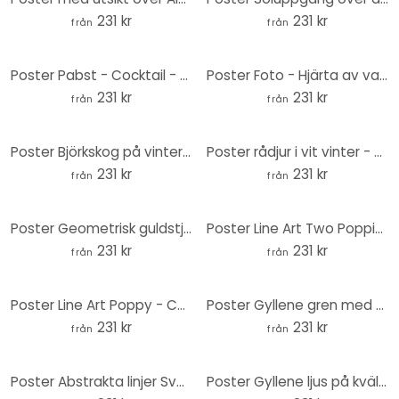
231 kr
231 kr
från
från
Poster Pabst - Cocktail - Rund
Poster Foto - Hjärta av vattendroppar på grönt blad - Rund
231 kr
231 kr
från
från
Poster Björkskog på vintern - EMELIEmaria - Round
Poster rådjur i vit vinter - Magnusson - Rund
231 kr
231 kr
från
från
Poster Geometrisk guldstjärna - Magnusson - Rund
Poster Line Art Two Poppies - Cats & Dotz - Rund
231 kr
231 kr
från
från
Poster Line Art Poppy - Cats & Dotz - Rund
Poster Gyllene gren med blad - Cats & Dotz - Rund
231 kr
231 kr
från
från
Poster Abstrakta linjer Svart-guld - Amini - Rund
Poster Gyllene ljus på kvällshimlen - Bergius - Rund