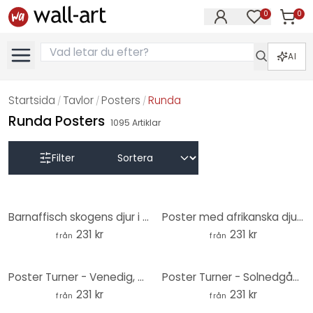
0
0
Artikla
Artiklar på 
AI
Startsida
Tavlor
Posters
Runda
/
/
/
Runda Posters
1095
Artiklar
Filter
Barnaffisch skogens djur i den gröna alpskogen - Kikki Belle - Rund
Poster med afrikanska djur i djungeln - Kikki Belle - Rund
231 kr
231 kr
från
från
Poster Turner - Venedig, Dogana och S. Giorgio Maggiore - Runda
Poster Turner - Solnedgång över en sjö - Rund
231 kr
231 kr
från
från