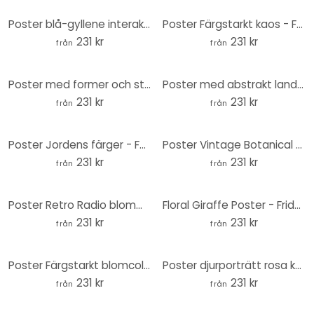
Poster blå-gyllene interaktion - Fedrau - Rund
Poster Färgstarkt kaos - Fedrau - Rund
231 kr
231 kr
från
från
Poster med former och strukturer - Fedrau - Rund
Poster med abstrakt landskap - Fedrau - Rund
231 kr
231 kr
från
från
Poster Jordens färger - Fedrau - Rund
Poster Vintage Botanical Computer - Frida Floral Studio - Rund
231 kr
231 kr
från
från
Poster Retro Radio blommig - Frida Floral Studio - Rund
Floral Giraffe Poster - Frida Floral Studio - Rund
231 kr
231 kr
från
från
Poster Färgstarkt blomcollage - Frida Floral Studio - Rund
Poster djurporträtt rosa kakadua - Sisi & Seb - Rund
231 kr
231 kr
från
från