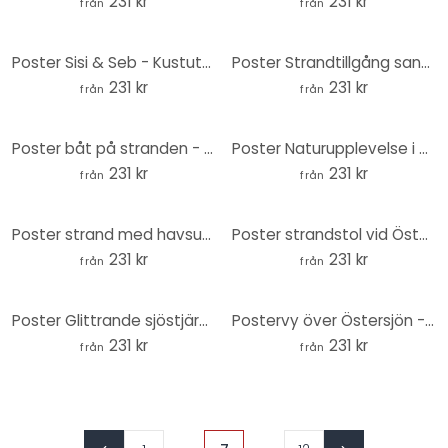
231 kr
231 kr
från
från
Poster Sisi & Seb - Kustutsikt - Rund
Poster Strandtillgång sanddyner - Rund
231 kr
231 kr
från
från
Poster båt på stranden - rund
Poster Naturupplevelse i pittoreska sanddyner vid Östersjön - Round
231 kr
231 kr
från
från
Poster strand med havsutsikt - rund
Poster strandstol vid Östersjön - rund
231 kr
231 kr
från
från
Poster Glittrande sjöstjärna på en ensam strand - Rund
Postervy över Östersjön - rund
231 kr
231 kr
från
från