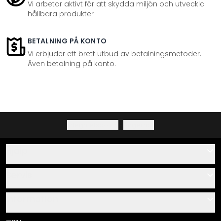
Vi arbetar aktivt för att skydda miljön och utveckla
hållbara produkter
BETALNING PÅ KONTO
Vi erbjuder ett brett utbud av betalningsmetoder.
Även betalning på konto.
Integritetspolicy
·
Ångerrätt
Hjälp
Kontakta
Servis
Om oss
Monteringsanvisningar
Information
Frågor & svar
Materialöversikt