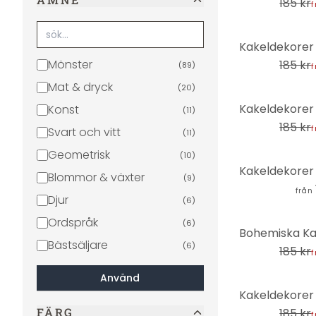
185 kr
f
-31%
Mönster
185 kr
(
89
)
f
Mat & dryck
(
20
)
-31%
Konst
(
11
)
185 kr
f
Svart och vitt
(
11
)
Geometrisk
(
10
)
Blommor & växter
(
9
)
från
Djur
(
6
)
Ordspråk
(
6
)
-31%
Bästsäljare
(
6
)
185 kr
f
Blommor
(
4
)
Använd
-31%
Betong
(
3
)
FÄRG
Växter
185 kr
(
3
)
f