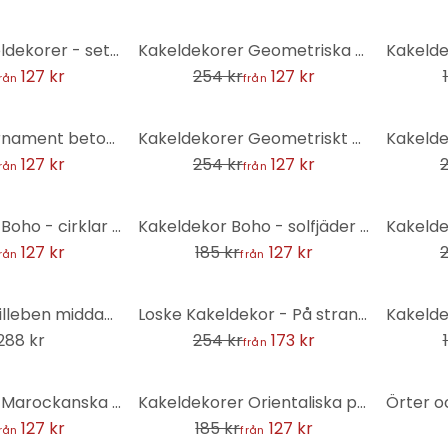
-50%
-31%
Portugal Kakeldekorer - set om 12
Kakeldekorer Geometriska ornament i svart-beige - Treechild - set om 12
127 kr
254 kr
127 kr
rån
från
-50%
-50%
Kakeldekor ornament betong look 01 - set om 12
Kakeldekorer Geometriskt prov med blommor - Treechild - Set om 12
127 kr
254 kr
127 kr
rån
från
-31%
-50%
Kakeldekorer Boho - cirklar grädde rödbrun antracit - set om 12
Kakeldekor Boho - solfjäder eukalyptus - set om 12
127 kr
185 kr
127 kr
rån
från
-32%
-31%
Wallsticker Stilleben middag med vin - Treechild - Rund
Loske Kakeldekor - På stranden - set om 12
288 kr
254 kr
173 kr
från
-31%
Kakeldekorer Marockanska intryck - set om 12
Kakeldekorer Orientaliska plattor blå - set om 12
127 kr
185 kr
127 kr
rån
från