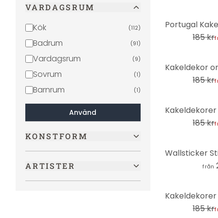
VARDAGSRUM
-31%
Kök
(
112
)
185 kr
f
Badrum
(
91
)
Vardagsrum
(
9
)
-31%
Sovrum
(
1
)
185 kr
f
Barnrum
(
1
)
-31%
Använd
185 kr
f
KONSTFORM
ARTISTER
från
-31%
185 kr
f