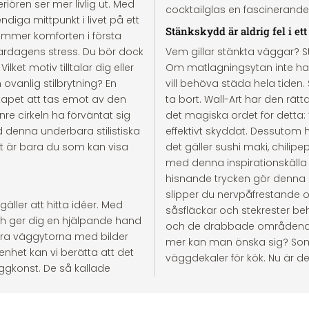
riören ser mer livlig ut. Med
cocktailglas en fascinerande
diga mittpunkt i livet på ett
Stänkskydd är aldrig fel i et
 kommer komforten i första
vardagens stress. Du bör dock
Vem gillar stänkta väggar? S
ket motiv tilltalar dig eller
Om matlagningsytan inte har 
en ovanlig stilbrytning? En
vill behöva städa hela tiden. 
apet att tas emot av den
ta bort. Wall-Art har den rä
re cirkeln ha förväntat sig
det magiska ordet för detta
 denna underbara stilistiska
effektivt skyddat. Dessutom
Det är bara du som kan visa
det gäller sushi maki, chilipep
med denna inspirationskälla är
hisnande trycken gör denna st
slipper du nervpåfrestande o
äller att hitta idéer. Med
såsfläckar och stekrester be
 och ger dig en hjälpande hand
och de drabbade områdena är
rera väggytorna med bilder
mer kan man önska sig? Som 
enhet kan vi berätta att det
väggdekaler för kök. Nu är det
ggkonst. De så kallade