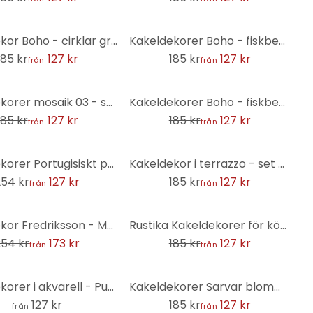
-31%
Kakeldekor Boho - cirklar grädde - set om 12
Kakeldekorer Boho - fiskbensmönster enkelt - blågrön kräm - set om 12
185 kr
127 kr
185 kr
127 kr
från
från
-31%
Kakeldekorer mosaik 03 - set om 12
Kakeldekorer Boho - fiskbensmönster cappuccino - set om 12
185 kr
127 kr
185 kr
127 kr
från
från
-31%
Kakeldekorer Portugisiskt prov Azulejo - Treechild - Set om 12
Kakeldekor i terrazzo - set om 12
254 kr
127 kr
185 kr
127 kr
från
från
-31%
Kakeldekor Fredriksson - Mörkgrön smaragd - Set om 12
Rustika Kakeldekorer för kök - uppsättning om 12
254 kr
173 kr
185 kr
127 kr
från
från
-31%
Kakeldekorer i akvarell - Pumpa med blommor - set om 12
Kakeldekorer Sarvar blommor - uppsättning om 12
127 kr
185 kr
127 kr
från
från