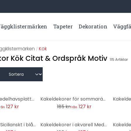
äggklistermärken
Tapeter
Dekoration
Väggf
ggklistermärken
Kök
/
r Kök Citat & Ordspråk Motiv
115
Artiklar
-31%
Kakeldekor Medelhavsplattor - Majolica - set om 12
Kakeldekorer för sommaräng - set om 12
127 kr
185 kr
127 kr
rån
från
-31%
-31%
Kakeldekorer Sicilianskt i blått med citroner - set om 12
Kakeldekorer i akvarell Medelhavskänsla - set om 12