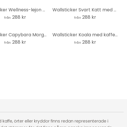
Wallsticker Wellness-lejon med kaffe - Korenkova - Rund
Wallsticker Svart Katt med rosa Munkar Rund - Korenkova
288 kr
288 kr
från
från
Wallsticker Capybara Morgonkaffe - Korenkova - Rund
Wallsticker Koala med kaffe - Korenkova - Rund
288 kr
288 kr
från
från
affe, örter eller kryddor finns redan representerade i