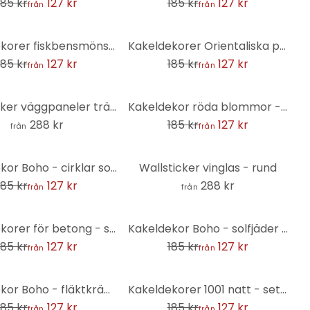
185 kr
127 kr
185 kr
127 kr
från
från
-31%
Kakeldekorer fiskbensmönster filigran - mörkrosa - set om 12
Kakeldekorer Orientaliska plattor 03 - set om 12
185 kr
127 kr
185 kr
127 kr
från
från
-31%
Wallsticker väggpaneler träutseende - rund
Kakeldekor röda blommor - uppsättning om 12
288 kr
185 kr
127 kr
från
från
Kakeldekor Boho - cirklar solgul - set om 12
Wallsticker vinglas - rund
185 kr
127 kr
288 kr
från
från
-31%
Kakeldekorer för betong - set om 12
Kakeldekor Boho - solfjäder sand - uppsättning om 12
185 kr
127 kr
185 kr
127 kr
från
från
-31%
Kakeldekor Boho - fläktkräm - uppsättning om 12
Kakeldekorer 1001 natt - set om 12
185 kr
127 kr
185 kr
127 kr
från
från