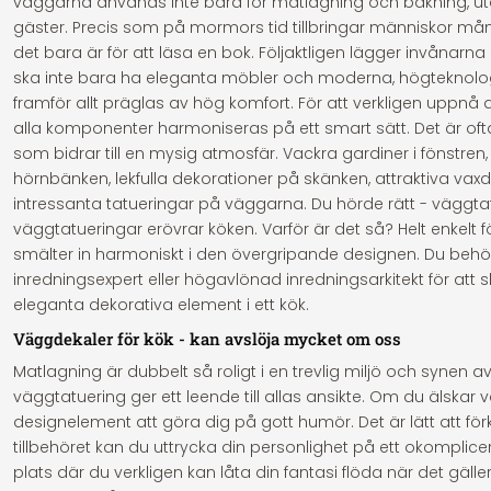
väggarna används inte bara för matlagning och bakning, ut
gäster. Precis som på mormors tid tillbringar människor må
det bara är för att läsa en bok. Följaktligen lägger invånarna 
ska inte bara ha eleganta möbler och moderna, högteknolo
framför allt präglas av hög komfort. För att verkligen uppn
alla komponenter harmoniseras på ett smart sätt. Det är of
som bidrar till en mysig atmosfär. Vackra gardiner i fönstren
hörnbänken, lekfulla dekorationer på skänken, attraktiva vaxd
intressanta tatueringar på väggarna. Du hörde rätt - väggtatu
väggtatueringar erövrar köken. Varför är det så? Helt enkelt f
smälter in harmoniskt i den övergripande designen. Du behö
inredningsexpert eller högavlönad inredningsarkitekt för att s
eleganta dekorativa element i ett kök.
Väggdekaler för kök - kan avslöja mycket om oss
Matlagning är dubbelt så roligt i en trevlig miljö och synen
väggtatuering ger ett leende till allas ansikte. Om du älska
designelement att göra dig på gott humör. Det är lätt att för
tillbehöret kan du uttrycka din personlighet på ett okomplice
plats där du verkligen kan låta din fantasi flöda när det gälle