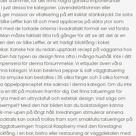
t det stämmer, för det finns några ganska imponerande
 just dessa tre kategorier. Lavendelörtkvinnan eller
el, ger massor av vitalisering på ett kaklat stänkskydd. De söta
Silke Leffler kan till och med appliceras på släta ytor som
t med de torkade örterna i kvadratiskt format ser vid första
Man måste faktiskt titta två gånger för att se att det är en
 den av Silke Leffler, är ett härligt blickfång i köket.
torlekar. Kanske har du redan upptäckt recept på väggarna hos
Den här typen av design finns ofta i många hushåll. Inte i ditt
mpensera för denna försummelse. Vi erbjuder även våra
 denna kategori. Vi kan beskriva peppar & salt väggtatuering
ta smycke kan beställas i 35 olika färger och 3 olika format.
ska äppelpajreceptet inte saknas i denna kategori. Om du inte
ta en titt på motiven framför dig. Det finns tatueringar för
ryta med en uttrycksfull och estetisk design. Vad sägs om
l exempel? Med den här bilden kan du bokstavligen känna
k-me-upen på långt håll. Inredningen stimulerar sinnena
 Cocktails kan också trollas fram som smakfulla tatueringar på
väggtatueringen Tropical Raspberry med den föreslagna
ckfång. I en bar, bistro eller restaurang är väggdekalen med