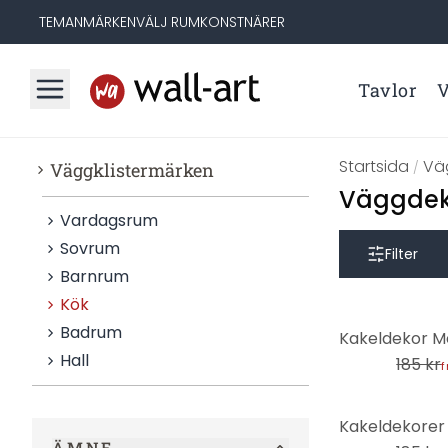
TEMAN
MÄRKEN
VÄLJ RUM
KONSTNÄRER
Tavlor
V
Startsida
Vä
Väggklistermärken
/
Väggdeko
Vardagsrum
Sovrum
Filter
Barnrum
Kök
-31%
Badrum
Hall
185 kr
f
-31%
ÄMNE