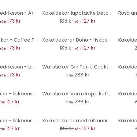
-31%
Kakeldekor Fredriksson - Art Deco Svart Guld - Set om 12
Kakeldekor lapptäcke betong - set om 12
173 kr
185 kr
127 kr
från
från
-31%
-50%
Loske Kakeldekor - Coffee Time - uppsättning om 12
Kakeldekorer Boho - fiskbensmönster cappuccino rödbrun - set om 12
173 kr
185 kr
127 kr
från
från
-31%
Kakeldekor Fredriksson - Lila safir - Set om 12
Wallsticker Gin Tonic Cocktail - Lizde - Rund
173 kr
288 kr
från
från
-32%
Kakeldekor Boho - fiskbensmönster sand - set om 12
Wallsticker Varm kopp kaffe på morgonen - EMELIEmaria - Rund
127 kr
288 kr
rån
från
-31%
-31%
Kakeldekor Boho - fiskbensmönster enkelt - sandgrön rosa - set om 12
Kakeldekorer med rutmönster i grått och vitt - set om 12
127 kr
185 kr
127 kr
rån
från