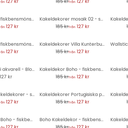
127 kr
185 kr
127 kr
rån
från
-31%
-31%
Kakeldekorer fiskbensmönster filigran blågrön - set om 12
Kakeldekorer mosaik 02 - set om 12
127 kr
185 kr
127 kr
rån
från
-31%
Kakeldekorer fiskbensmönster filigran - mint - set om 12
Kakeldekorer Villa Kunterbunt - uppsättning om 12
127 kr
185 kr
127 kr
rån
från
-31%
-31%
Kakeldekorer i akvarell - Blomma grön - set om 12
Kakeldekor Boho - fiskbensmönster salvia rosa grön - set om 12
127 kr
185 kr
127 kr
från
-31%
-31%
Bohemiska Kakeldekorer - set om 12
Kakeldekorer Portugisiska plattor - set om 12
127 kr
185 kr
127 kr
rån
från
-31%
-31%
Kakeldekorer Boho - fiskbensmönster enkelt - blågrön - set om 12
Boho Kakeldekor - fiskbensmönster salvia - set om 12
127 kr
185 kr
127 kr
rån
från