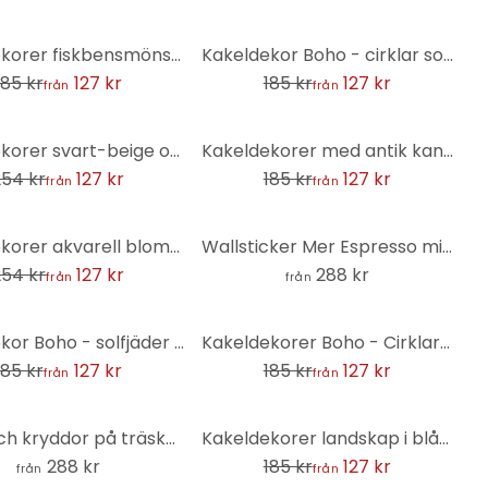
-31%
Kakeldekorer fiskbensmönster filigran - sand - set om 12
Kakeldekor Boho - cirklar sol gul antracit - set om 12
185 kr
127 kr
185 kr
127 kr
från
från
-31%
Kakeldekorer svart-beige ornament - Treechild - set om 12
Kakeldekorer med antik kant - set om 12
254 kr
127 kr
185 kr
127 kr
från
från
Kakeldekorer akvarell blommor blå - Treechild - set om 12
Wallsticker Mer Espresso mindre Depresso - Fritsch - Rund
254 kr
127 kr
288 kr
från
från
-31%
Kakeldekor Boho - solfjäder sand röd brun grön - set om 12
Kakeldekorer Boho - Cirklar orange - Set om 12
185 kr
127 kr
185 kr
127 kr
från
från
-31%
Örter och kryddor på träsked Wallsticker - Dingemans - Rund
Kakeldekorer landskap i blått - set om 12
288 kr
185 kr
127 kr
från
från