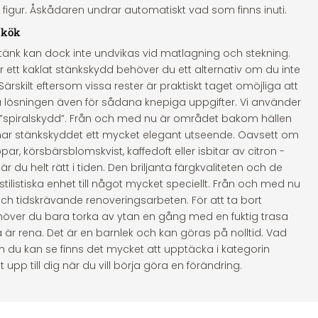
 figur. Åskådaren undrar automatiskt vad som finns inuti.
t kök
tänk kan dock inte undvikas vid matlagning och stekning.
ett kaklat stänkskydd behöver du ett alternativ om du inte
Särskilt eftersom vissa rester är praktiskt taget omöjliga att
tta lösningen även för sådana knepiga uppgifter. Vi använder
: ”spiralskydd”. Från och med nu är området bakom hällen
 har stänkskyddet ett mycket elegant utseende. Oavsett om
par, körsbärsblomskvist, kaffedoft eller isbitar av citron -
 du helt rätt i tiden. Den briljanta färgkvaliteten och de
ilistiska enhet till något mycket speciellt. Från och med nu
ch tidskrävande renoveringsarbeten. För att ta bort
höver du bara torka av ytan en gång med en fuktig trasa
 rena. Det är en barnlek och kan göras på nolltid. Vad
du kan se finns det mycket att upptäcka i kategorin
 upp till dig när du vill börja göra en förändring.