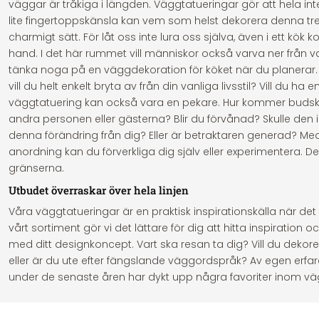
väggar är tråkiga i längden. Väggtatueringar gör att hela inte
lite fingertoppskänsla kan vem som helst dekorera denna tren
charmigt sätt. För låt oss inte lura oss själva, även i ett kök
hand. I det här rummet vill människor också varva ner från 
tänka noga på en väggdekoration för köket när du planerar. Vil
vill du helt enkelt bryta av från din vanliga livsstil? Vill du ha 
väggtatuering kan också vara en pekare. Hur kommer budsk
andra personen eller gästerna? Blir du förvånad? Skulle den in
denna förändring från dig? Eller är betraktaren generad? Med
anordning kan du förverkliga dig själv eller experimentera. 
gränserna.
Utbudet överraskar över hela linjen
Våra väggtatueringar är en praktisk inspirationskälla när det g
vårt sortiment gör vi det lättare för dig att hitta inspiration
med ditt designkoncept. Vart ska resan ta dig? Vill du deko
eller är du ute efter fängslande väggordspråk? Av egen erfar
under de senaste åren har dykt upp några favoriter inom vä