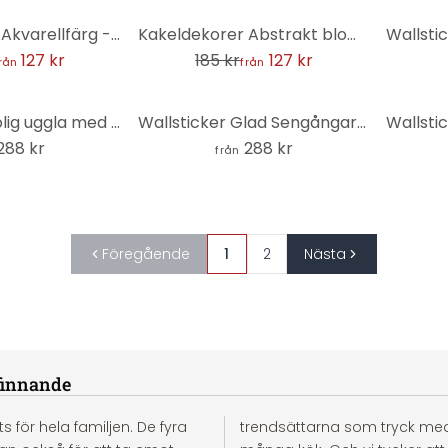
-31%
Kakeldekorer Akvarellfärg - Strokes Green - Set om 12
Kakeldekorer Abstrakt blommönster - blå - set om 12
127 kr
185 kr
127 kr
rån
från
Wallsticker Rolig uggla med kaffe - Korenkova - Rund
Wallsticker Glad Sengångare med Kaffe - Korenkova - Rund
288 kr
288 kr
från
Föregående
1
2
Nästa
finnande
för hela familjen. De fyra
trendsättarna som tryck med k