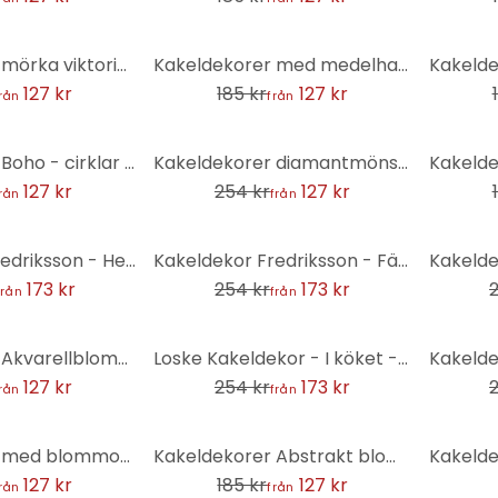
-31%
-31%
Kakeldekorer mörka viktorianska blommor - uppsättning om 12
Kakeldekorer med medelhavskomposition - set om 12
127 kr
185 kr
127 kr
rån
från
-50%
-31%
Kakeldekorer Boho - cirklar cappuccino rödbrun antracit - set om 12
Kakeldekorer diamantmönster turkosrosa - Treechild - set om 12
127 kr
254 kr
127 kr
rån
från
-32%
-50%
Kakeldekor Fredriksson - Hexagoner färgad pärlemor - Set om 12 st
Kakeldekor Fredriksson - Färgglad terrazzo - Set om 12
173 kr
254 kr
173 kr
från
från
-32%
-32%
Kakeldekorer Akvarellblomma - Blå - Set om 12
Loske Kakeldekor - I köket - uppsättning om 12
127 kr
254 kr
173 kr
rån
från
-31%
Kakeldekorer med blommor - set om 12
Kakeldekorer Abstrakt blommönster - grön - set om 12
127 kr
185 kr
127 kr
rån
från