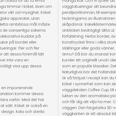
an också för att ta emot
många kök. Och vi tycker at
nga timmar i köket, även om
väggtatueringar att beundra i
stor vikt vid mysighet. Köket
persiljeörtkvinnan, till exemp
giska apparater, utan
teckningarna av illustratören 
å detta ambitiösa mål måste
skåpdörrar. Kakelklistermärke
ta de oansenliga sakerna
anblicken bedrägligt äkta ut. 
, dekorativa kuddar på
förfalskning. Herbs border, även
ukar på bordet eller
Konsttrycket finns i olika s
eringar. Fler och fler
släktingar eller goda vänner. 
ör att dessa föremål lätt
ännu? Då bör du snarast ko
ver inte vara en
kunder ett originellt urval i
kickligt visa upp dessa
som en populär klassiker. Det
Naturligtvis bör det holländ
är så förtjust i recept kan du 
köket i synnerhet som kan sk
 av en imponerande
väggdekalen Coffee Cup, til
r variation kommer dessa
lukten av den aromatiska pic
klara varför. Med det här
och får dig att vilja ha mer.
rat sätt. Köket är också en
väggen. Den färgstarka 3D-
r design. Kala och sterila
väggkanten är ett absolut bli