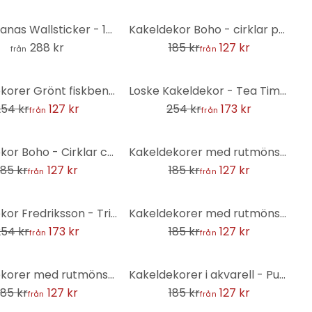
-31%
Rosa ananas Wallsticker - 1X Studio - Rund
Kakeldekor Boho - cirklar pastellbruna - set om 12
288 kr
185 kr
127 kr
från
från
-32%
Kakeldekorer Grönt fiskbensmönster i akvarell - Treechild - Set om 12
Loske Kakeldekor - Tea Time - uppsättning om 12
254 kr
127 kr
254 kr
173 kr
från
från
-31%
Kakeldekor Boho - Cirklar cappuccino - Set om 12
Kakeldekorer med rutmönster i pistagevitt - set om 12
185 kr
127 kr
185 kr
127 kr
från
från
-31%
Kakeldekor Fredriksson - Trianglar Svart Aprikos - Set om 12
Kakeldekorer med rutmönster i senapsgult och vitt - set om 12
254 kr
173 kr
185 kr
127 kr
från
från
-31%
Kakeldekorer med rutmönster i persika och vitt - set om 12
Kakeldekorer i akvarell - Pumpa - Uppsättning om 12
185 kr
127 kr
185 kr
127 kr
från
från