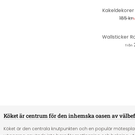
-31%
185 kr
f
från
Köket är centrum för den inhemska oasen av välbe
Köket är den centrala knutpunkten och en populär mötesplats 