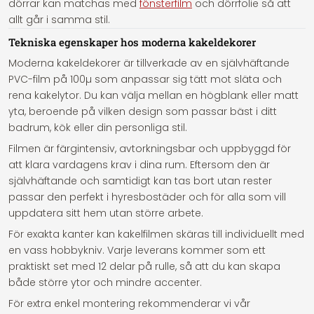
dörrar kan matchas med
fönsterfilm
och dörrfolie så att
allt går i samma stil.
Tekniska egenskaper hos moderna kakeldekorer
Moderna kakeldekorer är tillverkade av en självhäftande
PVC-film på 100µ som anpassar sig tätt mot släta och
rena kakelytor. Du kan välja mellan en högblank eller matt
yta, beroende på vilken design som passar bäst i ditt
badrum, kök eller din personliga stil.
Filmen är färgintensiv, avtorkningsbar och uppbyggd för
att klara vardagens krav i dina rum. Eftersom den är
självhäftande och samtidigt kan tas bort utan rester
passar den perfekt i hyresbostäder och för alla som vill
uppdatera sitt hem utan större arbete.
För exakta kanter kan kakelfilmen skäras till individuellt med
en vass hobbykniv. Varje leverans kommer som ett
praktiskt set med 12 delar på rulle, så att du kan skapa
både större ytor och mindre accenter.
För extra enkel montering rekommenderar vi vår