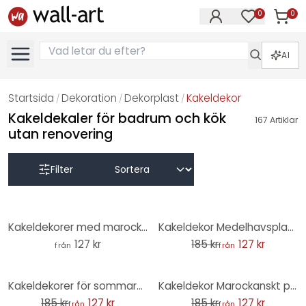
0
0
Artikla
Artiklar på 
AI
Startsida
Dekoration
Dekorplast
Kakeldekor
/
/
/
Kakeldekaler för badrum och kök
167
Artiklar
utan renovering
Filter
-31%
Kakeldekorer med marockanskt prov i akvarell - set om 12
Kakeldekor Medelhavsplattor - Majolica - set om 12
127 kr
185 kr
127 kr
från
från
-31%
-31%
Kakeldekorer för sommaräng - set om 12
Kakeldekor Marockanskt prov - Floresca jordfärger - set om 12
185 kr
127 kr
185 kr
127 kr
från
från