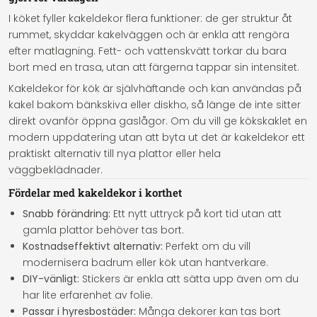
I köket fyller kakeldekor flera funktioner: de ger struktur åt
rummet, skyddar kakelväggen och är enkla att rengöra
efter matlagning. Fett- och vattenskvätt torkar du bara
bort med en trasa, utan att färgerna tappar sin intensitet.
Kakeldekor för kök är självhäftande och kan användas på
kakel bakom bänkskiva eller diskho, så länge de inte sitter
direkt ovanför öppna gaslågor. Om du vill ge kökskaklet en
modern uppdatering utan att byta ut det är kakeldekor ett
praktiskt alternativ till nya plattor eller hela
väggbeklädnader.
Fördelar med kakeldekor i korthet
Snabb förändring:
Ett nytt uttryck på kort tid utan att
gamla plattor behöver tas bort.
Kostnadseffektivt alternativ:
Perfekt om du vill
modernisera badrum eller kök utan hantverkare.
DIY-vänligt:
Stickers är enkla att sätta upp även om du
har lite erfarenhet av folie.
Passar i hyresbostäder:
Många dekorer kan tas bort