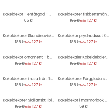
-31%
Kakeldekor - enfärgad - matt
Kakeldekorer fiskbensmönster filigran - grön orange - set om 12
65 kr
185 kr
127 kr
från
-31%
-31%
Kakeldekorer Skandinaviska kakelplattor - set om 12
Kakeldekor prydnadsset 02 - set om 12
185 kr
127 kr
185 kr
127 kr
från
från
-31%
-31%
Kakeldekor ornament - betongutseende 03 - set om 12
Kakeldekaler Kakeldekaler Marockanskt prov - persika - set om 12
185 kr
127 kr
185 kr
127 kr
från
från
-31%
-31%
Kakeldekorer i rosa från flickdrömmen - set om 12
Kakeldekorer Färgglada sommarvariationer - set om 12
185 kr
127 kr
185 kr
127 kr
från
från
-31%
Kakeldekorer Sicilianskt i blått med citroner - set om 12
Kakeldekor i marmorlook, svart och vitt - Foliera Möbler, Stänkpanel, badrumsfolie
185 kr
127 kr
59 kr
från