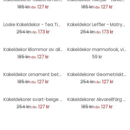
185 kr
127 kr
185 kr
127 kr
från
från
-32%
-32%
Loske Kakeldekor - Tea Time - uppsättning om 12
Kakeldekor Leffler - Matryoshka - Uppsättning om 12
254 kr
173 kr
254 kr
173 kr
från
från
-31%
Kakeldekor Blommor av alla slag i lantlig stil - set om 12
Kakeldekor marmorlook, vit-grå - Foliera Möbler, Stänkpanel, badrumsfolie
185 kr
127 kr
59 kr
från
-31%
-50%
Kakeldekor ornament betong look 01 - set om 12
Kakeldekorer Geometriskt prov med blommor - Treechild - Set om 12
185 kr
127 kr
254 kr
127 kr
från
från
-50%
-31%
Kakeldekorer svart-beige ornament - Treechild - set om 12
Kakeldekorer Akvarellfärg - Strokes Blå - Set om 12
254 kr
127 kr
185 kr
127 kr
från
från