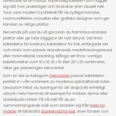
tillverkade av en robust, vattentålig kakelfilm som lägger
sig tätt mot underlaget och förändrar ytan visuellt helt.
Tack vare modern tryckteknik får du tydliga mönster,
marmoreffekter, mosaiker eller grafiska designer som ger
känslan av riktiga plattor.
Beroende på vad du vill göra kan du framhäva enstaka
plattor eller ge hela väggytor ett nytt uttryck. Det finns
kakeldekor för badrum, kakeldekor för kök, enfärgade set
och motiv som passar skandinavisk, medelhavsinspirerad
eller minimalistisk inredning. Många set finns i vanliga
kakelstorlekar som 10 x 10, 15 x 15 eller 20 x 20 centimeter,
vilket gör planeringen extra enkel.
Som en del av kategorin
Dekorplast
passar kakeldekor
perfekt in i vårt sortiment av moderna självhäftande folier.
Dessutom hittar du lösningar för att skapa ett enhetligt
uttryck i hela hemmet, till exempel för möbler, dörrar eller
stänkskydd i köket. På så sätt får du en
sammanhängande look som sträcker sig från
folier för
möbler
till lättskötta
stänkskydd för kök
. Även fönster och