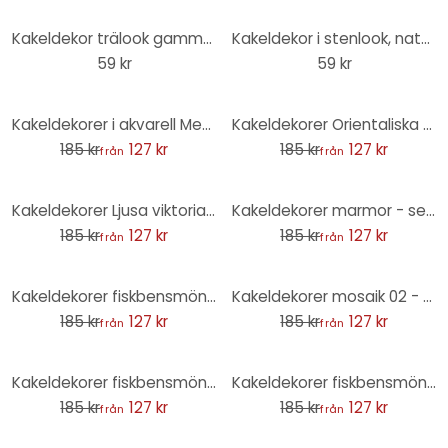
Kakeldekor trälook gammalt trä ljus ek - Foliera Möbler, Stänkpanel, badrumsfolie
Kakeldekor i stenlook, naturskiffer - Foliera Möbler, Stänkpanel, badrumsfolie
59 kr
59 kr
-31%
-31%
Kakeldekorer i akvarell Medelhavskänsla - set om 12
Kakeldekorer Orientaliska plattor 03 - set om 12
185 kr
127 kr
185 kr
127 kr
från
från
-31%
-31%
Kakeldekorer Ljusa viktorianska blommor - set om 12
Kakeldekorer marmor - set om 12
185 kr
127 kr
185 kr
127 kr
från
från
-31%
-31%
Kakeldekorer fiskbensmönster filigran blågrön - set om 12
Kakeldekorer mosaik 02 - set om 12
185 kr
127 kr
185 kr
127 kr
från
från
-31%
-31%
Kakeldekorer fiskbensmönster filigran - mörkrosa - set om 12
Kakeldekorer fiskbensmönster filigran - mint - set om 12
185 kr
127 kr
185 kr
127 kr
från
från