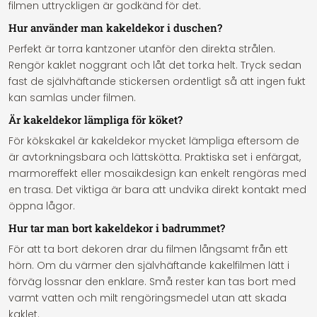
filmen uttryckligen är godkänd för det.
Hur använder man kakeldekor i duschen?
Perfekt är torra kantzoner utanför den direkta strålen.
Rengör kaklet noggrant och låt det torka helt. Tryck sedan
fast de självhäftande stickersen ordentligt så att ingen fukt
kan samlas under filmen.
Är kakeldekor lämpliga för köket?
För kökskakel är kakeldekor mycket lämpliga eftersom de
är avtorkningsbara och lättskötta. Praktiska set i enfärgat,
marmoreffekt eller mosaikdesign kan enkelt rengöras med
en trasa. Det viktiga är bara att undvika direkt kontakt med
öppna lågor.
Hur tar man bort kakeldekor i badrummet?
För att ta bort dekoren drar du filmen långsamt från ett
hörn. Om du värmer den självhäftande kakelfilmen lätt i
förväg lossnar den enklare. Små rester kan tas bort med
varmt vatten och milt rengöringsmedel utan att skada
kaklet.