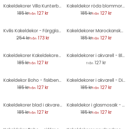
-31%
-31%
Kakeldekorer Villa Kunterbunt - uppsättning om 12
Kakeldekor röda blommor - uppsättning om 12
185 kr
127 kr
185 kr
127 kr
från
från
-32%
-31%
Kvilis Kakeldekor - Färgglad undervattensvärld - set om 12
Kakeldekorer Marockanska kakelplattor - set om 12
254 kr
173 kr
185 kr
127 kr
från
från
-31%
Kakeldekorer Kakeldekorer Bohemisk persika - set om 12
Kakeldekorer i akvarell - Blomma grön - set om 12
185 kr
127 kr
127 kr
från
från
-31%
-31%
Kakeldekor Boho - fiskbensmönster salvia rosa grön - set om 12
Kakeldekorer i akvarell - Diagonala rutor - Grön - Set om 12
185 kr
127 kr
185 kr
127 kr
från
från
-31%
-31%
Kakeldekorer blad i akvarellfärg - set om 12
Kakeldekor i glasmosaik - set om 12
185 kr
127 kr
185 kr
127 kr
från
från
-31%
-31%