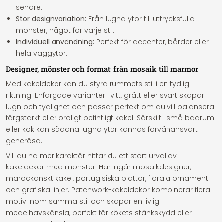
senare.
Stor designvariation:
Från lugna ytor till uttrycksfulla
mönster, något för varje stil.
Individuell användning:
Perfekt för accenter, bårder eller
hela väggytor.
Designer, mönster och format: från mosaik till marmor
Med kakeldekor kan du styra rummets stil i en tydlig
riktning. Enfärgade varianter i vitt, grått eller svart skapar
lugn och tydlighet och passar perfekt om du vill balansera
färgstarkt eller oroligt befintligt kakel. Särskilt i små badrum
eller kök kan sådana lugna ytor kännas förvånansvärt
generösa.
Vill du ha mer karaktär hittar du ett stort urval av
kakeldekor med mönster. Här ingår mosaikdesigner,
marockanskt kakel, portugisiska plattor, florala ornament
och grafiska linjer. Patchwork-kakeldekor kombinerar flera
motiv inom samma stil och skapar en livlig
medelhavskänsla, perfekt för kökets stänkskydd eller