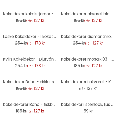
-31%
-31%
Kakeldekor kakelstjärnor - set om 12
Kakeldekorer akvarell blomsterbuketter - set om 12
185 kr
127 kr
185 kr
127 kr
från
från
-32%
-50%
Loske Kakeldekor - I köket - uppsättning om 12
Kakeldekorer diamantmönster turkosrosa - Treechild - set om 12
254 kr
173 kr
254 kr
127 kr
från
från
-32%
-31%
Kvilis Kakeldekor - Djurvänner i skogen - set om 12
Kakeldekorer mosaik 03 - set om 12
254 kr
173 kr
185 kr
127 kr
från
från
-31%
Kakeldekor Boho - cirklar sol gul antracit - set om 12
Kakeldekorer i akvarell - Korallblomma - set om 12
185 kr
127 kr
127 kr
från
från
-31%
Kakeldekorer Boho - fiskbensmönster cappuccino - set om 12
Kakeldekor i stenlook, ljus terrazzo - Foliera Möbler, Stänkpanel, badrumsfolie
185 kr
127 kr
59 kr
från