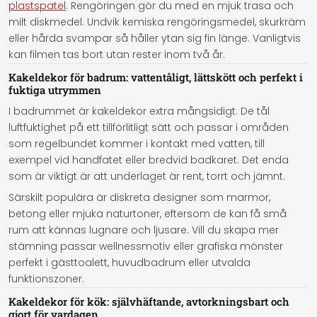
plastspatel
. Rengöringen gör du med en mjuk trasa och
milt diskmedel. Undvik kemiska rengöringsmedel, skurkräm
eller hårda svampar så håller ytan sig fin länge. Vanligtvis
kan filmen tas bort utan rester inom två år.
Kakeldekor för badrum: vattentåligt, lättskött och perfekt i
fuktiga utrymmen
I badrummet är kakeldekor extra mångsidigt. De tål
luftfuktighet på ett tillförlitligt sätt och passar i områden
som regelbundet kommer i kontakt med vatten, till
exempel vid handfatet eller bredvid badkaret. Det enda
som är viktigt är att underlaget är rent, torrt och jämnt.
Särskilt populära är diskreta designer som marmor,
betong eller mjuka naturtoner, eftersom de kan få små
rum att kännas lugnare och ljusare. Vill du skapa mer
stämning passar wellnessmotiv eller grafiska mönster
perfekt i gästtoalett, huvudbadrum eller utvalda
funktionszoner.
Kakeldekor för kök: självhäftande, avtorkningsbart och
gjort för vardagen