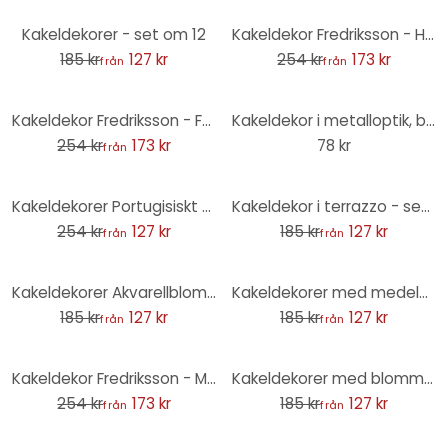
-31%
-32%
Kakeldekorer - set om 12
Kakeldekor Fredriksson - Hexagoner färgad pärlemor - Set om 12 st
185 kr
127 kr
254 kr
173 kr
från
från
-32%
Kakeldekor Fredriksson - Färgglad terrazzo - Set om 12
Kakeldekor i metalloptik, borstad antracit - Foliera Möbler, Stänkpanel, badrumsfolie
254 kr
173 kr
78 kr
från
-50%
-31%
Kakeldekorer Portugisiskt prov Azulejo - Treechild - Set om 12
Kakeldekor i terrazzo - set om 12
254 kr
127 kr
185 kr
127 kr
från
från
-31%
-31%
Kakeldekorer Akvarellblomma - Blå - Set om 12
Kakeldekorer med medelhavskomposition - set om 12
185 kr
127 kr
185 kr
127 kr
från
från
-32%
-31%
Kakeldekor Fredriksson - Mörkgrön smaragd - Set om 12
Kakeldekorer med blommor - set om 12
254 kr
173 kr
185 kr
127 kr
från
från