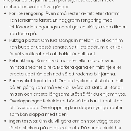
knep får du ett jämnt och proffsigt resultat utan veck,
kanter eller synliga övergångar.
För lite rengöring:
Även små rester av fett eller damm
kan försämra fästet. En noggrann rengöring med
fettlösande rengöringsmedel ger en slät yta som filmen
kan fästa på.
Fuktiga plattor:
Om fukt stängs in mellan kakel och film
kan bubblor uppstå senare. Se till att badrum eller kök
är väl ventilerat och att kaklet är helt torrt.
Fel inriktning:
Särskilt vid mönster eller mosaik syns
minsta snedhet direkt. Markera gärna en mittlinje eller
arbeta uppifrån och ned så att raderna blir jämna.
För mycket tryck direkt:
Om du trycker fast stickern helt
på en gång kan små veck bli svåra att släta ut. Börja i
mitten och arbeta långsamt utåt så får du en jämn yta.
Överlappningar:
Kakeldekor bör sättas kant i kant utan
att överlappa. Överlappning kan skapa synliga kanter
som kan släppa med tiden.
Ingen testyta:
Om du vill göra om en stor vägg, testa
första stickern på en diskret plats. Då ser du direkt hur