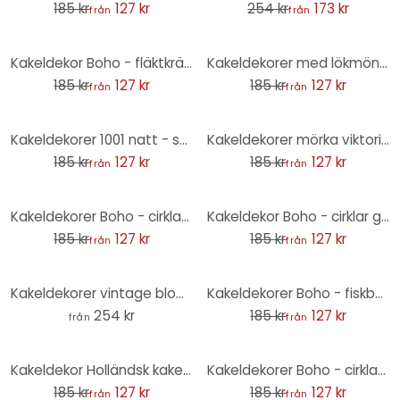
185 kr
127 kr
254 kr
173 kr
från
från
-31%
-31%
Kakeldekor Boho - fläktkräm - uppsättning om 12
Kakeldekorer med lökmönster - set om 12
185 kr
127 kr
185 kr
127 kr
från
från
-31%
-31%
Kakeldekorer 1001 natt - set om 12
Kakeldekorer mörka viktorianska blommor - uppsättning om 12
185 kr
127 kr
185 kr
127 kr
från
från
-31%
-31%
Kakeldekorer Boho - cirklar grädde rödbrun antracit - set om 12
Kakeldekor Boho - cirklar grädde - set om 12
185 kr
127 kr
185 kr
127 kr
från
från
-31%
Kakeldekorer vintage blommor i linne look - Bloomery Decor - Set om 12
Kakeldekorer Boho - fiskbensmönster enkelt - blågrön kräm - set om 12
254 kr
185 kr
127 kr
från
från
-31%
-31%
Kakeldekor Holländsk kakelblomma - set om 12
Kakeldekorer Boho - cirklar cappuccino rödbrun antracit - set om 12
185 kr
127 kr
185 kr
127 kr
från
från