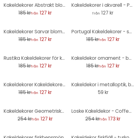
-31%
Kakeldekorer Abstrakt blommönster - grön - set om 12
Kakeldekorer i akvarell - Pumpa med blommor - set om 12
185 kr
127 kr
127 kr
från
från
-31%
-31%
Kakeldekorer Sarvar blommor - uppsättning om 12
Portugal Kakeldekorer - set om 12
185 kr
127 kr
185 kr
127 kr
från
från
-31%
-31%
Rustika Kakeldekorer för kök - uppsättning om 12
Kakeldekor ornament - betongutseende 02 - set om 12
185 kr
127 kr
185 kr
127 kr
från
från
-31%
Kakeldekorer Kakeldekorer regnbåge boho - set om 12
Kakeldekor i metalloptik, borstat guld - Foliera Möbler, Stänkpanel, badrumsfolie
185 kr
127 kr
59 kr
från
-50%
-32%
Kakeldekorer Geometriska ornament i svart-beige - Treechild - set om 12
Loske Kakeldekor - Coffee Time - uppsättning om 12
254 kr
127 kr
254 kr
173 kr
från
från
-31%
-31%
Kakeldekorer fiskbensmönster filigran - sand - set om 12
Kakeldekor fiskfjäll - turkos - set om 12