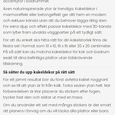
accentytor i badrummet.
Även naturinspirerade ytor är trendiga. Kakeldekor i
marmoreffekt eller betongeffekt ger ditt hem en modern
och exklusiv känsla utan att du behöver lägga riktig sten.
För extra djup och effekt passar kakeldekor med 3D-känsla
som lyfter fram utvalda väggpartier på ett tydligt sätt.
För att du enkelt ska hitta rätt för din kakelstorlek finns de
flesta set i format som 10 x 10, 15 x 15 eller 20 x 20 centimeter.
På så sätt kan du matcha kakeldekor för kök och badrum
exakt till dina befintliga plattor utan tidskrävande
tillskärning.
Så sätter du upp kakeldekor på rätt sätt
För ett jämnt resultat bör du först avfetta kaklet noggrant
och se till att ytan är fri från kalk. Torka sedan ytan helt. När
förberedelsen är klar placerar du stickern efter fogen,
trycker fast den och slätar ut med en trasa.
Om du använder ett set med många stickers är det smart
att planera i förväg om du vill täcka alla plattor eller bara