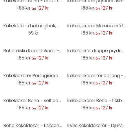
Kakeldekor Boho - cirklar solgul - set om 12
Kakeldekorer prydnadsset - set om 12
185 kr
127 kr
185 kr
127 kr
från
från
-31%
Kakeldekor i betonglook, mörkgrå - Foliera Möbler, Stänkpanel, badrumsfolie
Kakeldekorer Marockanskt prov svartvitt - set om 12
59 kr
185 kr
127 kr
från
-31%
-31%
Bohemiska Kakeldekorer - set om 12
Kakeldekor droppe prydnad - set om 12
185 kr
127 kr
185 kr
127 kr
från
från
-31%
-31%
Kakeldekorer Portugisiska plattor - set om 12
Kakeldekorer för betong - set om 12
185 kr
127 kr
185 kr
127 kr
från
från
-31%
-31%
Kakeldekor Boho - solfjäder sand - uppsättning om 12
Kakeldekorer Boho - fiskbensmönster enkelt - blågrön - set om 12
185 kr
127 kr
185 kr
127 kr
från
från
-31%
-32%
Boho Kakeldekor - fiskbensmönster salvia - set om 12
Kvilis Kakeldekorer - Djurvänner i skogen - svartvitt - set om 12