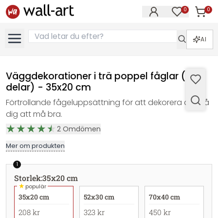
0
0
Artikla
Artiklar på 
AI
Väggdekorationer i trä poppel fåglar (3
delar) - 35x20 cm
Förtrollande fågeluppsättning för att dekorera och få
dig att må bra.
2
Omdömen
Mer om produkten
1
Storlek
:
35x20 cm
★
populär
35x20 cm
52x30 cm
70x40 cm
208 kr
323 kr
450 kr