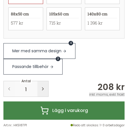
88x50 cm
105x60 cm
140x80 cm
577 kr
715 kr
1 396 kr
4
Mer med samma design
3
Passande tillbehör
Antal
208 kr
inkl. moms, exkl. frakt
Lägg i varukorg
Art.nr.
:
HK5187P1
Redo att skickas
: 1–3 arbetsdagar