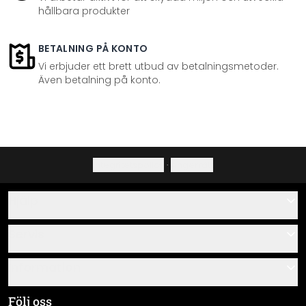
hållbara produkter
BETALNING PÅ KONTO
Vi erbjuder ett brett utbud av betalningsmetoder.
Även betalning på konto.
Integritetspolicy
·
Ångerrätt
Hjälp
Kontakta
Servis
Om oss
Monteringsanvisningar
Information
Frågor & svar
Materialöversikt
Allmänna villkor
Följ oss