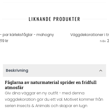
LIKNANDE PRODUKTER
 - par kärleksfåglar - mahogny
Väggdekorationer i t
219 kr
2
från
Beskrivning
Fåglarna av naturmaterial sprider en fridfull
atmosfär
Giv dina väggar en ny outfit - med denna
väggdekoration gör du ett val. Motivet kommer från
serien Insects & Animals och skapar en lugn