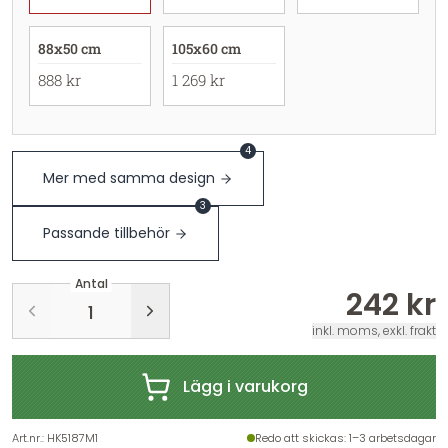
88x50 cm
105x60 cm
888 kr
1 269 kr
4
Mer med samma design
3
Passande tillbehör
Antal
242 kr
inkl. moms, exkl. frakt
Lägg i varukorg
Art.nr.
:
HK5187M1
Redo att skickas
: 1–3 arbetsdagar