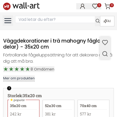
0
0
Artikla
Artiklar på 
AI
Väggdekorationer i trä mahogny fåglar (3
delar) - 35x20 cm
Förtrollande fågeluppsättning för att dekorera och få
dig att må bra.
8
Omdömen
Mer om produkten
1
Storlek
:
35x20 cm
★
populär
35x20 cm
52x30 cm
70x40 cm
242 kr
381 kr
577 kr