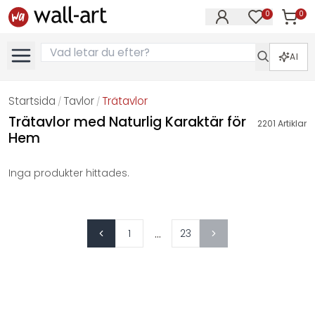
0
0
Artikla
Artiklar på 
AI
Startsida
Tavlor
Trätavlor
/
/
Trätavlor med Naturlig Karaktär för
2201
Artiklar
Hem
Inga produkter hittades.
...
1
23