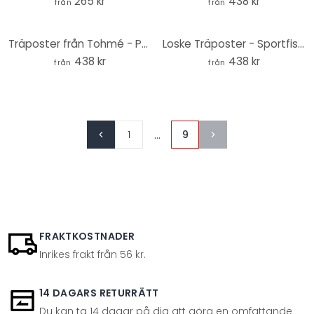
265 kr
438 kr
från
från
Träposter från Tohmé - Pocahontas
Loske Träposter - Sportfiskarnas vänner
438 kr
438 kr
från
från
...
1
9
FRAKTKOSTNADER
Inrikes frakt från 56 kr.
14 DAGARS RETURRÄTT
Du kan ta 14 dagar på dig att göra en omfattande