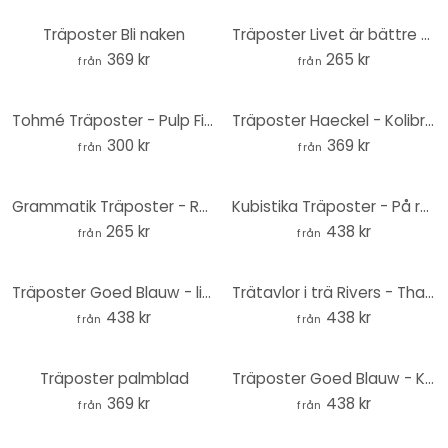
Träposter Bli naken
Träposter Livet är bättre med en katt - Square
369 kr
265 kr
från
från
Tohmé Träposter - Pulp Fiction - Fyrkant
Träposter Haeckel - Kolibrier
300 kr
369 kr
från
från
Grammatik Träposter - Resa - Fyrkant
Kubistika Träposter - På resa
265 kr
438 kr
från
från
Träposter Goed Blauw - linoleumsnitt toucan
Trätavlor i trä Rivers - Thailand
438 kr
438 kr
från
från
Träposter palmblad
Träposter Goed Blauw - Kungsfiskaren
369 kr
438 kr
från
från