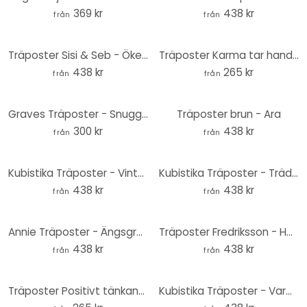
369 kr
438 kr
från
från
Träposter Sisi & Seb - Ökenkaktus
Träposter Karma tar hand om det - Square
438 kr
265 kr
från
från
Graves Träposter - Snuggle Pug - Fyrkant
Träposter brun - Ara
300 kr
438 kr
från
från
Kubistika Träposter - Vinterdröm
Kubistika Träposter - Trädstudie 01
438 kr
438 kr
från
från
Annie Träposter - Ängsgräs
Träposter Fredriksson - Hon trodde
438 kr
438 kr
från
från
Träposter Positivt tänkande - Fyrkant
Kubistika Träposter - Varm solnedgång