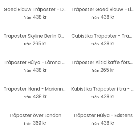
Goed Blauw Träposter - Djungelbarn
Träposter Goed Blauw - Linoleumsnitt Kran
438 kr
438 kr
från
från
Träposter Skyline Berlin Outline
Cubistika Träposter - Trädstudie 02
265 kr
438 kr
från
från
Träposter Hülya - Lämna efter dig
Träposter Alltid kaffe först och sedan världen -kvadrat
438 kr
265 kr
från
från
Träposter Irland - Marianna - Hibiskusblommor
Kubistika Träposter i trä - Esperanzo
438 kr
438 kr
från
från
Träposter över London
Träposter Hülya - Existens
369 kr
438 kr
från
från