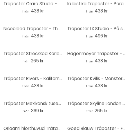
Träposter Orara Studio - Älgblå och gul
Kubistika Träposter - Paradiso
438 kr
438 kr
från
från
Nicebleed Träposter - The Messenger
Träposter 1X Studio - På stranden
438 kr
496 kr
från
från
Träposter Streckkod Kärlek - Fyrkant
Hagenmeyer Träposter - Glad katt
265 kr
438 kr
från
från
Träposter Rivers - Kalifornien
Träposter Kvilis - Monstera blad
438 kr
438 kr
från
från
Träposter Mexikansk tusensköna - Närbild
Träposter Skyline London Outline
369 kr
265 kr
från
från
Origami hjorthuvud Trätavla
Goed Blauw Träposter - Familjen Elefant