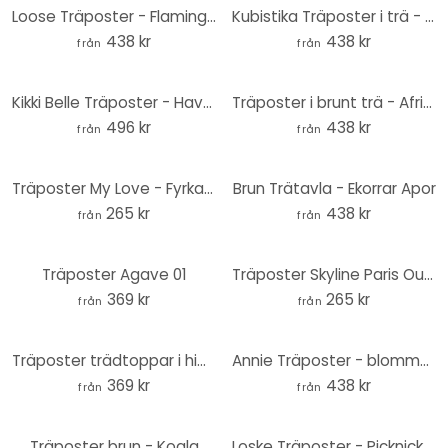
Loose Träposter - Flamingo och vänner
Kubistika Träposter i trä - Zugspitze
438 kr
438 kr
från
från
Kikki Belle Träposter - Havsliv
Träposter i brunt trä - Afrika
496 kr
438 kr
från
från
Träposter My Love - Fyrkant
Brun Trätavla - Ekorrar Apor
265 kr
438 kr
från
från
Träposter Agave 01
Träposter Skyline Paris Outline
369 kr
265 kr
från
från
Träposter trädtoppar i himlen
Annie Träposter - blommor i sammet
369 kr
438 kr
från
från
Träposter brun - Koala
Loske Träposter - Picknick på hösten