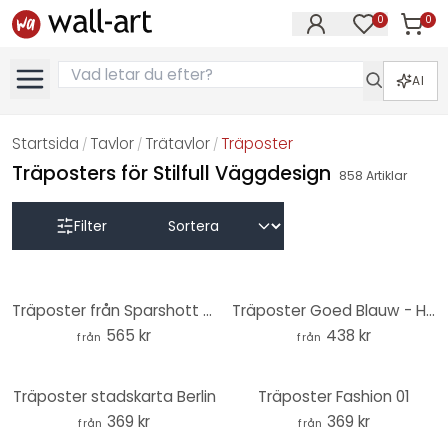
0
0
Artikla
Artiklar på 
AI
Startsida
Tavlor
Trätavlor
Träposter
/
/
/
Träposters för Stilfull Väggdesign
858
Artiklar
Filter
Träposter från Sparshott - Ta mig med dig
Träposter Goed Blauw - Hjorten
565 kr
438 kr
från
från
Träposter stadskarta Berlin
Träposter Fashion 01
369 kr
369 kr
från
från