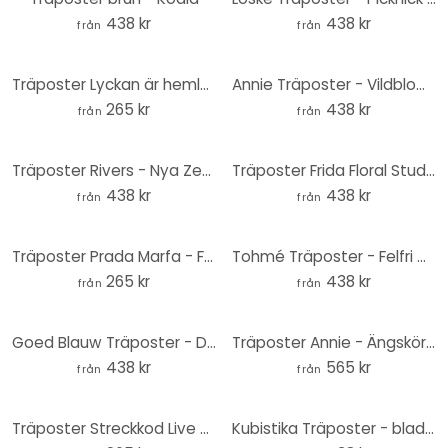
438 kr
438 kr
från
från
Träposter Lyckan är hemlagad 02 - Fyrkant
Annie Träposter - Vildblommor
265 kr
438 kr
från
från
Träposter Rivers - Nya Zeeland
Träposter Frida Floral Studio - Twiggy Eye
438 kr
438 kr
från
från
Träposter Prada Marfa - Fyrkant
Tohmé Träposter - Felfri Marilyn
265 kr
438 kr
från
från
Goed Blauw Träposter - Djur vid vattenhålet - antiloper, zebror och giraff
Träposter Annie - Ängskörvel
438 kr
565 kr
från
från
Träposter Streckkod Live - Fyrkant
Kubistika Träposter - blad i guld