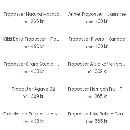
Träposter Hakuna Matata - Grammatik i trä - Square
Annie Träposter - Jasmine
265 kr
438 kr
från
från
Kikki Belle Träposter - Flamingo oasis
Träposter Rivers - Kanada
496 kr
438 kr
från
från
Träposter Orara Studio - Hjortar i blått och gult
Träposter Alltid kaffe först och sedan världen
438 kr
369 kr
från
från
Träposter Agave 02
Träposter Herr och Fru - Fyrkant
369 kr
265 kr
från
från
Fredriksson Träposter - Natur möter geometri
Träposter Kikki Belle - Girafferna
438 kr
565 kr
från
från