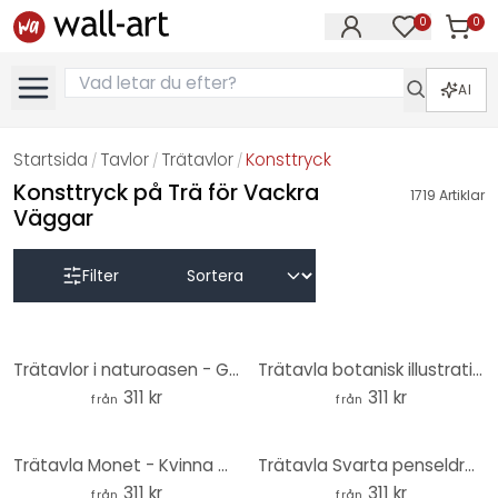
0
0
Artikla
Artiklar på 
AI
Startsida
Tavlor
Trätavlor
Konsttryck
/
/
/
Konsttryck på Trä för Vackra
1719
Artiklar
Väggar
Filter
Trätavlor i naturoasen - Goed Blauw - Rund
Trätavla botanisk illustration i grönt och rosa - Goed Blauw - Rund
311 kr
311 kr
från
från
Trätavla Monet - Kvinna med parasoll - Madame Monet och hennes son - Rund
Trätavla Svarta penseldrag - Imagine Yoko - Treechild - Rund
311 kr
311 kr
från
från