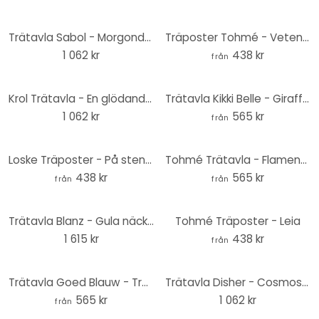
Trätavla Sabol - Morgondagg - 40x41,5 cm
Träposter Tohmé - Vetenskapens kvinnor
1 062 kr
438 kr
från
Krol Trätavla - En glödande solnedgång - fyrkantig - 40x41,5 cm
Trätavla Kikki Belle - Girafferna - Rund
1 062 kr
565 kr
från
Loske Träposter - På stenåldern
Tohmé Trätavla - Flamenco - Rund
438 kr
565 kr
från
från
Trätavla Blanz - Gula näckrosor - Panorama
Tohmé Träposter - Leia
1 615 kr
438 kr
från
Trätavla Goed Blauw - Tropisk rosa - Rund
Trätavla Disher - Cosmos - 40x41,5 cm
565 kr
1 062 kr
från