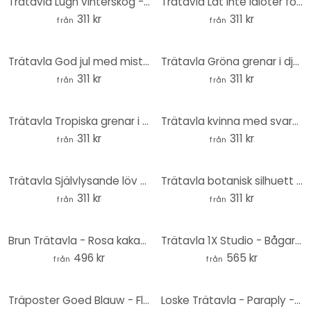
Trätavla Lugn vinterskog - Böhmer - Rund
Trätavla Låt inte idioter förstöra din dag - Prints by Ayleen - Round
311 kr
311 kr
från
från
Trätavla God jul med mistel - Menina Lisboa - Rund
Trätavla Gröna grenar i djungeln - Costa - Rund
311 kr
311 kr
från
från
Trätavla Tropiska grenar i ett mjukt färgspel - Costa - Rund
Trätavla kvinna med svart randig klänning - Müller - Rund
311 kr
311 kr
från
från
Trätavla Självlysande löv på hösten - Jaszke - Rund
Trätavla botanisk silhuett med utsmyckad geometri - Costa - Rund
311 kr
311 kr
från
från
Brun Trätavla - Rosa kakadua - Rund
Trätavla 1X Studio - Bågar och knoppar - Rund
496 kr
565 kr
från
från
Träposter Goed Blauw - Flamingo
Loske Trätavla - Paraply - 40x41,5 cm