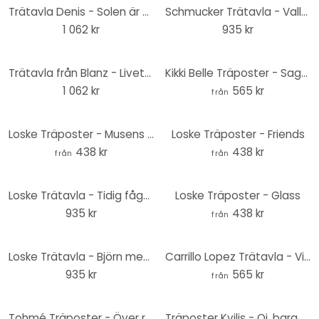
Trätavla Denis - Solen är nere - 40x41,5 cm
Schmucker Trätavla - Vallmo och naken - 40x41,5 cm
1 062 kr
935 kr
Trätavla från Blanz - Livets träd - 40x41,5 cm
Kikki Belle Träposter - Sagoträdgård
1 062 kr
565 kr
från
Loske Träposter - Musens stad
Loske Träposter - Friends
438 kr
438 kr
från
från
Loske Trätavla - Tidig fågel - 40x41,5 cm
Loske Träposter - Glass
935 kr
438 kr
från
Loske Trätavla - Björn med honungsburk - 40x41,5 cm
Carrillo Lopez Trätavla - Vitt landskap - Rund
935 kr
565 kr
från
Tohmé Träposter - Över regnbågen
Träposter Kvilis - Oj, bara galningar här... -Fyrkant