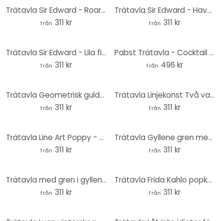
Trätavla Sir Edward - Roaring Reef - Rund
Trätavla Sir Edward - Havets underverk - Rund
311 kr
311 kr
från
från
Trätavla Sir Edward - Lila fingerborg - Rund
Pabst Trätavla - Cocktail - Rund
311 kr
496 kr
från
från
Trätavla Geometrisk guldstjärna - Magnusson - Rund
Trätavla Linjekonst Två vallmor - Cats & Dotz - Rund
311 kr
311 kr
från
från
Trätavla Line Art Poppy - Cats & Dotz - Rund
Trätavla Gyllene gren med blad - Cats & Dotz - Rund
311 kr
311 kr
från
från
Trätavla med gren i gyllene vas - ThingDesign - Round
Trätavla Frida Kahlo popkonstporträtt - Jaszke - Rund
311 kr
311 kr
från
från