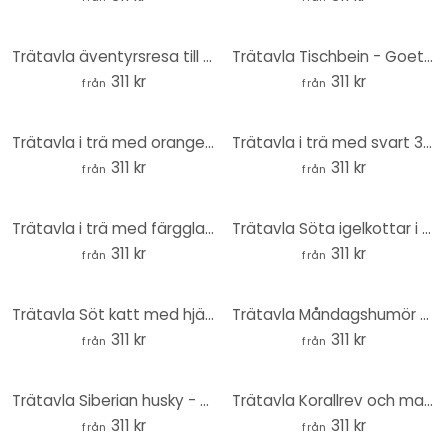
Trätavla äventyrsresa till dinosaurierna - Ombre - Kikki Belle - Rund
Trätavla Tischbein - Goethe i den romerska Campagna - Rund
311 kr
311 kr
från
från
Trätavla i trä med orange och grön 3D-krona - Mielu - Rund
Trätavla i trä med svart 3D-krona - Mielu - Rund
311 kr
311 kr
från
från
Trätavla i trä med färgglad 3D-krona - Mielu - Rund
Trätavla Söta igelkottar i höstskogen - Kikki Belle - Rund
311 kr
311 kr
från
från
Trätavla Söt katt med hjärttassar - Korenkova - Rund
Trätavla Måndagshumör - Hare på måndag morgon - Korenkova - Rund
311 kr
311 kr
från
från
Trätavla Siberian husky - hundporträtt - Korenkova - Rund
Trätavla Korallrev och marina djur - En resa in i det gröna - Kikki Belle - Rund
311 kr
311 kr
från
från