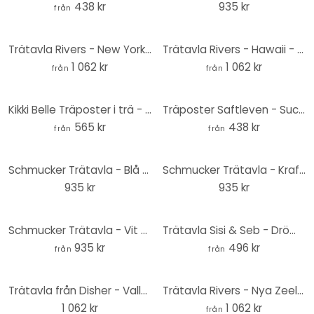
438 kr
935 kr
från
Trätavla Rivers - New York - 40x41,5 cm
Trätavla Rivers - Hawaii - 40x41,5 cm
1 062 kr
1 062 kr
från
från
Kikki Belle Träposter i trä - Dinowelt
Träposter Saftleven - Suckulent
565 kr
438 kr
från
från
Schmucker Trätavla - Blå kulor - 40x41,5 cm
Schmucker Trätavla - Kraft och tystnad - 40x41,5 cm
935 kr
935 kr
Schmucker Trätavla - Vit vallmo - 40x41,5 cm
Trätavla Sisi & Seb - Drömlik öken - Rund
935 kr
496 kr
från
från
Trätavla från Disher - Vallmo i glas - 40x41,5 cm
Trätavla Rivers - Nya Zeeland - 40x41,5 cm
1 062 kr
1 062 kr
från