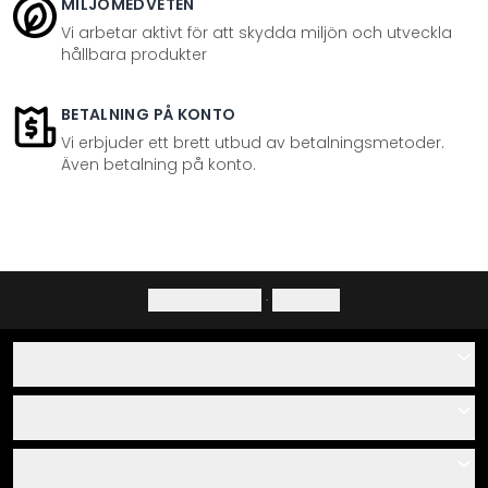
MILJÖMEDVETEN
Vi arbetar aktivt för att skydda miljön och utveckla
hållbara produkter
BETALNING PÅ KONTO
Vi erbjuder ett brett utbud av betalningsmetoder.
Även betalning på konto.
Integritetspolicy
·
Ångerrätt
Hjälp
Kontakta
Servis
Om oss
Monteringsanvisningar
Information
Frågor & svar