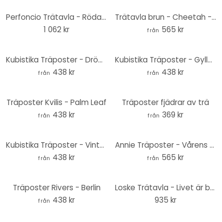
Perfoncio Trätavla - Röda frukter - 40x41,5 cm
Trätavla brun - Cheetah - Rund
1 062 kr
565 kr
från
Kubistika Träposter - Drömmar på natten
Kubistika Träposter - Gyllene ormbunke
438 kr
438 kr
från
från
Träposter Kvilis - Palm Leaf
Träposter fjädrar av trä
438 kr
369 kr
från
från
Kubistika Träposter - Vintermorgon
Annie Träposter - Vårens tulpaner
438 kr
565 kr
från
från
Träposter Rivers - Berlin
Loske Trätavla - Livet är bättre med en katt - 40x41,5 cm
438 kr
935 kr
från