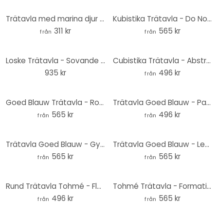
Trätavla med marina djur i havet - Brun - Kikki Belle - Rund
Kubistika Trätavla - Do Nothing Club - Rund
311 kr
565 kr
från
från
Loske Trätavla - Sovande skog - 40x41,5 cm
Cubistika Trätavla - Abstraktion - Rund
935 kr
496 kr
från
Goed Blauw Trätavla - Rosa flamingo - Rund
Trätavla Goed Blauw - Paradis - Rund
565 kr
496 kr
från
från
Trätavla Goed Blauw - Gyllene Panther - Rund
Trätavla Goed Blauw - Leoparderna - Rund
565 kr
565 kr
från
från
Rund Trätavla Tohmé - Flawless Audrey
Tohmé Trätavla - Formation - Rund
496 kr
565 kr
från
från