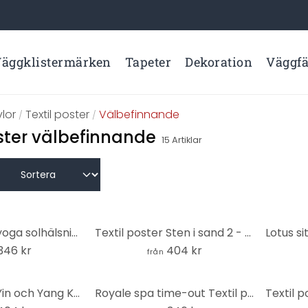
äggklistermärken
Tapeter
Dekoration
Väggf
lor
Textil poster
Välbefinnande
/
/
oster välbefinnande
15
Artiklar
Textil poster yoga solhälsning rosa - Manovski
Textil poster Sten i sand 2 - Panorama
346 kr
404 kr
från
Textil poster Yin och Yang Kois - Panorama
Royale spa time-out Textil poster med leopard - Rahner