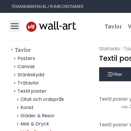
TEMAN
MÄRKEN
VÄLJ RUM
KONSTNÄRER
Tavlor
V
Startsida
Tav
Tavlor
/
Textil p
Posters
Canvas
Stänkskydd
Filter
Trätavlor
Textil poster
Citat och ordspråk
Konst
från
Städer & Resor
Mat & Dryck