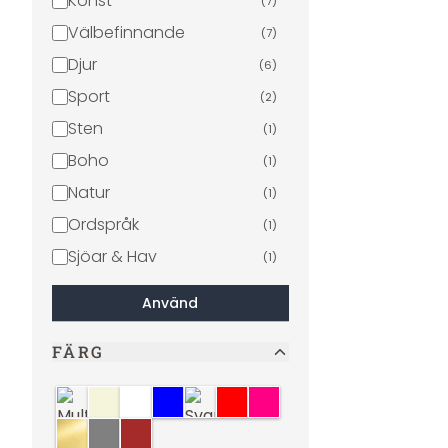
Konst
(
7
)
Välbefinnande
(
7
)
Djur
(
6
)
Sport
(
2
)
Sten
(
1
)
Boho
(
1
)
Natur
(
1
)
Ordspråk
(
1
)
Sjöar & Hav
(
1
)
Svart och vitt
(
1
)
Använd
Religion och kultur
(
1
)
FÄRG
Multi
Beige
Vit
Blå
Svart och vitt
Röd
Rosa
Guld
Grå
Brun