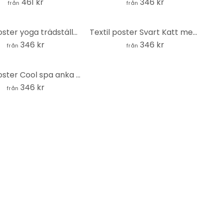
461 kr
346 kr
från
från
Textil poster yoga trädställning i en solcirkel - Manovski
Textil poster Svart Katt med rosa Munkar - Korenkova
346 kr
346 kr
från
från
Textil poster Cool spa anka med solglasögon - Royle
346 kr
från