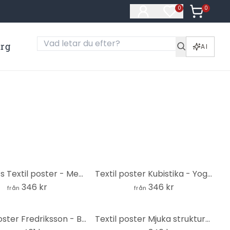
0
Artiklar i
0
Artiklar på öns
ärg
AI
Lotus sits Textil poster - Meditation i gyllene ljus - Manovski
Textil poster Kubistika - Yoga - Solhälsningen
346 kr
346 kr
från
från
Textil poster Fredriksson - Balans - Panorama
Textil poster Mjuka strukturer i beige - Pictufy Studio