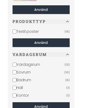
Använd
PRODUKTTYP
Textil poster
(
15
)
Använd
VARDAGSRUM
Vardagsrum
(
13
)
Sovrum
(
10
)
Badrum
(
6
)
Hall
(
1
)
Kontor
(
1
)
Använd