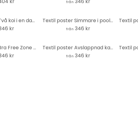
404 kr
346 kr
från
Textil poster Två koi i en damm - SpaceFrog Designs
Textil poster Simmare i poolen - Illustration - Jota de jai
346 kr
346 kr
från
Textil poster Bra Free Zone - Fritsch
Textil poster Avslappnad katt med hjärtglasögon - Royle
346 kr
346 kr
från