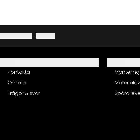
Integritetspolicy
·
Ångerrätt
Hjälp
Servis
Kontakta
Montering
Om oss
Materialöv
Frågor & svar
Spåra lev