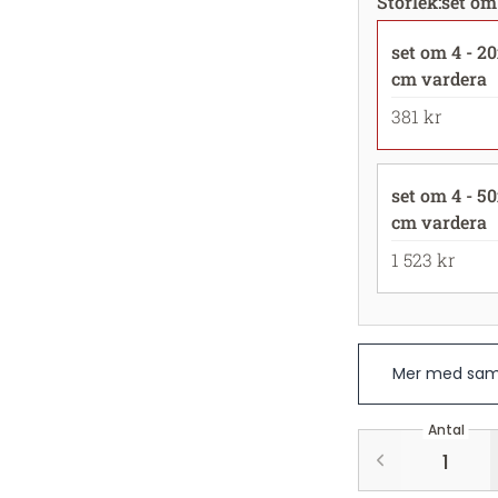
Storlek
:
set om
set om 4 - 2
cm vardera
381 kr
set om 4 - 5
cm vardera
1 523 kr
Mer med sam
Antal