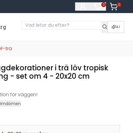
0
Artiklar i
0
Artiklar på öns
ärg
AI
F-trä
dekorationer i trä löv tropisk
ng - set om 4 - 20x20 cm
tion för väggen!
Omdömen