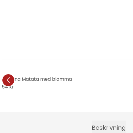
trä Hakuna Matata med blomma
254 kr
Beskrivning