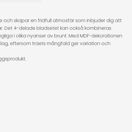
 och skapar en fridfull atmosfär som inbjuder dig att
är. Det 4-delade bladsetet kan också kombineras
gliga i olika nyanser av brunt. Med MDF-dekorationen
räslag, eftersom träets mångfald ger variation och
äggsprodukt.