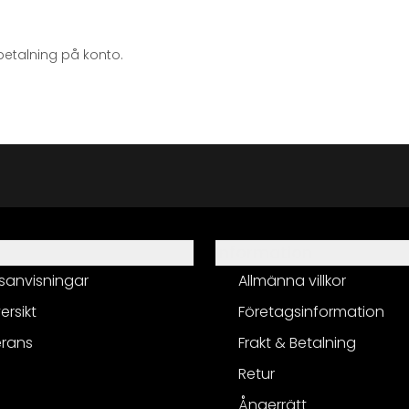
betalning på konto.
Information
sanvisningar
Allmänna villkor
ersikt
Företagsinformation
erans
Frakt & Betalning
Retur
Ångerrätt