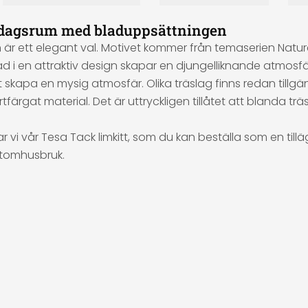
vardagsrum med bladuppsättningen
är ett elegant val. Motivet kommer från temaserien Nature
d i en attraktiv design skapar en djungelliknande atmosf
apa en mysig atmosfär. Olika träslag finns redan tillgän
tfärgat material. Det är uttryckligen tillåtet att blanda t
vi vår Tesa Tack limkitt, som du kan beställa som en till
utomhusbruk.