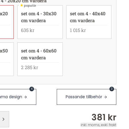
 4 - 20x20 cm vardera
★
populär
0x20
set om 4 - 30x30
set om 4 - 40x40
cm vardera
cm vardera
635 kr
1 015 kr
0x50
set om 4 - 60x60
cm vardera
2 285 kr
4
3
ma design
Passande tillbehör
381 kr
inkl. moms, exkl. frakt