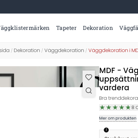
äggklistermärken
Tapeter
Dekoration
Väggf
sida
Dekoration
Väggdekoration
Väggdekoration i MD
/
/
/
MDF - Vägg
uppsättni
vardera
Bra trenddekora
8
Mer om produkten
1