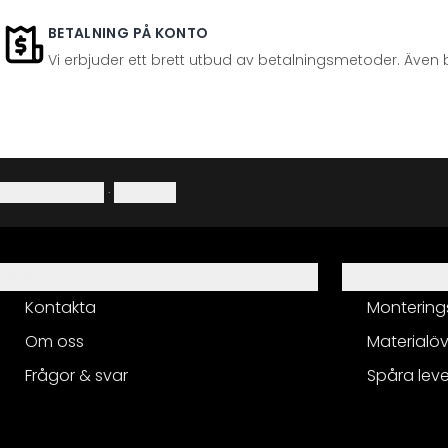
BETALNING PÅ KONTO
Vi erbjuder ett brett utbud av betalningsmetoder. Även 
Integritetspolicy
·
Ångerrätt
Hjälp
Servis
Kontakta
Montering
Om oss
Materialöv
Frågor & svar
Spåra lev