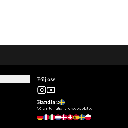
Följ oss
Handla i:
Våra internationella webbplatser