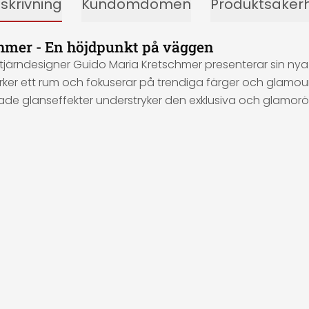
skrivning
Kundomdömen
Produktsäker
chmer - En höjdpunkt på väggen
tjärndesigner Guido Maria Kretschmer presenterar sin nya d
tärker ett rum och fokuserar på trendiga färger och glamou
kerade glanseffekter understryker den exklusiva och glamo