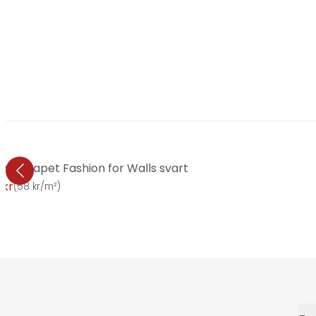
en tapet Fashion for Walls svart
 kr
(
58 kr/m²
)