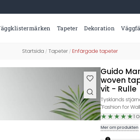
äggklistermärken
Tapeter
Dekoration
Väggf
Startsida
Tapeter
Enfärgade tapeter
/
/
Guido Mar
woven tap
vit - Rulle
Tysklands stjär
"Fashion for Wall
1
O
Mer om produkten
1