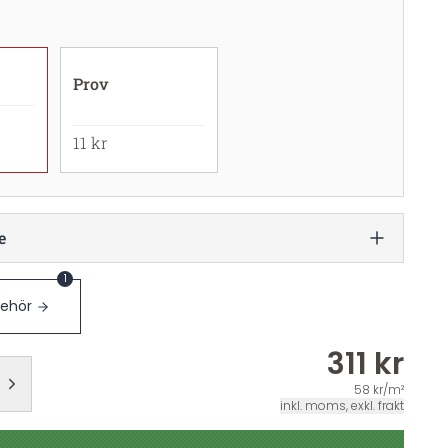
Prov
11 kr
e
1
behör
311 kr
58 kr/m²
inkl. moms, exkl. frakt