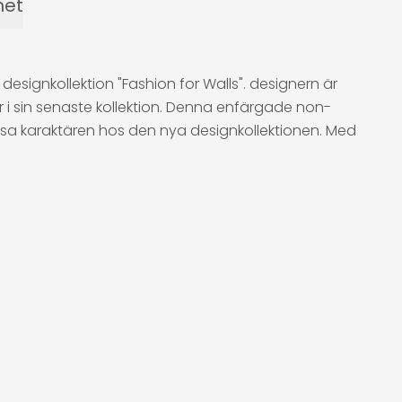
het
esignkollektion "Fashion for Walls". designern är
r i sin senaste kollektion. Denna enfärgade non-
rösa karaktären hos den nya designkollektionen. Med