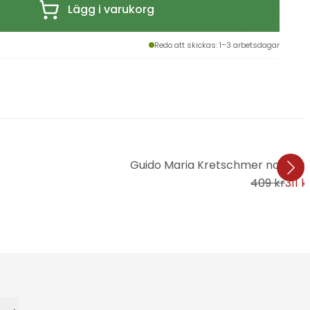
Lägg i varukorg
Redo att skickas
: 1–3 arbetsdagar
Guido Maria Kretschmer non-wov
409 kr
311 k