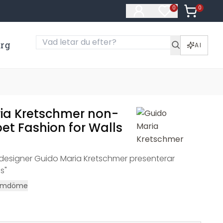
0
Artiklar i
0
Artiklar på öns
ärg
AI
ia Kretschmer non-
et Fashion for Walls
ndesigner Guido Maria Kretschmer presenterar
s"
mdöme