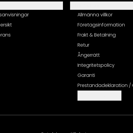
Information
sanvisningar
Allmänna villkor
ersikt
Företagsinformation
erans
Frakt & Betalning
Retur
Ångerrätt
Integritetspolicy
Garanti
Prestandadeklaration /
Cookieinställningar