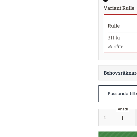
Variant
:
Rulle
Rulle
311 kr
58 kr/m²
Behovsräknar
Passande till
Antal