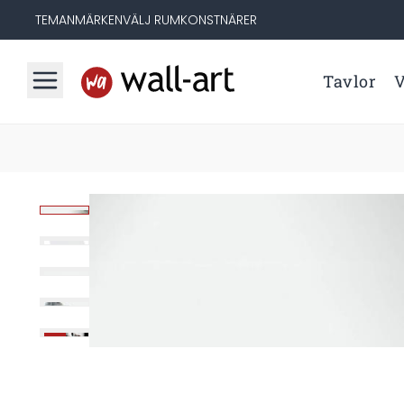
TEMAN
MÄRKEN
VÄLJ RUM
KONSTNÄRER
Tavlor
V