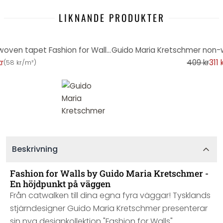
LIKNANDE PRODUKTER
-24%
Guido Maria Kretschmer non-woven tapet Fashion for Walls svart
kr
409 kr
311 
(
58 kr/m²
)
Beskrivning
Fashion for Walls by Guido Maria Kretschmer -
En höjdpunkt på väggen
Från catwalken till dina egna fyra väggar! Tysklands
stjärndesigner Guido Maria Kretschmer presenterar
sin nya designkollektion "Fashion for Walls".