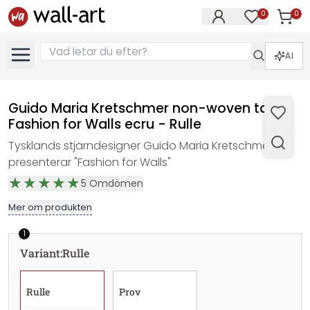
0
0
Artikla
Artiklar på 
AI
Guido Maria Kretschmer non-woven tapet
Fashion for Walls ecru - Rulle
Tysklands stjärndesigner Guido Maria Kretschmer
presenterar "Fashion for Walls"
5
Omdömen
Mer om produkten
1
Variant
:
Rulle
Rulle
Prov