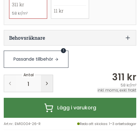
311 kr
11 kr
58 kr/m²
Behovsräknare
1
Passande tillbehör
311 kr
Antal
58 kr/m²
inkl. moms, exkl. frakt
Lägg i varukorg
Art.nr.
:
EM10004-26-R
Redo att skickas
: 1–3 arbetsdagar