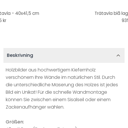
ätavla - 40x41,5 cm
Trätavla blå la
 kr
935
Beskrivning
Holzbilder aus hochwertigem Kiefernholz
verschönern Ihre Wände im natürlichen Stil. Durch
die unterschiedliche Maserung des Holzes ist jedes
Bild ein Unikat! Für die schnelle Wandmontage
können Sie zwischen einem Sisalseil oder einem
Zackenaufhänger wählen.
Größen: