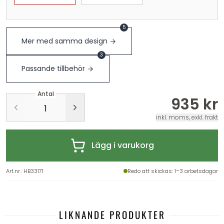
5
Mer med samma design
3
Passande tillbehör
Antal
935 kr
inkl. moms, exkl. frakt
Lägg i varukorg
Art.nr.
:
HB33171
Redo att skickas
: 1–3 arbetsdagar
LIKNANDE PRODUKTER