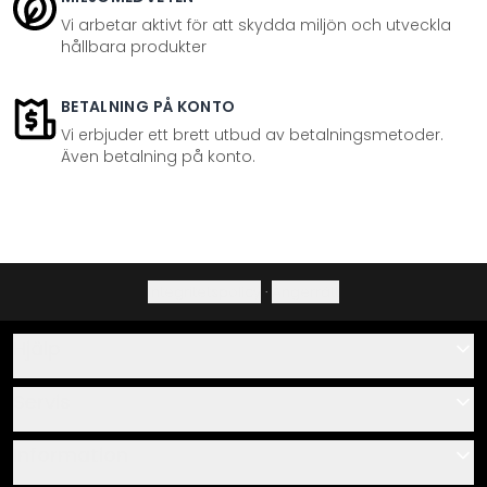
Vi arbetar aktivt för att skydda miljön och utveckla
hållbara produkter
BETALNING PÅ KONTO
Vi erbjuder ett brett utbud av betalningsmetoder.
Även betalning på konto.
Integritetspolicy
·
Ångerrätt
Hjälp
Kontakta
Servis
Om oss
Monteringsanvisningar
Information
Frågor & svar