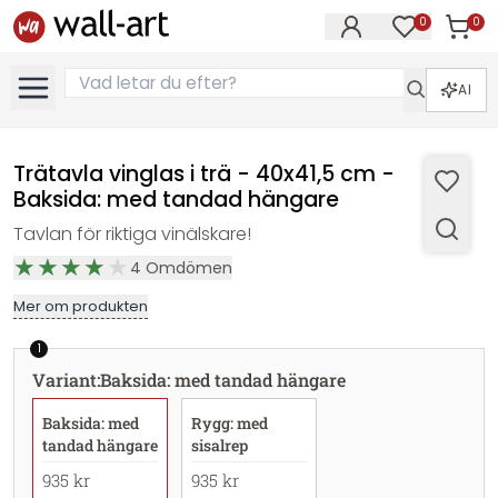
0
0
Artikla
Artiklar på 
AI
Trätavla vinglas i trä - 40x41,5 cm -
Baksida: med tandad hängare
Tavlan för riktiga vinälskare!
4
Omdömen
Mer om produkten
1
Variant
:
Baksida: med tandad hängare
Baksida: med
Rygg: med
tandad hängare
sisalrep
935 kr
935 kr