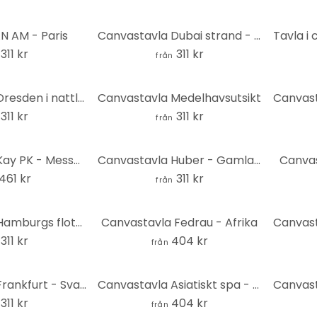
N AM - Paris
Canvastavla Dubai strand - Burj Al Arab - Rivers
311 kr
311 kr
från
Canvastavla Dresden i nattlampan
Canvastavla Medelhavsutsikt
311 kr
311 kr
från
Canvastavla Kay PK - Messe Berlin - Panorama
Canvastavla Huber - Gamla stan Luzern
Canva
461 kr
311 kr
från
Canvastavla Hamburgs flotta
Canvastavla Fedrau - Afrika
311 kr
404 kr
från
Canvastavla Frankfurt - Svartvitt - Älska din stad
Canvastavla Asiatiskt spa - Fyrkant
311 kr
404 kr
från