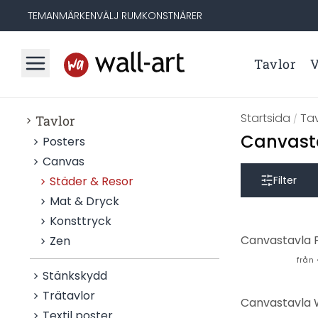
TEMAN
MÄRKEN
VÄLJ RUM
KONSTNÄRER
Tavlor
V
Startsida
Tav
Tavlor
/
Canvasta
Posters
Canvas
Städer & Resor
Filter
Mat & Dryck
Konsttryck
Zen
från
Stänkskydd
Trätavlor
Textil poster