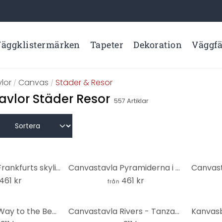
äggklistermärken
Tapeter
Dekoration
Väggf
lor
Canvas
Städer & Resor
/
/
vlor Städer Resor
557
Artiklar
Canvastavla Frankfurts skyline - Panorama
Canvastavla Pyramiderna i Giza - Panorama
461 kr
461 kr
från
Canvastavla Way to the Beach
Canvastavla Rivers - Tanzania