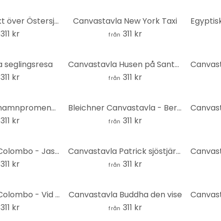
Canvas - utsikt över Östersjön
Canvastavla New York Taxi
311 kr
311 kr
från
 seglingsresa
Canvastavla Husen på Santorini - Rivers
311 kr
311 kr
från
Canvastavla hamnpromenad vid Lago Maggiore
Bleichner Canvastavla - Berlin under en stjärnklar himmel
311 kr
311 kr
från
Canvastavla Colombo - Jasper National Park i Kanada
Canvastavla Patrick sjöstjärnan
311 kr
311 kr
från
Canvastavla Colombo - Vid Lago Maggiore
Canvastavla Buddha den vise
311 kr
311 kr
från