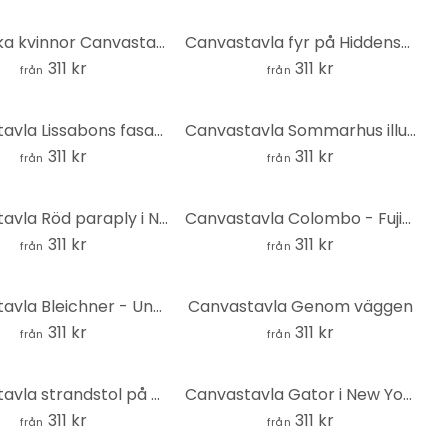
Egyptiska kvinnor Canvastavla
Canvastavla fyr på Hiddensee
311 kr
311 kr
från
från
Canvastavla Lissabons fasad - Tomljanovic
Canvastavla Sommarhus illustration - Tomljanovic
311 kr
311 kr
från
från
Canvastavla Röd paraply i New York Akvarell
Canvastavla Colombo - Fuji-berget i Japan
311 kr
311 kr
från
från
Canvastavla Bleichner - Underbara Lago Maggiore
Canvastavla Genom väggen
311 kr
311 kr
från
från
Canvastavla strandstol på Norderney
Canvastavla Gator i New York City
311 kr
311 kr
från
från