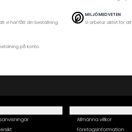
MILJÖMEDVETEN
t vi har fått din beställning
Vi arbetar aktivt för 
betalning på konto.
Information
sanvisningar
Allmänna villkor
ersikt
Företagsinformation