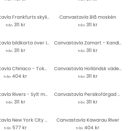
Canvastavla Frankfurts skyline
Canvastavla Blå moskén
311 kr
311 kr
från
från
Canvastavla bildkarta över Italien - Rivers
Canvastavla Zamart - Kandinsky möter Paris Eiffeltornet
311 kr
311 kr
från
från
Canvastavla Chiriaco - Tokyos färger
Canvastavla Holländsk väderkvarn
404 kr
311 kr
från
från
Canvastavla Rivers - Sylt med fyr
Canvastavla Persikofärgad fasad i Sydamerika - Hugonnard
311 kr
311 kr
från
från
Canvastavla New York City skyline - Fyrkant
Canvastavla Kawarau River
577 kr
404 kr
från
från