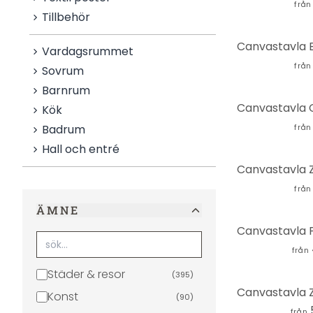
från
Tillbehör
Vardagsrummet
från
Sovrum
Barnrum
Kök
Badrum
från
Hall och entré
från
ÄMNE
från
Städer & resor
(
395
)
Konst
(
90
)
från