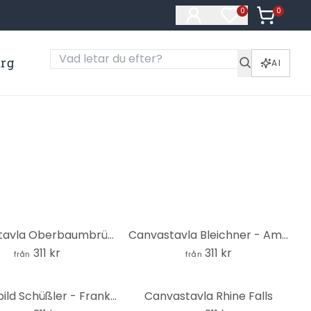
0
Artiklar i
0
Artiklar på öns
ärg
AI
Canvastavla Oberbaumbrücke Berlin
Canvastavla Bleichner - Amsterdam
311 kr
311 kr
från
från
Kanvasbild Schüßler - Frankfurt am Main
Canvastavla Rhine Falls