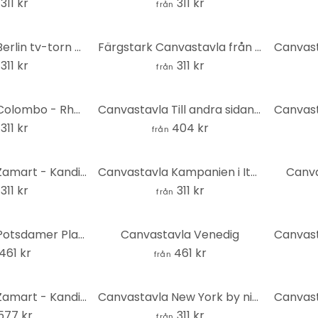
311 kr
311 kr
från
Canvastavla Berlin tv-torn panorama
Färgstark Canvastavla från Venedig
311 kr
311 kr
från
Canvastavla Colombo - Rhen på hösten
Canvastavla Till andra sidan - kvadrat
311 kr
404 kr
från
Canvastavla Zamart - Kandinsky möter Amsterdam
Canvastavla Kampanien i Italien
Canva
311 kr
311 kr
från
Canvastavla Potsdamer Platz - Panorama
Canvastavla Venedig
461 kr
461 kr
från
Canvastavla Zamart - Kandinsky möter Berlin himmelsblå - Kvadrat
Canvastavla New York by night
577 kr
311 kr
från