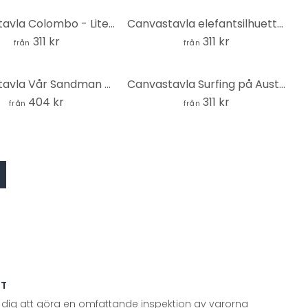
Canvastavla Colombo - Liten by i Dolomiterna
Canvastavla elefantsilhuetter
311 kr
311 kr
från
från
Canvastavla Vår Sandman - Sandman på Alexanderplatz
Canvastavla Surfing på Australiens kust - Rivers
404 kr
311 kr
från
från
TT
 dig att göra en omfattande inspektion av varorna