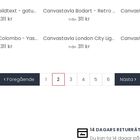
Canvastavla bildtext - gatuskylt svart och vitt
Canvastavla Bodart - Retro Eiffeltorn med regnbåge
311 kr
311 kr
från
Canvastavla Colombo - Yasaka Pagoda i Japan
Canvastavla London City Lights
311 kr
311 kr
från
Föregående
1
2
3
4
5
6
Nästa
14 DAGARS RETURRÄ
Du kan ta 14 dagar på