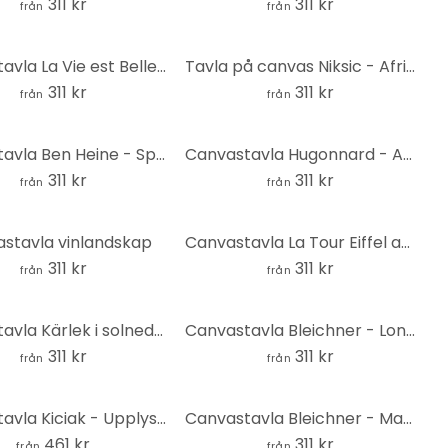
311 kr
311 kr
från
från
Canvastavla La Vie est Belle - gul
Tavla på canvas Niksic - Afrikas konst 02
311 kr
311 kr
från
från
Canvastavla Ben Heine - Spårvagn i Lissabon
Canvastavla Hugonnard - Antik trädörr
311 kr
311 kr
från
från
stavla vinlandskap
Canvastavla La Tour Eiffel akvarell
311 kr
311 kr
från
från
Canvastavla Kärlek i solnedgången
Canvastavla Bleichner - Londons skyline
311 kr
311 kr
från
från
Canvastavla Kiciak - Upplyst Louvren
Canvastavla Bleichner - Manhattans skyline - Akvarell
461 kr
311 kr
från
från