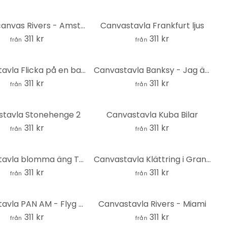
Tavla i canvas Rivers - Amsterdam
Canvastavla Frankfurt ljus
311 kr
311 kr
från
från
Canvastavla Flicka på en balkong i Japan | Feminism - Oliveira
Canvastavla Banksy - Jag älskar New York
311 kr
311 kr
från
från
stavla Stonehenge 2
Canvastavla Kuba Bilar
311 kr
311 kr
från
från
Canvastavla blomma äng Toscana
Canvastavla Klättring i Grand Canyon - Rivers
311 kr
311 kr
från
från
Canvastavla PAN AM - Flyg till Tokyo
Canvastavla Rivers - Miami
311 kr
311 kr
från
från