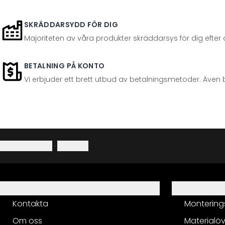
SKRÄDDARSYDD FÖR DIG
Majoriteten av våra produkter skräddarsys för dig efter at
BETALNING PÅ KONTO
Vi erbjuder ett brett utbud av betalningsmetoder. Även 
Integritetspolicy
·
Ångerrätt
Hjälp
Servis
Kontakta
Montering
Om oss
Materialöv