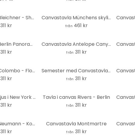
Canvastavla Bleichner - Shanghai
Canvastavla Münchens skyline - Panorama
311 kr
461 kr
från
Canvastavla Berlin Panorama
Canvastavla Antelope Canyon i Arizona
311 kr
311 kr
från
Canvastavla Colombo - Flock av får i Nya Zeeland
Semester med Canvastavlaer på Maldiverna
311 kr
311 kr
från
Canvastavla Ljus i New York City
Tavla i canvas Rivers - Berlin
311 kr
311 kr
från
Canvastavla Neumann - Konstantinopel
Canvastavla Montmartre
311 kr
311 kr
från