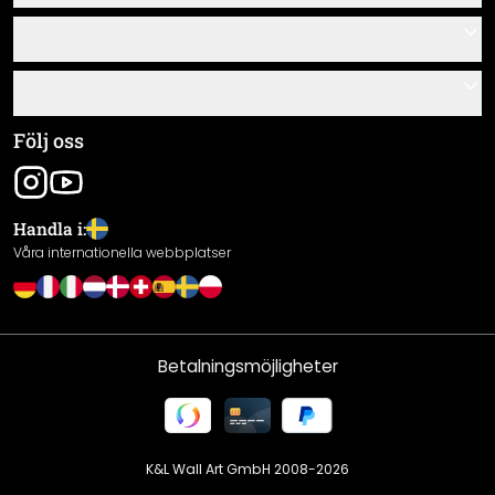
Kontakta
Servis
Om oss
Monteringsanvisningar
Information
Frågor & svar
Materialöversikt
Allmänna villkor
Följ oss
Spåra leverans
Företagsinformation
Frakt & Betalning
Handla i:
Retur
Våra internationella webbplatser
Ångerrätt
Integritetspolicy
Garanti
Betalningsmöjligheter
Prestandadeklaration / CE-märkning
Cookieinställningar
K&L Wall Art GmbH 2008-
2026