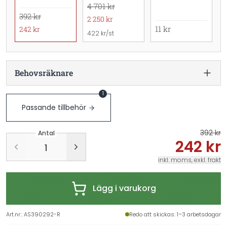
4 701 kr
392 kr
2 250 kr
11 kr
242 kr
422 kr/st
Behovsräknare
1
Passande tillbehör
392 kr
Antal
242 kr
inkl. moms, exkl. frakt
Lägg i varukorg
Art.nr.
:
AS390292-R
Redo att skickas
: 1–3 arbetsdagar