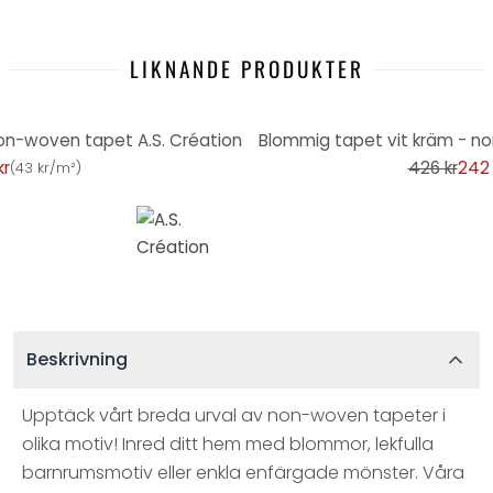
LIKNANDE PRODUKTER
-43%
non-woven tapet A.S. Création
Blommig tapet vit kräm - no
kr
426 kr
242 
(
43 kr/m²
)
Beskrivning
Upptäck vårt breda urval av non-woven tapeter i
olika motiv! Inred ditt hem med blommor, lekfulla
barnrumsmotiv eller enkla enfärgade mönster. Våra