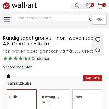
0
0
Artikla
Artiklar på 
AI
Randig tapet grönvit - non-woven tapet
A.S. Création - Rulle
Non-woven tapet i grönt och vitt från A.S. Création
3
Omdömen
Mer om produkten
1
SALE -38%
Variant
:
Rulle
Rulle
Kartong
Prov
(12
rullar)