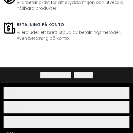
Vi arbetar aktivt för att skydda miljön och utveckla
hållbara produkter
BETALNING PÅ KONTO
Vi erbjuder ett brett utbud av betalningsmetoder.
Även betalning på konto.
Integritetspolicy
·
Ångerrätt
Hjälp
Kontakta
Servis
Om oss
Monteringsanvisningar
Information
Frågor & svar
Materialöversikt