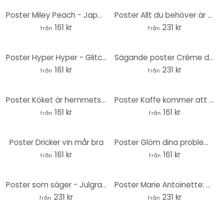
Poster Miley Peach - Japanska - Gomes
Poster Allt du behöver är sömn - Round
161 kr
231 kr
från
från
Poster Hyper Hyper - Glitch-effekt
Sägande poster Crème de la crème - Runda
161 kr
231 kr
från
från
Poster Köket är hemmets hjärta - mörkt
Poster Kaffe kommer att hålla oss vid liv
161 kr
161 kr
från
från
Poster Dricker vin mår bra
Poster Glöm dina problem och dansa
161 kr
161 kr
från
från
Poster som säger - Julgran typografisk runda - Blursbyai
Poster Marie Antoinette: Det har jag aldrig sagt - Grace Digital Art - Round
231 kr
231 kr
från
från