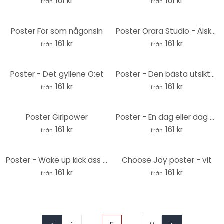
161 kr
161 kr
från
från
Poster För som någonsin
Poster Orara Studio - Älskar dig mer
161 kr
161 kr
från
från
Poster - Det gyllene O:et
Poster - Den bästa utsikten kommer efter det svåraste klimatet
161 kr
161 kr
från
från
Poster Girlpower
Poster - En dag eller dag ett
161 kr
161 kr
från
från
Poster - Wake up kick ass repeat
Choose Joy poster - vit
161 kr
161 kr
från
från