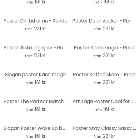
161 kr
161 kr
från
från
Poster Din tid är nu - Runda
Poster Du är vacker - Runda
231 kr
231 kr
från
från
Poster Älska dig själv - Rund
Poster Känn magin - Rund
231 kr
231 kr
från
från
Slogan poster Känn magin
Poster Kaffeälskare - Rund
161 kr
231 kr
från
från
Poster The Perfect Match - Bloom
Att säga Poster Cool för att vara snäll - Wilson
161 kr
161 kr
från
från
Slogan Poster Wake up kick ass - Wilson
Poster Stay Classy Sassy och lite Bad Assy - Wilson - Rund
161 kr
231 kr
från
från