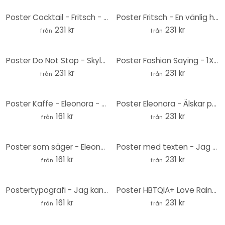
Poster Cocktail - Fritsch - Aperol Spritz- Rund
Poster Fritsch - En vänlig hälsning - Runda
231 kr
231 kr
från
från
Poster Do Not Stop - Skylt framför turkosblå himmel - CosmoZach - Round
Poster Fashion Saying - 1X Studio - Très chic - Rund
231 kr
231 kr
från
från
Poster Kaffe - Eleonora - Älskar dig en Latte
Poster Eleonora - Älskar penseldrag - Rund
161 kr
231 kr
från
från
Poster som säger - Eleonora - Älskar penseldrag
Poster med texten - Jag kan köpa blommor till mig själv - Rund
161 kr
231 kr
från
från
Postertypografi - Jag kan köpa blommor till mig själv
Poster HBTQIA+ Love Rainbow - Rund
161 kr
231 kr
från
från