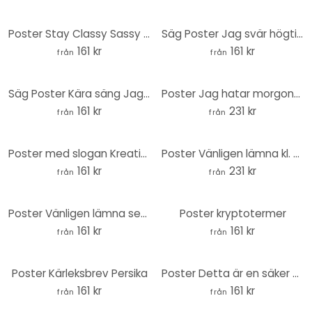
Poster Stay Classy Sassy och lite Bad Assy - Wilson
Säg Poster Jag svär högtidligt - Wilson
161 kr
161 kr
från
från
Säg Poster Kära säng Jag älskar dig - Wilson
Poster Jag hatar morgonmänniskor - Tvättbjörn - Magnusson - Rund
161 kr
231 kr
från
från
Poster med slogan Kreativitet frodas i kaos - Bloom
Poster Vänligen lämna kl. 9 - Fritsch - Runda
161 kr
231 kr
från
från
Poster Vänligen lämna senast kl. 9 - Fritsch
Poster kryptotermer
161 kr
161 kr
från
från
Poster Kärleksbrev Persika
Poster Detta är en säker plats
161 kr
161 kr
från
från