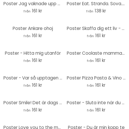
Poster Jag vaknade upp så här
Poster Eat. Stranda. Sova. Upprepa.
161 kr
138 kr
från
från
Poster Ankare ohoj
Poster Skaffa dig ett liv - Glitch-effekt
161 kr
161 kr
från
från
Poster - Hitta mig utanför
Poster Coolaste mamman i världen
161 kr
161 kr
från
från
Poster - Var så upptagen med att älska ditt liv
Poster Pizza Pasta & Vino vit
161 kr
161 kr
från
från
Poster Smile! Det är dags för vin.
Poster - Sluta inte när du är trött
161 kr
161 kr
från
från
Poster Love you to the moon and back - handstil - svart negativ
Poster - Du är min kopp te