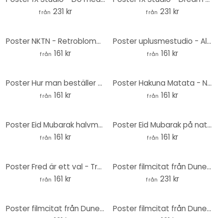
231 kr
231 kr
från
från
Poster NKTN - Retroblomma: Gör det för att det gör dig glad
Poster uplusmestudio - Always go for the Rainbow
161 kr
161 kr
från
från
Poster Hur man beställer en öl runt om i världen
Poster Hakuna Matata - Neonljus
161 kr
161 kr
från
från
Poster Eid Mubarak halvmåne
Poster Eid Mubarak på natten
161 kr
161 kr
från
från
Poster Fred är ett val - Treechild
Poster filmcitat från Dune - Fear is the mind killer - Round
161 kr
231 kr
från
från
Poster filmcitat från Dune - Rädsla är den som dödar hjärnan
Poster filmcitat från Dune - The Sleeper must awaken