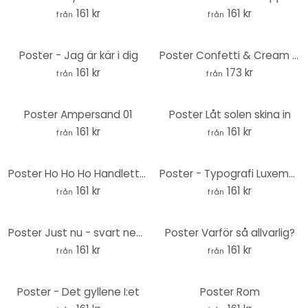
161 kr
161 kr
från
från
Poster - Jag är kär i dig
Poster Confetti & Cream - Säg alltid ja till att dansa
161 kr
173 kr
från
från
Poster Ampersand 01
Poster Låt solen skina in
161 kr
161 kr
från
från
Poster Ho Ho Ho Handlettering
Poster - Typografi Luxemburg
161 kr
161 kr
från
från
Poster Just nu - svart negativ
Poster Varför så allvarlig?
161 kr
161 kr
från
från
Poster - Det gyllene I:et
Poster Rom