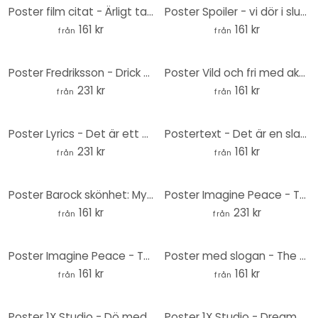
Poster film citat - Ärligt talat min kära, jag bryr mig inte ett skit
Poster Spoiler - vi dör i slutändan
161 kr
161 kr
från
från
Poster Fredriksson - Drick kaffe och gör gott - Runda
Poster Vild och fri med akvarellblommor - Treechild
231 kr
161 kr
från
från
Poster Lyrics - Det är ett slags magi - Runda
Postertext - Det är en slags magi
231 kr
161 kr
från
från
Poster Barock skönhet: Mycket försynt - Grace Digital Art
Poster Imagine Peace - Två för fred och hopp - Retrodrome - Rund
161 kr
231 kr
från
från
Poster Imagine Peace - Två för fred och hopp - Retrodrome
Poster med slogan - The Miuus Studio - Gör det du älskar
161 kr
161 kr
från
från
Poster 1X Studio - Dö med minnen - Rund
Poster 1X Studio - Dream Plan Do - Rund