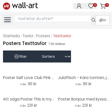
0
0
Artikla
Artiklar på 
AI
Startsida
Tavlor
Posters
Texttavlor
/
/
/
Posters Texttavlor
736
Artiklar
Filter
Poster Self Love Club Pink - Prints by Ayleen
Julaffisch - Kära tomten, jag kan förklara... - Prints by Ayleen
161 kr
161 kr
från
från
Att säga Poster This is my happy place med hjärta - Fritsch - Rund
Poster Bonjour med kyssande mun - Fritsch - Rund
231 kr
231 kr
från
från