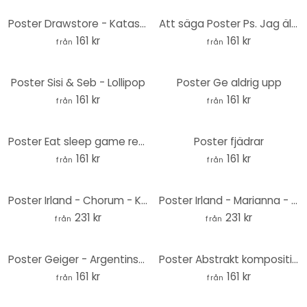
Poster Drawstore - Katastrof Pin Up Växter
Att säga Poster Ps. Jag älskar dig
161 kr
161 kr
från
från
Poster Sisi & Seb - Lollipop
Poster Ge aldrig upp
161 kr
161 kr
från
från
Poster Eat sleep game repeat - Glitch effekt
Poster fjädrar
161 kr
161 kr
från
från
Poster Irland - Chorum - Kolibri - Rund
Poster Irland - Marianna - Hibiskusblommor - Rund
231 kr
231 kr
från
från
Poster Geiger - Argentinska fans på fotbollsstadion
Poster Abstrakt komposition i guld och grått - Shelest
161 kr
161 kr
från
från