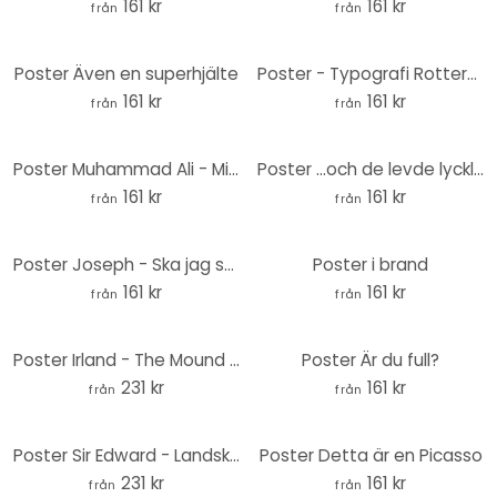
161 kr
161 kr
från
från
Poster Även en superhjälte
Poster - Typografi Rotterdam
161 kr
161 kr
från
från
Poster Muhammad Ali - Mielu
Poster ...och de levde lyckliga i alla sina dagar
161 kr
161 kr
från
från
Poster Joseph - Ska jag stanna eller ska jag gå
Poster i brand
161 kr
161 kr
från
från
Poster Irland - The Mound II - Rund
Poster Är du full?
231 kr
161 kr
från
från
Poster Sir Edward - Landskap med leoparder svartvitt
Poster Detta är en Picasso
231 kr
161 kr
från
från