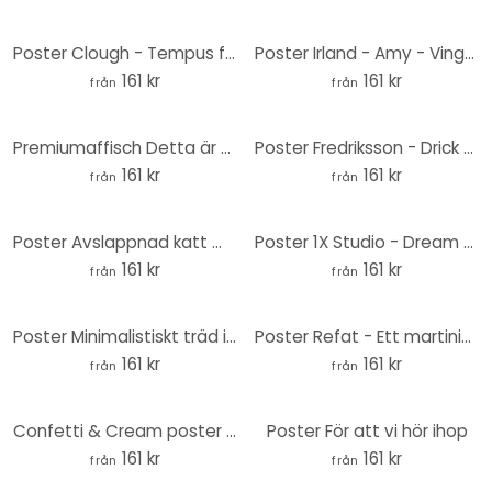
Poster Clough - Tempus fugit
Poster Irland - Amy - Vingar
161 kr
161 kr
från
från
Premiumaffisch Detta är en Monet
Poster Fredriksson - Drick kaffe och gör gott
161 kr
161 kr
från
från
Poster Avslappnad katt med hjärtglasögon - Royle
Poster 1X Studio - Dream Plan Do
161 kr
161 kr
från
från
Poster Minimalistiskt träd i lugnt landskap - Flour
Poster Refat - Ett martiniglas
161 kr
161 kr
från
från
Confetti & Cream poster - Det är de små sakerna i livet
Poster För att vi hör ihop
161 kr
161 kr
från
från