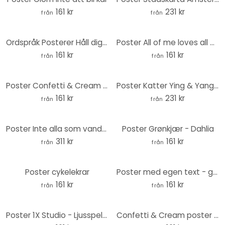
161 kr
231 kr
från
från
Ordspråk Posterer Håll dig inspirerad
Poster All of me loves all of you
161 kr
161 kr
från
från
Poster Confetti & Cream - Be-you-tiful
Poster Katter Ying & Yang - Tunaboylu - Rund
161 kr
231 kr
från
från
Poster Inte alla som vandrar går vilse + hjärta sticky dots
Poster Grønkjær - Dahlia
311 kr
161 kr
från
från
Poster cykelekrar
Poster med egen text - gatuskylt svart och vitt
161 kr
161 kr
från
från
Poster 1X Studio - Ljusspel i svartvitt
Confetti & Cream poster - Lycka är hemlagad