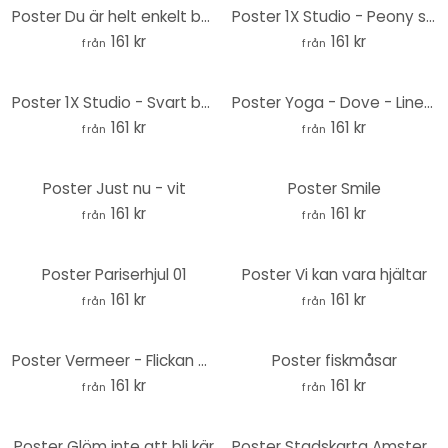
Poster Du är helt enkelt bäst
Poster 1X Studio - Peony svartvit
161 kr
161 kr
från
från
Poster 1X Studio - Svart båge
Poster Yoga - Dove - Line Art
161 kr
161 kr
från
från
Poster Just nu - vit
Poster Smile
161 kr
161 kr
från
från
Poster Pariserhjul 01
Poster Vi kan vara hjältar
161 kr
161 kr
från
från
Poster Vermeer - Flickan med pärlörhänget
Poster fiskmåsar
161 kr
161 kr
från
från
Poster Glöm inte att bli kär
Poster Stadskarta Amsterdam - Rund