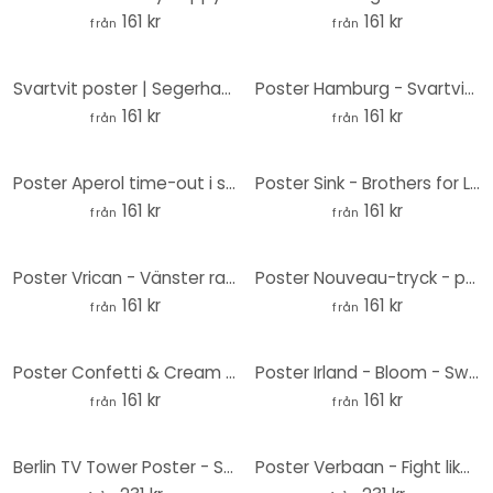
161 kr
161 kr
från
från
Svartvit poster | Segerhand - Tecken på fred och seger - Bühler
Poster Hamburg - Svartvitt - Love your City
161 kr
161 kr
från
från
Poster Aperol time-out i sängen - Pictufy Studio
Poster Sink - Brothers for Life - svartvitt
161 kr
161 kr
från
från
Poster Vrican - Vänster rak linje
Poster Nouveau-tryck - prickar och ränder
161 kr
161 kr
från
från
Poster Confetti & Cream - Tro på magi
Poster Irland - Bloom - Swan
161 kr
161 kr
från
från
Berlin TV Tower Poster - Stadsaffisch Rund - Brun
Poster Verbaan - Fight like a Girl - Rund