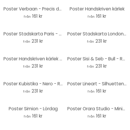
Poster Verbaan - Precis där du är
Poster Handskriven kärlek
161 kr
161 kr
från
från
Poster Stadskarta Paris - Rund
Poster Stadskarta London - Rund
231 kr
231 kr
från
från
Poster Handskriven kärlek - rund
Poster Sisi & Seb - Bull - Round
231 kr
231 kr
från
från
Poster Kubistika - Nero - Rund
Poster Lineart - Silhuetten av en kvinna
231 kr
161 kr
från
från
Poster Simion - Lördag
Poster Orara Studio - Minimalistisk måne
161 kr
161 kr
från
från