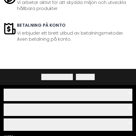
Vi arbetar aktivt för att skydda miljön och utveckla
hållbara produkter
BETALNING PÅ KONTO
Vi erbjuder ett brett utbud av betalningsmetoder.
Även betalning på konto.
Integritetspolicy
·
Ångerrätt
Hjälp
Kontakta
Servis
Om oss
Monteringsanvisningar
Information
Frågor & svar
Materialöversikt