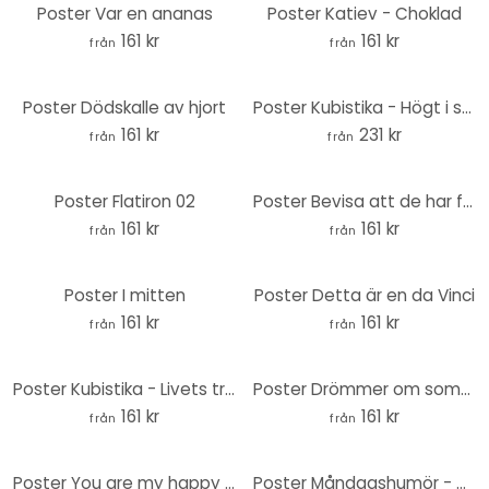
Poster Var en ananas
Poster Katiev - Choklad
161 kr
161 kr
från
från
Poster Dödskalle av hjort
Poster Kubistika - Högt i skyn - Rund
161 kr
231 kr
från
från
Poster Flatiron 02
Poster Bevisa att de har fel
161 kr
161 kr
från
från
Poster I mitten
Poster Detta är en da Vinci
161 kr
161 kr
från
från
Poster Kubistika - Livets träd - Svart
Poster Drömmer om sommaren
161 kr
161 kr
från
från
Poster You are my happy ending
Poster Måndagshumör - Hare på måndagsmorgonen - Korenkova