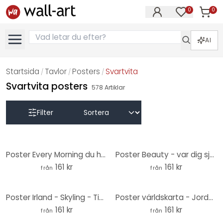
0
0
Artikla
Artiklar på 
AI
Startsida
Tavlor
Posters
Svartvita
/
/
/
Svartvita posters
578
Artiklar
Filter
Poster Every Morning du har två val
Poster Beauty - var dig själv
161 kr
161 kr
från
från
Poster Irland - Skyling - Tid för dig själv
Poster världskarta - Jorden runt
161 kr
161 kr
från
från