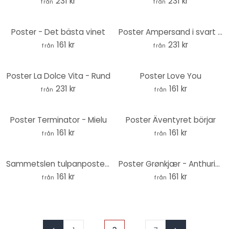
231 kr
231 kr
från
från
Poster - Det bästa vinet
Poster Ampersand i svart marmor - rund
161 kr
231 kr
från
från
Poster La Dolce Vita - Rund
Poster Love You
231 kr
161 kr
från
från
Poster Terminator - Mielu
Poster Äventyret börjar
161 kr
161 kr
från
från
Sammetslen tulpanposter i svart - Paksoylu
Poster Grønkjær - Anthurium svartvitt
161 kr
161 kr
från
från