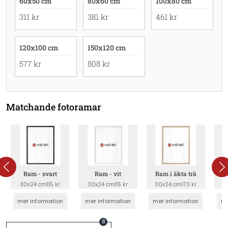
60x50 cm
80x60 cm
100x80 cm
311 kr
381 kr
461 kr
120x100 cm
150x120 cm
577 kr
808 kr
Matchande fotoramar
Ram - svart
Ram - vit
Ram i äkta trä
Tav
30x24 cm
115 kr
30x24 cm
115 kr
30x24 cm
173 kr
3
mer information
mer information
mer information
me
8