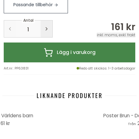
Passande tillbehör
Antal
161 kr
inkl. moms, exkl. frakt
Lägg i varukorg
Art.nr.
:
PP63831
Redo att skickas
: 1–3 arbetsdagar
LIKNANDE PRODUKTER
 Världens barn
Poster Brun - D
161 kr
från