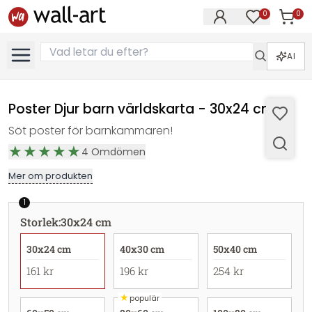
0
0
Artikla
Artiklar på 
AI
Poster Djur barn världskarta - 30x24 cm
Söt poster för barnkammaren!
4
Omdömen
Mer om produkten
1
Storlek
:
30x24 cm
30x24 cm
40x30 cm
50x40 cm
161 kr
196 kr
254 kr
★
populär