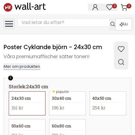
0
0
Artikla
Artiklar på 
AI
Poster Cyklande björn - 24x30 cm
Våra premiumaffischer sätter tonen!
Mer om produkten
1
Storlek
:
24x30 cm
★
populär
24x30 cm
30x40 cm
40x50 cm
161 kr
196 kr
254 kr
50x60 cm
60x80 cm