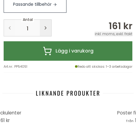
Passande tillbehör
Antal
161 kr
inkl. moms, exkl. frakt
Lägg i varukorg
Art.nr.
:
PP54051
Redo att skickas
: 1–3 arbetsdagar
LIKNANDE PRODUKTER
ckulenter
Poster f
161 kr
från