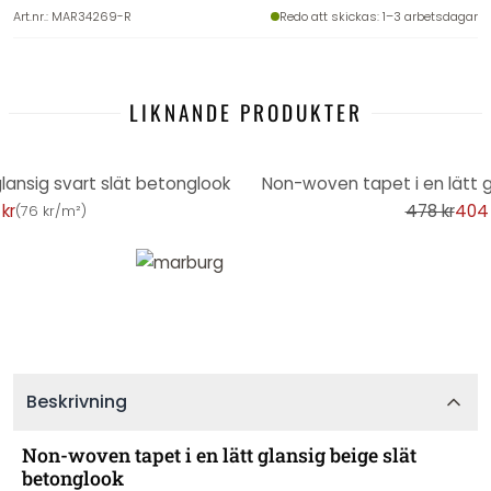
Art.nr.
:
MAR34269-R
Redo att skickas
: 1–3 arbetsdagar
LIKNANDE PRODUKTER
-16%
lansig svart slät betonglook
Non-woven tapet i en lätt g
kr
478 kr
404 
(
76 kr/m²
)
Beskrivning
Non-woven tapet i en lätt glansig beige slät
betonglook