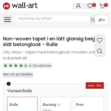
0
0
Artikla
Artiklar på 
AI
Non-woven tapet i en lätt glansig beige
slät betonglook - Rulle
City Glow - tapet med betonglook i modern och
industriell stil
4
Omdömen
Mer om produkten
1
SALE -15%
Variant
:
Rulle
Rulle
Kartong
Prov
(12
rullar)