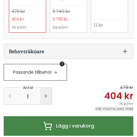
478 kr
5 740 kr
404 kr
3 785 kr
11 kr
76 kr/m²
59 kr/m²
Behovsräknare
1
Passande tillbehör
478 kr
Antal
404 kr
76 kr/m²
inkl. moms, exkl. frakt
Lägg i varukorg