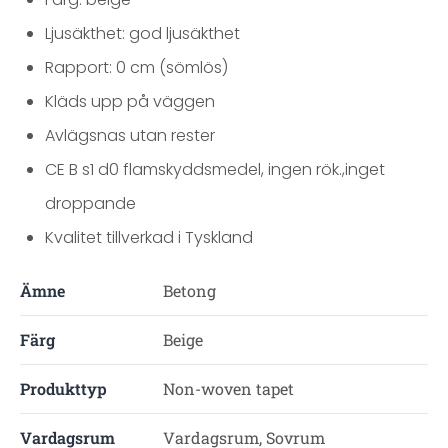
Ljusäkthet: god ljusäkthet
Rapport: 0 cm (sömlös)
Kläds upp på väggen
Avlägsnas utan rester
CE B s1 d0 flamskyddsmedel, ingen rök.,inget
droppande
Kvalitet tillverkad i Tyskland
Ämne
Betong
Färg
Beige
Produkttyp
Non-woven tapet
Vardagsrum
Vardagsrum, Sovrum