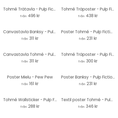
Tohmé Trätavla - Pulp Fiction - Rund
Tohmé Träposter - Pulp Fiction
496 kr
438 kr
från
från
Canvastavla Banksy - Pulp Fiction
Poster Tohmé - Pulp Fiction - Rund
311 kr
231 kr
från
från
Canvastavla Tohmé - Pulp Fiction
Tohmé Träposter - Pulp Fiction - Fyrkant
311 kr
300 kr
från
från
Poster Mielu - Pew Pew
Poster Banksy - Pulp Fiction - Rund
161 kr
231 kr
från
från
Tohmé Wallsticker - Pulp Fiction - Rund
Textil poster Tohmé - Pulp Fiction
288 kr
346 kr
från
från