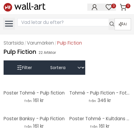
0
0
Artikla
Artiklar på 
AI
Startsida
Varumärken
Pulp Fiction
/
/
Pulp Fiction
22
Artiklar
Filter
Poster Tohmé - Pulp fiction
Tohmé - Pulp Fiction - Fototapet, rund - non-woven tapet/självhäftande non-woven tapet
161 kr
346 kr
från
från
Poster Banksy - Pulp Fiction
Poster Tohmé - Kultdans från Pulp Fiction
161 kr
161 kr
från
från