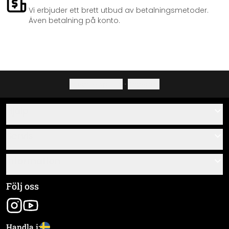
Vi erbjuder ett brett utbud av betalningsmetoder.
Även betalning på konto.
Integritetspolicy
·
Ångerrätt
Hjälp
Kontakta
Servis
Om oss
Monteringsanvisningar
Information
Frågor & svar
Materialöversikt
Allmänna villkor
Följ oss
Spåra leverans
Företagsinformation
Frakt & Betalning
Handla i: