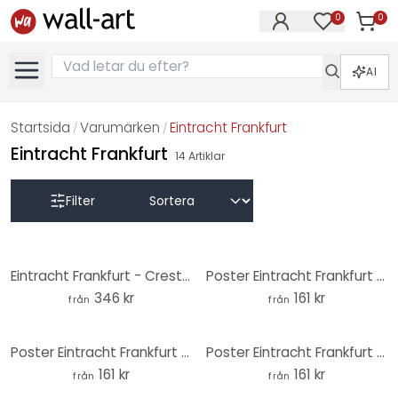
0
0
Artikla
Artiklar på 
AI
Startsida
Varumärken
Eintracht Frankfurt
/
/
Eintracht Frankfurt
14
Artiklar
Filter
Eintracht Frankfurt - Crest - Rund Fototapet - non-woven tapet/självhäftande non-woven tapet
Poster Eintracht Frankfurt - Stadion Tribune
346 kr
161 kr
från
från
Poster Eintracht Frankfurt - Retro poster vägg
Poster Eintracht Frankfurt - Cupvinnare 2018
161 kr
161 kr
från
från