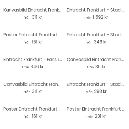
Kanvasbild Eintracht Frankfurt - Endast SGE
Eintracht Frankfurt - Stadium Fan Curve Fototapet
311 kr
1 592 kr
från
från
Poster Eintracht Frankfurt - Stadion Fläktkurva
Eintracht Frankfurt - Stadion Tribune - Fototapet - non-woven tapet/självhäftande non-woven tapet
161 kr
346 kr
från
från
Eintracht Frankfurt - Fans retro mönster Fototapet - rund - non-woven tapet/självhäftande non-woven
Canvasbild Eintracht Frankfurt - Cupvinnare 2018
346 kr
311 kr
från
från
Canvasbild Eintracht Frankfurt - Crest på svart
Eintracht Frankfurt - Stadiontribunen - Rund Wallsticker
311 kr
288 kr
från
från
Poster Eintracht Frankfurt - Karta över stadion
Poster Eintracht Frankfurt - Läktare på stadion - Rund
161 kr
231 kr
från
från