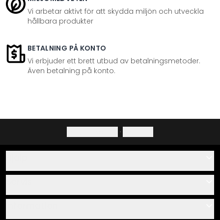
Vi arbetar aktivt för att skydda miljön och utveckla
hållbara produkter
BETALNING PÅ KONTO
Vi erbjuder ett brett utbud av betalningsmetoder.
Även betalning på konto.
Integritetspolicy
·
Ångerrätt
Hjälp
Kontakta
Servis
Om oss
Monteringsanvisningar
Information
Frågor & svar