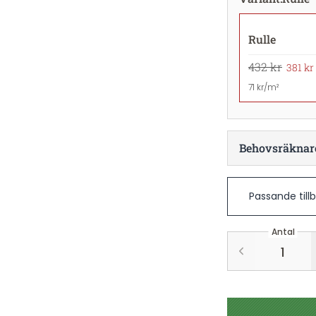
Rulle
432 kr
381 kr
71 kr/m²
Behovsräknar
Passande till
Antal