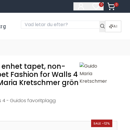
0
Artiklar i
0
Artiklar på öns
ärg
AI
 enhet tapet, non-
et Fashion for Walls 4
Maria Kretschmer grön
s 4 - Guidos favoritplagg
SALE -12%