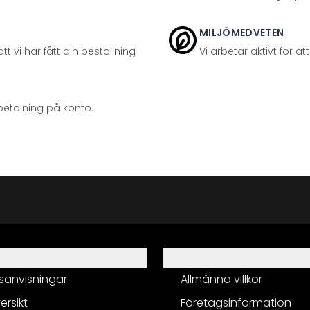
MILJÖMEDVETEN
t vi har fått din beställning
Vi arbetar aktivt för 
betalning på konto.
Information
sanvisningar
Allmänna villkor
ersikt
Företagsinformation