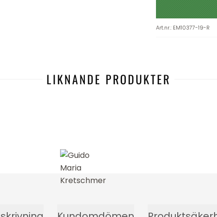
Art.nr.
:
EM10377-19-R
LIKNANDE PRODUKTER
-12%
skrivning
Kundomdömen
Produktsäker