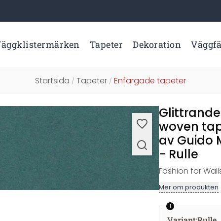
äggklistermärken
Tapeter
Dekoration
Väggf
Startsida
Tapeter
Enfärgade tapeter
/
/
Glittrande
woven tap
av Guido 
- Rulle
Fashion for Wall
Mer om produkten
1
Variant
:
Rulle