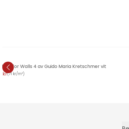
hion for Walls 4 av Guido Maria Kretschmer vit
1 kr
(
71 kr/m²
)
Be