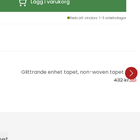
Lägg i varukorg
Redo att skickas
: 1–3 arbetsdagar
Glittrande enhet tapet, non-woven tapet Fashi
432 kr
381 
het