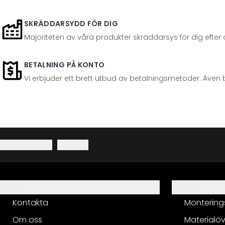
SKRÄDDARSYDD FÖR DIG
Majoriteten av våra produkter skräddarsys för dig efter at
BETALNING PÅ KONTO
Vi erbjuder ett brett utbud av betalningsmetoder. Även 
Integritetspolicy
·
Ångerrätt
Hjälp
Servis
Kontakta
Montering
Om oss
Materialöv