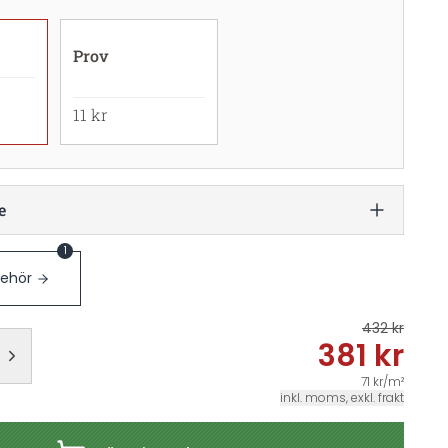
Prov
11 kr
e
1
behör
432 kr
381 kr
71 kr/m²
inkl. moms, exkl. frakt