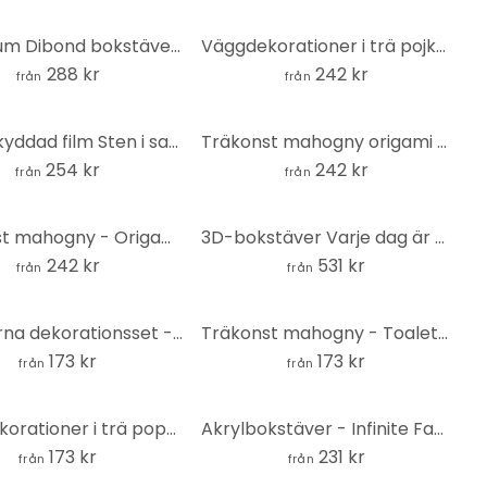
Aluminium Dibond bokstäver - silvereffekt - Mr & Mrs
Väggdekorationer i trä pojke med hjärtballong - mahogny
288 kr
242 kr
från
från
Insynsskyddad film Sten i sand 2
Träkonst mahogny origami fjäril
254 kr
242 kr
från
från
Träkonst mahogny - Origami varg
3D-bokstäver Varje dag är ett nytt äventyr - akryldekoration
242 kr
531 kr
från
från
3D-stjärna dekorationsset - MDF-dekoration för barnrum | sovrum
Träkonst mahogny - Toalettskylt 02
173 kr
173 kr
från
från
Väggdekorationer i trä poppel - fjäder
Akrylbokstäver - Infinite Family
173 kr
231 kr
från
från