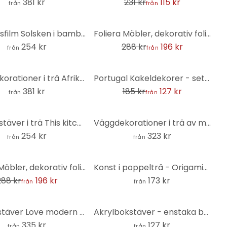
381 kr
231 kr
115 kr
från
från
-32%
Privatlivsfilm Solsken i bambuskogen
Foliera Möbler, dekorativ folie - avtorkningsbar - barockgrå
254 kr
288 kr
196 kr
från
från
-31%
Väggdekorationer i trä Afrikanskt träd (3 delar)
Portugal Kakeldekorer - set om 12
381 kr
185 kr
127 kr
från
från
3D-bokstäver i trä This kitchen is for dancing (5 stycken) - MDF natur
Väggdekorationer i trä av mahogny - Du och jag
254 kr
323 kr
från
från
Foliera Möbler, dekorativ folie - avtorkningsbar - Leaves 03
Konst i poppelträ - Origami-kolibri
288 kr
196 kr
173 kr
från
från
Träbokstäver Love modern - mahognyträ
Akrylbokstäver - enstaka bokstäver Courier
335 kr
127 kr
från
från