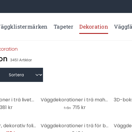
äggklistermärken
Tapeter
Dekoration
Väggf
koration
on
3451
Artiklar
Väggdekorationer i trä livets träd rund - MDF natur
Väggdekorationer i trä mahogny origami fjädrar 3 delar
381 kr
715 kr
från
Foliera Möbler, dekorativ folie - avtorkningsbar - Marmor 06
Väggdekorationer i trä för barnrummet flicka med hjärtballong - mahogny