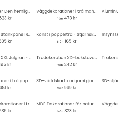
Akrylbokstäver Den hemliga ingrediensen är kärlek
Väggdekorationer i trä mahogny - Karta USA med landsgränser
623 kr
473 kr
från
Självhäftande Stänkpanel Röd sommarpoppy
Konst i poppelträ - Stjärnskott
635 kr
185 kr
från
Juldekoration XXL Julgran - MDF natur
Trädekoration 3D-bokstäver inandning utandning - mahogny
185 kr
242 kr
från
Väggdekorationer i trä poppel - Hjort i skogen
3D-världskarta origami gjord av akryl
381 kr
969 kr
från
MDF - Väggdekorationer i trä - Världskarta med ansikte
MDF Dekorationer för naturdjur - horn från hjorthuvud
635 kr
323 kr
från