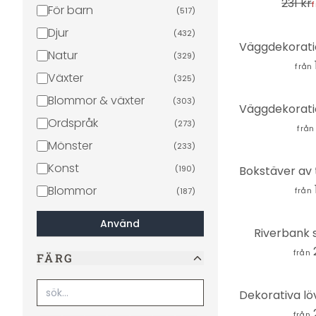
231 kr
För barn
(
517
)
Djur
(
432
)
Natur
(
329
)
från
Växter
(
325
)
Blommor & växter
(
303
)
Ordspråk
(
273
)
från
Mönster
(
233
)
Konst
(
190
)
Blommor
från
(
187
)
Romantik & kärlek
(
162
)
Använd
Riverbank 
Allmänna helgdagar
(
157
)
från
FÄRG
Geometrisk
(
153
)
Städer & resor
(
145
)
Välbefinnande
(
135
)
från