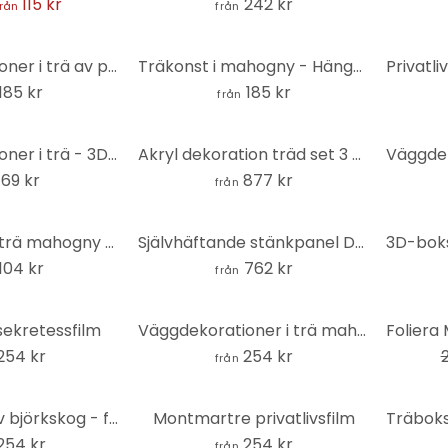
115 kr
242 kr
från
från
Väggdekorationer i trä av poppel - Prinsessslott
Träkonst i mahogny - Hängande stjärna 03
185 kr
185 kr
från
Väggdekorationer i trä - 3D-bokstäver för köket - Kaffebar - mahognyträ
Akryl dekoration träd set 3 delar
69 kr
877 kr
från
Bokstäver av trä mahogny - enstaka bokstäver kursiv skrift
Självhäftande stänkpanel Dynlandskap vid Nordsjön - Annie
104 kr
762 kr
från
-32%
sekretessfilm
Väggdekorationer i trä mahogny - blad i ram
254 kr
254 kr
från
Dekorativa löv björkskog - förlängningssats - MDF natur
Montmartre privatlivsfilm
254 kr
254 kr
från