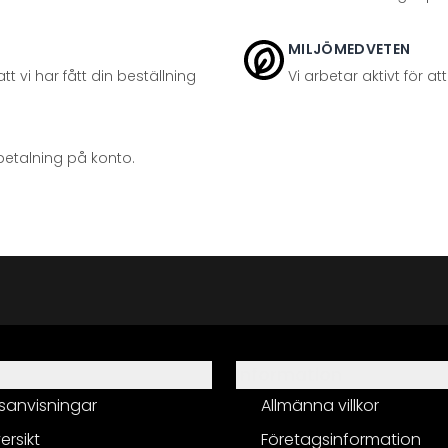
MILJÖMEDVETEN
t vi har fått din beställning
Vi arbetar aktivt för 
betalning på konto.
Information
sanvisningar
Allmänna villkor
ersikt
Företagsinformation