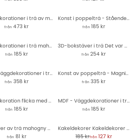
Väggdekorationer i trä av mahogny - Små steg varje dag
Konst i poppelträ - Stående kran
473 kr
185 kr
från
från
Väggdekorationer i trä mahogny - Moln med droppar (7 st)
3D-bokstäver i trä Det var en gång... - MDF natur
185 kr
254 kr
från
från
MDF - Väggdekorationer i trä - Karta över USA med landsgränser
Konst av poppelträ - Magnifikt träd (2 delar)
358 kr
335 kr
från
från
Väggdekoration flicka med hjärtballong - MDF natur
MDF - Väggdekorationer i trä - Blad - Ek böjd
185 kr
185 kr
från
från
-31%
Bokstäver av trä mahogny - enstaka bokstäver Futura
Kakeldekorer Kakeldekorer regnbåge boho - set om 12
81 kr
185 kr
127 kr
från
från