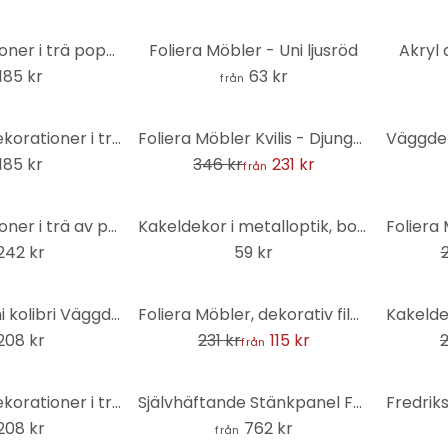
Väggdekorationer i trä poppel - böjt blad kastanj
Foliera Möbler - Uni ljusröd
Akryl
185 kr
63 kr
från
-33%
MDF - Väggdekorationer i trä - Panda
Foliera Möbler Kvilis - Djungelpanorama
185 kr
346 kr
231 kr
från
-32%
Väggdekorationer i trä av poppel - regnbåge med moln
Kakeldekor i metalloptik, borstat guld - Foliera Möbler, Stänkpanel, badrumsfolie
242 kr
59 kr
-50%
-50%
MDF - Origami kolibri Väggdekorationer i trä
Foliera Möbler, dekorativ film - avtorkningsbar - ljuseffekter 06
208 kr
231 kr
115 kr
från
MDF - Väggdekorationer i trä - Böjda blad kastanj
Självhäftande Stänkpanel Färgglad randig målning - Fedrau
208 kr
762 kr
från