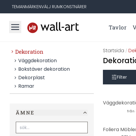
TEMAN
MÄRKEN
VÄLJ RUM
KONSTNÄRER
Tavlor
V
Startsida
De
Dekoration
/
Dekorati
Väggdekoration
Bokstäver dekoration
Dekorplast
Filter
Ramar
från
ÄMNE
-50%