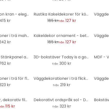
-31%
Väggdekoration kran - elegant fågel - akryldekoration
Rustika Kakeldekorer för kök - uppsättning om 12
415 kr
185 kr
127 kr
från
-31%
Väggdekorationer i trä mahogny - böjda björklöv
Kakeldekor ornament - betongutseende 02 - set om 12
242 kr
185 kr
127 kr
från
Självhäftande Stänkpanel abstrakta ringar beige - Grande
3D-bokstäver Today is a good day to be happy - Mahogny
762 kr
300 kr
från
Väggdekorationer i trä för flickrum - älvor - mahogny (4 delar)
Väggdekorationer i trä flicka med hjärtballong - poppel
323 kr
219 kr
från
Foliera Möbler, dekorativ film - avtorkningsbar - ljuseffekter 05
Dekorativt ordspråk sol - Du är min solstråle - mahognyträ
115 kr
323 kr
från
från