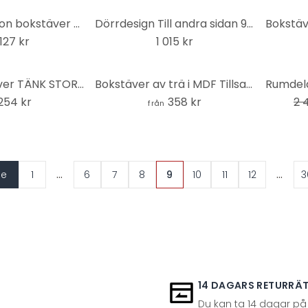
Väggdekoration bokstäver - Det här är vi - MDF natur
Dörrdesign Till andra sidan 91x200 cm
Bokstäv
127 kr
1 015 kr
-26%
3D träbokstäver TÄNK STORT - Poplar
Bokstäver av trä i MDF Tillsammans kan vi erövra världen (6 st)
254 kr
358 kr
2 
från
...
...
de
1
6
7
8
9
10
11
12
3
14 DAGARS RETURRÄ
Du kan ta 14 dagar på