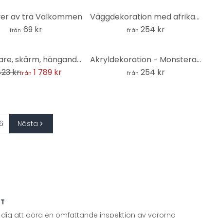
er av trä Välkommen
Väggdekoration med afrikanskt träd (3 delar) - MDF natur
69 kr
254 kr
från
från
Rumdelare, skärm, hängande insynsskydd Färgglada palmblad - Jaszke
Akryldekoration - Monstera blad 03
423 kr
1 789 kr
254 kr
från
från
6
Nästa
TT
 dig att göra en omfattande inspektion av varorna