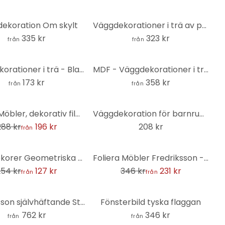
 dekoration Om skylt
Väggdekorationer i trä av poppel - set med hjärtan (10 delar)
335 kr
323 kr
från
från
Väggdekorationer i trä - Bladuppsättning - MDF natur
MDF - Väggdekorationer i trä gammal cykel - penny-farthing
173 kr
358 kr
från
från
Foliera Möbler, dekorativ film - avtorkningsbar - kubformad
Väggdekoration för barnrum med havsdjur - MDF natur (6 delar) - 50x30 cm
288 kr
196 kr
208 kr
från
-33%
Kakeldekorer Geometriska ornament i svart-beige - Treechild - set om 12
Foliera Möbler Fredriksson - Hexagoner: Blå och vit
254 kr
127 kr
346 kr
231 kr
från
från
Fredriksson självhäftande Stänkpanel - Blågrön ädelsten
Fönsterbild tyska flaggan
762 kr
346 kr
från
från