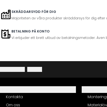
SKRÄDDARSYDD FÖR DIG
Majoriteten av våra produkter skräddarsys för dig efter at
BETALNING PÅ KONTO
Vi erbjuder ett brett utbud av betalningsmetoder. Även 
Integritetspolicy
·
Ångerrätt
Hjälp
Servis
Kontakta
Montering
Om oss
Materialöv