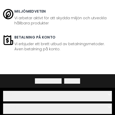
MILJÖMEDVETEN
Vi arbetar aktivt för att skydda miljön och utveckla
hållbara produkter
BETALNING PÅ KONTO
Vi erbjuder ett brett utbud av betalningsmetoder.
Även betalning på konto.
Integritetspolicy
·
Ångerrätt
Hjälp
Kontakta
Servis
Om oss