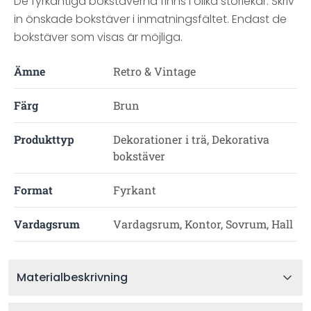
De fyrkantiga bokstäverna finns i olika storlekar.
Skriv
in önskade bokstäver i inmatningsfältet. Endast de
bokstäver som visas är möjliga
.
Ämne
Retro & Vintage
Färg
Brun
Produkttyp
Dekorationer i trä, Dekorativa
bokstäver
Format
Fyrkant
Vardagsrum
Vardagsrum, Kontor, Sovrum, Hall
Materialbeskrivning