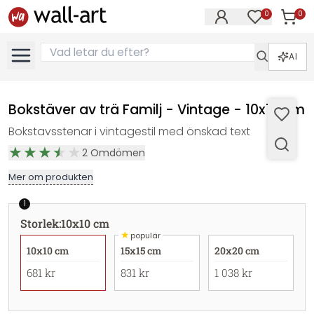
0
0
Artikla
Artiklar på 
AI
Bokstäver av trä Familj - Vintage - 10x10 cm
Bokstavsstenar i vintagestil med önskad text
2
Omdömen
Mer om produkten
1
Storlek
:
10x10 cm
★
populär
10x10 cm
15x15 cm
20x20 cm
681 kr
831 kr
1 038 kr