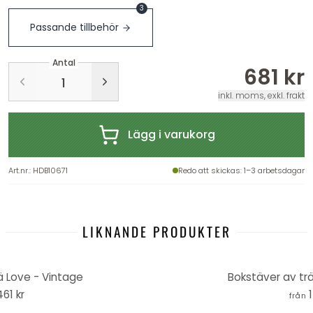
3
Passande tillbehör
Antal
681 kr
inkl. moms, exkl. frakt
Lägg i varukorg
Art.nr.
:
HDB10671
Redo att skickas
: 1–3 arbetsdagar
LIKNANDE PRODUKTER
ä Love - Vintage
Bokstäver av tr
461 kr
från