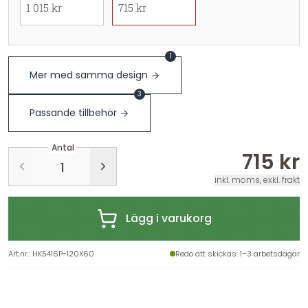
1 015 kr
715 kr
1
Mer med samma design
3
Passande tillbehör
Antal
715 kr
inkl. moms, exkl. frakt
Lägg i varukorg
Art.nr.
:
HK5416P-120X60
Redo att skickas
: 1–3 arbetsdagar