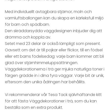
Med individuellt avtagbara stjärnor, moln och
varmluftsballongen kan du skapa en kärleksfull miljö
för barn och spädbarn.
Den skräddarsydda väggdesignen inbjuder dig att
drömma och koppla av.
Setet med 23 delar är också lämpligt som present.
Oavsett om det är till pojkar eller flickor, till en födsel
eller ett barns födelsedag: varje barn kommer att bli
glad över stjärnhimmeluppsättningen.
Väggdekorationerna i trä ger mjuka naturliga toner i
färgen grädde in i dina fyra väggar. Varje bit är unik,
eftersom den unika ådringen har behållits.
Vi rekommenderar vår Tesa Tack självhäftande kitt
för att fästa Väggdekorationer i trä, som du kan
beställa som en extra produkt.