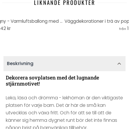
LIKNANDE PRODUKTER
Väggdekorationer i trä mahogny - Varmluftsballong med stjärnor
42 kr
från
Beskrivning
Dekorera sovplatsen med det lugnande
stjärnmotivet!
Leka, läsa och drömma - lekhörnan är den viktigaste
platsen för varje barn. Det är här de små kan
utvecklas och växa fritt. Och för att se till att de
känner sig hemma dygnet runt bör det inte finnas
någon brist på barnvänliga tillbehör.