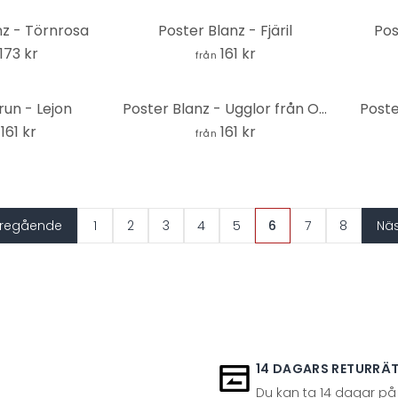
nz - Törnrosa
Poster Blanz - Fjäril
Pos
173 kr
161 kr
från
run - Lejon
Poster Blanz - Ugglor från Orienten
Poste
161 kr
161 kr
från
regående
1
2
3
4
5
6
7
8
Nä
14 DAGARS RETURRÄ
Du kan ta 14 dagar på