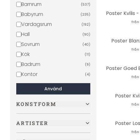
Barnrum
Berg
(
537
)
(
4
)
Babyrum
Mat & dryck
(
235
)
(
4
)
från
Vardagsrum
Sport
(
192
)
(
3
)
Hall
Städer & resor
(
90
)
(
3
)
Poster Blan
Sovrum
Religion och kultur
(
40
)
(
3
)
från
Kök
Geometrisk
(
11
)
(
2
)
Badrum
Personligheter
(
9
)
(
2
)
Kontor
Gräs
(
4
)
(
1
)
från
Strand
(
1
)
Använd
Ränder
Poster Kvil
(
1
)
KONSTFORM
Fotboll
från
(
1
)
Mönster
(
1
)
ARTISTER
Poster Los
Feminism
(
1
)
från
Abstrakt
(
1
)