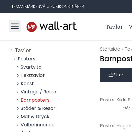
TEMAN
MÄRKEN
VÄLJ RUM
KONSTNÄRER
Tavlor
V
Startsida
Tav
Tavlor
/
Barnpos
Posters
Svartvita
Texttavlor
Filter
Konst
Vintage / Retro
Barnposters
Städer & Resor
från
Mat & Dryck
Välbefinnande