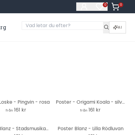
0
Artiklar i
0
Artiklar på öns
ärg
AI
Loske - Pingvin - rosa
Poster - Origami Koala - silver look
161 kr
161 kr
från
från
Poster Blanz - Stadsmusikanterna i Bremen
Poster Blanz - Lilla Rödluvan