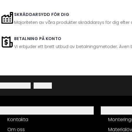
SKRÄDDARSYDD FÖR DIG
Majoriteten av våra produkter skräddarsys för dig efter at
BETALNING PÅ KONTO
Vi erbjuder ett brett utbud av betalningsmetoder. Även 
Integritetspolicy
·
Ångerrätt
Hjälp
Servis
Kontakta
Montering
Om oss
Materialöv