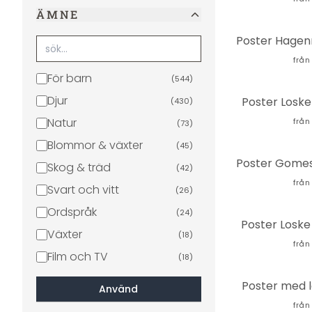
ÄMNE
från
För barn
(
544
)
Djur
Poster Loske
(
430
)
Natur
från
(
73
)
Blommor & växter
(
45
)
Skog & träd
(
42
)
från
Svart och vitt
(
26
)
Ordspråk
(
24
)
Poster Loske
Växter
(
18
)
från
Film och TV
(
18
)
Palmer
(
17
)
Poster med 
Använd
Rymd & stjärnor
(
16
)
från