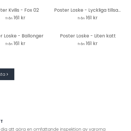
ter Kvilis - Fox 02
Poster Loske - Lyckliga tillsammans
161 kr
161 kr
från
från
r Loske - Ballonger
Poster Loske - Liten katt
161 kr
161 kr
från
från
sta
TT
 dig att göra en omfattande inspektion av varorna