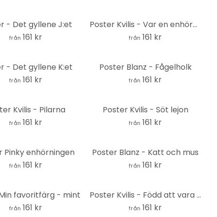
r - Det gyllene J:et
Poster Kvilis - Var en enhörning i ett fält av hästar - Enhörning med ögonfransar
161 kr
161 kr
från
från
r - Det gyllene K:et
Poster Blanz - Fågelholk
161 kr
161 kr
från
från
er Kvilis - Pilarna
Poster Kvilis - Söt lejon
161 kr
161 kr
från
från
r Pinky enhörningen
Poster Blanz - Katt och mus
161 kr
161 kr
från
från
Min favoritfärg - mint
Poster Kvilis - Född att vara verklig
161 kr
161 kr
från
från