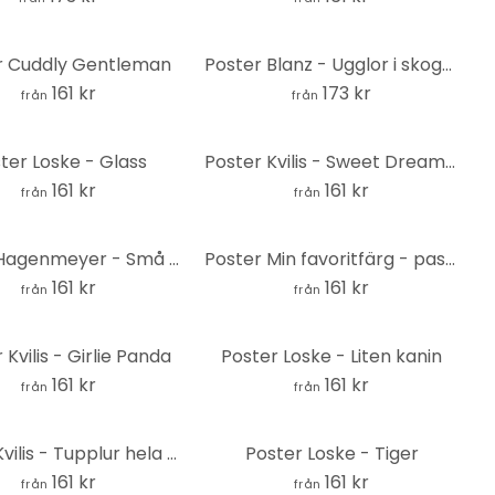
r Cuddly Gentleman
Poster Blanz - Ugglor i skogen
161 kr
173 kr
från
från
ter Loske - Glass
Poster Kvilis - Sweet Dreams - Enhörning med krona
161 kr
161 kr
från
från
Poster Hagenmeyer - Små underverk
Poster Min favoritfärg - pastellblå
161 kr
161 kr
från
från
 Kvilis - Girlie Panda
Poster Loske - Liten kanin
161 kr
161 kr
från
från
Poster Kvilis - Tupplur hela dagen
Poster Loske - Tiger
161 kr
161 kr
från
från