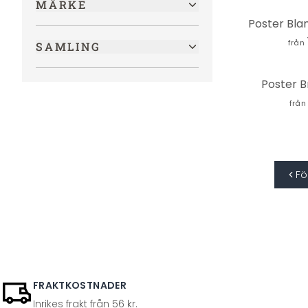
MÄRKE
Vetenskap
(
1
)
Poster Bla
Historisk
(
1
)
från
SAMLING
Metallutseende
(
1
)
Poster B
från
Fö
FRAKTKOSTNADER
Inrikes frakt från 56 kr.