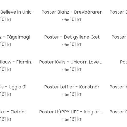
Poster Kvilis - Believe in Unicorns - Enhörning med blommor
Poster Blanz - Brevbäraren
161 kr
161 kr
från
z - Fågelmagi
Poster - Det gyllene G:et
Poster
161 kr
161 kr
från
Poster Goed Blauw - Flamingo
Poster Kvilis - Unicorn Love - Ballerina Party
Pos
161 kr
161 kr
från
is - Uggla 01
Poster Leffler - Konstnär
161 kr
161 kr
från
ke - Elefant
Poster H:)PPY LIFE - Idag är en fantastisk dag
161 kr
161 kr
från