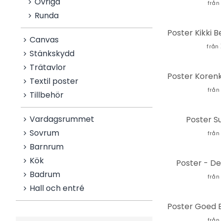
Övriga
från
Runda
Poster Kikki B
Canvas
från
Stänkskydd
Trätavlor
Textil poster
från
Tillbehör
Vardagsrummet
Poster S
Sovrum
från
Barnrum
Kök
Poster - De
Badrum
från
Hall och entré
från