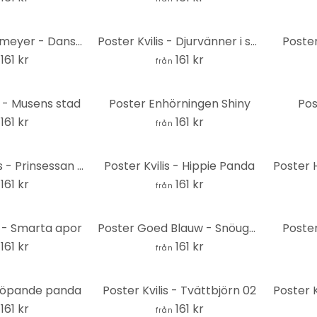
Poster Hagenmeyer - Dansande lama
Poster Kvilis - Djurvänner i skogen - svartvitt
Poste
161 kr
161 kr
från
 - Musens stad
Poster Enhörningen Shiny
Pos
161 kr
161 kr
från
Poster Gomes - Prinsessan Leia leksak
Poster Kvilis - Hippie Panda
161 kr
161 kr
från
 - Smarta apor
Poster Goed Blauw - Snöugglan
Poster
161 kr
161 kr
från
löpande panda
Poster Kvilis - Tvättbjörn 02
161 kr
161 kr
från