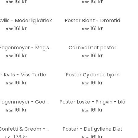
161 kr
161 kr
från
från
vilis - Moderlig kärlek
Poster Blanz - Drömtid
161 kr
161 kr
från
från
Poster Hagenmeyer - Magisk kanin
Carnival Cat poster
161 kr
161 kr
från
från
 Kvilis - Miss Turtle
Poster Cyklande björn
161 kr
161 kr
från
från
Poster Hagenmeyer - God morgon lama
Poster Loske - Pingvin - blå
161 kr
161 kr
från
från
Poster Confetti & Cream - Var en enhörning...
Poster - Det gyllene D:et
173 kr
161 kr
från
från