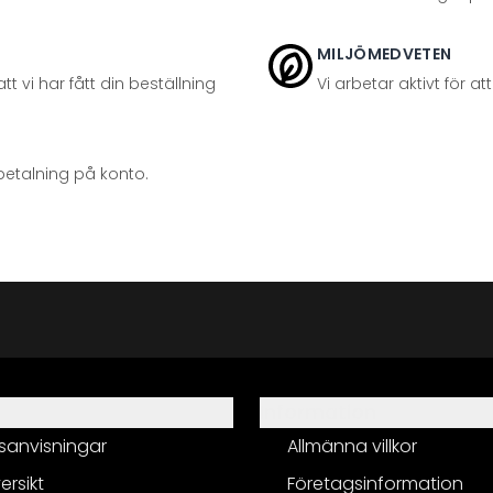
MILJÖMEDVETEN
t vi har fått din beställning
Vi arbetar aktivt för 
betalning på konto.
Information
sanvisningar
Allmänna villkor
ersikt
Företagsinformation