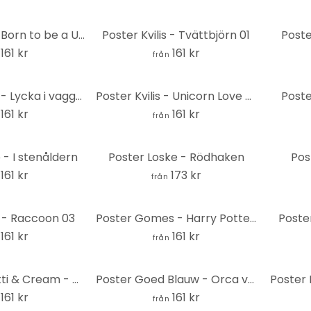
Poster Kvilis - Born to be a Unicorn - Enhörning med ballonger
Poster Kvilis - Tvättbjörn 01
Poste
161 kr
161 kr
från
Poster Leffler - Lycka i vaggan
Poster Kvilis - Unicorn Love - Ballongparty med enhörning
Poste
161 kr
161 kr
från
 - I stenåldern
Poster Loske - Rödhaken
Post
161 kr
173 kr
från
s - Raccoon 03
Poster Gomes - Harry Potter-leksak
Poste
161 kr
161 kr
från
Poster Confetti & Cream - Namasté
Poster Goed Blauw - Orca valar
Poster 
161 kr
161 kr
från