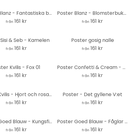
Poster Blanz - Fantastiska blommor
Poster Blanz - Blomsterbukett
161 kr
161 kr
från
från
 Sisi & Seb - Kamelen
Poster gosig nalle
161 kr
161 kr
från
från
ter Kvilis - Fox 01
Poster Confetti & Cream - Whoo Hoo
161 kr
161 kr
från
från
Poster Kvilis - Hjort och rosa blommor
Poster - Det gyllene V:et
161 kr
161 kr
från
från
Poster Goed Blauw - Kungsfiskaren
Poster Goed Blauw - Fåglar på våren
161 kr
161 kr
från
från