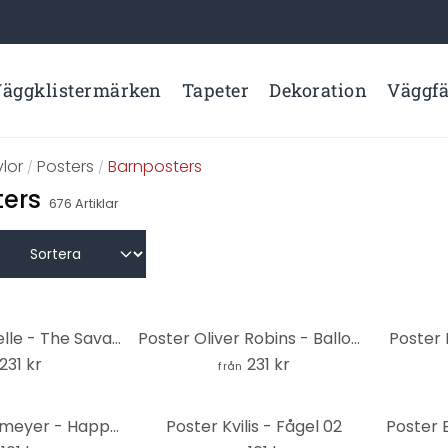
äggklistermärken
Tapeter
Dekoration
Väggf
lor
Posters
Barnposters
/
/
ters
676
Artiklar
Poster Kikki Belle - The Savannah - Rund
Poster Oliver Robins - Balloon Bonanza - Rund
Poster 
231 kr
231 kr
från
Poster Hagenmeyer - Happy Panda
Poster Kvilis - Fågel 02